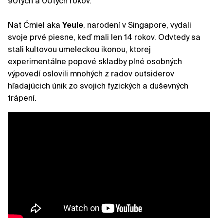
90tych a 00tých rokov.
Nat Ćmiel aka
Yeule
, narodení v Singapore, vydali
svoje prvé piesne, keď mali len 14 rokov. Odvtedy sa
stali kultovou umeleckou ikonou, ktorej
experimentálne popové skladby plné osobných
výpovedí oslovili mnohých z radov outsiderov
hľadajúcich únik zo svojich fyzických a duševných
trápení.