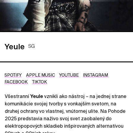
Yeule
SG
SPOTIFY
APPLE MUSIC
YOUTUBE
INSTAGRAM
FACEBOOK
TIKTOK
Všestranní
Yeule
vznikli ako nástroj – na jednej strane
komunikácie svojej tvorby s vonkajším svetom, na
druhej ochrany vo vlastnej, vnútornej ulite. Na Pohode
2025 predstavia naživo svoj svet zaobalený do
elektropopových skladieb inšpirovaných alternatívou