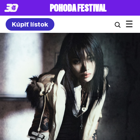
POHODA FESTIVAL
☰
Kúpiť lístok