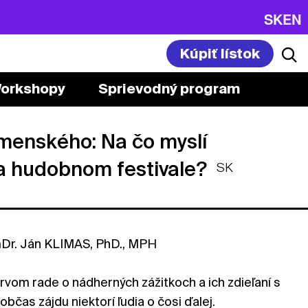
SK
EN
Kúpiť lístok
orkshopy
Sprievodný program
menského: Na čo myslí
a hudobnom festivale?
SK
mDr. Ján KLIMAS, PhD., MPH
prvom rade o nádherných zážitkoch a ich zdieľaní s
 občas zájdu niektorí ľudia o čosi ďalej.