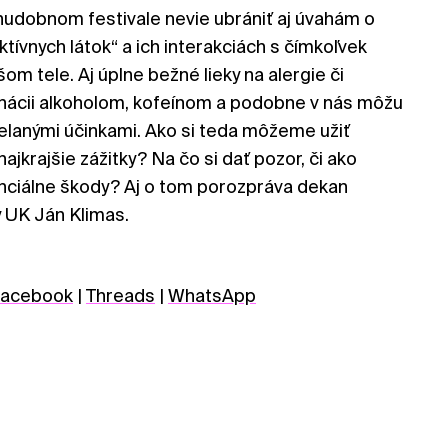
hudobnom festivale nevie ubrániť aj úvahám o
tívnych látok“ a ich interakciách s čímkoľvek
om tele. Aj úplne bežné lieky na alergie či
nácii alkoholom, kofeínom a podobne v nás môžu
elanými účinkami. Ako si teda môžeme užiť
 najkrajšie zážitky? Na čo si dať pozor, či ako
ciálne škody? Aj o tom porozpráva dekan
y UK Ján Klimas.
acebook
|
Threads
|
WhatsApp