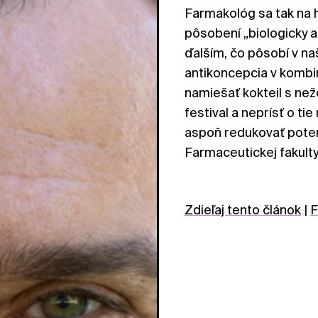
Farmakológ sa tak na 
pôsobení „biologicky ak
ďalším, čo pôsobí v naš
antikoncepcia v kombi
namiešať kokteil s než
festival a neprísť o tie
aspoň redukovať poten
Farmaceutickej fakult
Zdieľaj tento článok
|
F