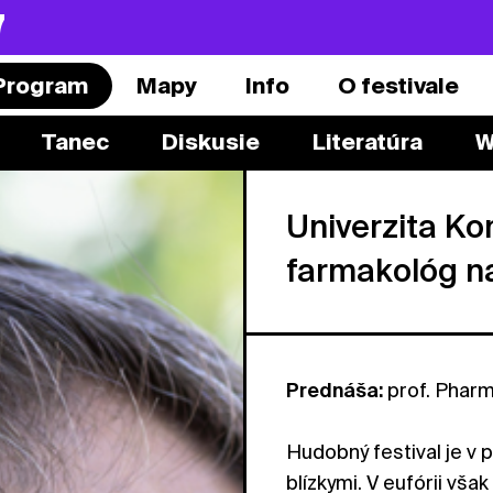
7
Program
Mapy
Info
O festivale
Tanec
Diskusie
Literatúra
W
Univerzita Ko
farmakológ n
Prednáša:
prof. Phar
Hudobný festival je v 
blízkymi. V eufórii však