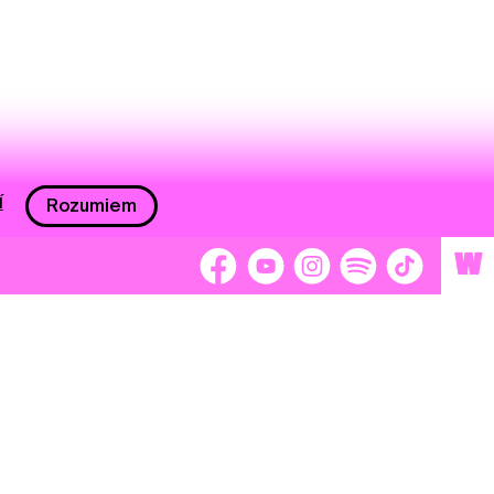
í
Rozumiem
W
 nám 2 %
Brigádnici