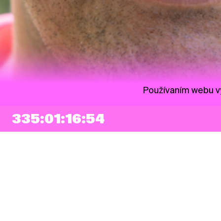
Používaním webu vy
335:01:16:53
NEWSLETTER