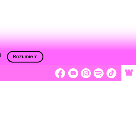
í
Rozumiem
W
 nám 2 %
Brigádnici