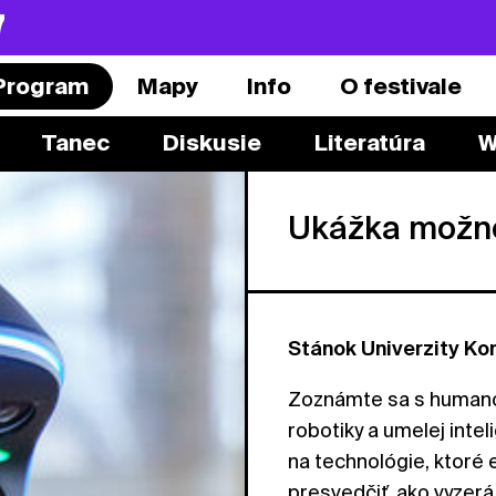
7
Program
Mapy
Info
O festivale
Tanec
Diskusie
Literatúra
W
Ukážka možno
Stánok Univerzity Kom
Zoznámte sa s humano
robotiky a umelej inte
na technológie, ktoré e
presvedčiť, ako vyzer