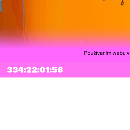
Používaním webu vy
334:22:01:55
NEWSLETTER