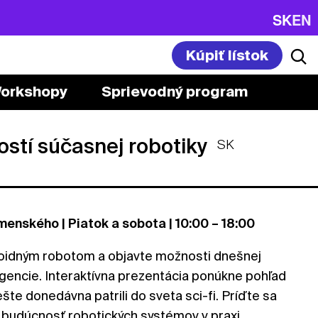
SK
EN
Kúpiť lístok
orkshopy
Sprievodný program
stí súčasnej robotiky
SK
enského | Piatok a sobota | 10:00 – 18:00
idným robotom a objavte možnosti dnešnej
ligencie. Interaktívna prezentácia ponúkne pohľad
šte donedávna patrili do sveta sci-fi. Príďte sa
á budúcnosť robotických systémov v praxi.