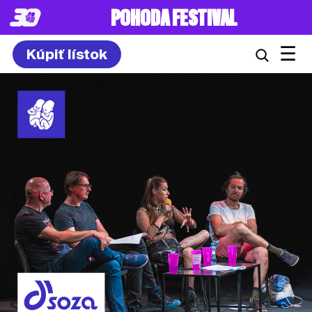
POHODA FESTIVAL
☰
Kúpiť lístok