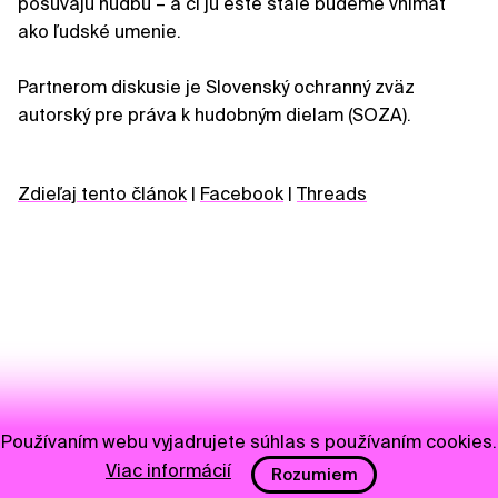
posúvajú hudbu – a či ju ešte stále budeme vnímať
ako ľudské umenie.
Partnerom diskusie je Slovenský ochranný zväz
autorský pre práva k hudobným dielam (SOZA).
Zdieľaj tento článok
|
Facebook
|
Threads
Používaním webu vyjadrujete súhlas s používaním cookies.
Viac informácií
Rozumiem