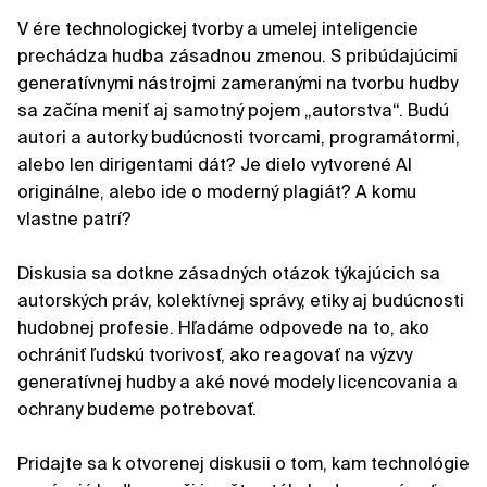
V ére technologickej tvorby a umelej inteligencie
prechádza hudba zásadnou zmenou. S pribúdajúcimi
generatívnymi nástrojmi zameranými na tvorbu hudby
sa začína meniť aj samotný pojem „autorstva“. Budú
autori a autorky budúcnosti tvorcami, programátormi,
alebo len dirigentami dát? Je dielo vytvorené AI
originálne, alebo ide o moderný plagiát? A komu
vlastne patrí?
Diskusia sa dotkne zásadných otázok týkajúcich sa
autorských práv, kolektívnej správy, etiky aj budúcnosti
hudobnej profesie. Hľadáme odpovede na to, ako
ochrániť ľudskú tvorivosť, ako reagovať na výzvy
generatívnej hudby a aké nové modely licencovania a
ochrany budeme potrebovať.
Pridajte sa k otvorenej diskusii o tom, kam technológie