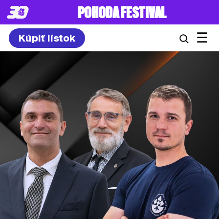
POHODA FESTIVAL
☰
Kúpiť lístok