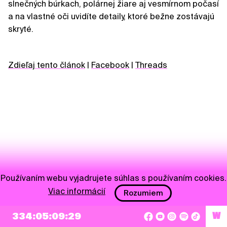
slnečných búrkach, polárnej žiare aj vesmírnom počasí
a na vlastné oči uvidíte detaily, ktoré bežne zostávajú
skryté.
Zdieľaj tento článok
|
Facebook
|
Threads
Používaním webu vyjadrujete súhlas s používaním cookies.
Viac informácií
Rozumiem
NEWSLETTER
334:05:09:29
W