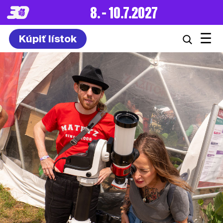
8. – 10.7.2027
☰
Kúpiť lístok