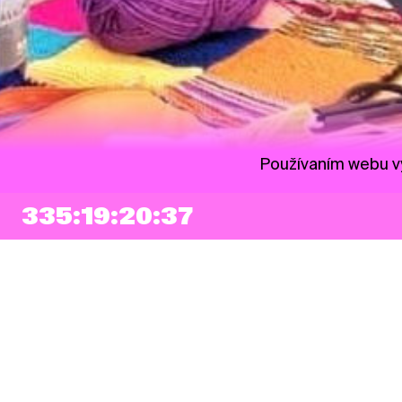
Používaním webu vy
335:19:20:36
NEWSLETTER