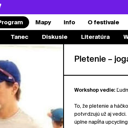
7
Program
Mapy
Info
O festivale
Tanec
Diskusie
Literatúra
W
Pletenie – j
Workshop vedie:
Ľudm
To, že pletenie a háčk
potvrdzujú už aj vedci.
úplne napĺňa upcycling