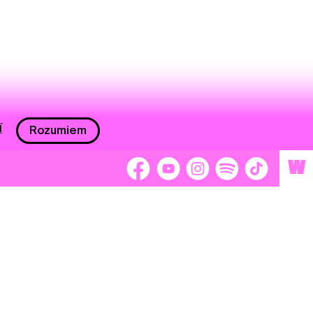
í
Rozumiem
W
 nám 2 %
Brigádnici