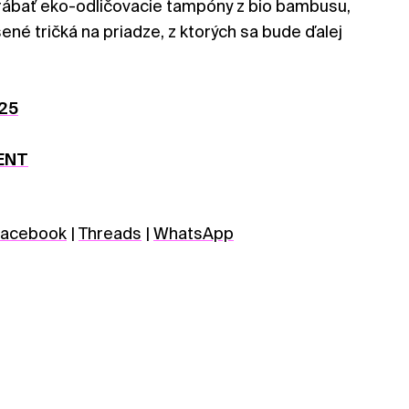
yrábať eko-odličovacie tampóny z bio bambusu,
ené tričká na priadze, z ktorých sa bude ďalej
25
ENT
acebook
|
Threads
|
WhatsApp