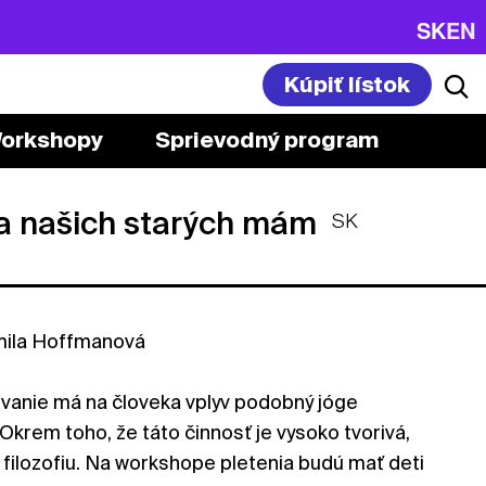
SK
EN
Kúpiť lístok
orkshopy
Sprievodný program
oga našich starých mám
SK
ila Hoffmanová
ovanie má na človeka vplyv podobný jóge
 Okrem toho, že táto činnosť je vysoko tvorivá,
 filozofiu. Na workshope pletenia budú mať deti