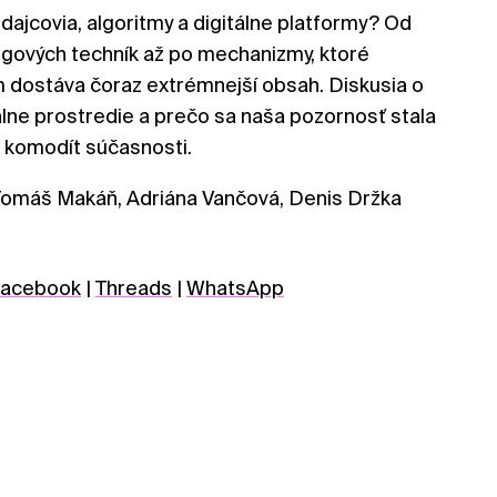
dajcovia, algoritmy a digitálne platformy? Od
gových techník až po mechanizmy, ktoré
m dostáva čoraz extrémnejší obsah. Diskusia o
álne prostredie a prečo sa naša pozornosť stala
h komodít súčasnosti.
Tomáš Makáň, Adriána Vančová, Denis Držka
acebook
|
Threads
|
WhatsApp