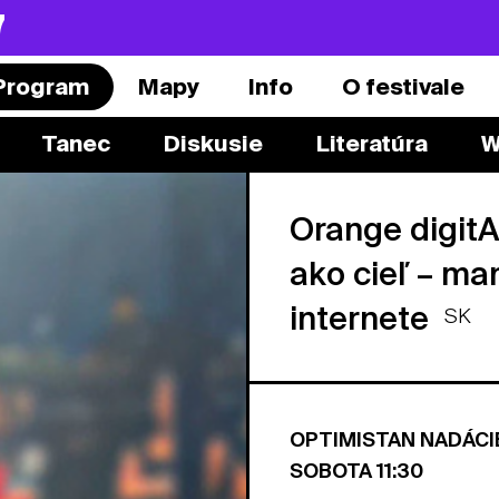
7
Program
Mapy
Info
O festivale
Tanec
Diskusie
Literatúra
W
Orange digit
ako cieľ – man
internete
SK
OPTIMISTAN NADÁCI
SOBOTA 11:30