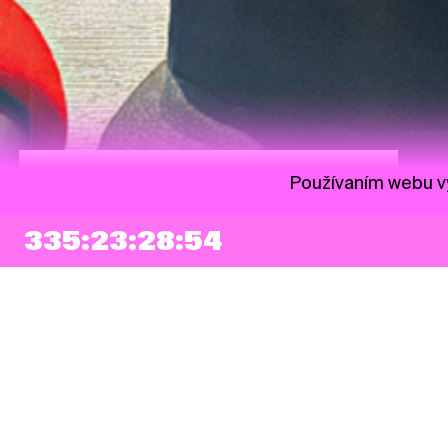
Sobota 11:30 | Optimistan Nadácie Orange
Používaním webu vy
335:23:28:53
NEWSLETTER