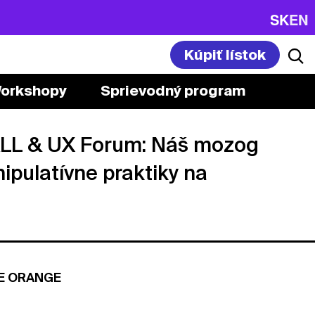
SK
EN
Kúpiť lístok
orkshopy
Sprievodný program
ALL & UX Forum: Náš mozog
ipulatívne praktiky na
E ORANGE