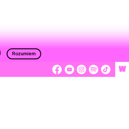
í
Rozumiem
W
 nám 2 %
Brigádnici