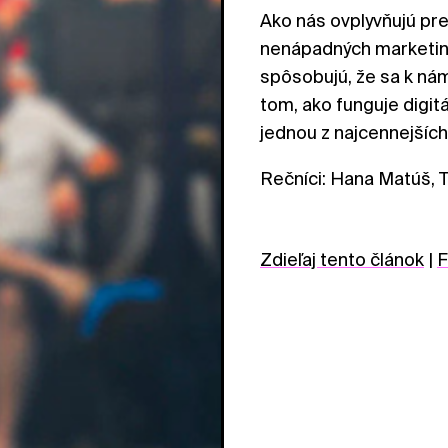
Ako nás ovplyvňujú pre
nenápadných marketin
spôsobujú, že sa k ná
tom, ako funguje digit
jednou z najcennejšíc
Rečníci: Hana Matúš, 
Zdieľaj tento článok
|
F