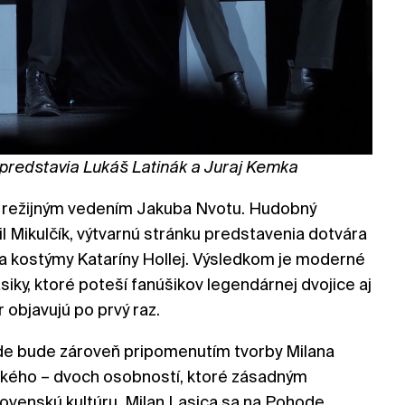
 predstavia Lukáš Latinák a Juraj Kemka
d režijným vedením Jakuba Nvotu. Hudobný
il Mikulčík, výtvarnú stránku predstavenia dotvára
a kostýmy Kataríny Hollej. Výsledkom je moderné
siky, ktoré poteší fanúšikov legendárnej dvojice aj
r objavujú po prvý raz.
de bude zároveň pripomenutím tvorby Milana
nského – dvoch osobností, ktoré zásadným
lovenskú kultúru. Milan Lasica sa na Pohode