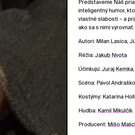
Predstavenie Náš priat
inteligentný humor, kt
vlastné slabosti – a p
ako sa s nimi vyrovnať.
Autori: Milan Lasica, J
Réžia:
Jakub Nvota
Účinkujú:
Juraj Kemka
Scéna: Pavol Andrašk
Kostýmy: Katarína Hol
Hudba:
Kamil Mikulčík
Producent:
Mišo Malic