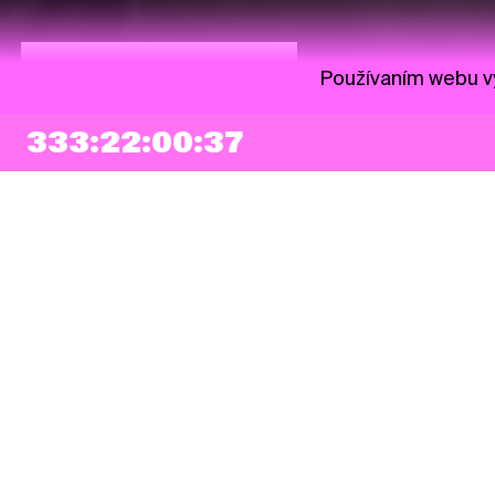
Piatok 11:15 | EUrópa Stage
Používaním webu vy
333:22:00:36
NEWSLETTER
Prihlásiť sa
Súhlasím so zapísaním mojej e-mailovej adresy do Pohoda Newslettra a
využívaním na marketingové účely.