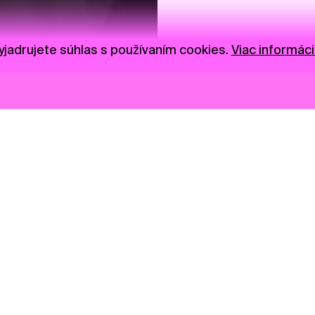
jadrujete súhlas s používaním cookies.
Viac informáci
Novinky
Darujte
Privacy Policy
NGO
Press
Ambass
Gastro
Visual S
Market zóna