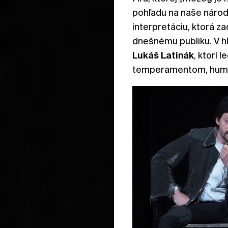
pohľadu na naše národ
interpretáciu, ktorá za
dnešnému publiku. V h
Lukáš
Latinák
, ktorí 
temperamentom, humo