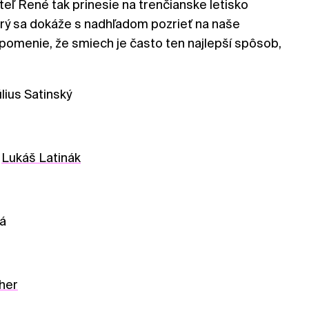
eľ René tak prinesie na trenčianske letisko
orý sa dokáže s nadhľadom pozrieť na naše
ripomenie, že smiech je často ten najlepší spôsob,
úlius Satinský
,
Lukáš Latinák
o
lá
her