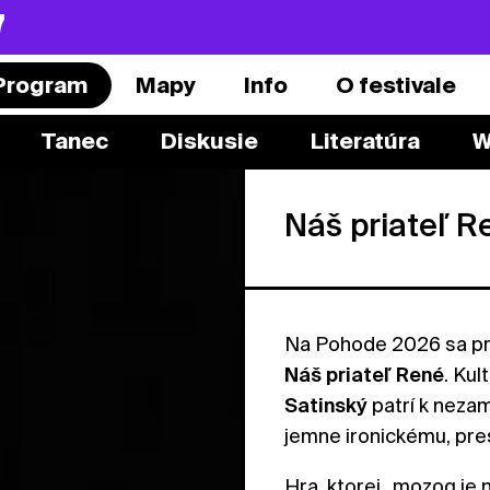
7
Program
Mapy
Info
O festivale
Tanec
Diskusie
Literatúra
W
Náš priateľ 
Na Pohode 2026 sa p
Náš priateľ René
. Kul
Satinský
patrí k nez
jemne ironickému, pre
Hra, ktorej „mozog je n