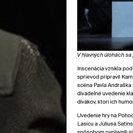
V hlavných úlohách sa
Inscenácia vznikla po
sprievod pripravil Kam
scéna Pavla Andraška 
divadelné uvedenie kla
divákov, ktorí ich humo
Uvedenie hry na Poho
Lasicu a Júliusa Sati
spôsobom ovplyvnili s