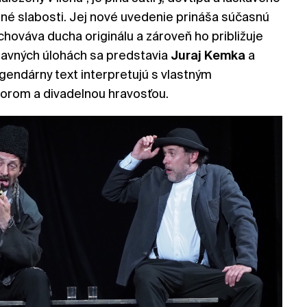
né slabosti. Jej nové uvedenie prináša súčasnú
chováva ducha originálu a zároveň ho približuje
lavných úlohách sa predstavia
Juraj
Kemka
a
legendárny text interpretujú s vlastným
rom a divadelnou hravosťou.