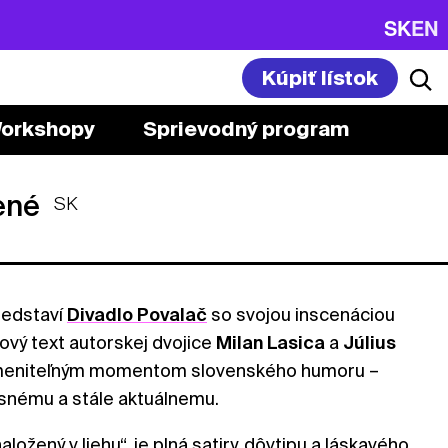
SK
EN
Kúpiť lístok
orkshopy
Sprievodný program
René
SK
redstaví
Divadlo Povalač
so svojou inscenáciou
tový text autorskej dvojice
Milan
Lasica
a
Július
ameniteľným momentom slovenského humoru –
snému a stále aktuálnemu.
aložený v liehu“, je plná satiry, dôvtipu a láskavého