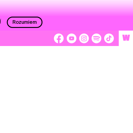
í
Rozumiem
W
 nám 2 %
Brigádnici
Dobrovoľníci
adors
Separátori
tage