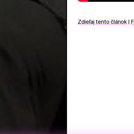
Zdieľaj tento článok
|
F