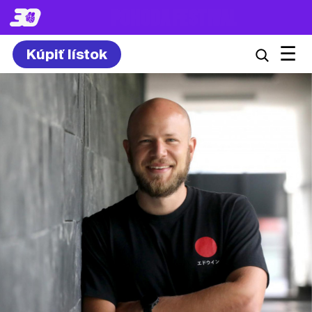
8. – 10.7.2027
☰
Kúpiť lístok