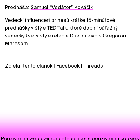
Prednáša:
Samuel “Vedátor” Kováčik
Vedeckí influenceri prinesú krátke 15-minútové
prednášky v štýle TED Talk, ktoré doplní súťažný
vedecký kvíz v štýle relácie Duel naživo s Gregorom
Marešom.
Zdieľaj tento článok
|
Facebook
|
Threads
Používaním webu vyjadrujete súhlas s používaním cookies