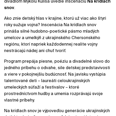
divadlom Mykolu Kuliša uvedie inscenáciu
Na krídlach
snov
.
Ako znie detský hlas v krajine, ktorú už viac ako štyri
roky sužuje vojna? Inscenácia Na krídlach snov
prináša silné hudobno-poetické pásmo mladých
umelcov a umelkýň z ukrajinského Chersonského
regiónu, ktorí napriek každodennej realite vojny
nestrácajú nádej ani chuť tvoriť.
Program prepája piesne, poéziu a divadelné slovo do
jedného príbehu o odvahe, sile detskej predstavivosti
a viere v pokojnejšiu budúcnosť. Na javisku vystúpia
talentované deti – laureáti celoukrajinských
umeleckých súťaží a festivalov – ktoré
prostredníctvom hudby a umenia rozprávajú svoje
vlastné príbehy.
Na krídlach snov je výpoveďou generácie ukrajinských