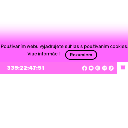
Používaním webu vyjadrujete súhlas s používaním cookies
Viac informácií
Rozumiem
NEWSLETTER
335:22:47:50
W
Prihlásiť sa
Súhlasím so zapísaním mojej e-mailovej adresy do Pohoda Newslettra a využívaním
na marketingové účely.