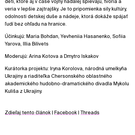
detí, ktoré aj v čase vojny naďalej spievajú, tvoria a
veria v lepšie zajtrajšky. Je to pripomienka sily kultúry,
odolnosti detskej duše a nádeje, ktorá dokáže spájať
ľudí bez ohľadu na hranice.
Účinkujú: Maria Bohdan, Yevheniia Hasanenko, Sofiia
Yarova, Illia Bilivets
Moderujú: Arina Kotova a Dmytro Iskakov
Kurátorka projektu: Iryna Korolova, národná umelkyňa
Ukrajiny a riaditeľka Chersonského oblastného
akademického hudobno-dramatického divadla Mykolu
Kuliša z Ukrajiny.
Zdieľaj tento článok
|
Facebook
|
Threads