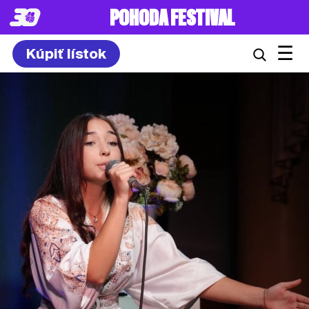
POHODA FESTIVAL
☰
Kúpiť lístok