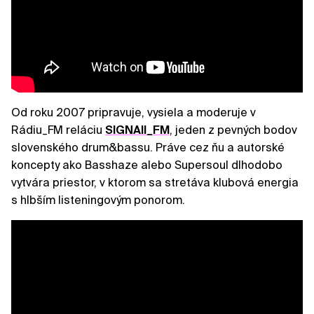
Od roku 2007 pripravuje, vysiela a moderuje v
Rádiu_FM reláciu
SIGNAll_FM
, jeden z pevných bodov
slovenského drum&bassu. Práve cez ňu a autorské
koncepty ako Basshaze alebo Supersoul dlhodobo
vytvára priestor, v ktorom sa stretáva klubová energia
s hlbším listeningovým ponorom.