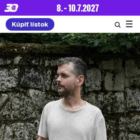
8. – 10.7.2027
☰
Kúpiť lístok