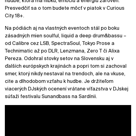
hudbe, ktorá má hĺbku, emóciu a energiu zároveň.
Presvedčiť sa o tom budete môcť v piatok v Curious
City 18+.
Na pódiách aj na vlastných eventoch stál po boku
zásadných mien soulful, liquid a deep drum&bassu –
od Calibre cez LSB, SpectraSoul, Tokyo Prose a
Technimatic až po DLR, Lenzmana, Zero T či Alixa
Pereza. Odohral stovky setov na Slovensku aj v
ďalších európskych krajinách a popri tom si zachoval
smer, ktorý nikdy nestaval na trendoch, ale na vkuse,
cite a dlhodobom vzťahu k hudbe. Je držiteľom
viacerých DJských ocenení vrátane víťazstva v DJskej
súťaži festivalu Sunandbass na Sardínii.