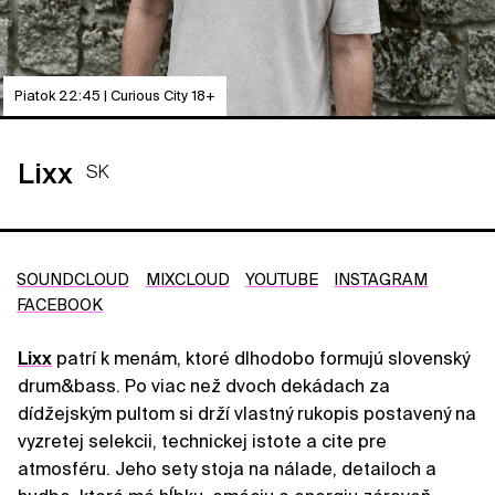
Piatok 22:45 | Curious City 18+
Lixx
SK
SOUNDCLOUD
MIXCLOUD
YOUTUBE
INSTAGRAM
FACEBOOK
Lixx
patrí k menám, ktoré dlhodobo formujú slovenský
drum&bass. Po viac než dvoch dekádach za
dídžejským pultom si drží vlastný rukopis postavený na
vyzretej selekcii, technickej istote a cite pre
atmosféru. Jeho sety stoja na nálade, detailoch a