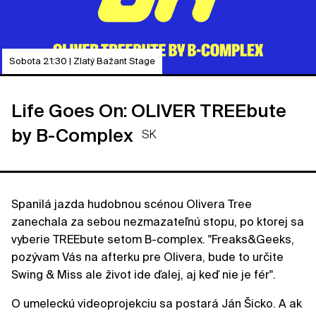
Sobota 21:30 | Zlatý Bažant Stage
Life Goes On: OLIVER TREEbute
by B-Complex
SK
Spanilá jazda hudobnou scénou Olivera Tree
zanechala za sebou nezmazateľnú stopu, po ktorej sa
vyberie TREEbute setom B-complex. "Freaks&Geeks,
pozývam Vás na afterku pre Olivera, bude to určite
Swing & Miss ale život ide ďalej, aj keď nie je fér".
O umeleckú videoprojekciu sa postará Ján Šicko. A ak