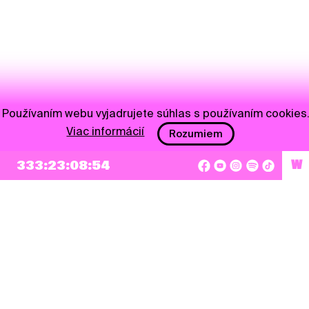
Používaním webu vyjadrujete súhlas s používaním cookies
Viac informácií
Rozumiem
NEWSLETTER
333:23:08:53
W
Prihlásiť sa
Súhlasím so zapísaním mojej e-mailovej adresy do Pohoda Newslettra a využívaním
na marketingové účely.