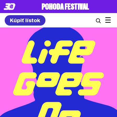
POHODA FESTIVAL
☰
Kúpiť lístok