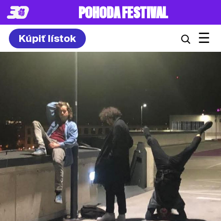
POHODA FESTIVAL
☰
Kúpiť lístok