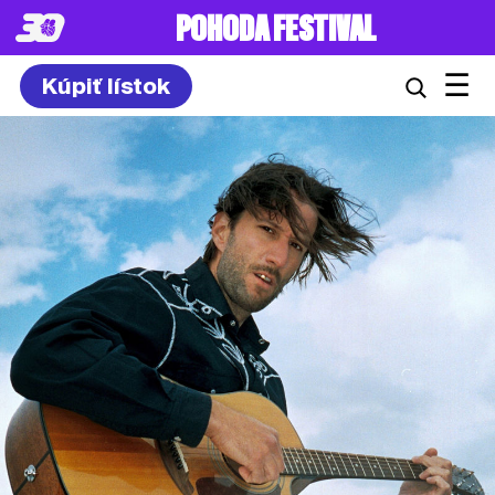
POHODA FESTIVAL
☰
Kúpiť lístok