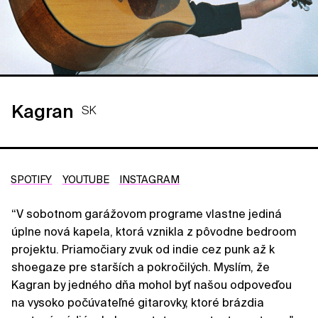
Kagran
SK
SPOTIFY
YOUTUBE
INSTAGRAM
“V sobotnom garážovom programe vlastne jediná
úplne nová kapela, ktorá vznikla z pôvodne bedroom
projektu. Priamočiary zvuk od indie cez punk až k
shoegaze pre starších a pokročilých. Myslím, že
Kagran by jedného dňa mohol byť našou odpoveďou
na vysoko počúvateľné gitarovky, ktoré brázdia