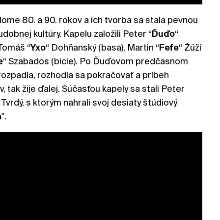
elome 80. a 90. rokov a ich tvorba sa stala pevnou
obnej kultúry. Kapelu založili Peter “
Ďuďo
“
 Tomáš “
Yxo
“ Dohňanský (basa), Martin “
Fefe
“ Žúži
e
“ Szabados (bicie). Po Ďuďovom predčasnom
ozpadla, rozhodla sa pokračovať a príbeh
, tak žije ďalej. Súčasťou kapely sa stali Peter
Tvrdý, s ktorým nahrali svoj desiaty štúdiový
a
".