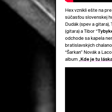
Hex vznikli ešte na pr
súčasťou slovenskej hud
Dudák (spev a gitara),
(gitara) a Tibor “
Tybyk
odchode sa kapela ner
bratislavských chalanov
“Šarkan” Novák a Laco 
album „
Kde je tu lásk