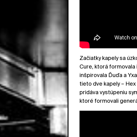
Začiatky kapely sa úzk
Cure, ktorá formovala 
inšpirovala Ďuďa a Yxa 
tieto dve kapely – He
pridáva vystúpeniu sym
ktoré formovali gener