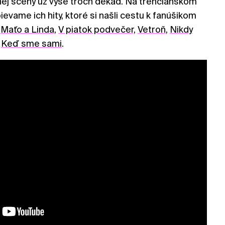
nej scény už vyše troch dekád. Na trenčianskom
pievame ich hity, ktoré si našli cestu k fanúšikom
–
Maťo a Linda
,
V piatok podvečer,
Vetroň
,
Nikdy
i
Keď sme sami
.