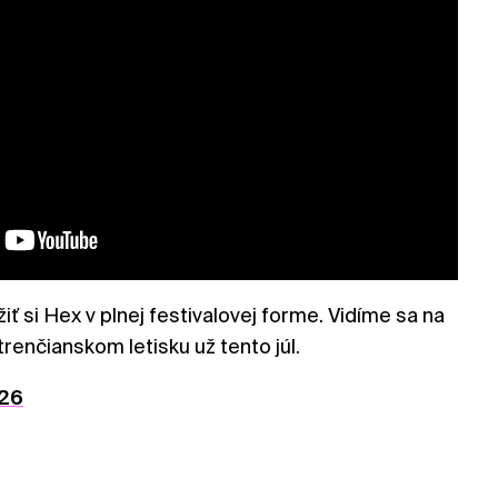
žiť si Hex v plnej festivalovej forme. Vidíme sa na
trenčianskom letisku už tento júl.
26