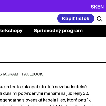
SK
EN
Kúpiť lístok
orkshopy
Sprievodný program
NSTAGRAM
FACEBOOK
ku sa tento rok opäť stretnú nezabudnuteľné
 ďalšími potvrdenými menami na jubilejný 30.
 legendárna slovenská kapela Hex, ktorá patrí k