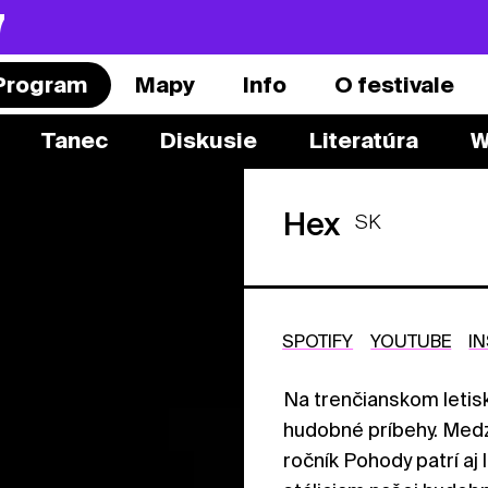
7
Program
Mapy
Info
O festivale
Tanec
Diskusie
Literatúra
W
Hex
SK
SPOTIFY
YOUTUBE
I
Na trenčianskom letis
hudobné príbehy. Medzi
ročník Pohody patrí aj