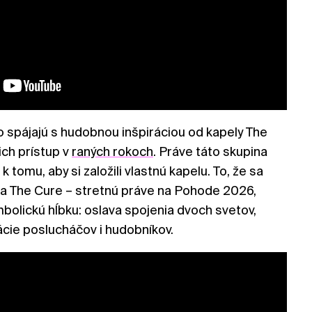
o spájajú s hudobnou inšpiráciou od kapely The
ich prístup v
raných rokoch
. Práve táto skupina
k tomu, aby si založili vlastnú kapelu. To, že sa
x a The Cure – stretnú práve na Pohode 2026,
bolickú hĺbku: oslava spojenia dvoch svetov,
ácie poslucháčov i hudobníkov.