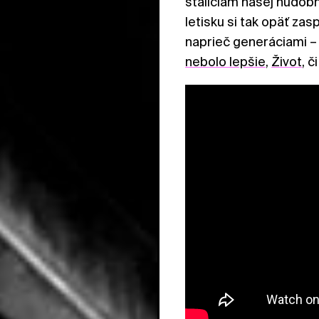
stáliciam našej hudob
letisku si tak opäť zas
naprieč generáciami 
nebolo lepšie
,
Život
, č