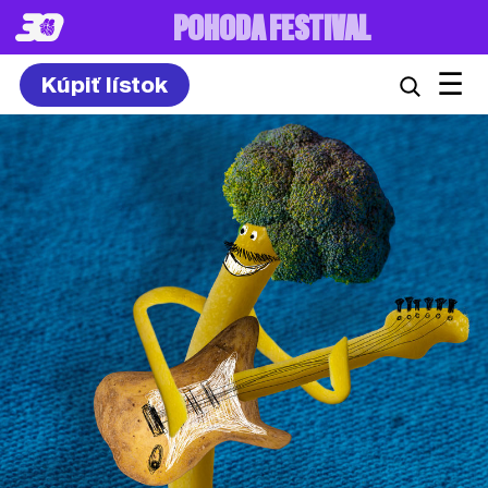
8. – 10.7.2027
☰
Kúpiť lístok