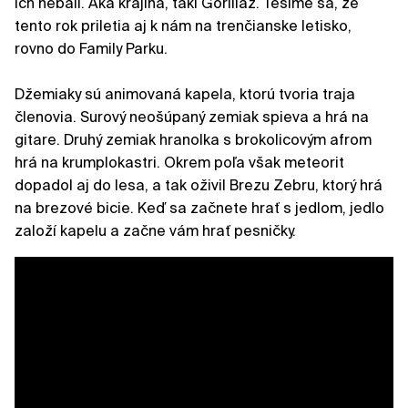
ich nebáli. Aká krajina, takí Gorillaz. Tešíme sa, že
tento rok priletia aj k nám na trenčianske letisko,
rovno do Family Parku.
Džemiaky sú animovaná kapela, ktorú tvoria traja
členovia. Surový neošúpaný zemiak spieva a hrá na
gitare. Druhý zemiak hranolka s brokolicovým afrom
hrá na krumplokastri. Okrem poľa však meteorit
dopadol aj do lesa, a tak oživil Brezu Zebru, ktorý hrá
na brezové bicie. Keď sa začnete hrať s jedlom, jedlo
založí kapelu a začne vám hrať pesničky.