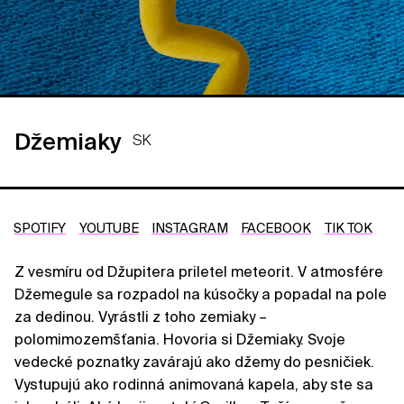
Džemiaky
SK
SPOTIFY
YOUTUBE
INSTAGRAM
FACEBOOK
TIK TOK
Z vesmíru od Džupitera priletel meteorit. V atmosfére
Džemegule sa rozpadol na kúsočky a popadal na pole
za dedinou. Vyrástli z toho zemiaky –
polomimozemšťania. Hovoria si Džemiaky. Svoje
vedecké poznatky zavárajú ako džemy do pesničiek.
Vystupujú ako rodinná animovaná kapela, aby ste sa