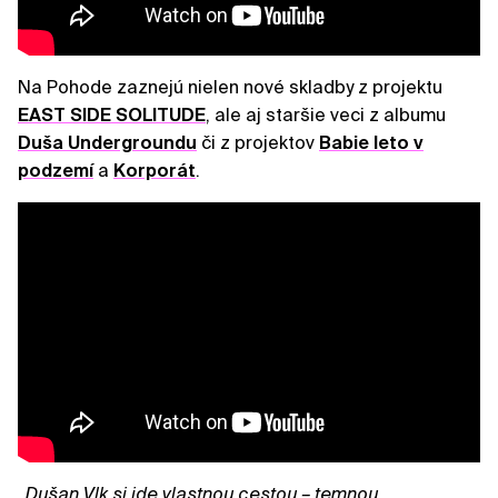
Na Pohode zaznejú nielen nové skladby z projektu
EAST SIDE SOLITUDE
, ale aj staršie veci z albumu
Duša Undergroundu
či z projektov
Babie leto v
podzemí
a
Korporát
.
„Dušan Vlk si ide vlastnou cestou – temnou,