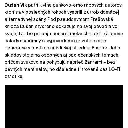
Dušan Vlk
patrí k vlne punkovo-emo rapových autorov,
ktorí sa v posledných rokoch vynorili z útrob domácej
alternatívnej scény. Pod pseudonymom Prešovské
knieža Dušan otvorene odkazuje na svoj pôvod a vo
svojej tvorbe prepája ponuré, melancholické až temné
nálady s úprimnými výpoveďami o živote mladej
generácie v postkomunistickej strednej Európe. Jeho
skladby stoja na osobných aj spoločenských témach,
pričom zvukovo sa pohybujú naprieč žánrami – bez
pevných mantinelov, no dôsledne filtrované cez LO-FI
estetiku.