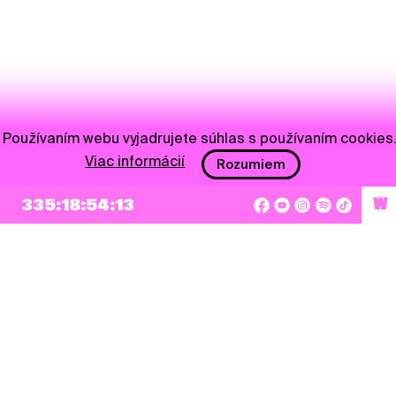
Používaním webu vyjadrujete súhlas s používaním cookies
Viac informácií
Rozumiem
NEWSLETTER
335:18:54:13
W
Prihlásiť sa
Súhlasím so zapísaním mojej e-mailovej adresy do Pohoda Newslettra a využívaním
na marketingové účely.