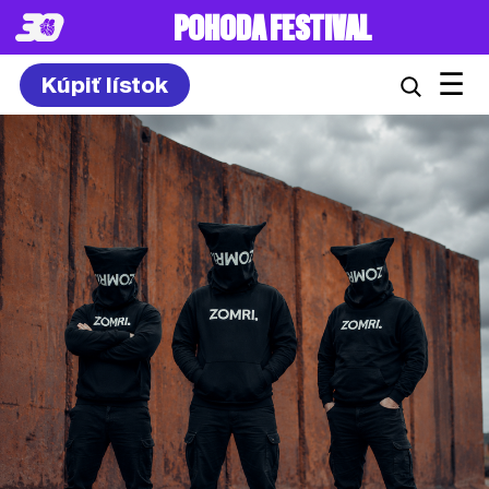
POHODA FESTIVAL
☰
Kúpiť lístok