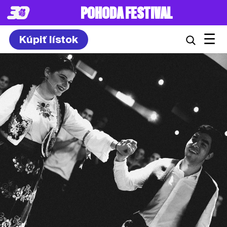
POHODA FESTIVAL
☰
Kúpiť lístok