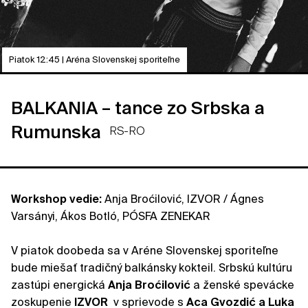
Piatok 12:45 | Aréna Slovenskej sporiteľne
BALKANIA – tance zo Srbska a
Rumunska
RS-RO
Workshop vedie:
Anja Broćilović, IZVOR / Ágnes
Varsányi, Ákos Botló, PÓSFA ZENEKAR
V piatok doobeda sa v Aréne Slovenskej sporiteľne
bude miešať tradičný balkánsky kokteil. Srbskú kultúru
zastúpi energická
Anja Broćilović
a ženské spevácke
zoskupenie
IZVOR
v sprievode s
Aca Gvozdić a Luka