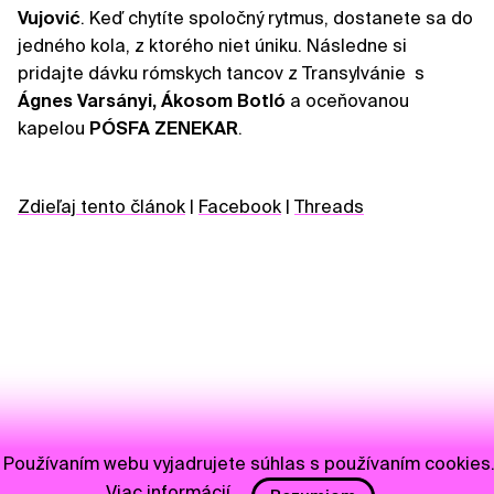
Vujović
. Keď chytíte spoločný rytmus, dostanete sa do
jedného kola, z ktorého niet úniku. Následne si
pridajte dávku rómskych tancov z Transylvánie s
Ágnes Varsányi, Ákosom Botló
a oceňovanou
kapelou
PÓSFA ZENEKAR
.
Zdieľaj tento článok
|
Facebook
|
Threads
Používaním webu vyjadrujete súhlas s používaním cookies
Viac informácií