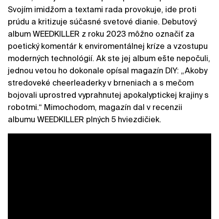
Svojím imidžom a textami rada provokuje, ide proti
prúdu a kritizuje súčasné svetové dianie. Debutový
album WEEDKILLER z roku 2023 môžno označiť za
poetický komentár k enviromentálnej kríze a vzostupu
moderných technológií. Ak ste jej album ešte nepočuli,
jednou vetou ho dokonale opísal magazín DIY: „Akoby
stredoveké cheerleaderky v brneniach a s mečom
bojovali uprostred vyprahnutej apokalyptickej krajiny s
robotmi.“ Mimochodom, magazín dal v recenzii
albumu WEEDKILLER plných 5 hviezdičiek.