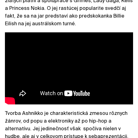
zlatých platní a spolupráce s Grimes, Lady Gaga, Kelis
a Princess Nokia. O jej rastúcej popularite svedčí aj
fakt, že sa na jar predstaví ako predskokanka Billie
Eilish na jej austrálskom turné.
Tvorba Ashnikko je charakteristická zmesou rôznych
žánrov, od popu a elektroniky až po hip-hop a
alternatívu. Jej jedinečnosť však spočíva nielen v
hudbe, ale aj v celkovom prístupe k sebaprezentácii.