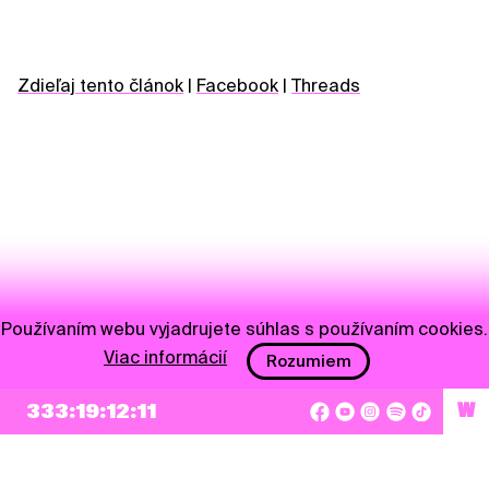
Zdieľaj tento článok
|
Facebook
|
Threads
Používaním webu vyjadrujete súhlas s používaním cookies.
Viac informácií
Rozumiem
NEWSLETTER
333:19:12:11
W
Prihlásiť sa
Súhlasím so zapísaním mojej e-mailovej adresy do Pohoda Newslettra a využívaním