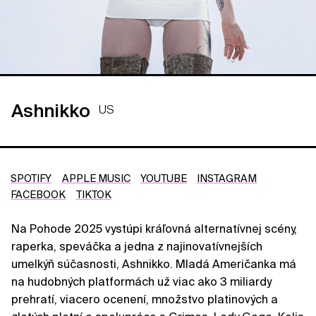
Ashnikko
US
SPOTIFY
APPLE MUSIC
YOUTUBE
INSTAGRAM
FACEBOOK
TIKTOK
Na Pohode 2025 vystúpi kráľovná alternatívnej scény,
raperka, speváčka a jedna z najinovatívnejších
umelkýň súčasnosti, Ashnikko. Mladá Američanka má
na hudobných platformách už viac ako 3 miliardy
prehratí, viacero ocenení, množstvo platinových a