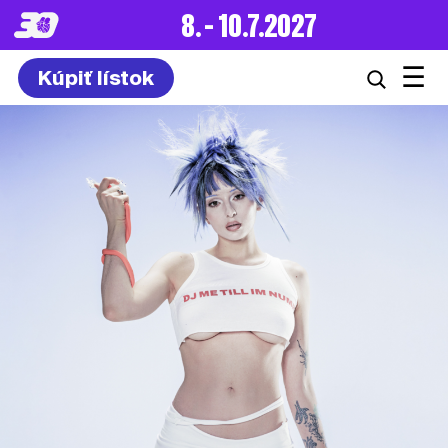
8. – 10.7.2027
☰
Kúpiť lístok