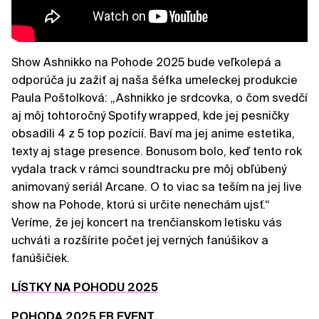
Show Ashnikko na Pohode 2025 bude veľkolepá a
odporúča ju zažiť aj naša šéfka umeleckej produkcie
Paula Poštolková: „Ashnikko je srdcovka, o čom svedčí
aj môj tohtoročný Spotify wrapped, kde jej pesničky
obsadili 4 z 5 top pozícií. Baví ma jej anime estetika,
texty aj stage presence. Bonusom bolo, keď tento rok
vydala track v rámci soundtracku pre môj obľúbený
animovaný seriál Arcane. O to viac sa teším na jej live
show na Pohode, ktorú si určite nenechám ujsť.“
Veríme, že jej koncert na trenčianskom letisku vás
uchváti a rozšírite počet jej verných fanúšikov a
fanúšičiek.
LÍSTKY NA POHODU 2025
POHODA 2025 FB EVENT