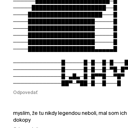
──────████████████████████─█
─────████████████████████──█
────████████████████████───█
────██████████████████─────█
────██████████████████─────█
────██████████████████─────█
────██████████████████─────█
────██████████████████▄▄▄▄▄█
─────────────█─────█─█──█─█───
─────────────█─────█─█──█─▀█─█
─────────────█─▄█▄─█─█▀▀█──▀█▀
─────────────██▀─▀██─█──█───█
Odpovedať
myslím, že tu nikdy legendou neboli, mal som ich 
dokopy