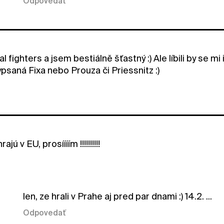
Odpovedať
l fighters a jsem bestiálně šťastný :) Ale líbili by se 
psaná Fixa nebo Prouza či Priessnitz :)
jú v EU, prosíííím !!!!!!!!!!
len, ze hrali v Prahe aj pred par dnami :) 14.2. ...
Odpovedať