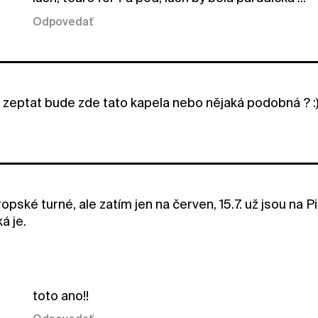
Odpovedať
e zeptat bude zde tato kapela nebo nějaká podobná ? :
opské turné, ale zatím jen na červen, 15.7. už jsou na P
á je.
toto ano!!