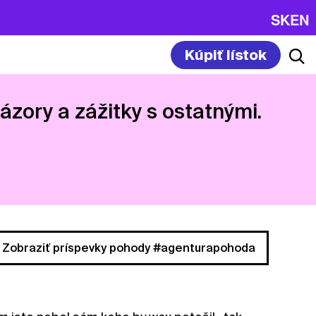
SK
EN
Kúpiť lístok
názory a zážitky s ostatnými.
Zobraziť príspevky pohody #agenturapohoda