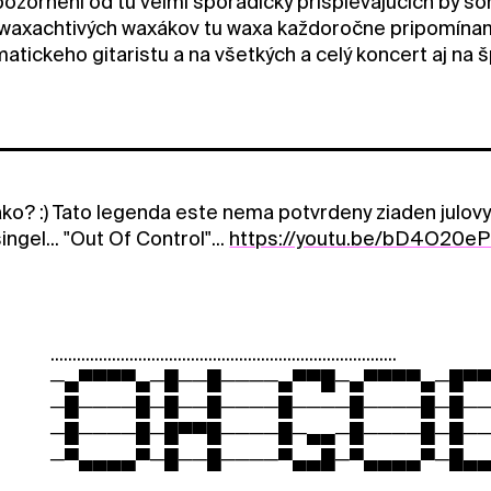
pozornení od tu veľmi sporadicky prispievajúcich by so
waxachtivých waxákov tu waxa každoročne pripomínam...
matickeho gitaristu a na všetkých a celý koncert aj na 
ako? :) Tato legenda este nema potvrdeny ziaden julovy
ingel... "Out Of Control"...
https://youtu.be/bD4O20e
...............................................................................
─▄▀▀▀▀▄─█──█────▄▀▀█─▄▀▀▀▀▄─█▀
─█────█─█──█────█────█────█─█─
─█────█─█▀▀█────█─▄▄─█────█─█─
─▀▄▄▄▄▀─█──█────▀▄▄█─▀▄▄▄▄▀─█▄