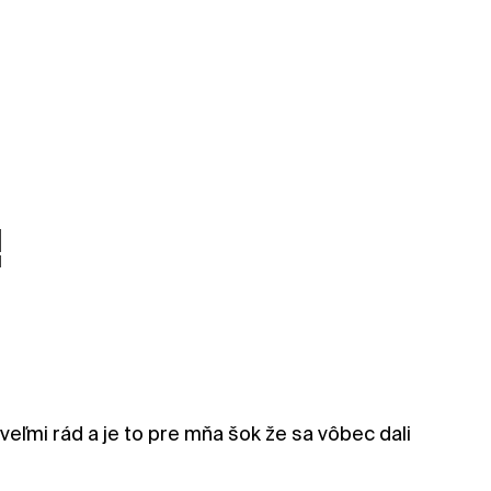
█
▀
veľmi rád a je to pre mňa šok že sa vôbec dali