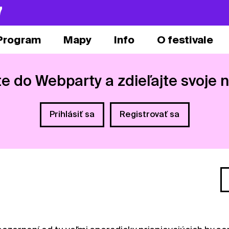
7
Program
Mapy
Info
O festivale
te do Webparty a zdieľajte svoje 
Prihlásiť sa
Registrovať sa