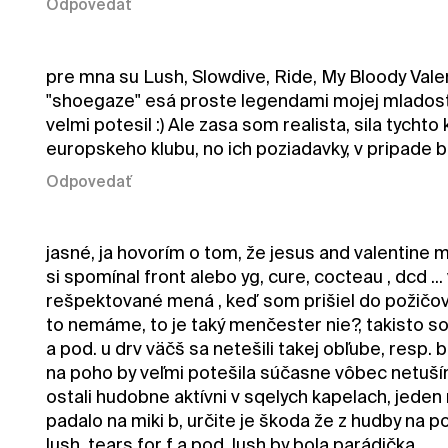
Odpovedať
pre mna su Lush, Slowdive, Ride, My Bloody Valen
"shoegaze" esá proste legendami mojej mladosti,
velmi potesil :) Ale zasa som realista, sila tycht
europskeho klubu, no ich poziadavky, v pripade bo
Odpovedať
jasné, ja hovorím o tom, že jesus and valentine 
si spomínal front alebo yg, cure, cocteau , dcd ..
rešpektované mená , keď som prišiel do požičovn
to nemáme, to je taký menčester nie?, takisto s
a pod. u drv väčš sa netešili takej obľube, resp. 
na poho by veľmi potešila súčasne vôbec netuším
ostali hudobne aktívni v sqelych kapelach, jeden r
padalo na miki b, určite je škoda že z hudby na 
lush, tears for f a pod, lush by bola parádička ...