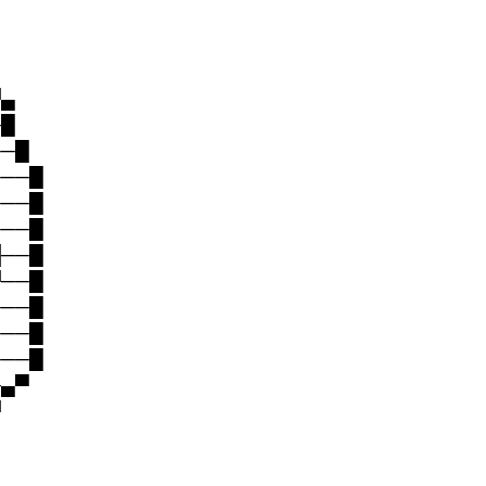
▀▄
─█
──█
───█
───█
───█
█──█
▀──█
───█
───█
───█
─▄▀
▀