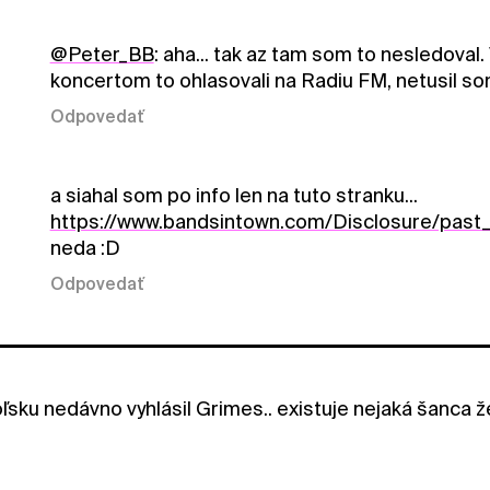
@Peter_BB
: aha... tak az tam som to nesledoval
koncertom to ohlasovali na Radiu FM, netusil som
Odpovedať
a siahal som po info len na tuto stranku...
https://www.bandsintown.com/Disclosure/past
neda :D
Odpovedať
ľsku nedávno vyhlásil Grimes.. existuje nejaká šanca ž