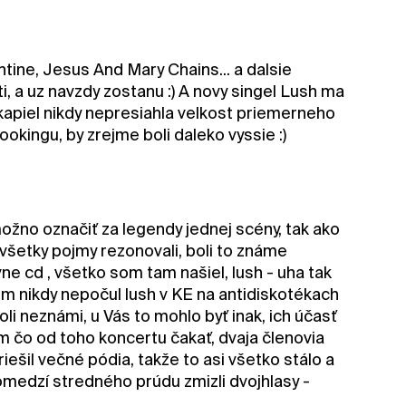
tine, Jesus And Mary Chains... a dalsie
 a uz navzdy zostanu :) A novy singel Lush ma
o kapiel nikdy nepresiahla velkost priemerneho
okingu, by zrejme boli daleko vyssie :)
možno označiť za legendy jednej scény, tak ako
. všetky pojmy rezonovali, boli to známe
e cd , všetko som tam našiel, lush - uha tak
om nikdy nepočul lush v KE na antidiskotékach
boli neznámi, u Vás to mohlo byť inak, ich účasť
 čo od toho koncertu čakať, dvaja členovia
iešil večné pódia, takže to asi všetko stálo a
pomedzí stredného prúdu zmizli dvojhlasy -