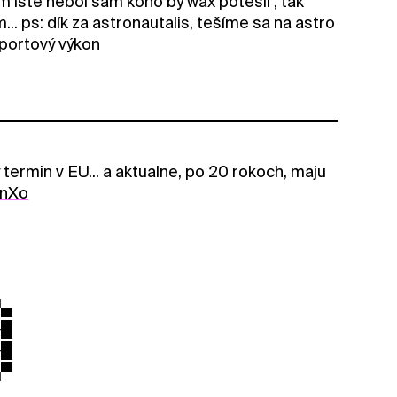
m iste nebol sám koho by wax potešil , tak
 ps: dík za astronautalis, tešíme sa na astro
športový výkon
 termin v EU... a aktualne, po 20 rokoch, maju
PnXo
▀▄
─█
─█
▄▀