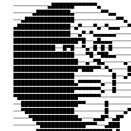
─────────▄██████▀▀▀▀▀▀▄
─────▄█████████▄───────▀▀▄▄
──▄█████████████───────────▀▀▄
▄██████████████─▄▀───▀▄─▀▄▄▄──
███████████████──▄▀─▀▄▄▄▄▄▄───
█████████████████▀█──▄█▄▄▄────
███████████──█▀█──▀▄─█─█─█────
████████████████───▀█─▀██▄▄───
█████████████████──▄─▀█▄─────▄
█████████████████▀███▀▀─▀▄────
████████████████──────────█──▄
████████████████▄▀▀▀▀▀▀▄──█───
████████████████▀▀▀▀▀▀▀▄──█───
▀████████████████▀▀▀▀▀▀───────
──███████████████▀▀─────█─────
──▀█████████████────────█────▄
────▀████████████▄───▄▄█▀─▄█▀
──────▀████████████▀▀▀──▄███