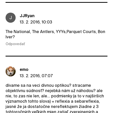
JJRyan
J
13. 2. 2016, 10:03
The National, The Antlers, YYYs,Parquet Courts, Bon
Iver?
Odpovedať
emo
13. 2. 2016, 07:07
dívame sa na veci divnou optikou? stracame
objektívnu súdnosť? nejebká nám už náhodou? ale
nie, to zas nie len, ale... podmienky (a to v najširšich
významoch tohto slova) = reflexia a sebareflexia,
jasné že ja dostatočne nereflektujem žiadne z 3
tohtoročných veľkých mien zatiaľ zverejnených a