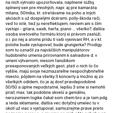
na nich vytrvalo upozorňovala, naplnené túžby,
splnený sen pre mnohých, napr. aj pre kamaráta
milana, 50tnika, kt. stretávame na poho a iných
akciach s už dospelými dcérami, polly-škoda reči,
veď to isté, tiež ju nereflektujem, neviem ani s čím
vystúpi - gitara, saxik, harfa, piano ... všetko?, ďalšia
osoba svetového formátu ktorý si právom zaslúži,
o.i. po nej a atoms prídu tí vaši vysnívaní RH, a v kt.
polohe bude vystupovať, bude grungerka? Prodigy
som tu označil za najväčších manipulátorov
hudobného umenia prirovnaním k salvadore d. v
umení výtvarnom, niesom fanúšikom
preexponovaných veľkých gest, platí o nich to čo
vyššie, majú svoje nezmazateľne nespochybniteľné
miesto, pôjdem na všetky 3 koncerty a možno aj zo
všetkých odídem, čo je aj dosť pravdepodobné
50/50 a úplne nepodstatné, lepšiu 3 sme si nemohli
priať, max. tak podobne skvelú a geniálnu,
nerozumiem logike čakal som chem bro a je tam pdg
a teda sklamanie, ďalšia vec dotyčný umelec tu v
okolí už viac x vystupoval, samozrejme prave preto