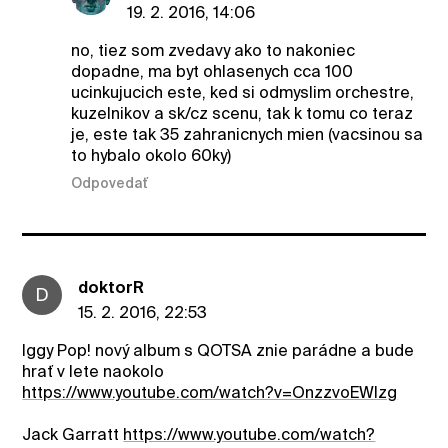
19. 2. 2016, 14:06
no, tiez som zvedavy ako to nakoniec
dopadne, ma byt ohlasenych cca 100
ucinkujucich este, ked si odmyslim orchestre,
kuzelnikov a sk/cz scenu, tak k tomu co teraz
je, este tak 35 zahranicnych mien (vacsinou sa
to hybalo okolo 60ky)
Odpovedať
doktorR
D
15. 2. 2016, 22:53
Iggy Pop! nový album s QOTSA znie parádne a bude
hrať v lete naokolo
https://www.youtube.com/watch?v=OnzzvoEWlzg
Jack Garratt
https://www.youtube.com/watch?