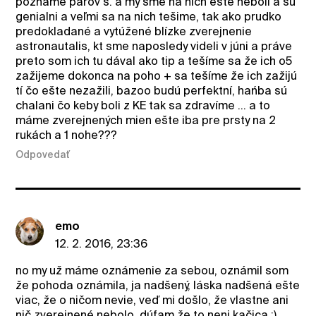
pozname parov s. a my sme na nich ešte neboli a sú
genialni a veľmi sa na nich tešime, tak ako prudko
predokladané a vytúžené blízke zverejnenie
astronautalis, kt sme naposledy videli v júni a práve
preto som ich tu dával ako tip a tešíme sa že ich o5
zažijeme dokonca na poho + sa tešíme že ich zažijú
tí čo ešte nezažili, bazoo budú perfektní, hańba sú
chalani čo keby boli z KE tak sa zdravíme ... a to
máme zverejnených mien ešte iba pre prsty na 2
rukách a 1 nohe???
Odpovedať
emo
12. 2. 2016, 23:36
no my už máme oznámenie za sebou, oznámil som
že pohoda oznámila, ja nadšený, láska nadšená ešte
viac, že o ničom nevie, veď mi došlo, že vlastne ani
nič zverejnené nebolo, dúfam že to neni kačica :)