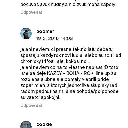
pocuvas zvuk hudby a nie zvuk mena kapely
Odpovedať
boomer
19. 2. 2016, 14:03
ja ani neviem, ci presne takuto istu debatu
spustaju kazdy rok novi ludia, alebo su to ti isti
chronicky frlfosi, ale, kokos, no...
ja ani neviem co na to vlastne napisat :D toto
iste sa deje KAZDY - BOHA - ROK. line up sa
rozbieha slubne ale pomaly, v aprili pride
zopar mien, z ktorych jednotlive skupinky rad
radom padnut na rit, a na pohode/po pohode
su vsetci spokojni.
Odpovedať
cookie