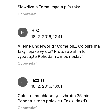
Slowdive a Tame Impala plís taky
Odpovedať
HrQ
H
18. 2. 2016, 12:41
A ještě Underworld? Come on... Colours ma
taky nějaké výročí? Protože zatím to
vypadá,že Pohoda nic moc neslaví.
Odpovedať
jazzist
J
18. 2. 2016, 13:01
Colours ma ohlasenych zhruba 35 mien.
Pohoda z toho polovicu. Tak klidek :D
Odpovedať