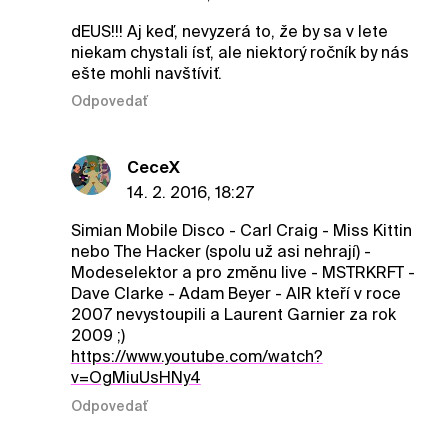
dEUS!!! Aj keď, nevyzerá to, že by sa v lete
niekam chystali ísť, ale niektorý ročník by nás
ešte mohli navštíviť.
Odpovedať
CeceX
14. 2. 2016, 18:27
Simian Mobile Disco - Carl Craig - Miss Kittin
nebo The Hacker (spolu už asi nehrají) -
Modeselektor a pro změnu live - MSTRKRFT -
Dave Clarke - Adam Beyer - AIR kteří v roce
2007 nevystoupili a Laurent Garnier za rok
2009 ;)
https://www.youtube.com/watch?
v=OgMiuUsHNy4
Odpovedať