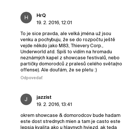
HrQ
H
19. 2. 2016, 12:01
To je sice pravda, ale velká jména už jsou
venku a pochybuju, že se do rozpočtu ještě
vejde někdo jako M83, Thievery Corp.,
Underworld atd. Spíš to vidím na hromadu
neznámých kapel z showcase festivalů, nebo
partičky domorodců z pralesů celého světa(no
offense). Ale doufám, že se pletu :)
Odpovedať
jazzist
J
19. 2. 2016, 13:41
okrem showcase & domorodcov bude hadam
este dost strednych mien a tam je casto este
lepsia kvalita ako u hlavnych hviezd, ak teda