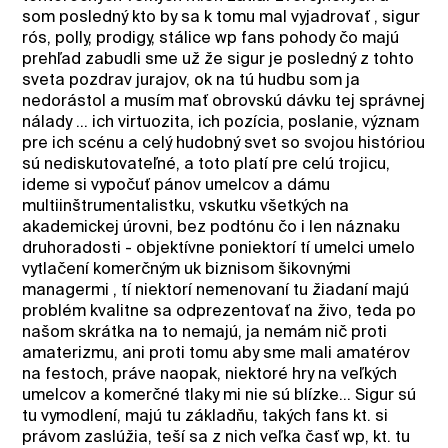
som posledný kto by sa k tomu mal vyjadrovať , sigur
rós, polly, prodigy, stálice wp fans pohody čo majú
prehľad zabudli sme už že sigur je posledný z tohto
sveta pozdrav jurajov, ok na tú hudbu som ja
nedorástol a musím mať obrovskú dávku tej správnej
nálady ... ich virtuozita, ich pozícia, poslanie, význam
pre ich scénu a celý hudobný svet so svojou históriou
sú nediskutovateľné, a toto platí pre celú trojicu,
ideme si vypočuť pánov umelcov a dámu
multiinštrumentalistku, vskutku všetkých na
akademickej úrovni, bez podtónu čo i len náznaku
druhoradosti - objektívne poniektorí tí umelci umelo
vytlačení komerčným uk biznisom šikovnými
managermi , tí niektorí nemenovaní tu žiadaní majú
problém kvalitne sa odprezentovať na živo, teda po
našom skrátka na to nemajú, ja nemám nič proti
amaterizmu, ani proti tomu aby sme mali amatérov
na festoch, práve naopak, niektoré hry na veľkých
umelcov a komerčné tlaky mi nie sú blízke... Sigur sú
tu vymodlení, majú tu základňu, takých fans kt. si
právom zaslúžia, teší sa z nich veľka časť wp, kt. tu