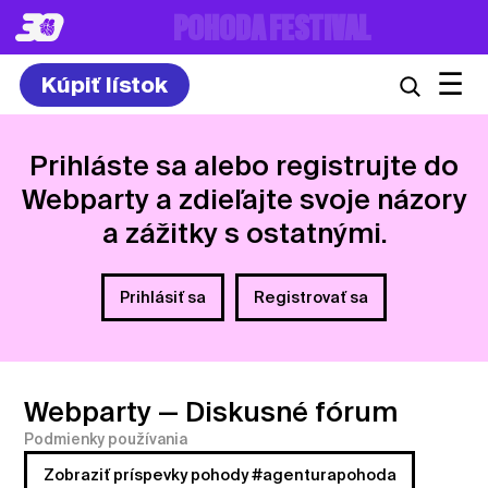
8. – 10.7.2027
☰
Kúpiť lístok
Prihláste sa alebo registrujte do
Webparty a zdieľajte svoje názory
a zážitky s ostatnými.
Prihlásiť sa
Registrovať sa
Webparty
— Diskusné fórum
Podmienky používania
Zobraziť príspevky pohody #agenturapohoda