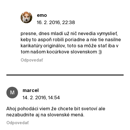
emo
16. 2. 2016, 22:38
presne, dnes mladí už nič nevedia vymyslieť,
keby to aspoň robili poriadne a nie tie nasilne
karikatúry originálov, toto sa môže stať iba v
tom našom kocúrkove slovenskom :))
Odpovedať
marcel
M
14. 2. 2016, 14:54
Ahoj pohodáci viem že chcete bit svetoví ale
nezabudnite aj na slovenské mená.
Odpovedať