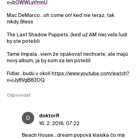
v=bOWWLytfmnU
Mac DeMarco...oh come on! keď nie teraz, tak
nikdy..Bless
The Last Shadow Puppets..(keď už AM nie) veľa ľudí
by ste potešili
Tame Impala...viem že opakovať nechcete, ale majú
nový album, ja by som sa len potešil
Fidlar...budú v okolí
https://www.youtube.com/watch?
v=iJy8VgB83OQ
Odpovedať
doktorR
D
16. 2. 2016, 07:22
Beach House...dream popová klasika čo má