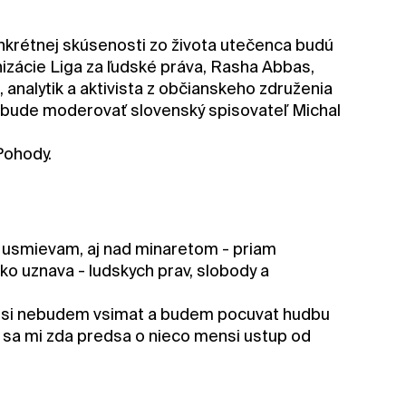
onkrétnej skúsenosti zo života utečenca budú
nizácie Liga za ľudské práva, Rasha Abbas,
 analytik a aktivista z občianskeho združenia
e, bude moderovať slovenský spisovateľ Michal
Pohody.
 usmievam, aj nad minaretom - priam
o uznava - ludskych prav, slobody a
et si nebudem vsimat a budem pocuvat hudbu
oci sa mi zda predsa o nieco mensi ustup od