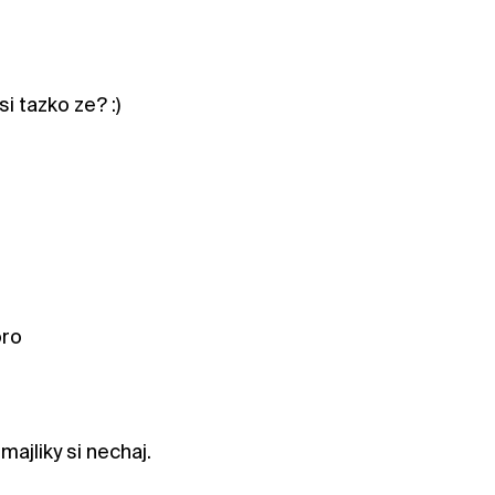
i tazko ze? :)
oro
ajliky si nechaj.