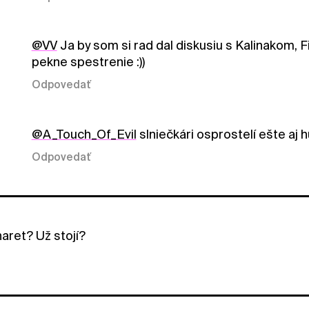
@VV
Ja by som si rad dal diskusiu s Kalinakom, 
pekne spestrenie :))
Odpovedať
@A_Touch_Of_Evil
slniečkári osprostelí ešte aj h
Odpovedať
naret? Už stojí?