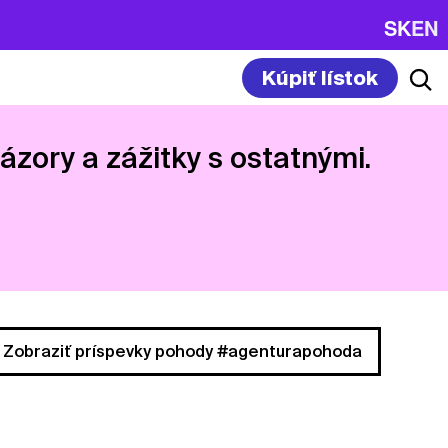
SK
EN
Kúpiť lístok
názory a zážitky s ostatnými.
Zobraziť príspevky pohody #agenturapohoda