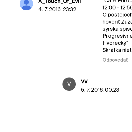
"Café Europ
A_Touch_Of_Evil
12:00 - 12:5
4. 7. 2016, 23:32
O postojoch
hovoriť Zuz
sýrska spis
Progresívne
Hvorecký."
Skrátka niet
Odpovedať
VV
V
5. 7. 2016, 00:23