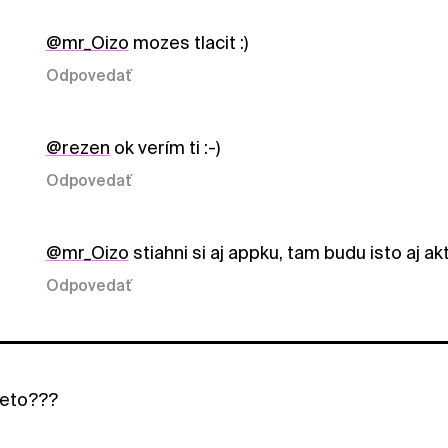
@mr_Oizo
mozes tlacit :)
Odpovedať
@rezen
ok verím ti :-)
Odpovedať
@mr_Oizo
stiahni si aj appku, tam budu isto aj 
Odpovedať
četo???