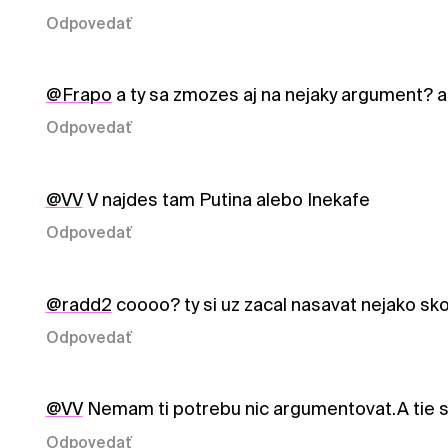
Odpovedať
@Frapo
a ty sa zmozes aj na nejaky argument? as
Odpovedať
@VV
V najdes tam Putina alebo Inekafe
Odpovedať
@radd2
coooo? ty si uz zacal nasavat nejako sk
Odpovedať
@VV
Nemam ti potrebu nic argumentovat.A tie sm
Odpovedať