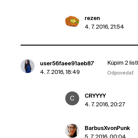
rezen
4. 7. 2016, 21:54
Kúpim 2 list
user56faee91aeb87
4. 7. 2016, 18:49
Odpovedať
CRYYYY
C
4. 7. 2016, 20:27
BarbusXvonPunk
5. 7. 2016, 00:04