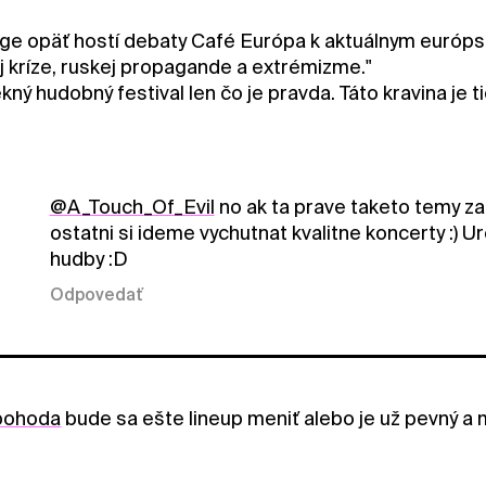
ge opäť hostí debaty Café Európa k aktuálnym európ
 kríze, ruskej propagande a extrémizme."
ekný hudobný festival len čo je pravda. Táto kravina je 
@A_Touch_Of_Evil
no ak ta prave taketo temy zauj
ostatni si ideme vychutnat kvalitne koncerty :) U
hudby :D
Odpovedať
pohoda
bude sa ešte lineup meniť alebo je už pevný a