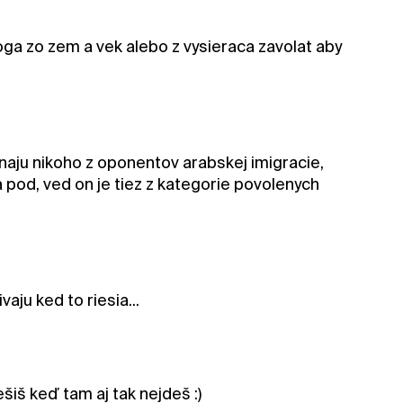
ga zo zem a vek alebo z vysieraca zavolat aby
naju nikoho z oponentov arabskej imigracie,
 a pod, ved on je tiez z kategorie povolenych
vaju ked to riesia...
šiš keď tam aj tak nejdeš :)