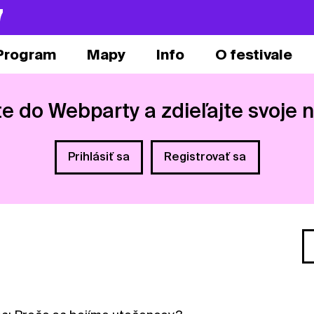
7
Program
Mapy
Info
O festivale
te do Webparty a zdieľajte svoje 
Prihlásiť sa
Registrovať sa