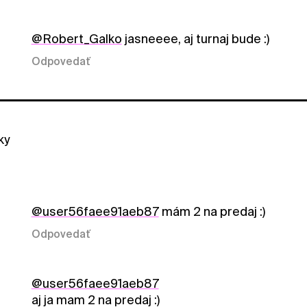
@Robert_Galko
jasneeee, aj turnaj bude :)
Odpovedať
ky
@user56faee91aeb87
mám 2 na predaj :)
Odpovedať
@user56faee91aeb87
aj ja mam 2 na predaj :)