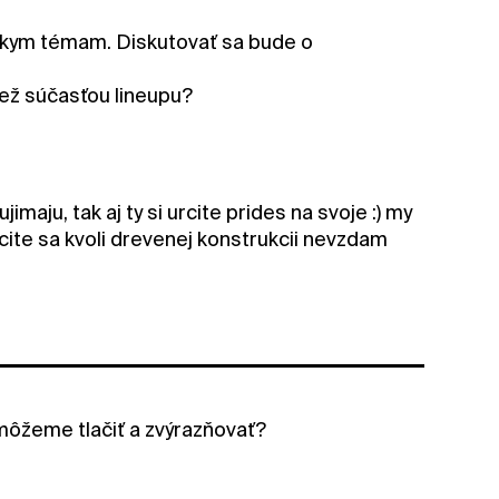
skym témam. Diskutovať sa bude o
tiež súčasťou lineupu?
imaju, tak aj ty si urcite prides na svoje :) my
rcite sa kvoli drevenej konstrukcii nevzdam
 môžeme tlačiť a zvýrazňovať?