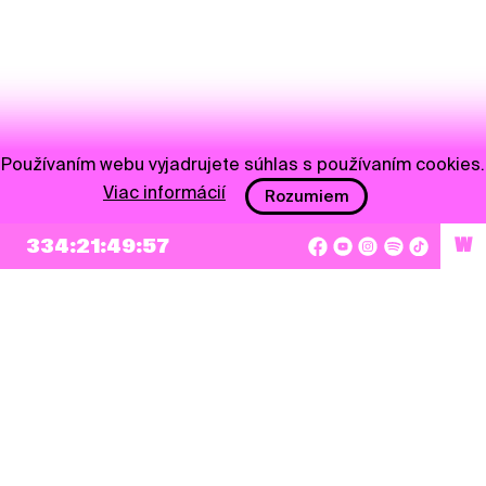
Používaním webu vyjadrujete súhlas s používaním cookies.
Viac informácií
Rozumiem
334:21:49:57
W
NEWSLETTER
Prihlásiť sa
Súhlasím so zapísaním mojej e-mailovej adresy do Pohoda Newslettra a využívaním
na marketingové účely.