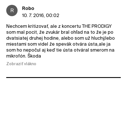
Robo
R
10. 7. 2016, 00:02
Nechcem kritizovať, ale z koncertu THE PRODIGY
som mal pocit, že zvukár bral ohľad na to že je po
dvatsiatej druhej hodine, alebo som už hluchý,lebo
miestami som videl že spevák otvára ústa,ale ja
som ho nepočul aj keď tie ústa otváral smerom na
mikrofón. Škoda
Zobraziť vlákno