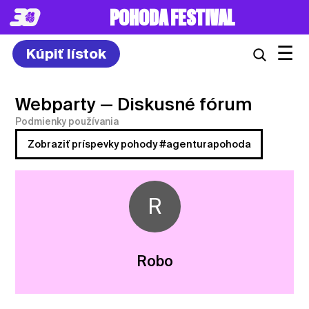
POHODA FESTIVAL
☰
Kúpiť lístok
Webparty
— Diskusné fórum
Podmienky používania
Zobraziť príspevky pohody #agenturapohoda
R
Robo