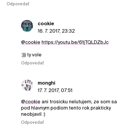
Odpovedať
cookie
16. 7. 2017, 23:32
@cookie
https://youtu.be/61jTQLDZbJc
:))) ty vole
Odpovedať
monghi
17. 7. 2017, 07:51
@cookie
ani trosicku nelutujem, ze som sa
pod hlavnym podiom tento rok prakticky
neobjavil :)
Odpovedať