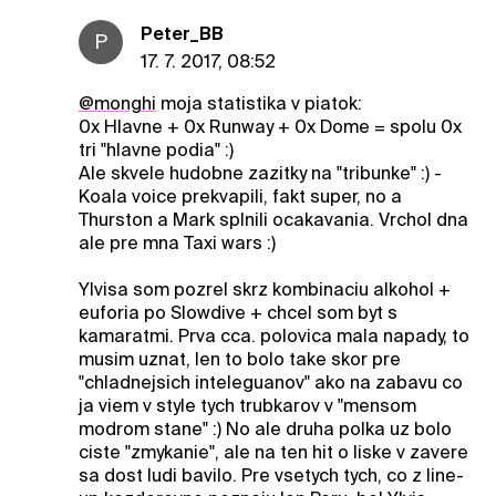
Peter_BB
P
17. 7. 2017, 08:52
@monghi
moja statistika v piatok:
0x Hlavne + 0x Runway + 0x Dome = spolu 0x
tri "hlavne podia" :)
Ale skvele hudobne zazitky na "tribunke" :) -
Koala voice prekvapili, fakt super, no a
Thurston a Mark splnili ocakavania. Vrchol dna
ale pre mna Taxi wars :)
Ylvisa som pozrel skrz kombinaciu alkohol +
euforia po Slowdive + chcel som byt s
kamaratmi. Prva cca. polovica mala napady, to
musim uznat, len to bolo take skor pre
"chladnejsich inteleguanov" ako na zabavu co
ja viem v style tych trubkarov v "mensom
modrom stane" :) No ale druha polka uz bolo
ciste "zmykanie", ale na ten hit o liske v zavere
sa dost ludi bavilo. Pre vsetych tych, co z line-