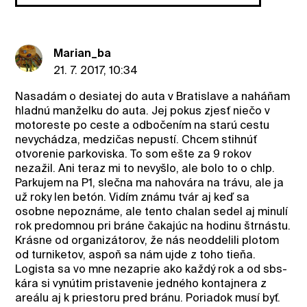
Marian_ba
21. 7. 2017, 10:34
Nasadám o desiatej do auta v Bratislave a naháňam
hladnú manželku do auta. Jej pokus zjesť niečo v
motoreste po ceste a odbočením na starú cestu
nevychádza, medzičas nepustí. Chcem stihnúť
otvorenie parkoviska. To som ešte za 9 rokov
nezažil. Ani teraz mi to nevyšlo, ale bolo to o chlp.
Parkujem na P1, slečna ma nahovára na trávu, ale ja
už roky len betón. Vidím známu tvár aj keď sa
osobne nepoznáme, ale tento chalan sedel aj minulí
rok predomnou pri bráne čakajúc na hodinu štrnástu.
Krásne od organizátorov, že nás neoddelili plotom
od turniketov, aspoň sa nám ujde z toho tieňa.
Logista sa vo mne nezaprie ako každý rok a od sbs-
kára si vynútim pristavenie jedného kontajnera z
areálu aj k priestoru pred bránu. Poriadok musí byť.