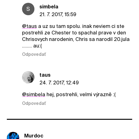
simbela
S
21. 7. 2017, 15:59
@taus
a uz su tam spolu. inak neviem ci ste
postrehli ze Chester to spachal prave v den
Chrisovych narodenin, Chris sa narodil 20.jula
........ au:(
Odpovedať
taus
24. 7. 2017, 12:49
@simbela
hej, postrehli, velmi výrazně :(
Odpovedať
Murdoc