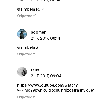
21. 7. 2017, 00:46
@simbela
R.I.P.
Odpovedať
boomer
21. 7. 2017, 08:14
@simbela
:(
Odpovedať
taus
21. 7. 2017, 09:04
https://www.youtube.com/watch?
v=7jMoY9pwnR8
trochu hrůzostrašný duet :(
Odpovedať