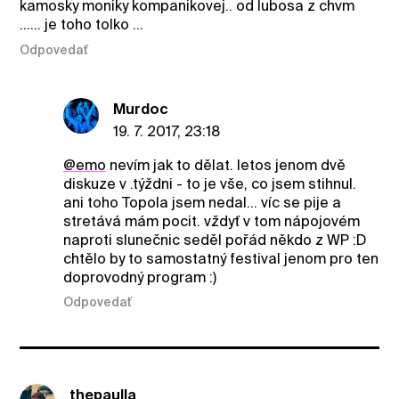
kamosky moniky kompanikovej.. od lubosa z chvm
...... je toho tolko ...
Odpovedať
Murdoc
19. 7. 2017, 23:18
@emo
nevím jak to dělat. letos jenom dvě
diskuze v .týždni - to je vše, co jsem stihnul.
ani toho Topola jsem nedal... víc se pije a
stretává mám pocit. vždyť v tom nápojovém
naproti slunečnic seděl pořád někdo z WP :D
chtělo by to samostatný festival jenom pro ten
doprovodný program :)
Odpovedať
thepaulla