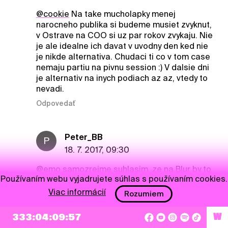
@cookie
Na take mucholapky menej
narocneho publika si budeme musiet zvyknut,
v Ostrave na COO si uz par rokov zvykaju. Nie
je ale idealne ich davat v uvodny den ked nie
je nikde alternativa. Chudaci ti co v tom case
nemaju partiu na pivnu session :) V dalsie dni
je alternativ na inych podiach az az, vtedy to
nevadi.
Odpovedať
Peter_BB
P
18. 7. 2017, 09:30
@emo
samozrejme suhlasim, ze na Blur by to
Používaním webu vyjadrujete súhlas s používaním cookies.
bola masovka - od teenagerov az po nas
starcov :)) by sme sa vsetci potlacili. Ale zas
Viac informácií
Rozumiem
nevyvolali by taky efekt ako co ja viem Foo
fighters, ze by vela novych ludi prislo na fest
333:04:09:56
W
len kvoli jednej kapele, a zvysok casu by len