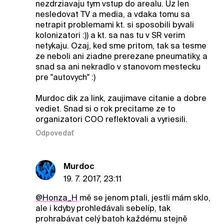
nezdrziavaju tym vstup do arealu. Uz len
nesledovat TV a media, a vdaka tomu sa
netrapit problemami kt. si sposobili byvali
kolonizatori :)) a kt. sa nas tu v SR verim
netykaju. Ozaj, ked sme pritom, tak sa tesme
ze neboli ani ziadne prerezane pneumatiky, a
snad sa ani nekradlo v stanovom mestecku
pre "autovych" :)
Murdoc dik za link, zaujimave citanie a dobre
vediet. Snad si o rok precitame ze to
organizatori COO reflektovali a vyriesili.
Odpovedať
Murdoc
19. 7. 2017, 23:11
@Honza_H
mě se jenom ptali, jestli mám sklo,
ale i kdyby prohledávali sebelíp, tak
prohrabávat celý batoh každému stejně