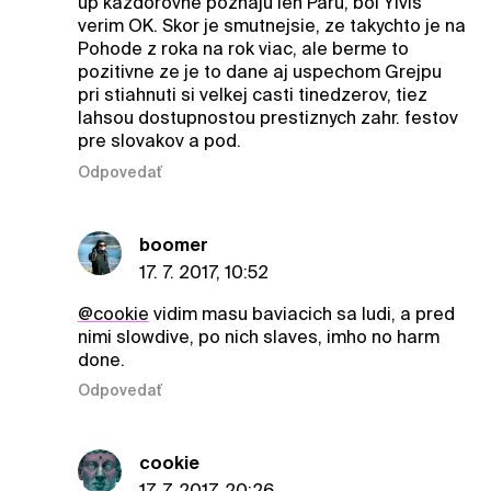
up kazdorovne poznaju len Paru, bol Ylvis
verim OK. Skor je smutnejsie, ze takychto je na
Pohode z roka na rok viac, ale berme to
pozitivne ze je to dane aj uspechom Grejpu
pri stiahnuti si velkej casti tinedzerov, tiez
lahsou dostupnostou prestiznych zahr. festov
pre slovakov a pod.
Odpovedať
boomer
17. 7. 2017, 10:52
@cookie
vidim masu baviacich sa ludi, a pred
nimi slowdive, po nich slaves, imho no harm
done.
Odpovedať
cookie
17. 7. 2017, 20:26