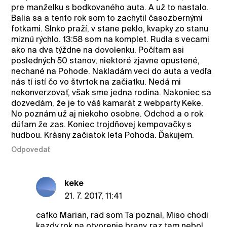
pre manželku s bodkovaného auta. A už to nastalo.
Balia sa a tento rok som to zachytil časozbernými
fotkami. Slnko praží, v stane peklo, kvapky zo stanu
miznú rýchlo. 13:58 som na komplet. Rudla s vecami
ako na dva týždne na dovolenku. Počítam asi
posledných 50 stanov, niektoré zjavne opustené,
nechané na Pohode. Nakladám veci do auta a vedľa
nás tí istí čo vo štvrtok na začiatku. Nedá mi
nekonverzovať, však sme jedna rodina. Nakoniec sa
dozvedám, že je to váš kamarát z webparty Keke.
No poznám už aj niekoho osobne. Odchod a o rok
dúfam že zas. Koniec trojdňovej kempovačky s
hudbou. Krásny začiatok leta Pohoda. Ďakujem.
Odpovedať
keke
21. 7. 2017, 11:41
cafko Marian, rad som Ta poznal, Miso chodi
kazdy rok na otvorenie brany, raz tam nebol.