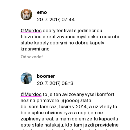
emo
20. 7. 2017, 07:44
@Murdoc
dobry festival s jedinecnou
filozofiou a realizovanou myslienkou neurobi
slabe kapely dobrymi no dobre kapely
krasnymi ano
Odpovedať
boomer
20. 7. 2017, 08:13
@Murdoc
to je ten avizovany vyssi komfort
nez na primavere :)) jooooj zlata.
bol som tam raz, tusim v 2014, a uz vtedy to
bola uplne obvious ryza a neprijemne
zaplneny areal. a mam dojem ze tu kapacitu
este stale nafukuju. kto tam jazdi pravidelne