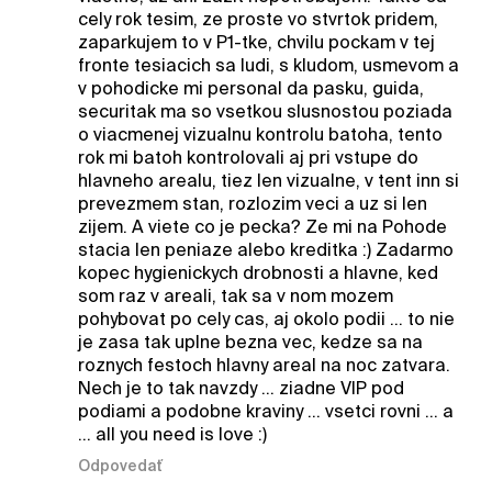
cely rok tesim, ze proste vo stvrtok pridem,
zaparkujem to v P1-tke, chvilu pockam v tej
fronte tesiacich sa ludi, s kludom, usmevom a
v pohodicke mi personal da pasku, guida,
securitak ma so vsetkou slusnostou poziada
o viacmenej vizualnu kontrolu batoha, tento
rok mi batoh kontrolovali aj pri vstupe do
hlavneho arealu, tiez len vizualne, v tent inn si
prevezmem stan, rozlozim veci a uz si len
zijem. A viete co je pecka? Ze mi na Pohode
stacia len peniaze alebo kreditka :) Zadarmo
kopec hygienickych drobnosti a hlavne, ked
som raz v areali, tak sa v nom mozem
pohybovat po cely cas, aj okolo podii ... to nie
je zasa tak uplne bezna vec, kedze sa na
roznych festoch hlavny areal na noc zatvara.
Nech je to tak navzdy ... ziadne VIP pod
podiami a podobne kraviny ... vsetci rovni ... a
... all you need is love :)
Odpovedať