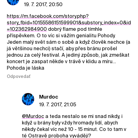
19. 7. 2017, 20:50
https://m.facebook.com/story.php?
story_fbid=10155586151599901&substory_index=0&id
=102362984900
dobrý flame pod tímhle
příspěvkem. O to víc si vážím genialitu Pohody.
Jeden malý svět sám o sobě a když člověk nechce (a
já většinou nechci) stačí, aby přes bránu prošel
jednou za celý festival. A jediný způsob, jak zmeškat
koncert je zaspat někde v trávě v klidu a míru...
Pohoda je láska
Odpovedať
Murdoc
19. 7. 2017, 21:05
@Murdoc
a teda nestalo se mi snad nikdy, i
když u brány byly vždy hromady lidí, abych
někdy čekal víc než 10 - 15 minut. Co to tam v
té Ostravě proboha vyvádějí?