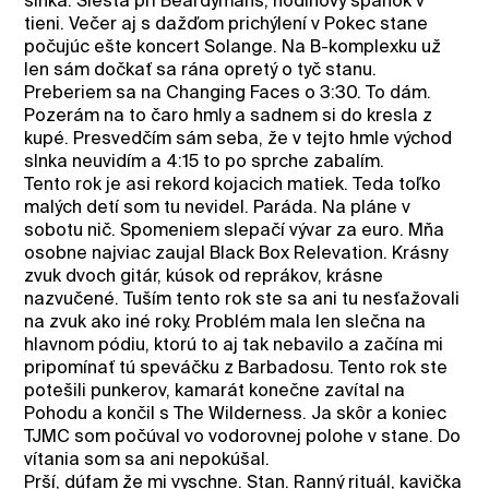
slnka. Siesta pri Beardymans, hodinový spánok v
tieni. Večer aj s dažďom prichýlení v Pokec stane
počujúc ešte koncert Solange. Na B-komplexku už
len sám dočkať sa rána opretý o tyč stanu.
Preberiem sa na Changing Faces o 3:30. To dám.
Pozerám na to čaro hmly a sadnem si do kresla z
kupé. Presvedčím sám seba, že v tejto hmle východ
slnka neuvidím a 4:15 to po sprche zabalím.
Tento rok je asi rekord kojacich matiek. Teda toľko
malých detí som tu nevidel. Paráda. Na pláne v
sobotu nič. Spomeniem slepačí vývar za euro. Mňa
osobne najviac zaujal Black Box Relevation. Krásny
zvuk dvoch gitár, kúsok od reprákov, krásne
nazvučené. Tuším tento rok ste sa ani tu nesťažovali
na zvuk ako iné roky. Problém mala len slečna na
hlavnom pódiu, ktorú to aj tak nebavilo a začína mi
pripomínať tú speváčku z Barbadosu. Tento rok ste
potešili punkerov, kamarát konečne zavítal na
Pohodu a končil s The Wilderness. Ja skôr a koniec
TJMC som počúval vo vodorovnej polohe v stane. Do
vítania som sa ani nepokúšal.
Prší, dúfam že mi vyschne. Stan. Ranný rituál, kavička