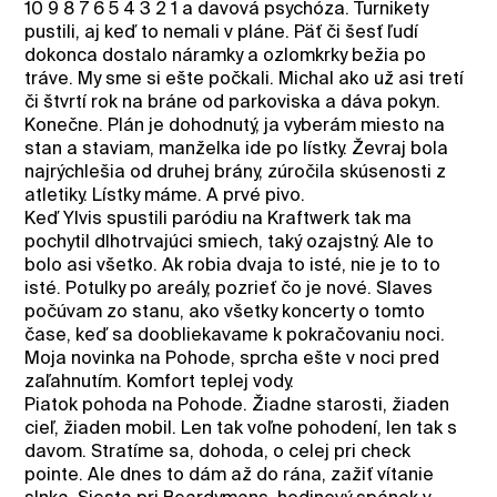
10 9 8 7 6 5 4 3 2 1 a davová psychóza. Turnikety
pustili, aj keď to nemali v pláne. Päť či šesť ľudí
dokonca dostalo náramky a ozlomkrky bežia po
tráve. My sme si ešte počkali. Michal ako už asi tretí
či štvrtí rok na bráne od parkoviska a dáva pokyn.
Konečne. Plán je dohodnutý, ja vyberám miesto na
stan a staviam, manželka ide po lístky. Ževraj bola
najrýchlešia od druhej brány, zúročila skúsenosti z
atletiky. Lístky máme. A prvé pivo.
Keď Ylvis spustili paródiu na Kraftwerk tak ma
pochytil dlhotrvajúci smiech, taký ozajstný. Ale to
bolo asi všetko. Ak robia dvaja to isté, nie je to to
isté. Potulky po areály, pozrieť čo je nové. Slaves
počúvam zo stanu, ako všetky koncerty o tomto
čase, keď sa doobliekavame k pokračovaniu noci.
Moja novinka na Pohode, sprcha ešte v noci pred
zaľahnutím. Komfort teplej vody.
Piatok pohoda na Pohode. Žiadne starosti, žiaden
cieľ, žiaden mobil. Len tak voľne pohodení, len tak s
davom. Stratíme sa, dohoda, o celej pri check
pointe. Ale dnes to dám až do rána, zažiť vítanie