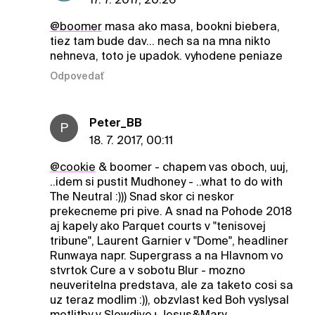
@boomer
masa ako masa, bookni biebera,
tiez tam bude dav... nech sa na mna nikto
nehneva, toto je upadok. vyhodene peniaze
Odpovedať
Peter_BB
P
18. 7. 2017, 00:11
@cookie
& boomer - chapem vas oboch, uuj,
..idem si pustit Mudhoney - ..what to do with
The Neutral :))) Snad skor ci neskor
prekecneme pri pive. A snad na Pohode 2018
aj kapely ako Parquet courts v "tenisovej
tribune", Laurent Garnier v "Dome", headliner
Runwaya napr. Supergrass a na Hlavnom vo
stvrtok Cure a v sobotu Blur - mozno
neuveritelna predstava, ale za taketo cosi sa
uz teraz modlim :)), obzvlast ked Boh vyslysal
motlitby v Slowdive+Jesus&Mary