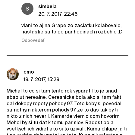
simbela
S
20. 7. 2017, 22:46
vlani to aj na Grape zo zaciatku kolabovalo,
nastastie sa to po par hodinach rozbehlo :D
Odpovedať
emo
19. 7. 2017, 15:29
Michal to co si tam tento rok vyparatil to je snad
absolut nerealne. Ceresnicka bola ako si tam fakt
dal dokopy repety pohody 97. Toto keby si povedal
samotnym akterom pohody 97 ze to das tak by ti
nikto z nich neveril. Kamarde viem o com hovorim.
Mohol by si tu dat k tomu par slov. Radost bola
vsetkych ich vidiet ako si to uzivali. Kurna chlape ja ti