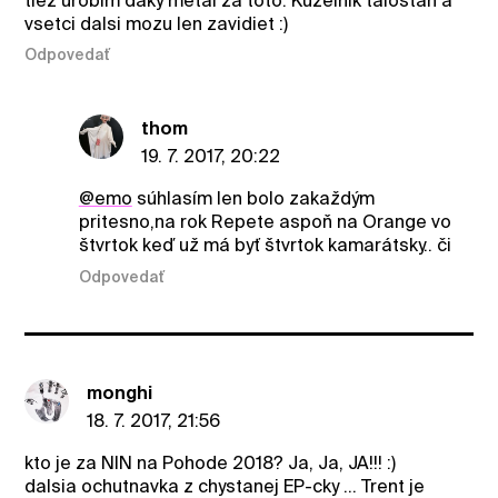
tiez urobim daky metal za toto. Kuzelnik talostan a
vsetci dalsi mozu len zavidiet :)
Odpovedať
thom
19. 7. 2017, 20:22
@emo
súhlasím len bolo zakaždým
pritesno,na rok Repete aspoň na Orange vo
štvrtok keď už má byť štvrtok kamarátsky.. či
Odpovedať
monghi
18. 7. 2017, 21:56
kto je za NIN na Pohode 2018? Ja, Ja, JA!!! :)
dalsia ochutnavka z chystanej EP-cky ... Trent je