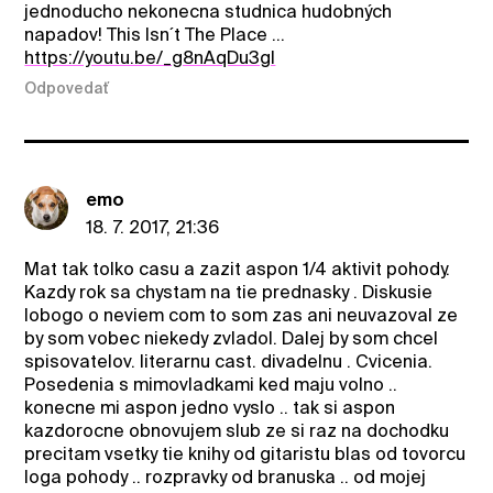
jednoducho nekonecna studnica hudobných
napadov! This Isn´t The Place ...
https://youtu.be/_g8nAqDu3gI
Odpovedať
emo
18. 7. 2017, 21:36
Mat tak tolko casu a zazit aspon 1/4 aktivit pohody.
Kazdy rok sa chystam na tie prednasky . Diskusie
lobogo o neviem com to som zas ani neuvazoval ze
by som vobec niekedy zvladol. Dalej by som chcel
spisovatelov. literarnu cast. divadelnu . Cvicenia.
Posedenia s mimovladkami ked maju volno ..
konecne mi aspon jedno vyslo .. tak si aspon
kazdorocne obnovujem slub ze si raz na dochodku
precitam vsetky tie knihy od gitaristu blas od tovorcu
loga pohody .. rozpravky od branuska .. od mojej