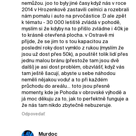
nemůžou. joo to byly jiné časy když nás v roce
2014 v Hrozenkově zastavili celníci a rozebrali
nám pomalu i auto na prvočástice :D ale zpět
k tématu - 30 000 letiště zvládá v pohodě,
myslím si že kdyby na to přišlo zvládne i 40k je
to krásně otevřená plocha. v Ostravě mi
přijde, že se jim to s tou kapacitou za
poslední roky dost vymklo z rukou (myslím že
jsou už dost přes 50k), a pouštět tolik lidí přes
jednu malou bránu (přestože tam jsou dvě
další) je asi dost problém, obzvlášť, když vás
tam ještě šacují, abyste u sebe náhodou
neměli nějakou vodu! a to při každém
průchodu do areálu... toto jsou přesně
momenty, kde je Pohoda v obrovské výhodě a
já moc děkuju za to, jak to perfektně funguje a
že nás tam nikdo zbytečně nebuzeruje.
Odpovedať
Murdoc