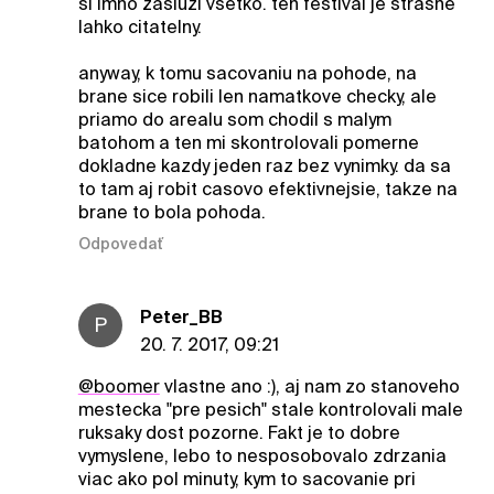
si imho zasluzi vsetko. ten festival je strasne
lahko citatelny.
anyway, k tomu sacovaniu na pohode, na
brane sice robili len namatkove checky, ale
priamo do arealu som chodil s malym
batohom a ten mi skontrolovali pomerne
dokladne kazdy jeden raz bez vynimky. da sa
to tam aj robit casovo efektivnejsie, takze na
brane to bola pohoda.
Odpovedať
Peter_BB
P
20. 7. 2017, 09:21
@boomer
vlastne ano :), aj nam zo stanoveho
mestecka "pre pesich" stale kontrolovali male
ruksaky dost pozorne. Fakt je to dobre
vymyslene, lebo to nesposobovalo zdrzania
viac ako pol minuty, kym to sacovanie pri