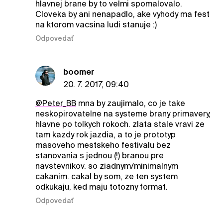
hlavnej brane by to velmi spomalovalo.
Cloveka by ani nenapadlo, ake vyhody ma fest
na ktorom vacsina ludi stanuje :)
Odpovedať
boomer
20. 7. 2017, 09:40
@Peter_BB
mna by zaujimalo, co je take
neskopirovatelne na systeme brany primavery,
hlavne po tolkych rokoch. zlata stale vravi ze
tam kazdy rok jazdia, a to je prototyp
masoveho mestskeho festivalu bez
stanovania s jednou (!) branou pre
navstevnikov. so ziadnym/minimalnym
cakanim. cakal by som, ze ten system
odkukaju, ked maju totozny format.
Odpovedať