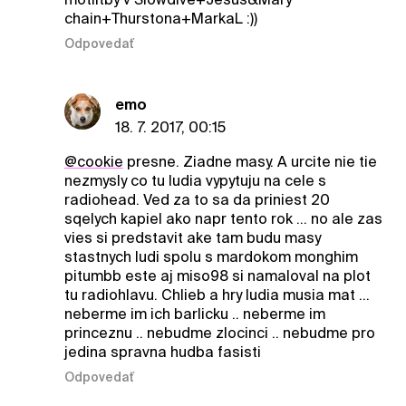
chain+Thurstona+MarkaL :))
Odpovedať
emo
18. 7. 2017, 00:15
@cookie
presne. Ziadne masy. A urcite nie tie
nezmysly co tu ludia vypytuju na cele s
radiohead. Ved za to sa da priniest 20
sqelych kapiel ako napr tento rok ... no ale zas
vies si predstavit ake tam budu masy
stastnych ludi spolu s mardokom monghim
pitumbb este aj miso98 si namaloval na plot
tu radiohlavu. Chlieb a hry ludia musia mat ...
neberme im ich barlicku .. neberme im
princeznu .. nebudme zlocinci .. nebudme pro
jedina spravna hudba fasisti
Odpovedať