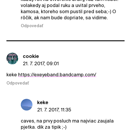
volakedy aj podal ruku a uvital prveho,
kamosa, ktoreho som pustil pred seba;-) O
rôčik, ak nam bude dopriate, sa vidime.
Odpovedať
cookie
21. 7. 2017, 09:01
keke
https://exeyeband.bandcamp.com/
Odpovedať
keke
21. 7. 2017, 11:35
caves, na prvy posluch ma najviac zaujala
pjetka. dik za tipik ;-)