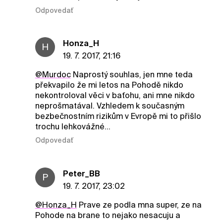
Odpovedať
Honza_H
H
19. 7. 2017, 21:16
@Murdoc
Naprostý souhlas, jen mne teda
překvapilo že mi letos na Pohodě nikdo
nekontroloval věci v baťohu, ani mne nikdo
neprošmatával. Vzhledem k současným
bezbečnostním rizikům v Evropě mi to přišlo
trochu lehkovážné...
Odpovedať
Peter_BB
P
19. 7. 2017, 23:02
@Honza_H
Prave ze podla mna super, ze na
Pohode na brane to nejako nesacuju a