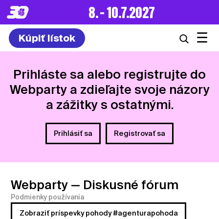
8. – 10.7.2027
☰
Kúpiť lístok
Prihláste sa alebo registrujte do
Webparty a zdieľajte svoje názory
a zážitky s ostatnými.
Prihlásiť sa
Registrovať sa
Webparty
— Diskusné fórum
Podmienky používania
Zobraziť príspevky pohody #agenturapohoda