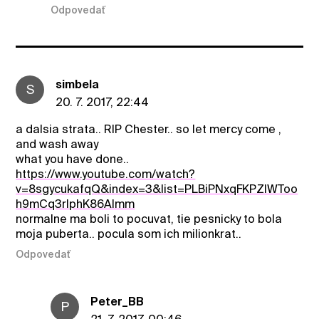
Odpovedať
simbela
S
20. 7. 2017, 22:44
a dalsia strata.. RIP Chester.. so let mercy come ,
and wash away
what you have done..
https://www.youtube.com/watch?
v=8sgycukafqQ&index=3&list=PLBiPNxqFKPZIWToo
h9mCq3rIphK86Almm
normalne ma boli to pocuvat, tie pesnicky to bola
moja puberta.. pocula som ich milionkrat..
Odpovedať
Peter_BB
P