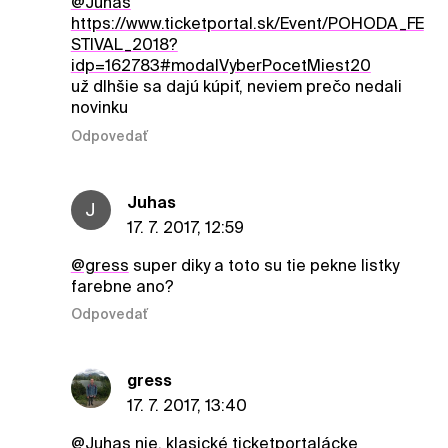
@Juhas
https://www.ticketportal.sk/Event/POHODA_FE
STIVAL_2018?
idp=162783
#modalVyberPocetMiest20
už dlhšie sa dajú kúpiť, neviem prečo nedali
novinku
Odpovedať
Juhas
J
17. 7. 2017, 12:59
@gress
super diky a toto su tie pekne listky
farebne ano?
Odpovedať
gress
17. 7. 2017, 13:40
@Juhas
nie, klasické ticketportalácke