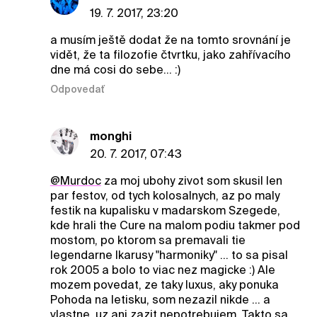
19. 7. 2017, 23:20
a musím ještě dodat že na tomto srovnání je
vidět, že ta filozofie čtvrtku, jako zahřívacího
dne má cosi do sebe... :)
Odpovedať
monghi
20. 7. 2017, 07:43
@Murdoc
za moj ubohy zivot som skusil len
par festov, od tych kolosalnych, az po maly
festik na kupalisku v madarskom Szegede,
kde hrali the Cure na malom podiu takmer pod
mostom, po ktorom sa premavali tie
legendarne Ikarusy "harmoniky" ... to sa pisal
rok 2005 a bolo to viac nez magicke :) Ale
mozem povedat, ze taky luxus, aky ponuka
Pohoda na letisku, som nezazil nikde ... a
vlastne, uz ani zazit nepotrebujem. Takto sa