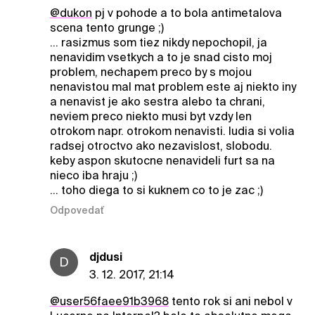
@dukon
pj v pohode a to bola antimetalova
scena tento grunge ;)
... rasizmus som tiez nikdy nepochopil, ja
nenavidim vsetkych a to je snad cisto moj
problem, nechapem preco by s mojou
nenavistou mal mat problem este aj niekto iny
a nenavist je ako sestra alebo ta chrani,
neviem preco niekto musi byt vzdy len
otrokom napr. otrokom nenavisti. ludia si volia
radsej otroctvo ako nezavislost, slobodu.
keby aspon skutocne nenavideli furt sa na
nieco iba hraju ;)
... toho diega to si kuknem co to je zac ;)
Odpovedať
djdusi
D
3. 12. 2017, 21:14
@user56faee91b3968
tento rok si ani nebol v