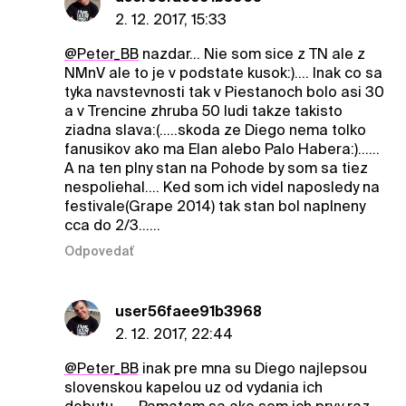
2. 12. 2017, 15:33
@Peter_BB
nazdar... Nie som sice z TN ale z
NMnV ale to je v podstate kusok:).... Inak co sa
tyka navstevnosti tak v Piestanoch bolo asi 30
a v Trencine zhruba 50 ludi takze takisto
ziadna slava:(.....skoda ze Diego nema tolko
fanusikov ako ma Elan alebo Palo Habera:)......
A na ten plny stan na Pohode by som sa tiez
nespoliehal.... Ked som ich videl naposledy na
festivale(Grape 2014) tak stan bol naplneny
cca do 2/3......
Odpovedať
user56faee91b3968
2. 12. 2017, 22:44
@Peter_BB
inak pre mna su Diego najlepsou
slovenskou kapelou uz od vydania ich