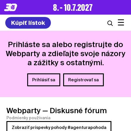
8. – 10.7.2027
☰
Kúpiť lístok
Prihláste sa alebo registrujte do
Webparty a zdieľajte svoje názory
a zážitky s ostatnými.
Prihlásiť sa
Registrovať sa
Webparty
— Diskusné fórum
Podmienky používania
Zobraziť príspevky pohody #agenturapohoda