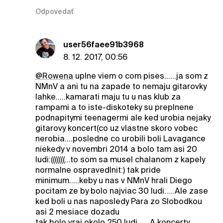
Odpovedať
user56faee91b3968
8. 12. 2017, 00:56
@Rowena
uplne viem o com pises......ja som z
NMnV a ani tu na zapade to nemaju gitarovky
lahke.....kamarati maju tu u nas klub za
rampami a to iste-diskoteky su preplnene
podnapitymi teenagermi ale ked urobia nejaky
gitarovy koncert(co uz vlastne skoro vobec
nerobia....posledne co urobili boli Lavagance
niekedy v novembri 2014 a bolo tam asi 20
ludi:(((((((...to som sa musel chalanom z kapely
normalne ospravedlnit:) tak pride
minimum.....keby u nas v NMnV hrali Diego
pocitam ze by bolo najviac 30 ludi.....Ale zase
ked boli u nas naposledy Para zo Slobodkou
asi 2 mesiace dozadu
tak bolo vraj okolo 250 ludi......A koncerty