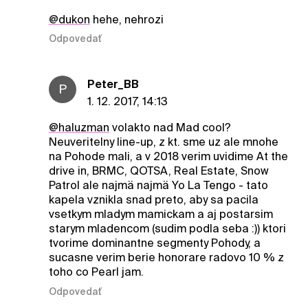
@dukon
hehe, nehrozi
Odpovedať
Peter_BB
P
1. 12. 2017, 14:13
@haluzman
volakto nad Mad cool?
Neuveritelny line-up, z kt. sme uz ale mnohe
na Pohode mali, a v 2018 verim uvidime At the
drive in, BRMC, QOTSA, Real Estate, Snow
Patrol ale najmä najmä Yo La Tengo - tato
kapela vznikla snad preto, aby sa pacila
vsetkym mladym mamickam a aj postarsim
starym mladencom (sudim podla seba :)) ktori
tvorime dominantne segmenty Pohody, a
sucasne verim berie honorare radovo 10 % z
toho co Pearl jam.
Odpovedať