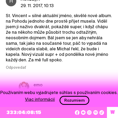
H
29. 11. 2017, 10:13
St. Vincent = silné aktuální jméno, skvělé nové album.
na Pohodu jednoho dne prostě přijet musela. Viděl
jsem ji naživo dvakrát, pokaždé super, i když chápu
že na někoho může působit trochu odtažitým,
neosobním dojmem. Bál jsem se jen aby nehrála
sama, tak jako na současné tour, páč to vypadá na
videích docela slabě, ale Michal řekl, že bude i
kapela. Nový vizuál supr + od pondělka nové jméno
každý den. Za mě full spoko.
Odpovedať
emo
29. 11. 2017, 10:39
Používaním webu vyjadrujete súhlas s používaním cookies.
Viac informácií
Rozumiem
@Honza_H
hm odtažity neosobní dojem ?? :D
Odpovedať
333:04:08:14
W