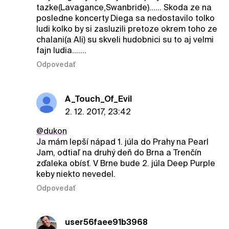
tazke(Lavagance,Swanbride)...... Skoda ze na
posledne koncerty Diega sa nedostavilo tolko
ludi kolko by si zasluzili pretoze okrem toho ze
chalani(a Ali) su skveli hudobnici su to aj velmi
fajn ludia.......
Odpovedať
A_Touch_Of_Evil
2. 12. 2017, 23:42
@dukon
Ja mám lepší nápad 1. júla do Prahy na Pearl
Jam, odtiaľ na druhý deň do Brna a Trenčín
zďaleka obísť. V Brne bude 2. júla Deep Purple
keby niekto nevedel.
Odpovedať
user56faee91b3968