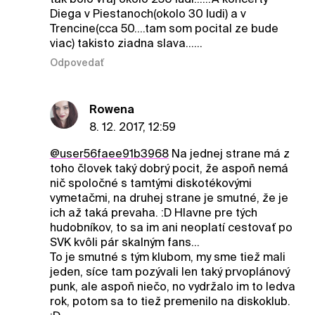
Diega v Piestanoch(okolo 30 ludi) a v
Trencine(cca 50....tam som pocital ze bude
viac) takisto ziadna slava......
Odpovedať
Rowena
8. 12. 2017, 12:59
@user56faee91b3968
Na jednej strane má z
toho človek taký dobrý pocit, že aspoň nemá
nič spoločné s tamtými diskotékovými
vymetačmi, na druhej strane je smutné, že je
ich až taká prevaha. :D Hlavne pre tých
hudobníkov, to sa im ani neoplatí cestovať po
SVK kvôli pár skalným fans...
To je smutné s tým klubom, my sme tiež mali
jeden, síce tam pozývali len taký prvoplánový
punk, ale aspoň niečo, no vydržalo im to ledva
rok, potom sa to tiež premenilo na diskoklub.