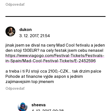
Odpovedať
dukon
3. 12. 2017, 21:54
jinak jsem se dival na ceny Mad Cool fetivalu a jeden
den stoji 130EUR? na cely festak jsem cebu nenasel
https://www.viagogo.com/Festival-Tickets/Festivals-
in-Spain/Mad-Cool-Festival-Tickets/E-2452596
a treba i ti PJ stoji cca 2100,-CZK... tak drzim palce
Pohode at financne vyjde aspon s jednim
zajimavejsim top jmenem
Odpovedať
sheeva