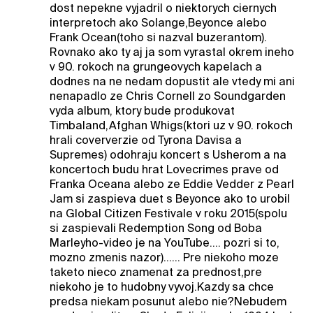
dost nepekne vyjadril o niektorych ciernych
interpretoch ako Solange,Beyonce alebo
Frank Ocean(toho si nazval buzerantom).
Rovnako ako ty aj ja som vyrastal okrem ineho
v 90. rokoch na grungeovych kapelach a
dodnes na ne nedam dopustit ale vtedy mi ani
nenapadlo ze Chris Cornell zo Soundgarden
vyda album, ktory bude produkovat
Timbaland,Afghan Whigs(ktori uz v 90. rokoch
hrali coververzie od Tyrona Davisa a
Supremes) odohraju koncert s Usherom a na
koncertoch budu hrat Lovecrimes prave od
Franka Oceana alebo ze Eddie Vedder z Pearl
Jam si zaspieva duet s Beyonce ako to urobil
na Global Citizen Festivale v roku 2015(spolu
si zaspievali Redemption Song od Boba
Marleyho-video je na YouTube.... pozri si to,
mozno zmenis nazor)...... Pre niekoho moze
taketo nieco znamenat za prednost,pre
niekoho je to hudobny vyvoj.Kazdy sa chce
predsa niekam posunut alebo nie?Nebudem