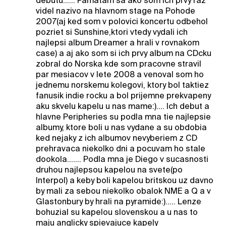
debutu...... Pamatam sa ako som ich prvy raz
videl nazivo na hlavnom stage na Pohode
2007(aj ked som v polovici koncertu odbehol
pozriet si Sunshine,ktori vtedy vydali ich
najlepsi album Dreamer a hrali v rovnakom
case) a aj ako som si ich prvy album na CDcku
zobral do Norska kde som pracovne stravil
par mesiacov v lete 2008 a venoval som ho
jednemu norskemu kolegovi, ktory bol taktiez
fanusik indie rocku a bol prijemne prekvapeny
aku skvelu kapelu u nas mame:).... Ich debut a
hlavne Peripheries su podla mna tie najlepsie
albumy, ktore boli u nas vydane a su obdobia
ked nejaky z ich albumov nevyberiem z CD
prehravaca niekolko dni a pocuvam ho stale
dookola....... Podla mna je Diego v sucasnosti
druhou najlepsou kapelou na svete(po
Interpol) a keby boli kapelou britskou uz davno
by mali za sebou niekolko obalok NME a Q a v
Glastonbury by hrali na pyramide:)..... Lenze
bohuzial su kapelou slovenskou a u nas to
maju anglicky spievajuce kapely