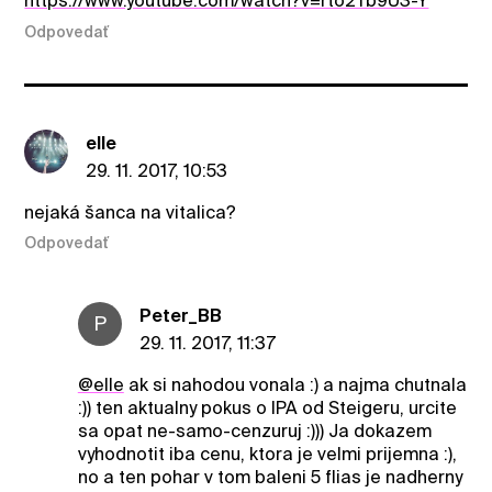
https://www.youtube.com/watch?v=rto2Tb9U3-Y
Odpovedať
elle
29. 11. 2017, 10:53
nejaká šanca na vitalica?
Odpovedať
Peter_BB
P
29. 11. 2017, 11:37
@elle
ak si nahodou vonala :) a najma chutnala
:)) ten aktualny pokus o IPA od Steigeru, urcite
sa opat ne-samo-cenzuruj :))) Ja dokazem
vyhodnotit iba cenu, ktora je velmi prijemna :),
no a ten pohar v tom baleni 5 flias je nadherny