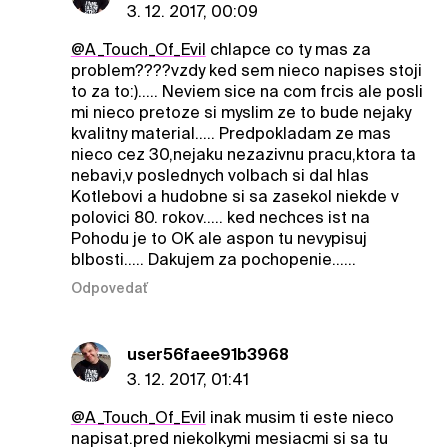
3. 12. 2017, 00:09
@A_Touch_Of_Evil
chlapce co ty mas za
problem????vzdy ked sem nieco napises stoji
to za to:)..... Neviem sice na com frcis ale posli
mi nieco pretoze si myslim ze to bude nejaky
kvalitny material..... Predpokladam ze mas
nieco cez 30,nejaku nezazivnu pracu,ktora ta
nebavi,v poslednych volbach si dal hlas
Kotlebovi a hudobne si sa zasekol niekde v
polovici 80. rokov..... ked nechces ist na
Pohodu je to OK ale aspon tu nevypisuj
blbosti..... Dakujem za pochopenie......
Odpovedať
user56faee91b3968
3. 12. 2017, 01:41
@A_Touch_Of_Evil
inak musim ti este nieco
napisat.pred niekolkymi mesiacmi si sa tu