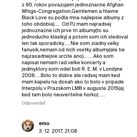
z 90. rokov povazujem jednoznacne Afghan
Whigs-Congregation,Gentlemen a hlavne
Black Love su podla mna najlepsie albumy z
toho obdobia)..... Od PJ mam najradsej
jednoznacne ich prve tri albumy(to su
jednoducho klasiky) a potom som ich sledoval
len tak sporadicky......Nie som ziadny velky
fanusik,nemam od nich vsetky albumy(ale tie
najzasadnejsie urcite ano)....... Ako som
napisal nemam rad velke koncerty a
jediny,ktory som videl boli R. E. M. v Londyne
2008.....Bolo to dobre ale radsej mam ked
mam kapelu na dosah ako to bolo v pripade
Interpolu v Prazskom LMB v auguste 2015(aj
ked tam bolo neuveritelne horko)......
Odpovedať
emo
3. 12. 2017, 21:08