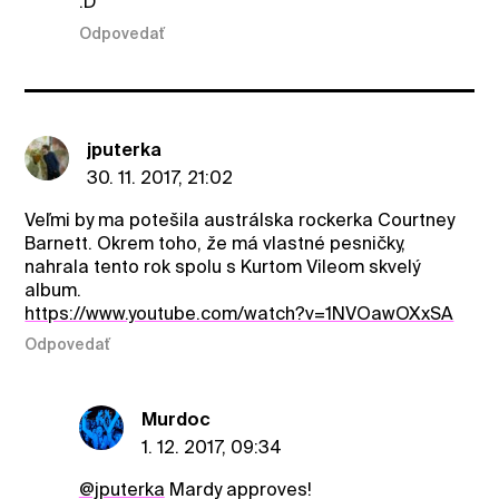
:D
Odpovedať
jputerka
30. 11. 2017, 21:02
Veľmi by ma potešila austrálska rockerka Courtney
Barnett. Okrem toho, že má vlastné pesničky,
nahrala tento rok spolu s Kurtom Vileom skvelý
album.
https://www.youtube.com/watch?v=1NVOawOXxSA
Odpovedať
Murdoc
1. 12. 2017, 09:34
@jputerka
Mardy approves!