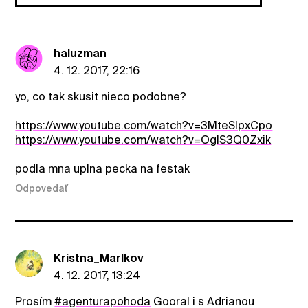
haluzman
4. 12. 2017, 22:16
yo, co tak skusit nieco podobne?
https://www.youtube.com/watch?v=3MteSlpxCpo
https://www.youtube.com/watch?v=OglS3Q0Zxik
podla mna uplna pecka na festak
Odpovedať
Kristna_Marlkov
4. 12. 2017, 13:24
Prosím
#agenturapohoda
Gooral i s Adrianou