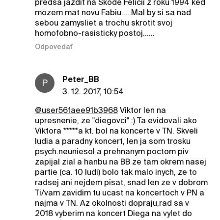
predsa jazdit na Skode Felicii z roku 1994 ked
mozem mat novu Fabiu.....Mal by si sa nad
sebou zamysliet a trochu skrotit svoj
homofobno-rasisticky postoj......
Odpovedať
Peter_BB
P
3. 12. 2017, 10:54
@user56faee91b3968
Viktor len na
upresnenie, ze "diegovci" :) Ta evidovali ako
Viktora *****a kt. bol na koncerte v TN. Skveli
ludia a paradny koncert, len ja som trosku
psych.neuniesol a prehnanym poctom piv
zapijal zial a hanbu na BB ze tam okrem nasej
partie (ca. 10 ludi) bolo tak malo inych, ze to
radsej ani nejdem pisat, snad len ze v dobrom
Ti/vam zavidim tu ucast na koncertoch v PN a
najma v TN. Az okolnosti dopraju,rad sa v
2018 vyberim na koncert Diega na vylet do