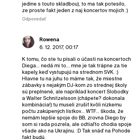
jedine s touto skladbou), to ma tak potesilo,
ze proste fakt jeden z naj koncertov mojich :)
Odpovedať
Rowena
6. 12. 2017, 00:17
K tomu, čo ste tu písali o účasti na koncertoch
Diega... nedá mi to... mne je tak trápne za tie
kapely, keď vystupujú na strednom SVK. :)
Hlavne tu na juhu to máme tak, že miestne
zábavky s nejakým DJ-kom zo strednej školy
sú preplnené, ale napríklad koncert Slobodky
a Walter Schnitzelsson (chápete? dokonala
kombinácia!) tu museli zrušiť kvôli nízkemu
počtu zakúpených lístkov... WTF... škoda, že
nemám lepšie spoje do BB, zrovna Diego by
som si rada pozrela, ale odtiaľto chodia spoje
všade ako na Ukrajinu. :D Tak snáď na Pohode
fakt budú.