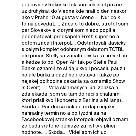
pracovne v Rakusku tak som ich isiel pozriet
uz druhykrat do Viedne kde hrali o den neskor
ako v Prahe 10.augusta v Arene..... Nur co k
tomu povedat..... Zacalo to dobre, stretol som
par Slovakov s ktorymi som nieco popil a
podebatoval, predkapela Froth super no a
potom zacali Interpol.... Odstartovali klasicky
s celym komplet odohranym debutom TOTBL
ale pocas Stelly sa zacalo blyskat a hrmiet no
a kedze to bol Open Air tak po Stelle Paul
Banks oznamil ze si daju kvoli pocasiu pauzu
no ale burka a dazd neprestavali takze po
nejakej polhodine cakania sa oznamilo Show
Is Over:)...... Vela sklamanych ludi zblizka aj
zdaleka(dal som sa tam do reci s chalanmi,
ktori prisli kvoli koncertu z Berlina a Milana).....
Skoda:)...Par dni sa cakalo ci daju nejaky
nahradny termin no a po tyzdni sa na
Facebookovej stranke Interpolu objavil oznam
ze budu vratene peniaze za listky v plnej
hodnote..... Skoda.... Videl som ich uz