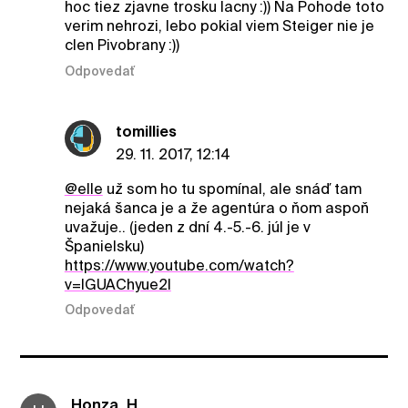
hoc tiez zjavne trosku lacny :)) Na Pohode toto
verim nehrozi, lebo pokial viem Steiger nie je
clen Pivobrany :))
Odpovedať
tomillies
29. 11. 2017, 12:14
@elle
už som ho tu spomínal, ale snáď tam
nejaká šanca je a že agentúra o ňom aspoň
uvažuje.. (jeden z dní 4.-5.-6. júl je v
Španielsku)
https://www.youtube.com/watch?
v=IGUAChyue2I
Odpovedať
Honza_H