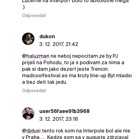
Lucerne na Interpol? bolo to absolutne mega
:)
Odpovedať
dukon
3. 12. 2017, 21:42
@haluzman
ne neboj nepocitam ze by PJ
prijeli na Pohodu, to ja s podivam za nima a
pak si dam jako dezert jeste Trencin.
madcoolfestival.es ma kruty line-up Byt mladsi
a bez deti tak jedu.
Odpovedať
user56faee91b3968
3. 12. 2017, 23:18
@djdusi
tento rok som na Interpole bol ale nie
v Prahe..... Kedze som sa v auguste zdrziaval