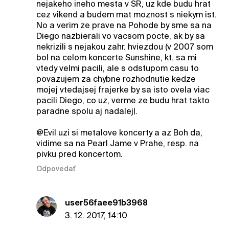
nejakeho ineho mesta v SR, uz kde budu hrat
cez vikend a budem mat moznost s niekym ist.
No a verim ze prave na Pohode by sme sa na
Diego nazbierali vo vacsom pocte, ak by sa
nekrizili s nejakou zahr. hviezdou (v 2007 som
bol na celom koncerte Sunshine, kt. sa mi
vtedy velmi pacili, ale s odstupom casu to
povazujem za chybne rozhodnutie kedze
mojej vtedajsej frajerke by sa isto ovela viac
pacili Diego, co uz, verme ze budu hrat takto
paradne spolu aj nadalej|.
@Evil uzi si metalove koncerty a az Boh da,
vidime sa na Pearl Jame v Prahe, resp. na
pivku pred koncertom.
Odpovedať
user56faee91b3968
3. 12. 2017, 14:10