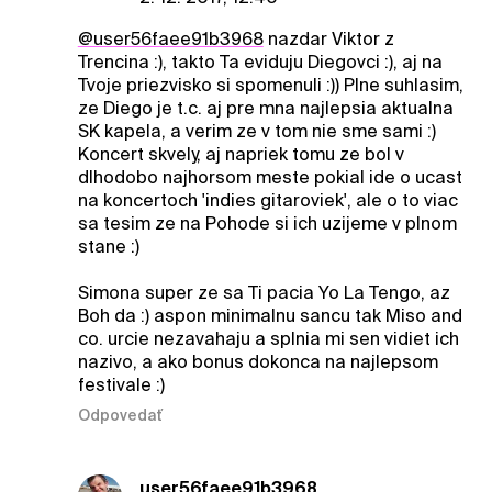
@user56faee91b3968
nazdar Viktor z
Trencina :), takto Ta eviduju Diegovci :), aj na
Tvoje priezvisko si spomenuli :)) Plne suhlasim,
ze Diego je t.c. aj pre mna najlepsia aktualna
SK kapela, a verim ze v tom nie sme sami :)
Koncert skvely, aj napriek tomu ze bol v
dlhodobo najhorsom meste pokial ide o ucast
na koncertoch 'indies gitaroviek', ale o to viac
sa tesim ze na Pohode si ich uzijeme v plnom
stane :)
Simona super ze sa Ti pacia Yo La Tengo, az
Boh da :) aspon minimalnu sancu tak Miso and
co. urcie nezavahaju a splnia mi sen vidiet ich
nazivo, a ako bonus dokonca na najlepsom
festivale :)
Odpovedať
user56faee91b3968