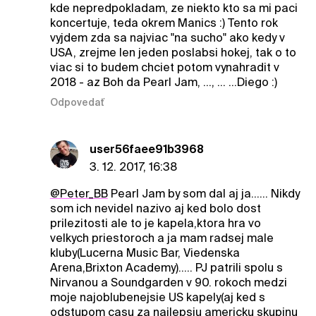
kde nepredpokladam, ze niekto kto sa mi paci
koncertuje, teda okrem Manics :) Tento rok
vyjdem zda sa najviac "na sucho" ako kedy v
USA, zrejme len jeden poslabsi hokej, tak o to
viac si to budem chciet potom vynahradit v
2018 - az Boh da Pearl Jam, ..., ... ...Diego :)
Odpovedať
user56faee91b3968
3. 12. 2017, 16:38
@Peter_BB
Pearl Jam by som dal aj ja...... Nikdy
som ich nevidel nazivo aj ked bolo dost
prilezitosti ale to je kapela,ktora hra vo
velkych priestoroch a ja mam radsej male
kluby(Lucerna Music Bar, Viedenska
Arena,Brixton Academy)..... PJ patrili spolu s
Nirvanou a Soundgarden v 90. rokoch medzi
moje najoblubenejsie US kapely(aj ked s
odstupom casu za najlepsiu americku skupinu