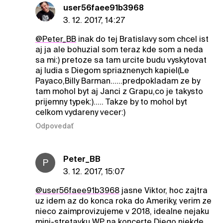
user56faee91b3968
3. 12. 2017, 14:27
@Peter_BB
inak do tej Bratislavy som chcel ist
aj ja ale bohuzial som teraz kde som a neda
sa mi:) pretoze sa tam urcite budu vyskytovat
aj ludia s Diegom spriaznenych kapiel(Le
Payaco,Billy Barman......predpokladam ze by
tam mohol byt aj Janci z Grapu,co je takysto
prijemny typek:)..... Takze by to mohol byt
celkom vydareny vecer:)
Odpovedať
Peter_BB
P
3. 12. 2017, 15:07
@user56faee91b3968
jasne Viktor, hoc zajtra
uz idem az do konca roka do Ameriky, verim ze
nieco zaimprovizujeme v 2018, idealne nejaku
mini-stretavku WP na koncerte Diego niekde