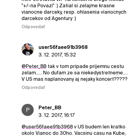
"+/-na Povazi" :) Zatial si zelajme krasne
vianocne darceky, resp. ohlasenia vianocnych
darcekov od Agentury :)
Odpovedať
user56faee91b3968
3. 12. 2017, 15:32
@Peter_BB
tak v tom pripade prijemnu cestu
zelam..... No dufam ze sa niekedystretneme....
V US mas naplanovany aj nejaky koncert?????
Odpovedať
Peter_BB
P
3. 12. 2017, 16:17
@user56faee91b3968
v US budem len kratko
okolo Vianoc do 30ho. Vacsinu casu na Kube,