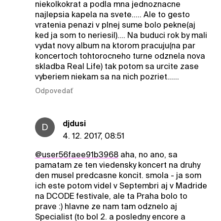
niekolkokrat a podla mna jednoznacne
najlepsia kapela na svete..... Ale to gesto
vratenia penazi v plnej sume bolo pekne(aj
ked ja som to neriesil).... Na buduci rok by mali
vydat novy album na ktorom pracuju(na par
koncertoch tohtorocneho turne odznela nova
skladba Real Life) tak potom sa urcite zase
vyberiem niekam sa na nich pozriet......
Odpovedať
djdusi
D
4. 12. 2017, 08:51
@user56faee91b3968
aha, no ano, sa
pamatam ze ten viedensky koncert na druhy
den musel predcasne koncit. smola - ja som
ich este potom videl v Septembri aj v Madride
na DCODE festivale, ale ta Praha bolo to
prave :) hlavne ze nam tam odznelo aj
Specialist (to bol 2. a posledny encore a