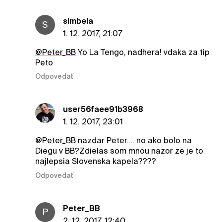
simbela
S
1. 12. 2017, 21:07
@Peter_BB
Yo La Tengo, nadhera! vdaka za tip
Peto
Odpovedať
user56faee91b3968
1. 12. 2017, 23:01
@Peter_BB
nazdar Peter.... no ako bolo na
Diegu v BB?Zdielas som mnou nazor ze je to
najlepsia Slovenska kapela????
Odpovedať
Peter_BB
P
2. 12. 2017, 12:40