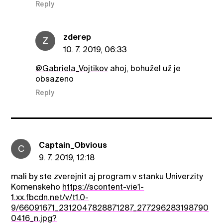
Reply
zderep
Z
10. 7. 2019, 06:33
@Gabriela_Vojtikov
ahoj, bohužel už je
obsazeno
Reply
Captain_Obvious
C
9. 7. 2019, 12:18
mali by ste zverejnit aj program v stanku Univerzity
Komenskeho
https://scontent-vie1-
1.xx.fbcdn.net/v/t1.0-
9/66091671_2312047828871287_277296283198790
0416_n.jpg?