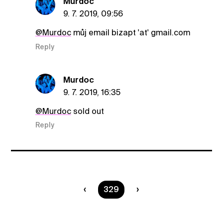
Murdoc
9. 7. 2019, 09:56
@Murdoc
můj email bizapt 'at' gmail.com
Reply
Murdoc
9. 7. 2019, 16:35
@Murdoc
sold out
Reply
You are on page
329