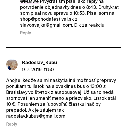
@Matwe
Prvykrat sm pisal ako reply na
potvrdenie objednavky dnes o 8:43. Druhykrat
som pisal novu spravu o 10:53. Pisal som na
shop@pohodafestival.sk z
slavosvajka@gmail.com. Dik za reakciu
Reply
Radoslav_Kubu
9. 7. 2019, 11:50
Ahojte, keďže sa mi naskytla iná možnosť prepravy
ponúkam tu lístok na slovaklines bus o 13:00 z
Bratislavy vo štvrtok z autobusovej. Už sa to nedá
stornovať len zmeniť meno a priezvisko. Lístok stál
10 €. Posuniem za ľubovoľnú čiastku inač by
prepadol. Ak je záujem tak
radoslav.kubus@gmail.com
Reply