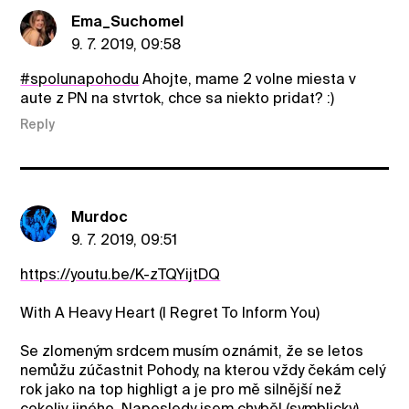
Ema_Suchomel
9. 7. 2019, 09:58
#spolunapohodu
Ahojte, mame 2 volne miesta v
aute z PN na stvrtok, chce sa niekto pridat? :)
Reply
Murdoc
9. 7. 2019, 09:51
https://youtu.be/K-zTQYijtDQ
With A Heavy Heart (I Regret To Inform You)
Se zlomeným srdcem musím oznámit, že se letos
nemůžu zúčastnit Pohody, na kterou vždy čekám celý
rok jako na top highligt a je pro mě silnější než
cokoliv jiného. Naposledy jsem chyběl (symblicky)