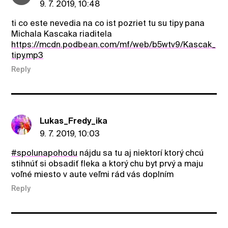
9. 7. 2019, 10:48
ti co este nevedia na co ist pozriet tu su tipy pana
Michala Kascaka riaditela
https://mcdn.podbean.com/mf/web/b5wtv9/Kascak_
tipy.mp3
Reply
Lukas_Fredy_ika
9. 7. 2019, 10:03
#spolunapohodu
nájdu sa tu aj niektorí ktorý chcú
stihnúť si obsadiť fleka a ktorý chu byt prvý a maju
voľné miesto v aute veľmi rád vás doplním
Reply