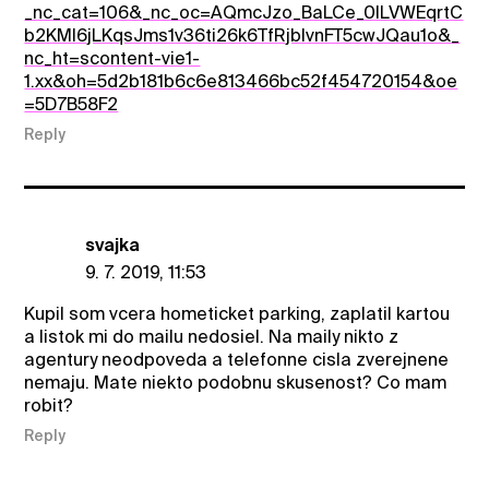
_nc_cat=106&_nc_oc=AQmcJzo_BaLCe_0ILVWEqrtC
b2KMl6jLKqsJms1v36ti26k6TfRjbIvnFT5cwJQau1o&_
nc_ht=scontent-vie1-
1.xx&oh=5d2b181b6c6e813466bc52f454720154&oe
=5D7B58F2
Reply
svajka
9. 7. 2019, 11:53
Kupil som vcera hometicket parking, zaplatil kartou
a listok mi do mailu nedosiel. Na maily nikto z
agentury neodpoveda a telefonne cisla zverejnene
nemaju. Mate niekto podobnu skusenost? Co mam
robit?
Reply