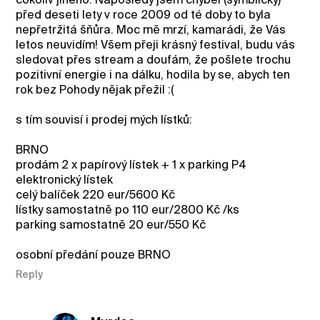
před deseti lety v roce 2009 od té doby to byla
nepřetržitá šňůra. Moc mě mrzí, kamarádi, že Vás
letos neuvidím! Všem přeji krásný festival, budu vás
sledovat přes stream a doufám, že pošlete trochu
pozitivní energie i na dálku, hodila by se, abych ten
rok bez Pohody nějak přežil :(
s tím souvisí i prodej mých lístků:
BRNO
prodám 2 x papírový lístek + 1 x parking P4
elektronický lístek
celý balíček 220 eur/5600 Kč
lístky samostatně po 110 eur/2800 Kč /ks
parking samostatně 20 eur/550 Kč
osobní předání pouze BRNO
Reply