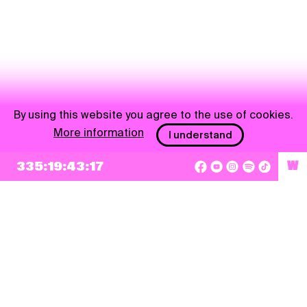
By using this website you agree to the use of cookies.
More information
I understand
NEWSLETTER
335:19:43:17
W
Sign up
By checking this box, I agree that my e-mail address will be added to Pohoda
Newsletter and used for marketing purposes.