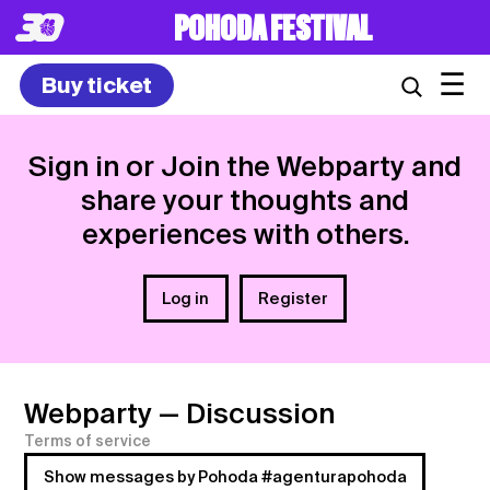
POHODA FESTIVAL
☰
Buy ticket
Sign in or Join the Webparty and
share your thoughts and
experiences with others.
Log in
Register
Webparty
— Discussion
Terms of service
Show messages by Pohoda #agenturapohoda