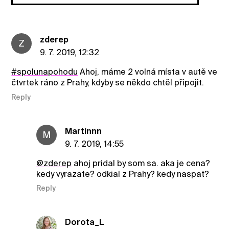
zderep
Z
9. 7. 2019, 12:32
#spolunapohodu
Ahoj, máme 2 volná místa v autě ve
čtvrtek ráno z Prahy, kdyby se někdo chtěl připojit.
Reply
Martinnn
M
9. 7. 2019, 14:55
@zderep
ahoj pridal by som sa. aka je cena?
kedy vyrazate? odkial z Prahy? kedy naspat?
Reply
Dorota_L