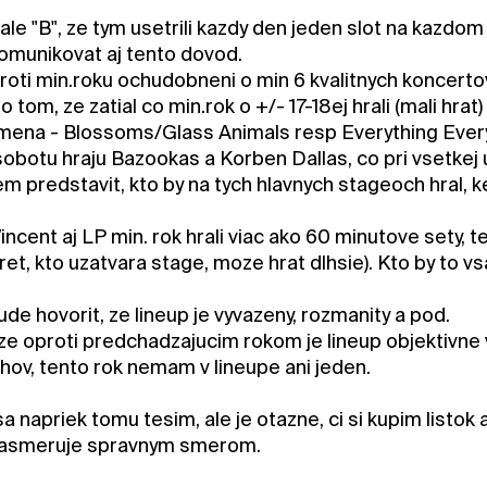
le "B", ze tym usetrili kazdy den jeden slot na kazdom z
munikovat aj tento dovod.
oti min.roku ochudobneni o min 6 kvalitnych koncerto
 tom, ze zatial co min.rok o +/- 17-18ej hrali (mali h
mena - Blossoms/Glass Animals resp Everything Everyt
sobotu hraju Bazookas a Korben Dallas, co pri vsetkej u
em predstavit, kto by na tych hlavnych stageoch hral, 
incent aj LP min. rok hrali viac ako 60 minutove sety, t
ret, kto uzatvara stage, moze hrat dlhsie). Kto by to vsa
e hovorit, ze lineup je vyvazeny, rozmanity a pod.
 ze oproti predchadzajucim rokom je lineup objektivne
shov, tento rok nemam v lineupe ani jeden.
sa napriek tomu tesim, ale je otazne, ci si kupim listok
enasmeruje spravnym smerom.