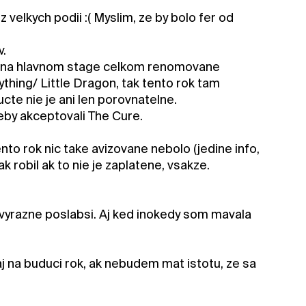
 velkych podii :( Myslim, ze by bolo fer od
v.
rat) na hlavnom stage celkom renomovane
hing/ Little Dragon, tak tento rok tam
cte nie je ani len porovnatelne.
keby akceptovali The Cure.
ento rok nic take avizovane nebolo (jedine info,
k robil ak to nie je zaplatene, vsakze.
 vyrazne poslabsi. Aj ked inokedy som mavala
 aj na buduci rok, ak nebudem mat istotu, ze sa