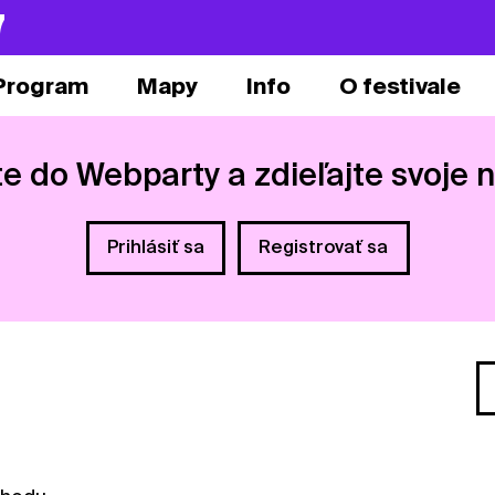
7
Program
Mapy
Info
O festivale
te do Webparty a zdieľajte svoje 
Prihlásiť sa
Registrovať sa