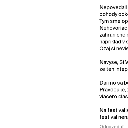
Nepovedali a
pohody odko
Tym sme opr
Nehovoriac o
zahranicne 
napriklad v 
Ozaj si nevi
Navyse, St.V
ze ten intep
Darmo sa bud
Pravdou je,
viacero cla
Na festival 
festival n
Odpovedať