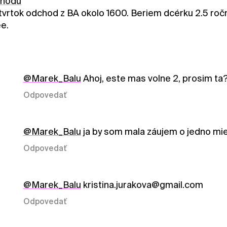
ohodu
štvrtok odchod z BA okolo 1600. Beriem dcérku 2.5 roč
ee.
@Marek_Balu
Ahoj, este mas volne 2, prosim ta
Odpovedať
@Marek_Balu
ja by som mala záujem o jedno mies
Odpovedať
@Marek_Balu
kristina.jurakova@gmail.com
Odpovedať