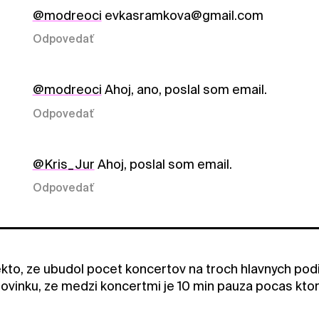
@modreoci
evkasramkova@gmail.com
Odpovedať
@modreoci
Ahoj, ano, poslal som email.
Odpovedať
@Kris_Jur
Ahoj, poslal som email.
Odpovedať
iekto, ze ubudol pocet koncertov na troch hlavnych pod
novinku, ze medzi koncertmi je 10 min pauza pocas kto