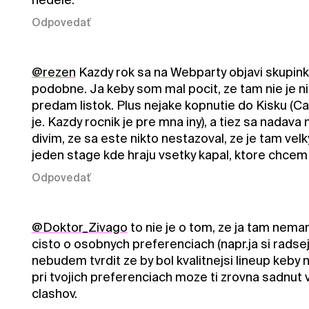
Odpovedať
@rezen
Kazdy rok sa na Webparty objavi skupinka 
podobne. Ja keby som mal pocit, ze tam nie je 
predam listok. Plus nejake kopnutie do Kisku (Cap
je. Kazdy rocnik je pre mna iny), a tiez sa nadava 
divim, ze sa este nikto nestazoval, ze je tam velk
jeden stage kde hraju vsetky kapal, ktore chcem j
Odpovedať
@Doktor_Zivago
to nie je o tom, ze ja tam nemam
cisto o osobnych preferenciach (napr.ja si rads
nebudem tvrdit ze by bol kvalitnejsi lineup keby 
pri tvojich preferenciach moze ti zrovna sadnut
clashov.