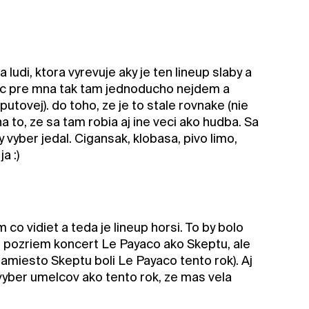
ludi, ktora vyrevuje aky je ten lineup slaby a
nic pre mna tak tam jednoducho nejdem a
utovej). do toho, ze je to stale rovnake (nie
na to, ze sa tam robia aj ine veci ako hudba. Sa
y vyber jedal. Cigansak, klobasa, pivo limo,
a :)
 co vidiet a teda je lineup horsi. To by bolo
ej pozriem koncert Le Payaco ako Skeptu, ale
namiesto Skeptu boli Le Payaco tento rok). Aj
 vyber umelcov ako tento rok, ze mas vela