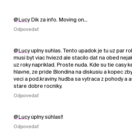
@Lucy
Dik za info. Moving on...
Odpovedať
@Lucy
uplny suhlas. Tento upadok je tu uz par ro
musi byt viac hviezd ale stacilo dat na obed neja
uz roky napriklad. Proste nuda. Kde su tie casy ke
hlavne, ze pride Blondina na diskusiu a kopec zb
veci a pod.kraviny. hudba sa vytraca z pohody a a
stare dobre rocniky.
Odpovedať
@Lucy
úplny súhlas!!
Odpovedať