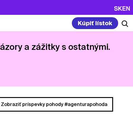
SK
EN
Kúpiť lístok
názory a zážitky s ostatnými.
Zobraziť príspevky pohody #agenturapohoda