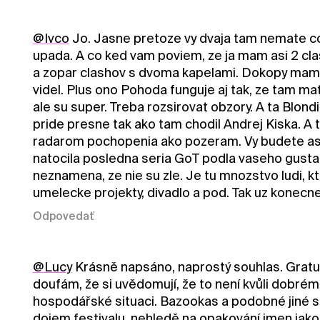
@Ivco
Jo. Jasne pretoze vy dvaja tam nemate co 
upada. A co ked vam poviem, ze ja mam asi 2 cla
a zopar clashov s dvoma kapelami. Dokopy mam
videl. Plus ono Pohoda funguje aj tak, ze tam ma
ale su super. Treba rozsirovat obzory. A ta Blon
pride presne tak ako tam chodil Andrej Kiska. A t
radarom pochopenia ako pozeram. Vy budete asi z
natocila posledna seria GoT podla vaseho gusta.
neznamena, ze nie su zle. Je tu mnozstvo ludi, kto
umelecke projekty, divadlo a pod. Tak uz konecn
Odpovedať
@Lucy
Krásně napsáno, naprostý souhlas. Gratulu
doufám, že si uvědomují, že to není kvůli dobrém
hospodářské situaci. Bazookas a podobné jiné sr
dojem festivalu, nehledě na opakování jmen jako