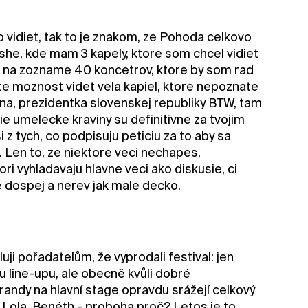
vidiet, tak to je znakom, ze Pohoda celkovo
she, kde mam 3 kapely, ktore som chcel vidiet
 na zozname 40 koncetrov, ktore by som rad
te moznost videt vela kapiel, ktore nepoznate
dina, prezidentka slovenskej republiky BTW, tam
ie umelecke kraviny su definitivne za tvojim
 tych, co podpisuju peticiu za to aby sa
 Len to, ze niektore veci nechapes,
ri vyhladavaju hlavne veci ako diskusie, ci
e dospej a nerev jak male decko.
ji pořadatelům, že vyprodali festival: jen
u line-upu, ale obecně kvůli dobré
andy na hlavní stage opravdu srážejí celkový
 Lola, Benéth - proboha proč? Letos je to