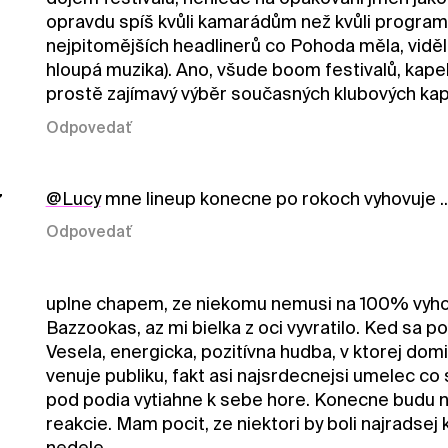
opravdu spíš kvůli kamarádům než kvůli programu
nejpitomějších headlinerů co Pohoda měla, viděl j
hloupá muzika). Ano, všude boom festivalů, kape
prostě zajímavý výběr současných klubových kape
Odpovedať
@Lucy
mne lineup konecne po rokoch vyhovuje 
7
Odpovedať
uplne chapem, ze niekomu nemusi na 100% vyhovo
Bazzookas, az mi bielka z oci vyvratilo. Ked sa po
Vesela, energicka, pozitívna hudba, v ktorej do
venuje publiku, fakt asi najsrdecnejsi umelec co
pod podia vytiahne k sebe hore. Konecne budu 
reakcie. Mam pocit, ze niektori by boli najradsej 
nedele.