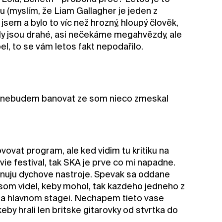
 (myslím, že Liam Gallagher je jeden z
sem a bylo to víc než hrozný, hloupý člověk,
ly jsou drahé, asi nečekáme megahvězdy, ale
l, to se vám letos fakt nepodařilo.
..nebudem banovat ze som nieco zmeskal
vat program, ale ked vidim tu kritiku na
vie festival, tak SKA je prve co mi napadne.
minuju dychove nastroje. Spevak sa oddane
 som videl, keby mohol, tak kazdeho jedneho z
na hlavnom stagei. Nechapem tieto vase
keby hrali len britske gitarovky od stvrtka do