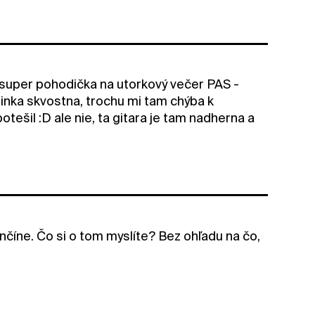
 super pohodička na utorkový večer PAS -
linka skvostna, trochu mi tam chýba k
otešil :D ale nie, ta gitara je tam nadherna a
nčíne. Čo si o tom myslíte? Bez ohľadu na čo,