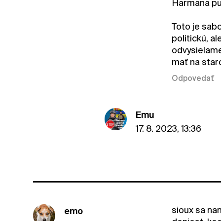
Harmana pus
Toto je sab
politickú, 
odvysielame
mať na staro
Odpovedať
Emu
17. 8. 2023, 13:36
sioux sa nam
emo