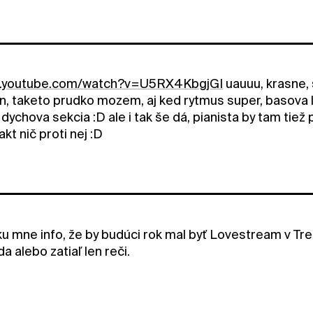
w.youtube.com/watch?v=U5RX4KbgjGI
uauuu, krasne,
on, taketo prudko mozem, aj ked rytmus super, basova 
dychova sekcia :D ale i tak še dá, pianista by tam tiež p
kt nič proti nej :D
ku mne info, že by budúci rok mal byť Lovestream v Tre
da alebo zatiaľ len reči.