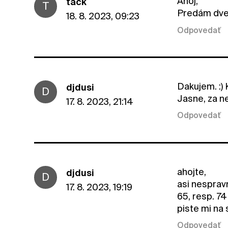
Ahoj,
tack
T
Predám dve 
18. 8. 2023, 09:23
Odpovedať
Dakujem. :)
djdusi
D
Jasne, za ne
17. 8. 2023, 21:14
Odpovedať
ahojte,
djdusi
D
asi nesprav
17. 8. 2023, 19:19
65, resp. 74
piste mi na
Odpovedať