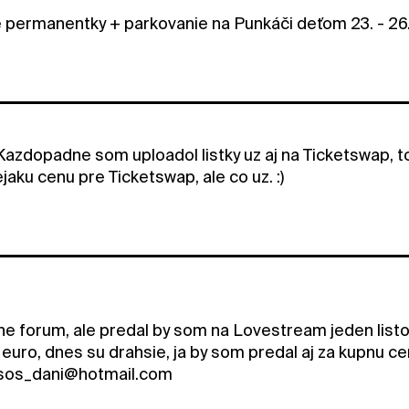
permanentky + parkovanie na Punkáči deťom 23. - 26
 Kazdopadne som uploadol listky uz aj na Ticketswap, t
jaku cenu pre Ticketswap, ale co uz. :)
ne forum, ale predal by som na Lovestream jeden listok
 euro, dnes su drahsie, ja by som predal aj za kupnu ce
 sos_dani@hotmail.com