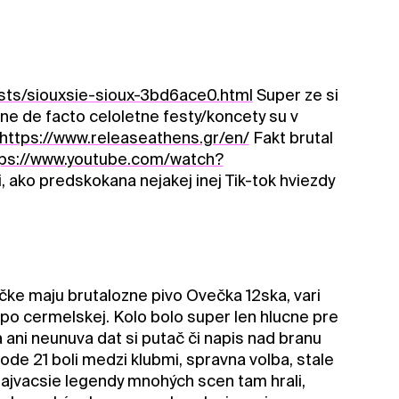
lists/siouxsie-sioux-3bd6ace0.html
Super ze si
zne de facto celoletne festy/koncety su v
https://www.releaseathens.gr/en/
Fakt brutal
tps://www.youtube.com/watch?
, ako predskokana nejakej inej Tik-tok hviezdy
čke maju brutalozne pivo Ovečka 12ska, vari
o po cermelskej. Kolo bolo super len hlucne pre
a ani neunuva dat si putač či napis nad branu
ode 21 boli medzi klubmi, spravna volba, stale
najvacsie legendy mnohých scen tam hrali,