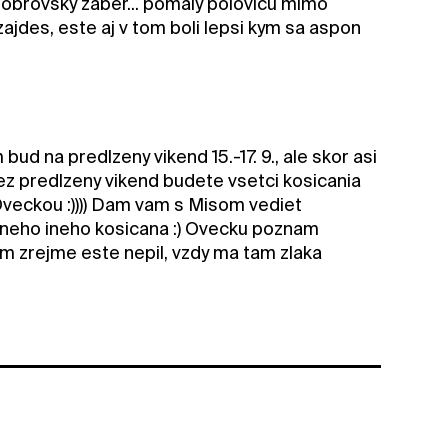
 obrovský zaber... pomaly polovicu mimo
zajdes, este aj v tom boli lepsi kym sa aspon
bud na predlzeny vikend 15.-17. 9., ale skor asi
ez predlzeny vikend budete vsetci kosicania
veckou :)))) Dam vam s Misom vediet
neho ineho kosicana :) Ovecku poznam
 zrejme este nepil, vzdy ma tam zlaka