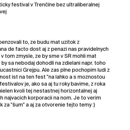
ky festival v Trenčíne bez ultraliberalnej
vej
nzovali to, ze budu mat uzitok z
ana de facto dost aj z penazi nas pravidelnych
n v tom zmysle, ze by sme v SR mohli mat
z by sa nebodaj dohodli na zdielani napr. toho
ucastnici Grejpu. Ale zas plne pochopim ludi z
znost ist na ten fest "na lahko a s moznostou
festivalov je, ako sa aj tu roky bavime, z roka
ielen kvoli tej nestastnej horizontalnej aj
ch najvacich korporacii na nom. Je to verim
za "šum" a aj za otvorenie tejto temy :)