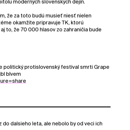
pitolu moderných slovenských dejín.
ím, že za toto budú musieť niesť nielen
 téme okamžite pripravuje TK, ktorú
aj to, že 70 000 hlasov zo zahraničia bude
politický protislovenský festival smrti Grape
jbl blvem
ture=share
 do dalsieho leta, ale nebolo by od veci ich