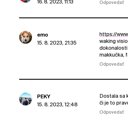
16. 8. 2023, 11:13
Odpovedať
https://ww
emo
waking visi
15. 8. 2023, 21:35
dokonalosti 
makkučka, fa
Odpovedať
Dostala sa 
PEKY
či je to prav
15. 8. 2023, 12:48
Odpovedať