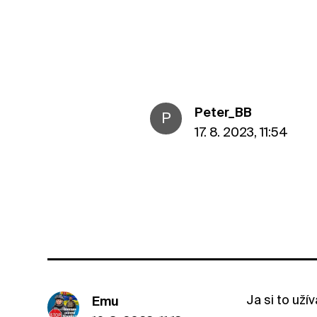
Peter_BB
P
17. 8. 2023, 11:54
Ja si to uží
Emu