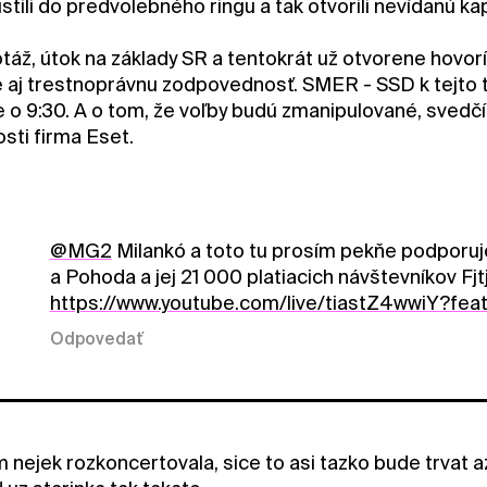
tili do predvolebného ringu a tak otvorili nevídanú ka
otáž, útok na základy SR a tentokrát už otvorene hovor
ale aj trestnoprávnu zodpovednosť. SMER - SSD k tejto
 o 9:30. A o tom, že voľby budú zmanipulované, svedčí 
sti firma Eset.
@MG2
Milankó a toto tu prosím pekňe podporuje 
a Pohoda a jej 21 000 platiacich návštevníkov Fjt
https://www.youtube.com/live/tiastZ4wwiY?fea
Odpovedať
 nejek rozkoncertovala, sice to asi tazko bude trvat az