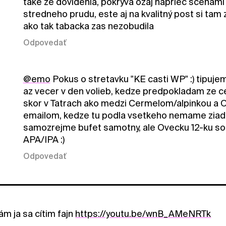
take ze dovidenia, pokrýva ozaj napriec scenami
stredneho prudu, este aj na kvalitný post si tam 
ako tak tabacka zas nezobudila
Odpovedať
@emo
Pokus o stretavku "KE casti WP" :) tipujem 
az vecer v den volieb, kedze predpokladam ze c
skor v Tatrach ako medzi Cermelom/alpinkou a O
emailom, kedze tu podla vsetkeho nemame ziad
samozrejme bufet samotny, ale Ovecku 12-ku som
APA/IPA :)
Odpovedať
vám ja sa cítim fajn
https://youtu.be/wnB_AMeNRTk