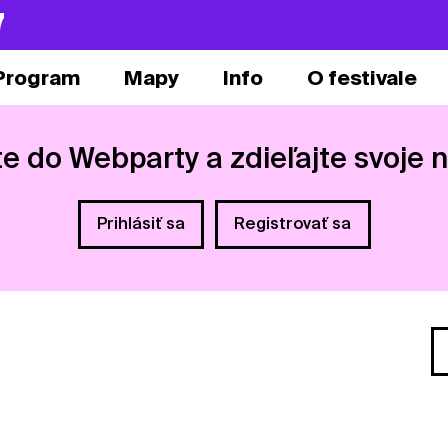
7
Program
Mapy
Info
O festivale
te do Webparty a zdieľajte svoje 
Prihlásiť sa
Registrovať sa