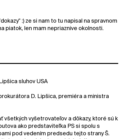
dokazy" :) ze si nam to tu napisal na spravnom
 na piatok, len mam nepriaznive okolnosti.
ipšica sluhov USA
rokurátora D. Lipšica, premiéra a ministra
ať všetkých vyšetrovateľov a dôkazy, ktoré sú k
aputova ako predstaviteľka PS si spolu s
oľbami pod vedením predsedu tejto strany Š.