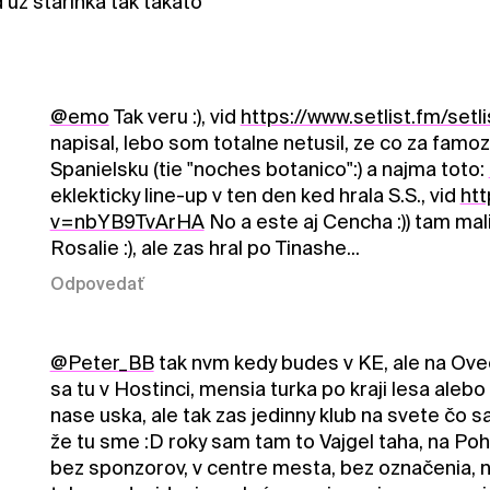
 uz starinka tak takato
@emo
Tak veru :), vid
https://www.setlist.fm/set
napisal, lebo som totalne netusil, ze co za famo
Spanielsku (tie "noches botanico":) a najma toto:
eklekticky line-up v ten den ked hrala S.S., vid
ht
v=nbYB9TvArHA
No a este aj Cencha :)) tam mali
Rosalie :), ale zas hral po Tinashe...
Odpovedať
@Peter_BB
tak nvm kedy budes v KE, ale na Ove
sa tu v Hostinci, mensia turka po kraji lesa aleb
nase uska, ale tak zas jedinny klub na svete čo s
že tu sme :D roky sam tam to Vajgel taha, na Poh
bez sponzorov, v centre mesta, bez označenia, 