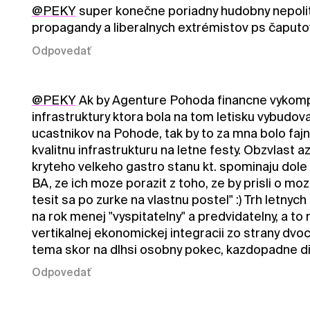
@PEKY
super konečne poriadny hudobny nepolitic
propagandy a liberalnych extrémistov ps čaputo
Odpovedať
@PEKY
Ak by Agenture Pohoda financne vykompe
infrastruktury ktora bola na tom letisku vybudov
ucastnikov na Pohode, tak by to za mna bolo faj
kvalitnu infrastrukturu na letne festy. Obzvlast a
kryteho velkeho gastro stanu kt. spominaju dole 
BA, ze ich moze porazit z toho, ze by prisli o mo
tesit sa po zurke na vlastnu postel" :) Trh letnych 
na rok menej "vyspitatelny" a predvidatelny, a to n
vertikalnej ekonomickej integracii zo strany dvo
tema skor na dlhsi osobny pokec, kazdopadne dik 
Odpovedať