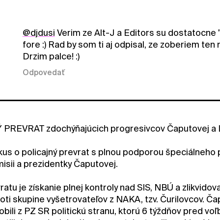
@djdusi
Verim ze Alt-J a Editors su dostatocne "
fore :) Rad by som ti aj odpisal, ze zoberiem ten
Drzim palce! :)
Odpovedať
PREVRAT zdochýňajúcich progresivcov Čaputovej a L
kus o policajný prevrat s plnou podporou špeciálneho p
isii a prezidentky Čaputovej.
atu je získanie plnej kontroly nad SIS, NBÚ a zlikvidov
roti skupine vyšetrovateľov z NAKA, tzv. Čurilovcov. Č
obili z PZ SR politickú stranu, ktorú 6 týždňov pred v