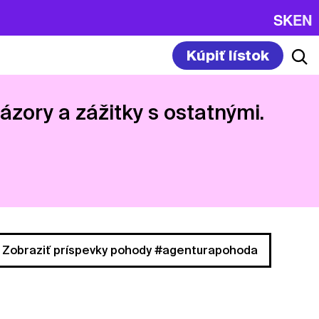
SK
EN
Kúpiť lístok
názory a zážitky s ostatnými.
Zobraziť príspevky pohody #agenturapohoda