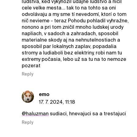
ľudstva, ked vykynožil udajne ludstvo a ničil
cele velke mesta... tak to na tohto sa oni
odvolávaju a my sme tí nevedomí, ktorí o tom
nič nevieme - teraz Pohodu pohladil vyhražne,
nonono a pri tom zničil mnoho ludskej urody
napliach, v sadoch a zahradach, sposobil
materialne skody aj na nehnutelnostiach a
sposobil par lokalnych zaplav, popadalia
stromy a ludiaboli bez elektriny, robi nam tu
extremy počasia, lebo už sa tu na to nemoze
pozerat
Reply
emo
17. 7. 2024, 11:18
@haluzman
sudiaci, hnevajuci sa a trestajuci
Reply