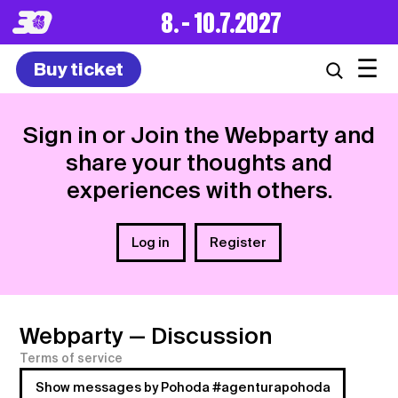
8. – 10.7.2027
☰
Buy ticket
Sign in or Join the Webparty and
share your thoughts and
experiences with others.
Log in
Register
Webparty
— Discussion
Terms of service
Show messages by Pohoda #agenturapohoda