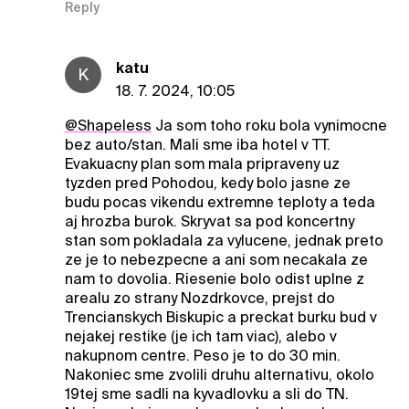
Reply
katu
K
18. 7. 2024, 10:05
@ShapeIess
Ja som toho roku bola vynimocne
bez auto/stan. Mali sme iba hotel v TT.
Evakuacny plan som mala pripraveny uz
tyzden pred Pohodou, kedy bolo jasne ze
budu pocas vikendu extremne teploty a teda
aj hrozba burok. Skryvat sa pod koncertny
stan som pokladala za vylucene, jednak preto
ze je to nebezpecne a ani som necakala ze
nam to dovolia. Riesenie bolo odist uplne z
arealu zo strany Nozdrkovce, prejst do
Trencianskych Biskupic a preckat burku bud v
nejakej restike (je ich tam viac), alebo v
nakupnom centre. Peso je to do 30 min.
Nakoniec sme zvolili druhu alternativu, okolo
19tej sme sadli na kyvadlovku a sli do TN.