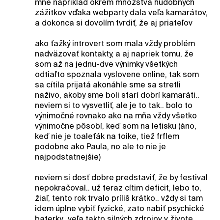
mne napríklad okrem množstva hudobných
zážitkov vďaka webparty dala veľa kamarátov,
a dokonca si dovolím tvrdiť, že aj priateľov
ako ťažký introvert som mala vždy problém
nadväzovať kontakty, a aj napriek tomu, že
som až na jednu-dve výnimky všetkých
odtiaľto spoznala vyslovene online, tak som
sa cítila prijatá akonáhle sme sa stretli
naživo, akoby sme boli starí dobrí kamaráti..
neviem si to vysvetliť, ale je to tak.. bolo to
výnimočné rovnako ako na mňa vždy všetko
výnimočne pôsobí, keď som na letisku (áno,
keď nie je toaleťák na toike, tiež frflem
podobne ako Paula, no ale to nie je
najpodstatnejšie)
neviem si dosť dobre predstaviť, že by festival
nepokračoval.. už teraz cítim deficit, lebo to,
žiaľ, tento rok trvalo príliš krátko.. vždy si tam
idem úplne vybiť fyzické, zato nabiť psychické
baterky.. veľa takto silných zdrojov v živote