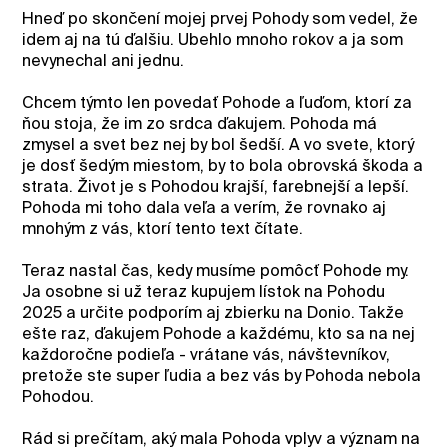
Hneď po skončení mojej prvej Pohody som vedel, že
idem aj na tú ďalšiu. Ubehlo mnoho rokov a ja som
nevynechal ani jednu.
Chcem týmto len povedať Pohode a ľuďom, ktorí za
ňou stoja, že im zo srdca ďakujem. Pohoda má
zmysel a svet bez nej by bol šedší. A vo svete, ktorý
je dosť šedým miestom, by to bola obrovská škoda a
strata. Život je s Pohodou krajší, farebnejší a lepší.
Pohoda mi toho dala veľa a verím, že rovnako aj
mnohým z vás, ktorí tento text čítate.
Teraz nastal čas, kedy musíme pomôcť Pohode my.
Ja osobne si už teraz kupujem lístok na Pohodu
2025 a určite podporím aj zbierku na Donio. Takže
ešte raz, ďakujem Pohode a každému, kto sa na nej
každoročne podieľa - vrátane vás, návštevníkov,
pretože ste super ľudia a bez vás by Pohoda nebola
Pohodou.
Rád si prečítam, aký mala Pohoda vplyv a význam na