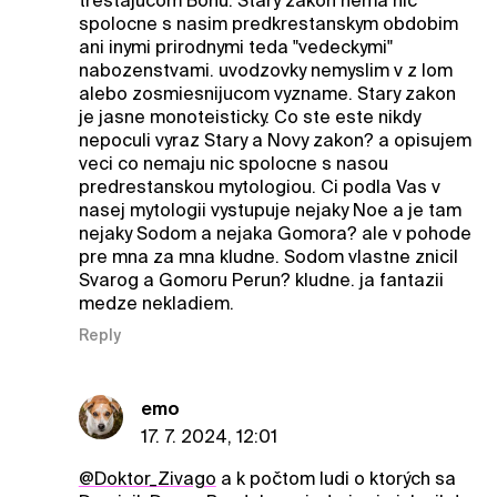
trestajucom Bohu. Stary zakon nema nic
spolocne s nasim predkrestanskym obdobim
ani inymi prirodnymi teda "vedeckymi"
nabozenstvami. uvodzovky nemyslim v z lom
alebo zosmiesnijucom vyzname. Stary zakon
je jasne monoteisticky. Co ste este nikdy
nepoculi vyraz Stary a Novy zakon? a opisujem
veci co nemaju nic spolocne s nasou
predrestanskou mytologiou. Ci podla Vas v
nasej mytologii vystupuje nejaky Noe a je tam
nejaky Sodom a nejaka Gomora? ale v pohode
pre mna za mna kludne. Sodom vlastne znicil
Svarog a Gomoru Perun? kludne. ja fantazii
medze nekladiem.
Reply
emo
17. 7. 2024, 12:01
@Doktor_Zivago
a k počtom ludi o ktorých sa