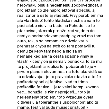
enjaku spoluzodpovednost, vsetci v procese
nerovnaku plnu a nedelitelnu zodpovednosť, aj
projektant čo zle naprojektoval strechu, aj
realizator a ešte aj vlastnik. Prvy poroblem ma
ale vlastnik. Z tohto hladiska nech sa nam to
paci alebo nie vina bude na Pohode. Je to
ptakovina jak mrak preože ked vojdem do
cesty a nedodrziavam predpisy, zrazi ma tam
auto, tak ja sa nemam co odvolalvat a
prenasat chybu na tych co tam postavili tu
cestu ze keby tam nebola nic sa mi
nestane,ked ale ta cesta spadne vinný je
vlastnik cesty on ju nema v poriadku, to že mu
to projektanti a realizator pobabrali to je v
prvom plane irelevantne... na toto ako vidiš sa
tu odvolavaju... je to pravnicka otazka a to že
poškodený bol aj festival, ved ta frima
poškodila festival... jeto velmi komplikovana
vec... bohužial s tým neprejdeš... toto je
neriesitelny problem. toto vyžaduje ovela
citlivejsiu a tolerantnejsiuspolocnost ako tu
mame. festival bude musieť pristupit k