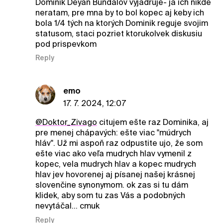
Dominik Deyan Bundalov vyjadruje- ja ich nikde
neratam, pre mna by to bol kopec aj keby ich
bola 1/4 tých na ktorých Dominik reguje svojim
statusom, staci pozriet ktorukolvek diskusiu
pod prispevkom
Reply
emo
17. 7. 2024, 12:07
@Doktor_Zivago
citujem ešte raz Dominika, aj
pre menej chápavých: ešte viac "múdrych
hláv". Už mi aspoň raz odpustite ujo, že som
ešte viac ako veľa mudrych hlav vymenil z
kopec, vela mudrych hlav a kopec mudrych
hlav jev hovorenej aj písanej našej krásnej
slovenčine synonymom. ok zas si tu dám
klidek, aby som tu zas Vás a podobných
nevytáčal... cmuk
Reply