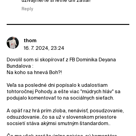
uzivajme/te si letne dni zatial!
Reply
thom
16. 7. 2024, 23:24
Dovolil som si skopírovať z FB Dominika Deyana
Bundalova :
Na koho sa hnevá Boh?!
Veľa sa posledné dni popísalo k udalostiam
tohtoročnej Pohody..a ešte viac "múdrych hláv" sa
podujalo komentovať to na sociálnych sieťach.
A opäť raz hrá prím zloba, nenávisť, posudzovanie,
odsuzdovanie..čo sa už v slovenskom priestore
socsietí stáva akýmsi smutným štandardom..