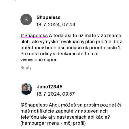
ShapeIess
S
18. 7. 2024, 07:44
@ShapeIess
A teda asi to už máte v zozname
úloh, ale vymyslieť evakuačný plán pre ľudí bez
áut/stanov bude asi budúci rok priorita číslo 1.
Pre nás rodiny s deckami ste to mali
vymyslené super.
Reply
Jano12345
18. 7. 2024, 09:57
@ShapeIess
Ahoj, môžeš sa prosím pozrieť či
máš notifikácie zapnuté v nastaveniach
telefónu ale aj v nastaveniach aplikácie?
(hamburger menu - môj profil)