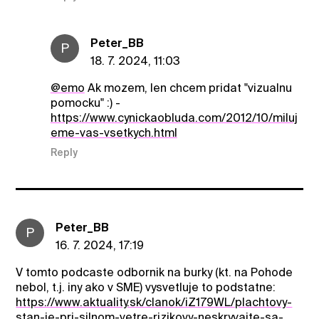
Peter_BB
P
18. 7. 2024, 11:03
@emo
Ak mozem, len chcem pridat "vizualnu
pomocku" :) -
https://www.cynickaobluda.com/2012/10/miluj
eme-vas-vsetkych.html
Reply
Peter_BB
P
16. 7. 2024, 17:19
V tomto podcaste odbornik na burky (kt. na Pohode
nebol, t.j. iny ako v SME) vysvetluje to podstatne:
https://www.aktuality.sk/clanok/iZ179WL/plachtovy-
stan-je-pri-silnom-vetre-rizikovy-neskryvajte-sa-