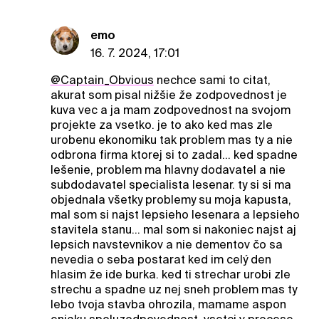
emo
16. 7. 2024, 17:01
@Captain_Obvious
nechce sami to citat,
akurat som pisal nižšie že zodpovednost je
kuva vec a ja mam zodpovednost na svojom
projekte za vsetko. je to ako ked mas zle
urobenu ekonomiku tak problem mas ty a nie
odbrona firma ktorej si to zadal... ked spadne
lešenie, problem ma hlavny dodavatel a nie
subdodavatel specialista lesenar. ty si si ma
objednala všetky problemy su moja kapusta,
mal som si najst lepsieho lesenara a lepsieho
stavitela stanu... mal som si nakoniec najst aj
lepsich navstevnikov a nie dementov čo sa
nevedia o seba postarat ked im celý den
hlasim že ide burka. ked ti strechar urobi zle
strechu a spadne uz nej sneh problem mas ty
lebo tvoja stavba ohrozila, mamame aspon