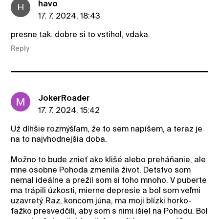
havo
H
17. 7. 2024, 18:43
presne tak. dobre si to vstihol, vdaka.
Reply
JokerRoader
17. 7. 2024, 15:42
Už dlhšie rozmýšľam, že to sem napíšem, a teraz je
na to najvhodnejšia doba.
Možno to bude znieť ako klišé alebo preháňanie, ale
mne osobne Pohoda zmenila život. Detstvo som
nemal ideálne a prežil som si toho mnoho. V puberte
ma trápili úzkosti, mierne depresie a bol som veľmi
uzavretý. Raz, koncom júna, ma moji blízki horko-
ťažko presvedčili, aby som s nimi išiel na Pohodu. Bol