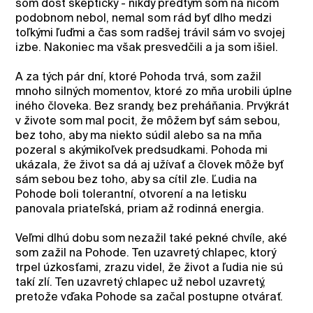
som dosť skeptický - nikdy predtým som na ničom
podobnom nebol, nemal som rád byť dlho medzi
toľkými ľuďmi a čas som radšej trávil sám vo svojej
izbe. Nakoniec ma však presvedčili a ja som išiel.
A za tých pár dní, ktoré Pohoda trvá, som zažil
mnoho silných momentov, ktoré zo mňa urobili úplne
iného človeka. Bez srandy, bez preháňania. Prvýkrát
v živote som mal pocit, že môžem byť sám sebou,
bez toho, aby ma niekto súdil alebo sa na mňa
pozeral s akýmikoľvek predsudkami. Pohoda mi
ukázala, že život sa dá aj užívať a človek môže byť
sám sebou bez toho, aby sa cítil zle. Ľudia na
Pohode boli tolerantní, otvorení a na letisku
panovala priateľská, priam až rodinná energia.
Veľmi dlhú dobu som nezažil také pekné chvíle, aké
som zažil na Pohode. Ten uzavretý chlapec, ktorý
trpel úzkosťami, zrazu videl, že život a ľudia nie sú
takí zlí. Ten uzavretý chlapec už nebol uzavretý,
pretože vďaka Pohode sa začal postupne otvárať.