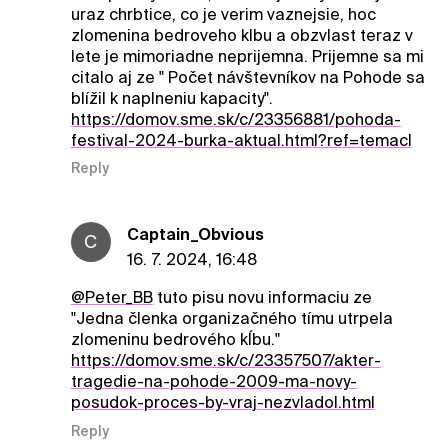
uraz chrbtice, co je verim vaznejsie, hoc
zlomenina bedroveho klbu a obzvlast teraz v
lete je mimoriadne neprijemna. Prijemne sa mi
citalo aj ze " Počet návštevníkov na Pohode sa
blížil k naplneniu kapacity".
https://domov.sme.sk/c/23356881/pohoda-
festival-2024-burka-aktual.html?ref=temacl
Reply
Captain_Obvious
C
16. 7. 2024, 16:48
@Peter_BB
tuto pisu novu informaciu ze
"Jedna členka organizačného tímu utrpela
zlomeninu bedrového kĺbu."
https://domov.sme.sk/c/23357507/akter-
tragedie-na-pohode-2009-ma-novy-
posudok-proces-by-vraj-nezvladol.html
Reply