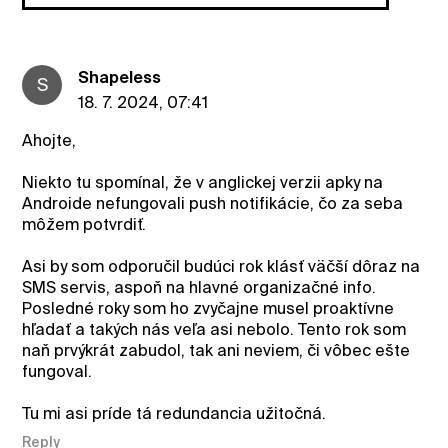
ShapeIess
S
18. 7. 2024, 07:41
Ahojte,
Niekto tu spomínal, že v anglickej verzii apky na
Androide nefungovali push notifikácie, čo za seba
môžem potvrdiť.
Asi by som odporučil budúci rok klásť väčší dôraz na
SMS servis, aspoň na hlavné organizačné info.
Posledné roky som ho zvyčajne musel proaktívne
hľadať a takých nás veľa asi nebolo. Tento rok som
naň prvýkrát zabudol, tak ani neviem, či vôbec ešte
fungoval.
Tu mi asi príde tá redundancia užitočná.
Reply