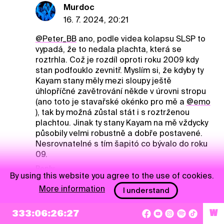
Murdoc
16. 7. 2024, 20:21
@Peter_BB
ano, podle videa kolapsu SLSP to
vypadá, že to nedala plachta, která se
roztrhla. Což je rozdíl oproti roku 2009 kdy
stan podfouklo zevnitř. Myslím si, že kdyby ty
Kayam stany měly mezi sloupy ještě
úhlopříčné zavětrování někde v úrovni stropu
(ano toto je stavařské okénko pro mě a
@emo
), tak by možná zůstal stát i s roztrženou
plachtou. Jinak ty stany Kayam na mě vždycky
působily velmi robustně a dobře postavené.
Nesrovnatelné s tím šapitó co bývalo do roku
09.
Reply
By using this website you agree to the use of cookies.
More information
I understand
Peter_BB
P
333:06:26:26
W
16. 7. 2024, 21:13