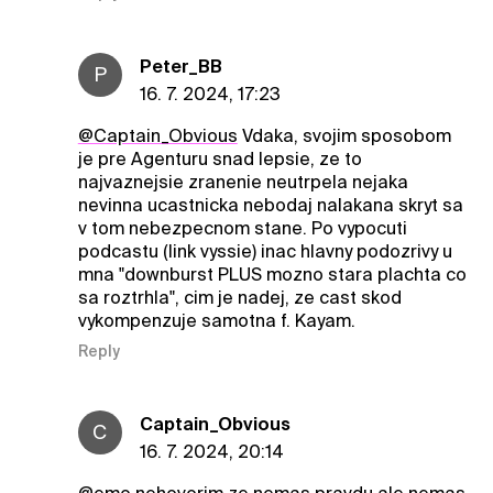
Peter_BB
P
16. 7. 2024, 17:23
@Captain_Obvious
Vdaka, svojim sposobom
je pre Agenturu snad lepsie, ze to
najvaznejsie zranenie neutrpela nejaka
nevinna ucastnicka nebodaj nalakana skryt sa
v tom nebezpecnom stane. Po vypocuti
podcastu (link vyssie) inac hlavny podozrivy u
mna "downburst PLUS mozno stara plachta co
sa roztrhla", cim je nadej, ze cast skod
vykompenzuje samotna f. Kayam.
Reply
Captain_Obvious
C
16. 7. 2024, 20:14