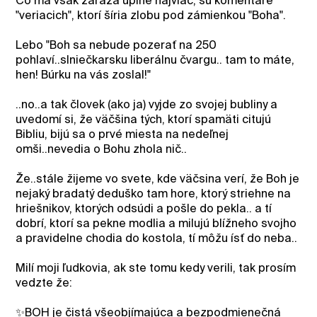
Čo ma však zaráža úplne najviac, sú komentáre
"veriacich", ktorí šíria zlobu pod zámienkou "Boha".
Lebo "Boh sa nebude pozerať na 250
pohlaví..slniečkarsku liberálnu čvargu.. tam to máte,
hen! Búrku na vás zoslal!"
..no..a tak človek (ako ja) vyjde zo svojej bubliny a
uvedomí si, že väčšina tých, ktorí spamäti citujú
Bibliu, bijú sa o prvé miesta na nedeľnej
omši..nevedia o Bohu zhola nič..
Že..stále žijeme vo svete, kde väčsina verí, že Boh je
nejaký bradatý deduško tam hore, ktorý striehne na
hriešnikov, ktorých odsúdi a pošle do pekla.. a tí
dobrí, ktorí sa pekne modlia a milujú blížneho svojho
a pravidelne chodia do kostola, tí môžu ísť do neba..
Milí moji ľudkovia, ak ste tomu kedy verili, tak prosím
vedzte že:
✨️BOH je čistá všeobjímajúca a bezpodmienečná