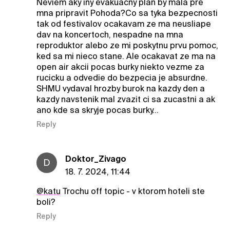
Neviem aky iny evakuacny plan by mala pre
mna pripravit Pohoda?Co sa tyka bezpecnosti
tak od festivalov ocakavam ze ma neusliape
dav na koncertoch, nespadne na mna
reproduktor alebo ze mi poskytnu prvu pomoc,
ked sa mi nieco stane. Ale ocakavat ze ma na
open air akcii pocas burky niekto vezme za
rucicku a odvedie do bezpecia je absurdne.
SHMU vydaval hrozby burok na kazdy den a
kazdy navstenik mal zvazit ci sa zucastni a ak
ano kde sa skryje pocas burky…
Reply
Doktor_Zivago
D
18. 7. 2024, 11:44
@katu
Trochu off topic - v ktorom hoteli ste
boli?
Reply