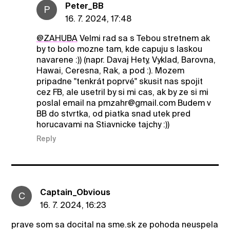
Peter_BB
P
16. 7. 2024, 17:48
@ZAHUBA
Velmi rad sa s Tebou stretnem ak
by to bolo mozne tam, kde capuju s laskou
navarene :)) (napr. Davaj Hety, Vyklad, Barovna,
Hawai, Ceresna, Rak, a pod :). Mozem
pripadne "tenkrát poprvé" skusit nas spojit
cez FB, ale usetril by si mi cas, ak by ze si mi
poslal email na pmzahr@gmail.com Budem v
BB do stvrtka, od piatka snad utek pred
horucavami na Stiavnicke tajchy :))
Reply
Captain_Obvious
C
16. 7. 2024, 16:23
prave som sa docital na sme.sk ze pohoda neuspela