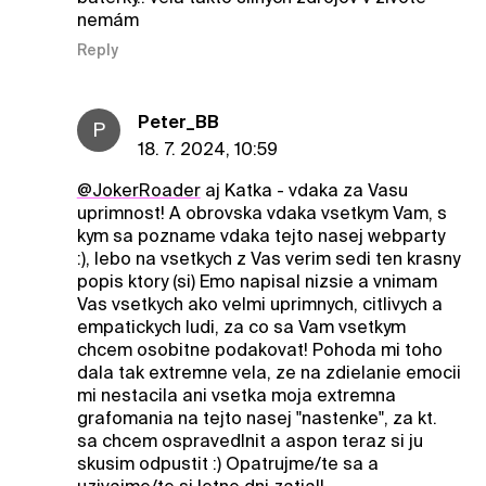
nemám
Reply
Peter_BB
P
18. 7. 2024, 10:59
@JokerRoader
aj Katka - vdaka za Vasu
uprimnost! A obrovska vdaka vsetkym Vam, s
kym sa pozname vdaka tejto nasej webparty
:), lebo na vsetkych z Vas verim sedi ten krasny
popis ktory (si) Emo napisal nizsie a vnimam
Vas vsetkych ako velmi uprimnych, citlivych a
empatickych ludi, za co sa Vam vsetkym
chcem osobitne podakovat! Pohoda mi toho
dala tak extremne vela, ze na zdielanie emocii
mi nestacila ani vsetka moja extremna
grafomania na tejto nasej "nastenke", za kt.
sa chcem ospravedlnit a aspon teraz si ju
skusim odpustit :) Opatrujme/te sa a