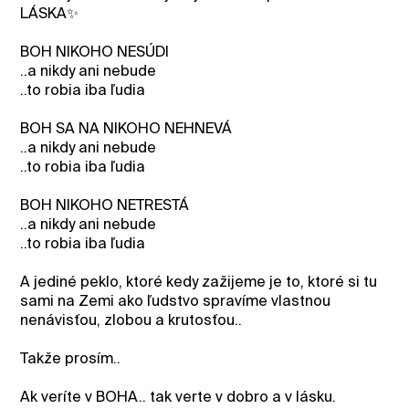
LÁSKA✨️
BOH NIKOHO NESÚDI
..a nikdy ani nebude
..to robia iba ľudia
BOH SA NA NIKOHO NEHNEVÁ
..a nikdy ani nebude
..to robia iba ľudia
BOH NIKOHO NETRESTÁ
..a nikdy ani nebude
..to robia iba ľudia
A jediné peklo, ktoré kedy zažijeme je to, ktoré si tu
sami na Zemi ako ľudstvo spravíme vlastnou
nenávisťou, zlobou a krutosťou..
Takže prosím..
Ak veríte v BOHA.. tak verte v dobro a v lásku.