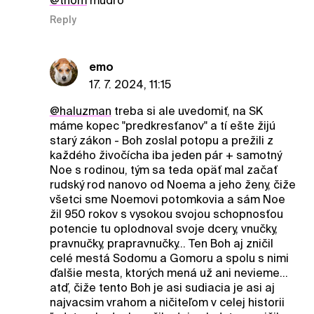
@thom
mudro
Reply
emo
17. 7. 2024, 11:15
@haluzman
treba si ale uvedomiť, na SK
máme kopec "predkresťanov" a tí ešte žijú
starý zákon - Boh zoslal potopu a prežili z
každého živočícha iba jeden pár + samotný
Noe s rodinou, tým sa teda opäť mal začať
rudský rod nanovo od Noema a jeho ženy, čiže
všetci sme Noemovi potomkovia a sám Noe
žil 950 rokov s vysokou svojou schopnosťou
potencie tu oplodnoval svoje dcery, vnučky,
pravnučky, prapravnučky... Ten Boh aj zničil
celé mestá Sodomu a Gomoru a spolu s nimi
ďalšie mesta, ktorých mená už ani nevieme...
atď, čiže tento Boh je asi sudiacia je asi aj
najvacsim vrahom a ničiteľom v celej historii