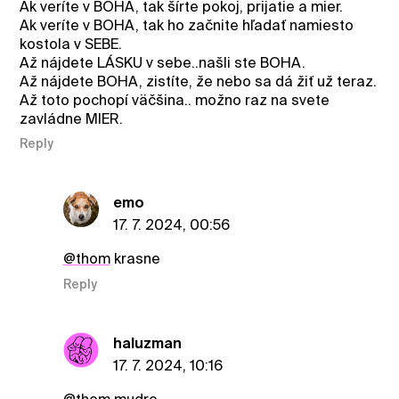
Ak veríte v BOHA, tak šírte pokoj, prijatie a mier.
Ak veríte v BOHA, tak ho začnite hľadať namiesto
kostola v SEBE.
Až nájdete LÁSKU v sebe..našli ste BOHA.
Až nájdete BOHA, zistíte, že nebo sa dá žiť už teraz.
Až toto pochopí väčšina.. možno raz na svete
zavládne MIER.
Reply
emo
17. 7. 2024, 00:56
@thom
krasne
Reply
haluzman
17. 7. 2024, 10:16