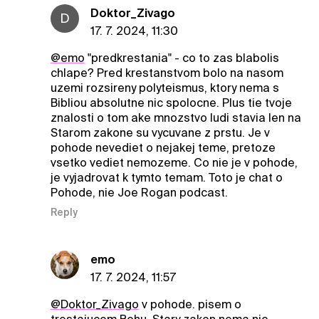
Doktor_Zivago
D
17. 7. 2024, 11:30
@emo
"predkrestania" - co to zas blabolis
chlape? Pred krestanstvom bolo na nasom
uzemi rozsireny polyteismus, ktory nema s
Bibliou absolutne nic spolocne. Plus tie tvoje
znalosti o tom ake mnozstvo ludi stavia len na
Starom zakone su vycuvane z prstu. Je v
pohode nevediet o nejakej teme, pretoze
vsetko vediet nemozeme. Co nie je v pohode,
je vyjadrovat k tymto temam. Toto je chat o
Pohode, nie Joe Rogan podcast.
Reply
emo
17. 7. 2024, 11:57
@Doktor_Zivago
v pohode. pisem o