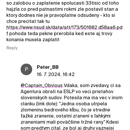
so zalobou o zaplatenie spolucasti 33tisic od toho
hajzla co pred patnastimi rokmi zle postavil stan a
ktory dodnes nie je pravoplatne odsudeny - kto si
chce precitat tak tu
https://www.nsud.sk/data/att/173/501682.d58aa6.pd
f
pohoda teda pekne prerobila ked este aj trovy
konania musela zaplatit
Reply
Peter_BB
P
16. 7. 2024, 16:42
@Captain_Obvious
Vdaka, som zvedavy, ci sa
Agentura obrati na ESLP vo veci prietahov
slovenskych sudov. Potesila ma ina vec v inom
clanku (link dole): "Jedna osoba utrpela
zlomeninu bedrového kĺbu, čo je stredne
ťažké zranenie, ostatní zranení s ľahkými
zraneniami mali poväčšine tržné rany." Kdesi
som predtym cital, ze bol aj druhy vaznejsi