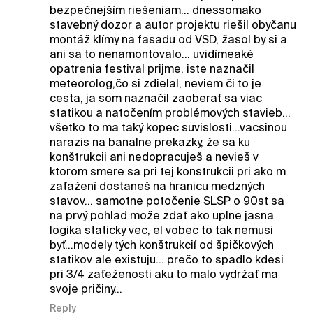
bezpečnejším riešeniam... dnessomako
stavebný dozor a autor projektu riešil obyčanu
montáž klímy na fasadu od VSD, žasol by si a
ani sa to nenamontovalo... uvidímeaké
opatrenia festival prijme, iste naznačil
meteorolog,čo si zdielal, neviem či to je
cesta, ja som naznačil zaoberať sa viac
statikou a natočením problémových stavieb...
všetko to ma taký kopec suvislosti...vacsinou
narazis na banalne prekazky, že sa ku
konštrukcii ani nedopracuješ a nevieš v
ktorom smere sa pri tej konstrukcii pri ako m
zaťažení dostaneš na hranicu medzných
stavov... samotne potočenie SLSP o 90st sa
na prvý pohlad može zdať ako uplne jasna
logika staticky vec, el vobec to tak nemusi
byť...modely tých konštrukcií od špičkových
statikov ale existuju... prečo to spadlo kdesi
pri 3/4 zaťeženosti aku to malo vydržať ma
svoje pričiny...
Reply