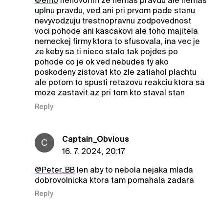
@emo
nehovorim ze nemas pravdu ale nemas
uplnu pravdu, ved ani pri prvom pade stanu
nevyvodzuju trestnopravnu zodpovednost
voci pohode ani kascakovi ale toho majitela
nemeckej firmy ktora to sfusovala, ina vec je
ze keby sa ti nieco stalo tak pojdes po
pohode co je ok ved nebudes ty ako
poskodeny zistovat kto zle zatiahol plachtu
ale potom to spusti retazovu reakciu ktora sa
moze zastavit az pri tom kto staval stan
Reply
Captain_Obvious
C
16. 7. 2024, 20:17
@Peter_BB
len aby to nebola nejaka mlada
dobrovolnicka ktora tam pomahala zadara
Reply