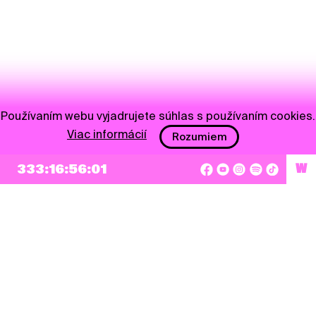
Používaním webu vyjadrujete súhlas s používaním cookies.
Viac informácií
Rozumiem
333:16:56:01
W
NEWSLETTER
Prihlásiť sa
Súhlasím so zapísaním mojej e-mailovej adresy do Pohoda Newslettra a využívaním
na marketingové účely.