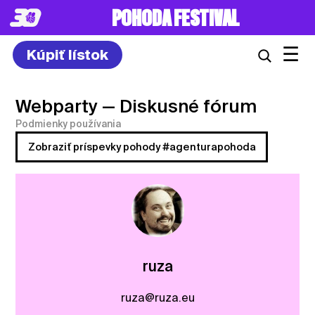
POHODA FESTIVAL
☰
Kúpiť lístok
Webparty
— Diskusné fórum
Podmienky používania
Zobraziť príspevky pohody #agenturapohoda
ruza
ruza@ruza.eu