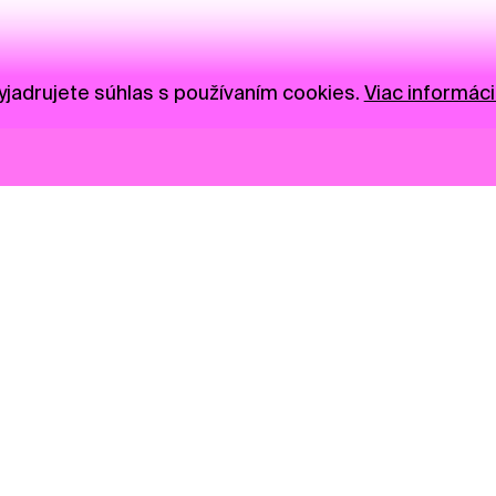
jadrujete súhlas s používaním cookies.
Viac informáci
Novinky
Darujte
Privacy Policy
NGO
Press
Ambass
Gastro
Visual S
Market zóna