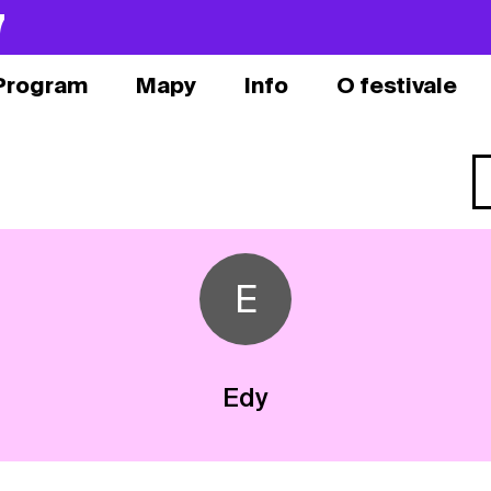
7
Program
Mapy
Info
O festivale
E
Edy