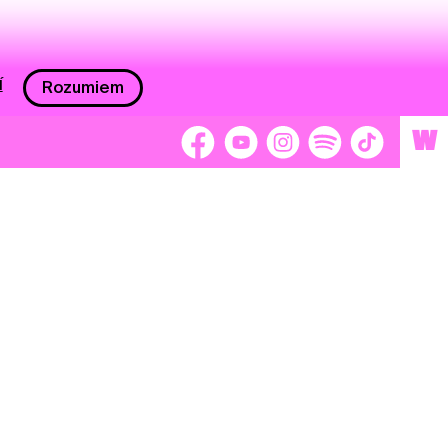
í
Rozumiem
W
 nám 2 %
Brigádnici
Dobrovoľníci
adors
Separátori
tage