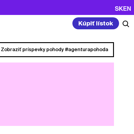
SK
EN
Kúpiť lístok
Zobraziť príspevky pohody #agenturapohoda