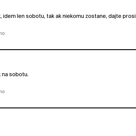
k, idem len sobotu, tak ak niekomu zostane, dajte pros
kno
k na sobotu.
kno