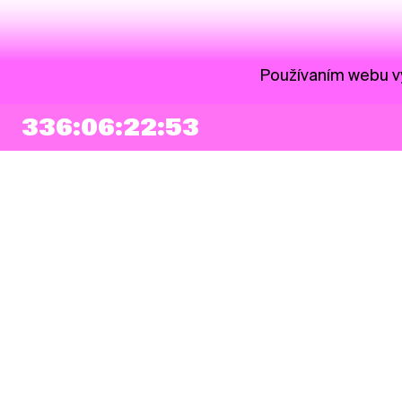
Používaním webu vy
336:06:22:52
NEWSLETTER
Prihlásiť sa
Súhlasím so zapísaním mojej e-mailovej adresy do Pohoda Newslettra a
využívaním na marketingové účely.