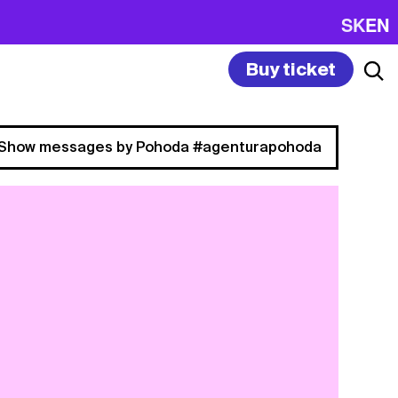
SK
EN
Buy ticket
Show messages by Pohoda #agenturapohoda