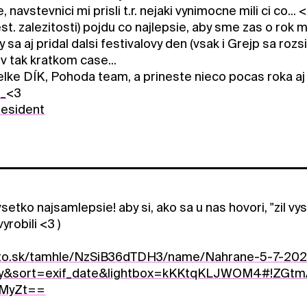
navstevnici mi prisli t.r. nejaki vynimocne mili ci co.
est. zalezitosti) pojdu co najlepsie, aby sme zas o rok mo
y sa aj pridal dalsi festivalovy den (vsak i Grejp sa roz
v tak kratkom case...
velke DÍK, Pohoda team, a prineste nieco pocas roka aj
_
<3
esident
vsetko najsamlepsie! aby si, ako sa u nas hovori, "zil vys
yrobili <3 )
ozto.sk/tamhle/NzSiB36dTDH3/name/Nahrane-5-7-2022
ery&sort=exif_date&lightbox=kKKtqKLJWOM4#!Z
MyZt==