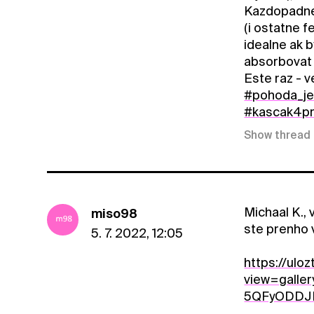
Kazdopadne, 
(i ostatne f
idealne ak b
absorbovat 
Este raz - 
#pohoda_je
#kascak4pr
Show thread
Michaal K., 
miso98
ste prenho v
5. 7. 2022, 12:05
https://ul
view=gall
5QFyODDJ