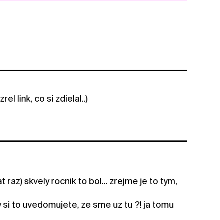
l link, co si zdielal..)
az) skvely rocnik to bol... zrejme je to tym,
i to uvedomujete, ze sme uz tu ?! ja tomu