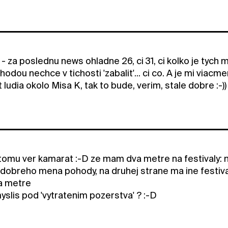
 za poslednu news ohladne 26, ci 31, ci kolko je tych m
odou nechce v tichosti 'zabalit'... ci co. A je mi viac
t ludia okolo Misa K, tak to bude, verim, stale dobre :-))
tomu ver kamarat :-D ze mam dva metre na festivaly: 
dobreho mena pohody, na druhej strane ma ine festiva
a metre
slis pod 'vytratenim pozerstva' ? :-D