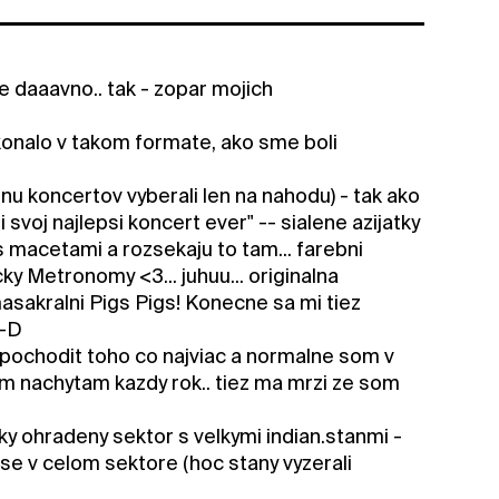
 daaavno.. tak - zopar mojich
 konalo v takom formate, ako sme boli
snu koncertov vyberali len na nahodu) - tak ako
 svoj najlepsi koncert ever" -- sialene azijatky
 macetami a rozsekaju to tam... farebni
ky Metronomy <3... juhuu... originalna
masakralni Pigs Pigs! Konecne sa mi tiez
:-D
m pochodit toho co najviac a normalne som v
am nachytam kazdy rok.. tiez ma mrzi ze som
lky ohradeny sektor s velkymi indian.stanmi -
use v celom sektore (hoc stany vyzerali