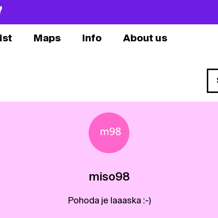
7
ist
Maps
Info
About us
miso98
Pohoda je laaaska :-)