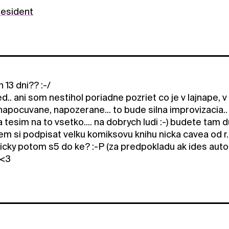
esident
n 13 dni?? :-/
ed.. ani som nestihol poriadne pozriet co je v lajnape,
apocuvane, napozerane... to bude silna improvizacia.. 
 sa tesim na to vsetko.... na dobrych ludi :-) budete tam
em si podpisat velku komiksovu knihu nicka cavea od r.
ticky potom s5 do ke? :-P (za predpokladu ak ides auto
 <3