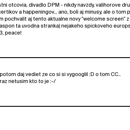
krstni otcovia, divadlo DPM - nikdy navzdy, valihorove dru
ertikov a happeningov... ano, boli aj minusy, ale o tom p
em pochvalit aj tento aktualne novy "welcome screen" 
a aspon ta uvodna stranka) nejakeho spickoveho europsk
3, peace!
potom daj vediet ze co si si vygooglil :D o tom CC..
raz netusim kto to je :-/