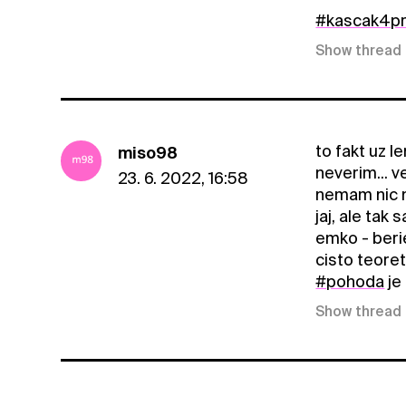
#kascak4pr
Show thread
to fakt uz le
miso98
neverim... v
23. 6. 2022, 16:58
nemam nic n
jaj, ale tak
emko - beri
cisto teore
#pohoda
je
Show thread