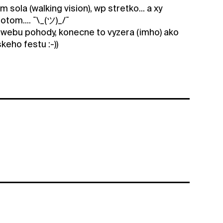
m sola (walking vision), wp stretko... a xy
otom.... ¯\_(ツ)_/¯
z webu pohody, konecne to vyzera (imho) ako
eho festu :-))