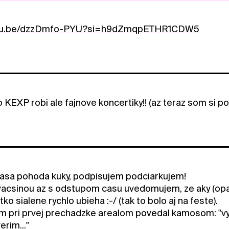
outu.be/dzzDmfo-PYU?si=h9dZmqpETHR1CDW5
o KEXP robi ale fajnove koncertiky!! (az teraz som si pozre
 nasa pohoda kuky, podpisujem podciarkujem!
 vacsinou az s odstupom casu uvedomujem, ze aky (opat r
tko sialene rychlo ubieha :-/ (tak to bolo aj na feste).
 pri prvej prechadzke arealom povedal kamosom: "vy s
erim..."