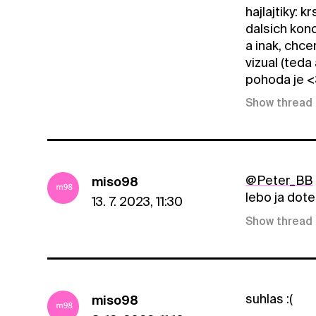
hajlajtiky: 
dalsich konc
a inak, chc
vizual (ted
pohoda je <
Show thread
@Peter_BB
miso98
lebo ja dote
13. 7. 2023, 11:30
Show thread
suhlas :(
miso98