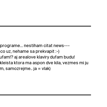
 v programe... nestiham citat news---
co uz, nehame sa prekvapit :-)
 dufam!? aj arealove klaviry dufam budu!
kleista ktora ma aspon dve kila, vezmes mi ju
m, samozrejme.. ja = vlak)