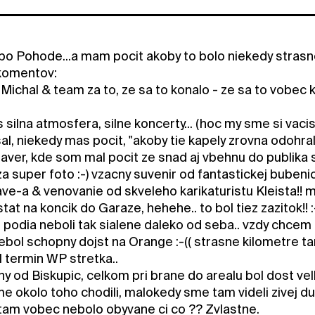
po Pohode...a mam pocit akoby to bolo niekedy strasne
komentov:
 Michal & team za to, ze sa to konalo - ze sa to vobec
silna atmosfera, silne koncerty... (hoc my sme si vaci
sal, niekedy mas pocit, "akoby tie kapely zrovna odohrali
ver, kde som mal pocit ze snad aj vbehnu do publika s
a super foto :-) vzacny suvenir od fantastickej bubenic
ave-a & venovanie od skveleho karikaturistu Kleista!! 
tat na koncik do Garaze, hehehe.. to bol tiez zazitok!! 
e podia neboli tak sialene daleko od seba.. vzdy chce
ebol schopny dojst na Orange :-(( strasne kilometre t
 termin WP stretka..
ny od Biskupic, celkom pri brane do arealu bol dost ve
me okolo toho chodili, malokedy sme tam videli zivej d
o tam vobec nebolo obyvane ci co ?? Zvlastne.