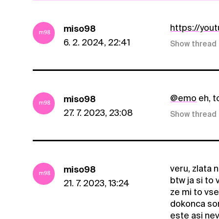
https://y
miso98
6. 2. 2024, 22:41
Show thread
@emo
eh, t
miso98
27. 7. 2023, 23:08
Show thread
veru, zlata
miso98
btw ja si to
21. 7. 2023, 13:24
ze mi to vse
dokonca som
este asi nev