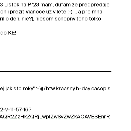
.. <3 Listok na P '23 mam, dufam ze predpredaje
hli prezit Vianoce uz v lete :-) ... a pre mna
siril o den, nie?), niesom schopny toho tolko
 do KE!
ej jak sto roky" :-))) (btw kraasny b-day casopis
-v-11-57-16?
GtmAQR2ZzHkZQRjLwplZwSvZwZkAQAVESEnrR