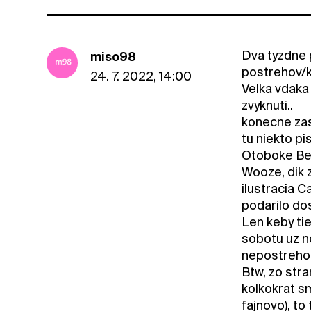
Dva tyzdne 
miso98
postrehov/
24. 7. 2022, 14:00
Velka vdaka
zvyknuti..
konecne zas 
tu niekto pi
Otoboke Bea
Wooze, dik z
ilustracia C
podarilo dos
Len keby ti
sobotu uz n
nepostrehol
Btw, zo stra
kolkokrat s
fajnovo), t