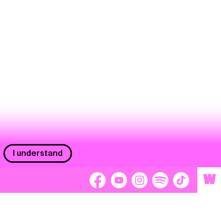
I understand
W