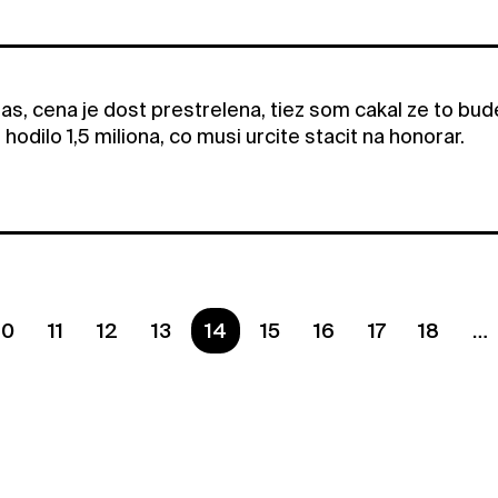
as, cena je dost prestrelena, tiez som cakal ze to bud
 hodilo 1,5 miliona, co musi urcite stacit na honorar.
10
11
12
13
You are on page
14
15
16
17
18