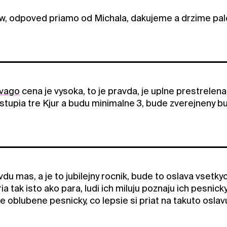
, odpoved priamo od Michala, dakujeme a drzime palce
vago
cena je vysoka, to je pravda, je uplne prestrele
ystupia tre Kjur a budu minimalne 3, bude zverejneny b
du mas, a je to jubilejny rocnik, bude to oslava vsetk
a tak isto ako para, ludi ich miluju poznaju ich pesnic
e oblubene pesnicky, co lepsie si priat na takuto oslav