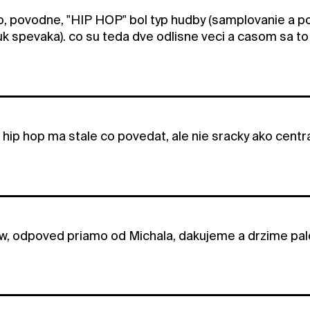
, povodne, "HIP HOP" bol typ hudby (samplovanie a p
 spevaka). co su teda dve odlisne veci a casom sa to z
 hip hop ma stale co povedat, ale nie sracky ako centra
, odpoved priamo od Michala, dakujeme a drzime palce