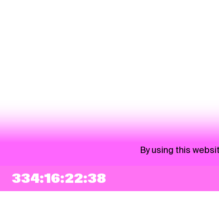
By using this websi
334:16:22:38
NEWSLETTER