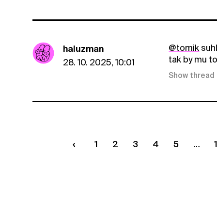
@tomik
suhl
haluzman
tak by mu to
28. 10. 2025, 10:01
Show thread
1
2
3
4
5