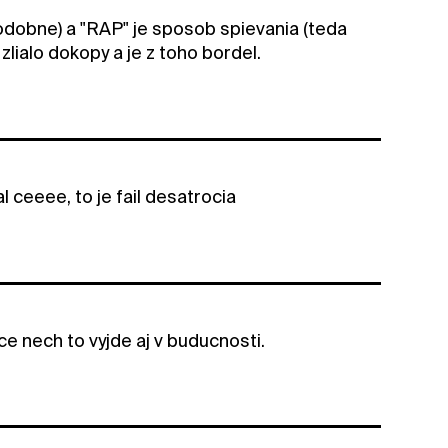
odobne) a "RAP" je sposob spievania (teda
lialo dokopy a je z toho bordel.
l ceeee, to je fail desatrocia
 nech to vyjde aj v buducnosti.