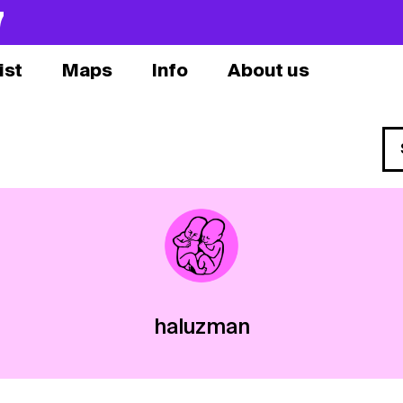
7
ist
Maps
Info
About us
haluzman