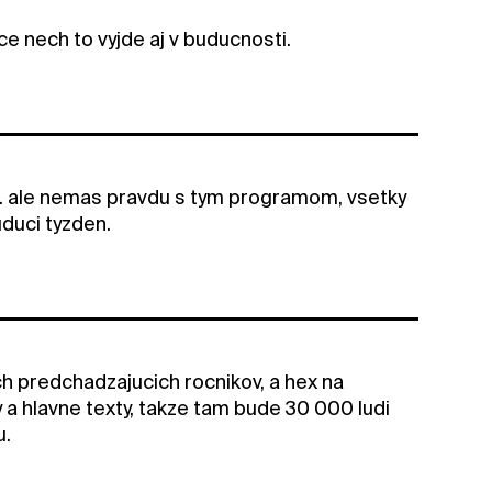
 nech to vyjde aj v buducnosti.
na. ale nemas pravdu s tym programom, vsetky
uduci tyzden.
ych predchadzajucich rocnikov, a hex na
ky a hlavne texty, takze tam bude 30 000 ludi
u.