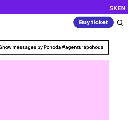
SK
EN
Buy ticket
Show messages by Pohoda #agenturapohoda