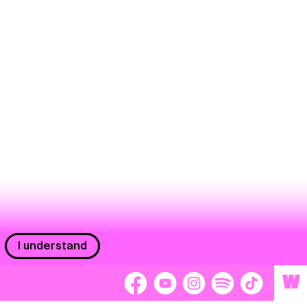
I understand
W