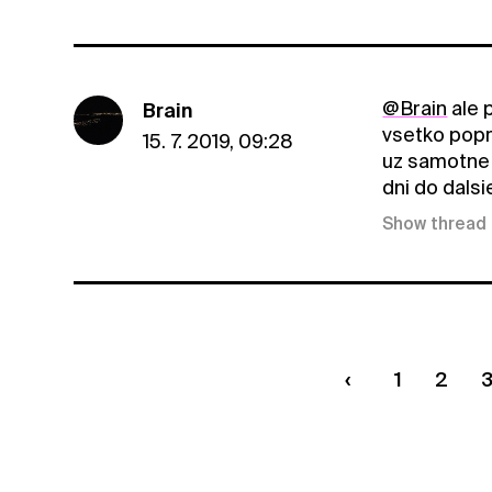
@Brain
ale 
Brain
vsetko popre
15. 7. 2019, 09:28
uz samotne 
dni do dalsi
Show thread
1
2