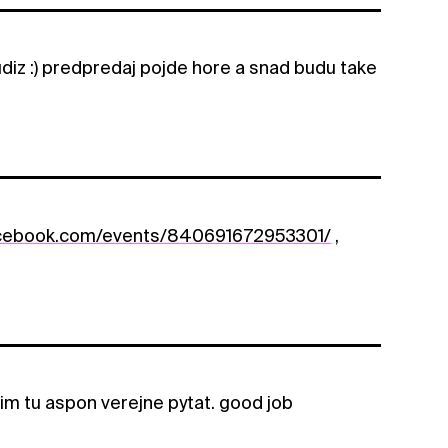
iz :) predpredaj pojde hore a snad budu take
acebook.com/events/840691672953301/
,
sim tu aspon verejne pytat. good job