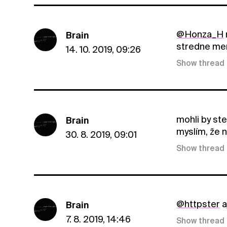
@Honza_H
Brain
stredne men
14. 10. 2019, 09:26
Show thread
mohli by ste
Brain
myslím, že n
30. 8. 2019, 09:01
Show thread
@httpster
a
Brain
7. 8. 2019, 14:46
Show thread