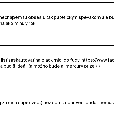
nechapem tu obsesiu tak patetickym spevakom ale bud
a ako minuly rok.
 ijsť zaskautovať na black midi do fugy:
https://www.f
a budiš ideál. (a možno bude aj mercury prize ) ;)
j za mna super vec :) tiez som zopar veci pridal, nemu