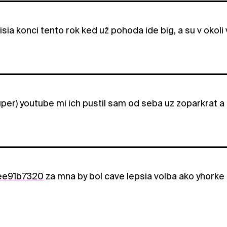
sia konci tento rok ked už pohoda ide big, a su v okoli 
per) youtube mi ich pustil sam od seba uz zoparkrat a
ee91b7320
za mna by bol cave lepsia volba ako yhorke :