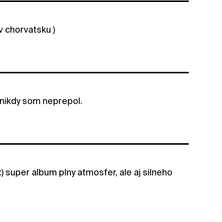
v chorvatsku )
 nikdy som neprepol.
) super album plny atmosfer, ale aj silneho