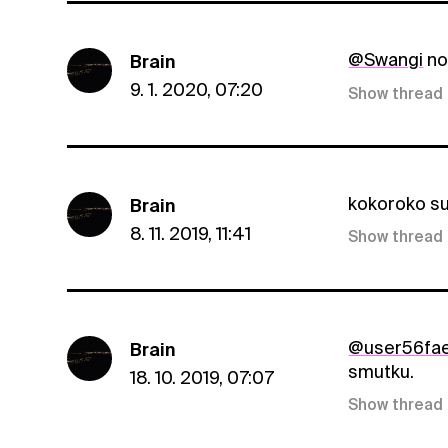
@Swangi
noi
Brain
9. 1. 2020, 07:20
Show thread
kokoroko su
Brain
8. 11. 2019, 11:41
Show thread
@user56fa
Brain
smutku.
18. 10. 2019, 07:07
Show thread