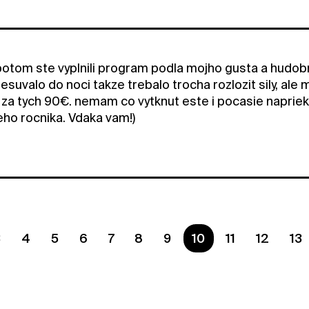
potom ste vyplnili program podla mojho gusta a hudob
suvalo do noci takze trebalo trocha rozlozit sily, ale ma
za tych 90€. nemam co vytknut este i pocasie napriek
eho rocnika. Vdaka vam!)
3
4
5
6
7
8
9
You are on page
10
11
12
13