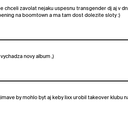
ste chceli zavolat nejaku uspesnu transgender dj aj v
opening na boomtown a ma tam dost dolezite sloty :)
vychadza novy album ,)
imave by mohlo byt aj keby lixx urobil takeover klubu n