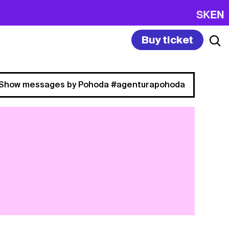
SK
EN
Buy ticket
Show messages by Pohoda #agenturapohoda