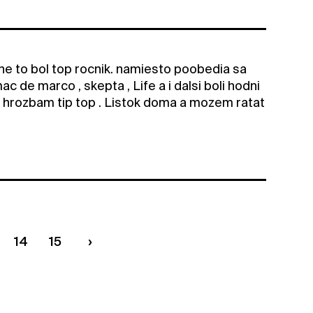
ne to bol top rocnik. namiesto poobedia sa
c de marco , skepta , Life a i dalsi boli hodni
 hrozbam tip top . Listok doma a mozem ratat
14
15