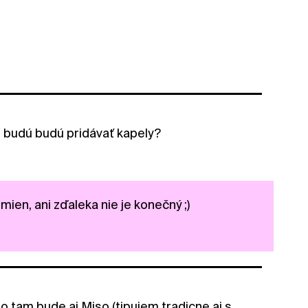
te budú budú pridávať kapely?
ien, ani zďaleka nie je konečný ;)
o tam bude aj Miso (tipujem tradicne aj s