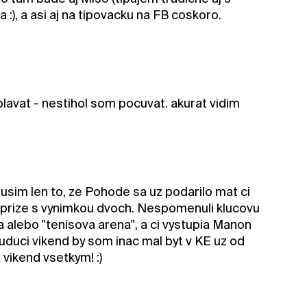
:), a asi aj na tipovacku na FB coskoro.
aplavat - nestihol som pocuvat. akurat vidim
 tusim len to, ze Pohode sa uz podarilo mat ci
y prize s vynimkou dvoch. Nespomenuli klucovu
 alebo "tenisova arena", a ci vystupia Manon
 Buduci vikend by som inac mal byt v KE uz od
 vikend vsetkym! :)