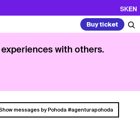
SK
EN
Buy ticket
 experiences with others.
Show messages by Pohoda #agenturapohoda