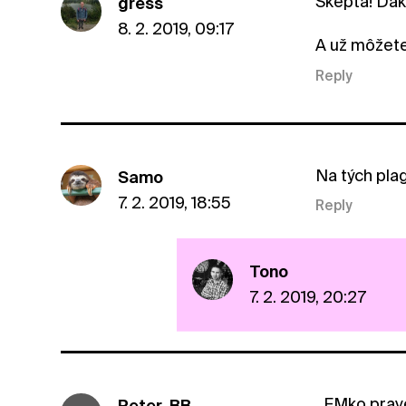
Skepta! Ďa
gress
8. 2. 2019, 09:17
A už môžete 
Reply
Na tých pla
Samo
7. 2. 2019, 18:55
Reply
Tono
7. 2. 2019, 20:27
_FMko prave
Peter_BB