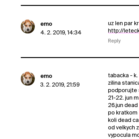
uz len par k
emo
http://lete
4. 2. 2019, 14:34
Reply
tabacka - k.
emo
zilina stani
3. 2. 2019, 21:59
podporujte 
21-22. jun 
26.jun dead
po kratkom 
koli dead c
od velkych z
vypocula moj