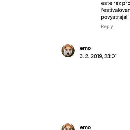
este raz pr
festivalovan
povystrajali
Reply
emo
3. 2. 2019, 23:01
emo