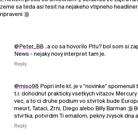
eme sa teda asi tesit na nejakeho vtipneho headlinera 
praveni :)))
@Peter_BB
..a co sa hovorilo Pitu? bol som si z
News - nejaky novy interpret tam je.
Reply
@miso98
Popri infe kt. je v "novinke" spomenuli
t.r. dohodnut prakticky vsetkych vitazov Mercur
vec, a to ci druhe podium vo stvrtok bude Europa
meurt, Tataci, Zrni, Diego alebo Billy Barman :)))
stvrtka, potvrdim Ti emailom, pekny zvysok dna a
Reply