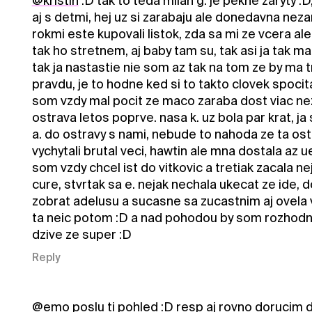
@kristin
:D tak to teda milan g. je pekne zaryty 
aj s detmi, hej uz si zarabaju ale donedavna neza
rokmi este kupovali listok, zda sa mi ze vcera ale
tak ho stretnem, aj baby tam su, tak asi ja tak m
tak ja nastastie nie som az tak na tom ze by ma tr
pravdu, je to hodne ked si to takto clovek spocita
som vzdy mal pocit ze maco zaraba dost viac nez ja
ostrava letos poprve. nasa k. uz bola par krat, ja
a. do ostravy s nami, nebude to nahoda ze ta os
vychytali brutal veci, hawtin ale mna dostala az 
som vzdy chcel ist do vitkovic a tretiak zacala n
cure, stvrtak sa e. nejak nechala ukecat ze ide, d
zobrat adelusu a sucasne sa zucastnim aj ovela v
ta neic potom :D a nad pohodou by som rozhodne
dzive ze super :D
Reply
@emo
poslu ti pohled :D resp aj rovno dorucim 