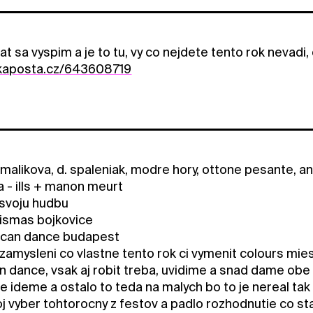
rat sa vyspim a je to tu, vy co nejdete tento rok nevadi,
ckaposta.cz/643608719
 malikova, d. spaleniak, modre hory, ottone pesante, a
ca - ills + manon meurt
svoju hudbu
mismas bojkovice
 can dance budapest
zamysleni co vlastne tento rok ci vymenit colours mies
an dance, vsak aj robit treba, uvidime a snad dame obe
e ideme a ostalo to teda na malych bo to je nereal tak 
 vyber tohtorocny z festov a padlo rozhodnutie co stalo