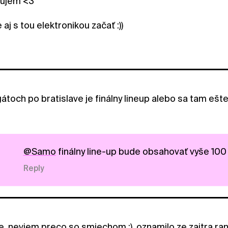
kujem <3
aj s tou elektronikou začať :))
gátoch po bratislave je finálny lineup alebo sa tam eš
@Samo
finálny line-up bude obsahovať vyše 100 m
Reply
, neviem preco so smiechom :), oznamilo ze zajtra ran