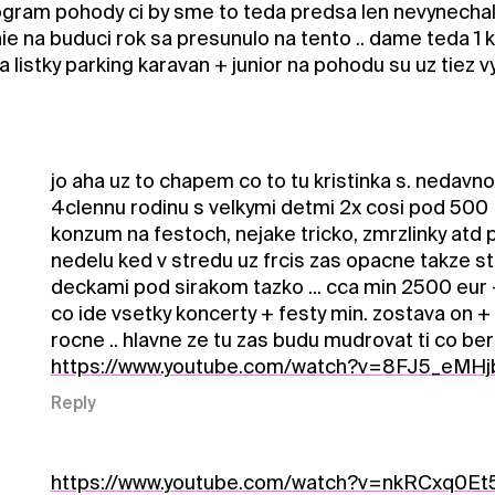
ogram pohody ci by sme to teda predsa len nevynechali 
ie na buduci rok sa presunulo na tento .. dame teda 1 
 a listky parking karavan + junior na pohodu su uz tiez 
jo aha uz to chapem co to tu kristinka s. nedavno
4clennu rodinu s velkymi detmi 2x cosi pod 500 
konzum na festoch, nejake tricko, zmrzlinky atd 
nedelu ked v stredu uz frcis zas opacne takze st
deckami pod sirakom tazko ... cca min 2500 eur 
co ide vsetky koncerty + festy min. zostava on +
rocne .. hlavne ze tu zas budu mudrovat ti co ber
https://www.youtube.com/watch?v=8FJ5_eMHj
Reply
https://www.youtube.com/watch?v=nkRCxq0Et