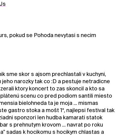
Js
ours, pokud se Pohoda nevytasi s necim
ik sme skor s ajsom prechlastali v kuchyni,
jeho narozky tak co :D a pestuje netradicne
erali ktory koncert to zas skoncil a kto sa
16 plátenú scenu co pred podiom santili miesto
jmensia bielohneda ta je moja ... mismas
e gastro stoka a mošt 1*, najlepsi festival tak
y ziadni sponzori len hudba kamarati statok
bar s prehnutym krovom ... navrat po roku
ma" sadas k hocikomu s hocikym chlastas a