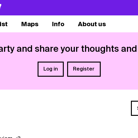
7
ist
Maps
Info
About us
arty and share your thoughts and
Log in
Register