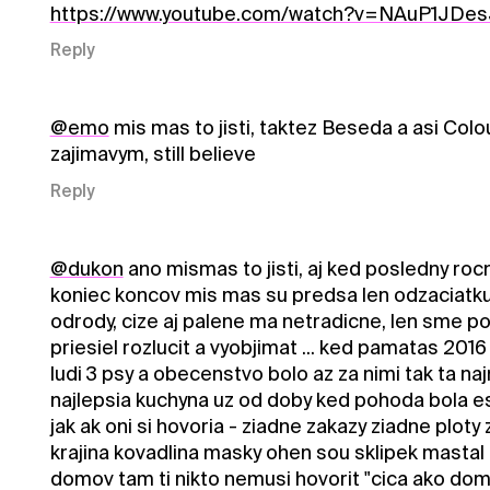
https://www.youtube.com/watch?v=NAuP1JDes
Reply
@emo
mis mas to jisti, taktez Beseda a asi Col
zajimavym, still believe
Reply
@dukon
ano mismas to jisti, aj ked posledny rocn
koniec koncov mis mas su predsa len odzaciatku 
odrody, cize aj palene ma netradicne, len sme poz
priesiel rozlucit a vyobjimat ... ked pamatas 20
ludi 3 psy a obecenstvo bolo az za nimi tak ta na
najlepsia kuchyna uz od doby ked pohoda bola est
jak ak oni si hovoria - ziadne zakazy ziadne plot
krajina kovadlina masky ohen sou sklipek mastal 
domov tam ti nikto nemusi hovorit "cica ako do