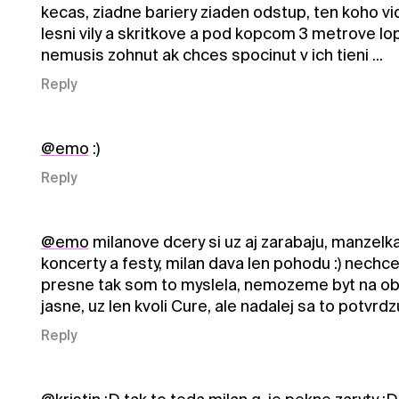
kecas, ziadne bariery ziaden odstup, ten koho vidi
lesni vily a skritkove a pod kopcom 3 metrove lopu
nemusis zohnut ak chces spocinut v ich tieni ...
Reply
@emo
:)
Reply
@emo
milanove dcery si uz aj zarabaju, manzelk
koncerty a festy, milan dava len pohodu :) nechce s
presne tak som to myslela, nemozeme byt na obi
jasne, uz len kvoli Cure, ale nadalej sa to potvrdz
Reply