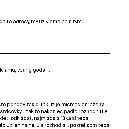
 dajte adresy, my uz vieme co s tym ...
nkramu, young gods ...
to pohody, tak ci tak uz je mismas ohrozeny
 srdcovky .. tak to nakoniec padlo rozhodnutie
deti odkladat, najmladsia 13ka si teda
 uz len na nej .. a rozhodla .. pozrel som teda