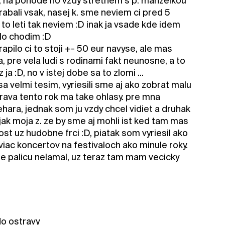
:D, na pohode ho vzdy stretnem s p. manzelkou
rabali vsak, nasej k. sme neviem ci pred 5
 to leti tak neviem :D inak ja vsade kde idem
alo chodim :D
apilo ci to stoji +- 50 eur navyse, ale mas
, pre vela ludi s rodinami fakt neunosne, a to
 :D, no v istej dobe sa to zlomi ...
 sa velmi tesim, vyriesili sme aj ako zobrat malu
trava tento rok ma take ohlasy. pre mna
uehara, jednak som ju vzdy chcel vidiet a druhak
ejak moja z. ze by sme aj mohli ist ked tam mas
ost uz hudobne frci :D, piatak som vyriesil ako
iac koncertov na festivaloch ako minule roky.
 palicu nelamal, uz teraz tam mam vecicky
do ostravy