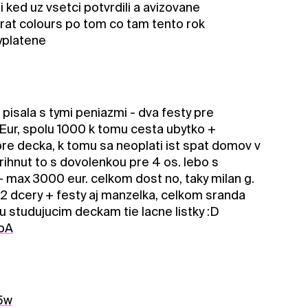
ked uz vsetci potvrdili a avizovane
krat colours po tom co tam tento rok
vyplatene
 pisala s tymi peniazmi - dva festy pre
Eur, spolu 1000 k tomu cesta ubytko +
pre decka, k tomu sa neoplati ist spat domov v
rihnut to s dovolenkou pre 4 os. lebo s
- max 3000 eur. celkom dost no, taky milan g.
 2 dcery + festy aj manzelka, celkom sranda
u studujucim deckam tie lacne listky :D
bA
5w