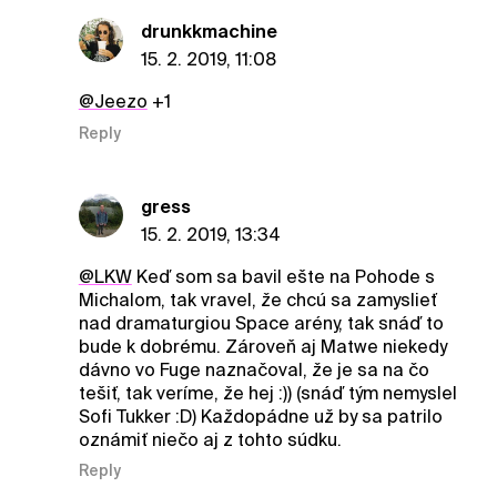
drunkkmachine
15. 2. 2019, 11:08
@Jeezo
+1
Reply
gress
15. 2. 2019, 13:34
@LKW
Keď som sa bavil ešte na Pohode s
Michalom, tak vravel, že chcú sa zamyslieť
nad dramaturgiou Space arény, tak snáď to
bude k dobrému. Zároveň aj Matwe niekedy
dávno vo Fuge naznačoval, že je sa na čo
tešiť, tak veríme, že hej :)) (snáď tým nemyslel
Sofi Tukker :D) Každopádne už by sa patrilo
oznámiť niečo aj z tohto súdku.
Reply