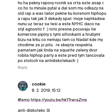
hu ha pekny rapovy rocnik sa crta este asap r.
co ho tu minule pytal a dal som mu odkazy na
old rap a wax tailor pekne ku korenom hiphopu
a rapu tak jak 3 dekady spat. moje najmladsie
nunu uz teraz sa tesi a este NYHC daco na
styl agnostic f. :) toto presne pocuvaju tie
komercne pipiny s tymi siltovkami a hrubymi
bizu na krku co nemaju tam co hladat kde my
chodime ze jo pitu . re skepta respekta.
pamatam jak linda na squatte zeleny dvor
robila hiphop party a este pred tym tancovala
po stoloch na antidiskotekach :)
Reply
cookie
8. 2. 2019, 15:12
@emo
https://youtu.be/hk1TrwraZms
anti-diskoteky :)))