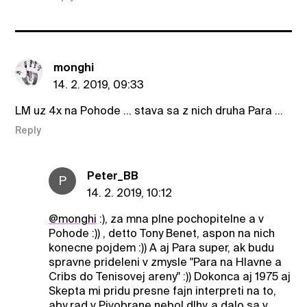
monghi
14. 2. 2019, 09:33
LM uz 4x na Pohode ... stava sa z nich druha Para ...
Reply
Peter_BB
P
14. 2. 2019, 10:12
@monghi
:), za mna plne pochopitelne a v
Pohode :)) , detto Tony Benet, aspon na nich
konecne pojdem :)) A aj Para super, ak budu
spravne prideleni v zmysle "Para na Hlavne a
Cribs do Tenisovej areny" :)) Dokonca aj 1975 aj
Skepta mi pridu presne fajn interpreti na to,
aby rad v Pivobrane nebol dlhy, a dalo sa v