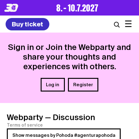
8. – 10.7.2027
☰
Buy ticket
Sign in or Join the Webparty and
share your thoughts and
experiences with others.
Log in
Register
Webparty
— Discussion
Terms of service
Show messages by Pohoda #agenturapohoda