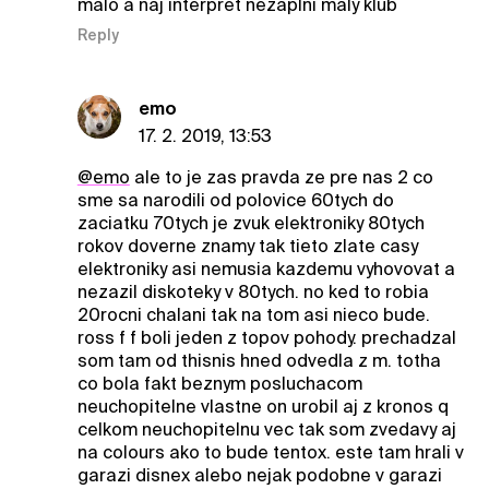
malo a naj interpret nezaplni maly klub
Reply
emo
17. 2. 2019, 13:53
@emo
ale to je zas pravda ze pre nas 2 co
sme sa narodili od polovice 60tych do
zaciatku 70tych je zvuk elektroniky 80tych
rokov doverne znamy tak tieto zlate casy
elektroniky asi nemusia kazdemu vyhovovat a
nezazil diskoteky v 80tych. no ked to robia
20rocni chalani tak na tom asi nieco bude.
ross f f boli jeden z topov pohody. prechadzal
som tam od thisnis hned odvedla z m. totha
co bola fakt beznym posluchacom
neuchopitelne vlastne on urobil aj z kronos q
celkom neuchopitelnu vec tak som zvedavy aj
na colours ako to bude tentox. este tam hrali v
garazi disnex alebo nejak podobne v garazi