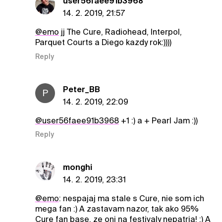
user56faee91b3968
14. 2. 2019, 21:57
@emo
jj The Cure, Radiohead, Interpol,
Parquet Courts a Diego kazdy rok:))))
Reply
Peter_BB
P
14. 2. 2019, 22:09
@user56faee91b3968
+1 :) a + Pearl Jam :))
Reply
monghi
14. 2. 2019, 23:31
@emo
: nespajaj ma stale s Cure, nie som ich
mega fan :) A zastavam nazor, tak ako 95%
Cure fan base, ze oni na festivaly nepatria! :) A