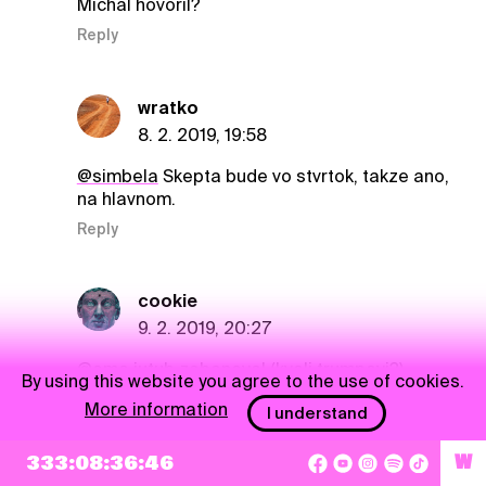
Michal hovoril?
Reply
wratko
8. 2. 2019, 19:58
@simbela
Skepta bude vo stvrtok, takze ano,
na hlavnom.
Reply
cookie
9. 2. 2019, 20:27
@emo
jutub zabanoval (kvoli trumpovi?)
By using this website you agree to the use of cookies.
vyzera to byt official ch
More information
I understand
Reply
333:08:36:45
W