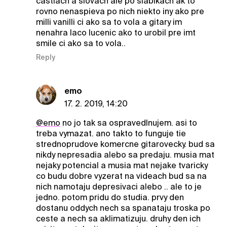
castiach a slovach ale po slabikach ak to
rovno nenaspieva po nich niekto iny ako pre
milli vanilli ci ako sa to vola a gitary im
nenahra laco lucenic ako to urobil pre imt
smile ci ako sa to vola..
Reply
emo
17. 2. 2019, 14:20
@emo
no jo tak sa ospravedlnujem. asi to
treba vymazat. ano takto to funguje tie
strednoprudove komercne gitarovecky. bud sa
nikdy nepresadia alebo sa predaju. musia mat
nejaky potencial a musia mat nejake tvaricky
co budu dobre vyzerat na videach bud sa na
nich namotaju depresivaci alebo .. ale to je
jedno. potom pridu do studia. prvy den
dostanu oddych nech sa spanataju troska po
ceste a nech sa aklimatizuju. druhy den ich