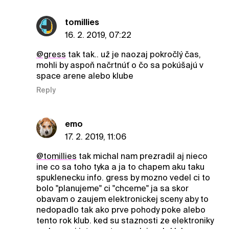
tomillies
16. 2. 2019, 07:22
@gress
tak tak.. už je naozaj pokročlý čas,
mohli by aspoň načrtnúť o čo sa pokúšajú v
space arene alebo klube
Reply
emo
17. 2. 2019, 11:06
@tomillies
tak michal nam prezradil aj nieco
ine co sa toho tyka a ja to chapem aku taku
spuklenecku info. gress by mozno vedel ci to
bolo "planujeme" ci "chceme" ja sa skor
obavam o zaujem elektronickej sceny aby to
nedopadlo tak ako prve pohody poke alebo
tento rok klub. ked su staznosti ze elektroniky