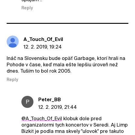
Reply
A_Touch_Of_Evil
12. 2. 2019, 19:24
Ináč na Slovensku bude opäť Garbage, ktorí hrali na
Pohode v čase, keď mala ešte lepšiu úroveň než
dnes. Tuším to bol rok 2005.
Reply
Peter_BB
P
12. 2. 2019, 21:44
@A_Touch_Of_Evil
klobuk dole pred
organizatormi tych koncertov v Seredi. Aj Limp
Bizkit je podla mna skvely "ulovok" pre takuto