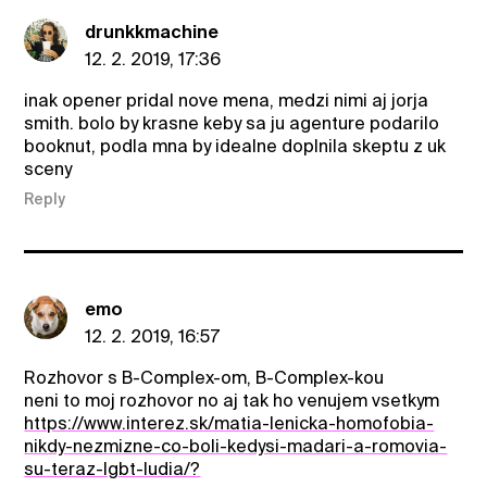
drunkkmachine
12. 2. 2019, 17:36
inak opener pridal nove mena, medzi nimi aj jorja
smith. bolo by krasne keby sa ju agenture podarilo
booknut, podla mna by idealne doplnila skeptu z uk
sceny
Reply
emo
12. 2. 2019, 16:57
Rozhovor s B-Complex-om, B-Complex-kou
neni to moj rozhovor no aj tak ho venujem vsetkym
https://www.interez.sk/matia-lenicka-homofobia-
nikdy-nezmizne-co-boli-kedysi-madari-a-romovia-
su-teraz-lgbt-ludia/?