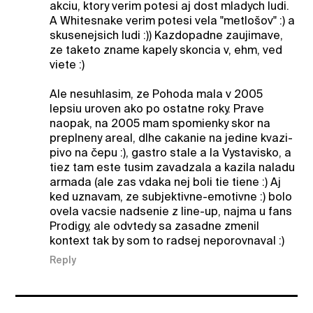
akciu, ktory verim potesi aj dost mladych ludi.
A Whitesnake verim potesi vela "metlošov" :) a
skusenejsich ludi :)) Kazdopadne zaujimave,
ze taketo zname kapely skoncia v, ehm, ved
viete :)
Ale nesuhlasim, ze Pohoda mala v 2005
lepsiu uroven ako po ostatne roky. Prave
naopak, na 2005 mam spomienky skor na
preplneny areal, dlhe cakanie na jedine kvazi-
pivo na čepu :), gastro stale a la Vystavisko, a
tiez tam este tusim zavadzala a kazila naladu
armada (ale zas vdaka nej boli tie tiene :) Aj
ked uznavam, ze subjektivne-emotivne :) bolo
ovela vacsie nadsenie z line-up, najma u fans
Prodigy, ale odvtedy sa zasadne zmenil
kontext tak by som to radsej neporovnaval :)
Reply