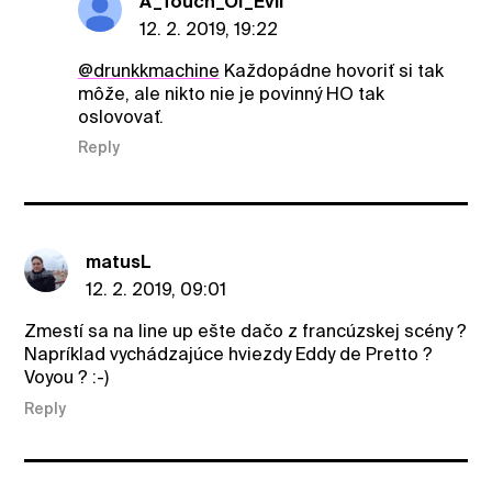
A_Touch_Of_Evil
12. 2. 2019, 19:22
@drunkkmachine
Každopádne hovoriť si tak
môže, ale nikto nie je povinný HO tak
oslovovať.
Reply
matusL
12. 2. 2019, 09:01
Zmestí sa na line up ešte dačo z francúzskej scény ?
Napríklad vychádzajúce hviezdy Eddy de Pretto ?
Voyou ? :-)
Reply