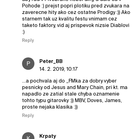
Pohode :) prejst popri plotiku pred zvukara na
zaverecne hity ako cez ostatne Prodigy :)) Ako
starnem tak uz kvalitu festu vnimam cez
taketo faktory, vid aj prispevok nizsie Diablovi
:)
Reply
Peter_BB
P
14. 2. 2019, 10:17
...a pochvala aj do _FMka za dobry vyber
pesnicky od Jesus and Mary Chain, pri kt. ma
napadlo ze zatial stale chyba oznamenie
tohto typu gitarovky :)) MBV, Doves, James,
proste nejaka klasika :))
Reply
Krpaty
K