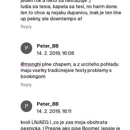
jeden rok a nikto sa nestazuje :)
ludia sa tesia, kapela sa tesi, no harm done.
len to chce aj nejaku dupanicu, inak je ten line
up pekny, ale downtempo af
Reply
Peter_BB
P
14. 2. 2019, 16:08
@monghi
plne chapem, a z urciteho pohladu
maju vsetky tradicnejsie festy problemy s
bookingom
Reply
Peter_BB
P
14. 2. 2019, 16:11
kvoli LN/AEG l.,co je zas moja obohrata
pesnicka :( Presne ako pise Boomer, lepsie je