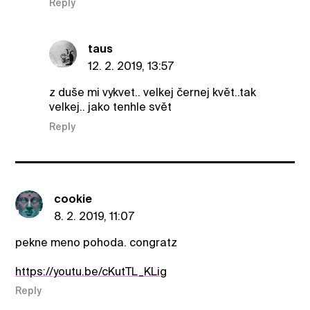
Reply
taus
12. 2. 2019, 13:57
z duše mi vykvet.. velkej černej květ..tak
velkej.. jako tenhle svět
Reply
cookie
8. 2. 2019, 11:07
pekne meno pohoda. congratz
https://youtu.be/cKutTL_KLig
Reply