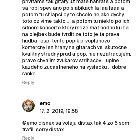
privitame tak gitary uz mate nahrate a potom
sa robi spev ano po slabikach la laa laaa a
potom tu chlapci by to chcelo nejake dychy
toto ozivime takto ... a potom tu niekto po ich
sitnom koncerte ktory moze mat hodnotu iba
na plejbek bude tvrdit ze toto je ta prava
hudba resp. tento popik prvoplanovo
komercny len hrany na gitarach vs. skutocne
kvalitny stredny prud a pop. nie nezatracujem.
prave chvalim zvukarov strihacov... uplne
kazdeho zucastneneho na vysledku .. dobre
ranko
Reply
emo
17. 2. 2019, 19:58
@emo
disnex sa volaju distax tak 4 zo 6 som
trafil. sorry distax
Reply