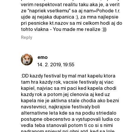
verim respektovat realitu taku aka je, a verit
ze "napriek vsetkemu" sa aj nam=Pohode t.r.
ujde aj nejaka dupanica :), za mna najlepsie
pri pesnicke kt.nazov sa mi celkom hodi aj do
tohto vlakna - You made me realize :)))
Reply
emo
14. 2. 2019, 19:55
:DD kazdy festival by mal mat kapelu ktora
tam hra kazdy rok, vacsie festivaly aj viac
kapiel, najviac sa mi paci ked kapela chodi
kazdy rok a potom jej clenovia aj ked uz
kapela nie je aktivna stale chodia ako bezni
navstevnici, najkrajsie festivaly boli
alternativne leta kde sa na podiu striedalo
postupne obecenstvo a vystupovali ludia co
vedla teba stanovali potom ti co si s nimi
nadranom spieval pri ohni atd, ked sa lole