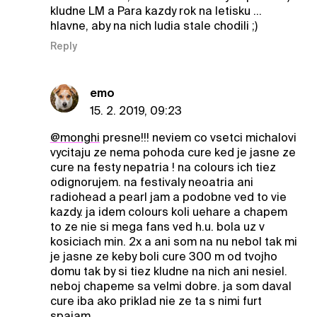
kludne LM a Para kazdy rok na letisku ...
hlavne, aby na nich ludia stale chodili ;)
Reply
emo
15. 2. 2019, 09:23
@monghi
presne!!! neviem co vsetci michalovi
vycitaju ze nema pohoda cure ked je jasne ze
cure na festy nepatria ! na colours ich tiez
odignorujem. na festivaly neoatria ani
radiohead a pearl jam a podobne ved to vie
kazdy. ja idem colours koli uehare a chapem
to ze nie si mega fans ved h.u. bola uz v
kosiciach min. 2x a ani som na nu nebol tak mi
je jasne ze keby boli cure 300 m od tvojho
domu tak by si tiez kludne na nich ani nesiel.
neboj chapeme sa velmi dobre. ja som daval
cure iba ako priklad nie ze ta s nimi furt
spajam ..