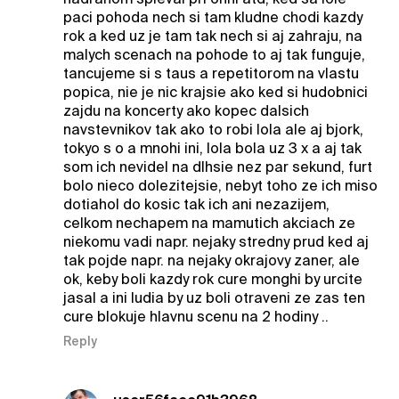
paci pohoda nech si tam kludne chodi kazdy
rok a ked uz je tam tak nech si aj zahraju, na
malych scenach na pohode to aj tak funguje,
tancujeme si s taus a repetitorom na vlastu
popica, nie je nic krajsie ako ked si hudobnici
zajdu na koncerty ako kopec dalsich
navstevnikov tak ako to robi lola ale aj bjork,
tokyo s o a mnohi ini, lola bola uz 3 x a aj tak
som ich nevidel na dlhsie nez par sekund, furt
bolo nieco dolezitejsie, nebyt toho ze ich miso
dotiahol do kosic tak ich ani nezazijem,
celkom nechapem na mamutich akciach ze
niekomu vadi napr. nejaky stredny prud ked aj
tak pojde napr. na nejaky okrajovy zaner, ale
ok, keby boli kazdy rok cure monghi by urcite
jasal a ini ludia by uz boli otraveni ze zas ten
cure blokuje hlavnu scenu na 2 hodiny ..
Reply