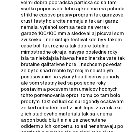
velmi dobra popradska particka co sa tam
vsetko poposuvalo lebo aj ked ma ma pohoda
striktne casovo presny program tak garazove
crust festy ho urcite nemaju a tak ani garaz
nemala. vytiahol som sa teda na vetrak
garaze 100/100 mm a sledoval aj picuval som
zvukovku... neexistuje festival kde by v takom
case boli tak rozne a tak dobre totalne
mimostredne okraje. navyse posledne roky
isla ta niekdajsia hlavna headlinerska vata tak
brutalne qalitativne hore .. nechcem povedat
ze by to snad mohlo byt mojim neustalym
ponosovanim na vykony headlinerov pohody
ale som stastny ked sa posledne roky
postavim a pocuvam tam umelcov hodnych
tohto pomenovania oproti tomu co tam bolo
predtym. fakt od ludi co su legendy ocakavam
ze ked nebudem mat z nich lepsi zazitok ako
z ich studioveho materialu tak sa k nemu
aspon budu blizit a nie ze znechutene
odiderm z ich koncertu. to asi nenahravaju po