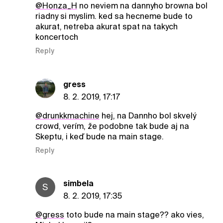
@Honza_H
no neviem na dannyho browna bol
riadny si myslim. ked sa hecneme bude to
akurat, netreba akurat spat na takych
koncertoch
Reply
gress
8. 2. 2019, 17:17
@drunkkmachine
hej, na Dannho bol skvelý
crowd, verím, že podobne tak bude aj na
Skeptu, i keď bude na main stage.
Reply
simbela
S
8. 2. 2019, 17:35
@gress
toto bude na main stage?? ako vies,