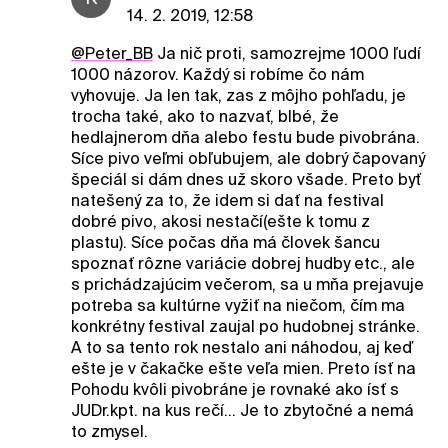
14. 2. 2019, 12:58
@Peter_BB
Ja nič proti, samozrejme 1000 ľudí
1000 názorov. Každý si robíme čo nám
vyhovuje. Ja len tak, zas z môjho pohľadu, je
trocha také, ako to nazvať, blbé, že
hedlajnerom dňa alebo festu bude pivobrána.
Síce pivo veľmi obľubujem, ale dobrý čapovaný
špeciál si dám dnes už skoro všade. Preto byť
natešený za to, že idem si dať na festival
dobré pivo, akosi nestačí(ešte k tomu z
plastu). Síce počas dňa má človek šancu
spoznať rôzne variácie dobrej hudby etc., ale
s prichádzajúcim večerom, sa u mňa prejavuje
potreba sa kultúrne vyžiť na niečom, čím ma
konkrétny festival zaujal po hudobnej stránke.
A to sa tento rok nestalo ani náhodou, aj keď
ešte je v čakačke ešte veľa mien. Preto ísť na
Pohodu kvôli pivobráne je rovnaké ako ísť s
JUDr.kpt. na kus rečí... Je to zbytočné a nemá
to zmysel.