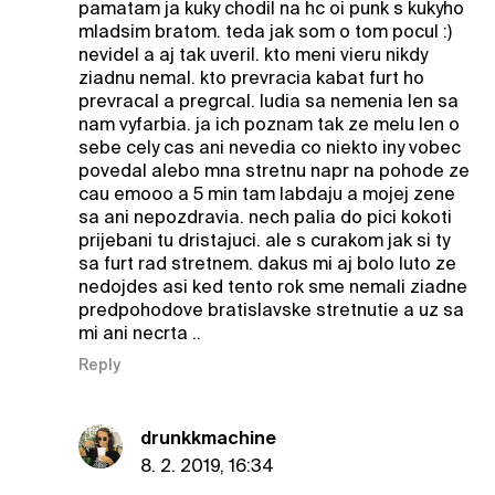
pamatam ja kuky chodil na hc oi punk s kukyho
mladsim bratom. teda jak som o tom pocul :)
nevidel a aj tak uveril. kto meni vieru nikdy
ziadnu nemal. kto prevracia kabat furt ho
prevracal a pregrcal. ludia sa nemenia len sa
nam vyfarbia. ja ich poznam tak ze melu len o
sebe cely cas ani nevedia co niekto iny vobec
povedal alebo mna stretnu napr na pohode ze
cau emooo a 5 min tam labdaju a mojej zene
sa ani nepozdravia. nech palia do pici kokoti
prijebani tu dristajuci. ale s curakom jak si ty
sa furt rad stretnem. dakus mi aj bolo luto ze
nedojdes asi ked tento rok sme nemali ziadne
predpohodove bratislavske stretnutie a uz sa
mi ani necrta ..
Reply
drunkkmachine
8. 2. 2019, 16:34