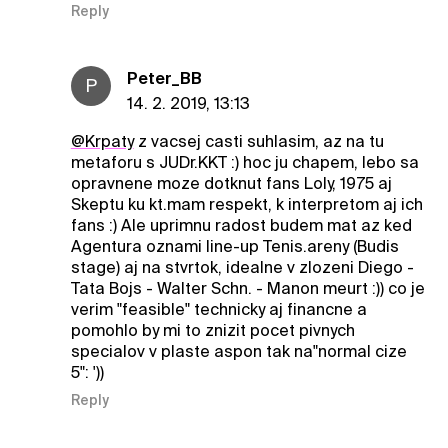
Reply
Peter_BB
P
14. 2. 2019, 13:13
@Krpaty
z vacsej casti suhlasim, az na tu
metaforu s JUDr.KKT :) hoc ju chapem, lebo sa
opravnene moze dotknut fans Loly, 1975 aj
Skeptu ku kt.mam respekt, k interpretom aj ich
fans :) Ale uprimnu radost budem mat az ked
Agentura oznami line-up Tenis.areny (Budis
stage) aj na stvrtok, idealne v zlozeni Diego -
Tata Bojs - Walter Schn. - Manon meurt :)) co je
verim "feasible" technicky aj financne a
pomohlo by mi to znizit pocet pivnych
specialov v plaste aspon tak na"normal cize
5": '))
Reply