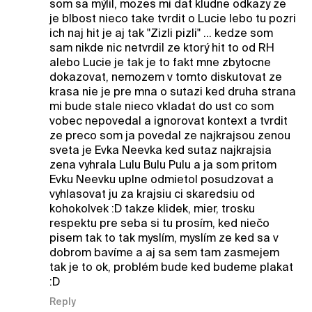
som sa mýlil, mozes mi dat kludne odkazy ze
je blbost nieco take tvrdit o Lucie lebo tu pozri
ich naj hit je aj tak "Zizli pizli" ... kedze som
sam nikde nic netvrdil ze ktorý hit to od RH
alebo Lucie je tak je to fakt mne zbytocne
dokazovat, nemozem v tomto diskutovat ze
krasa nie je pre mna o sutazi ked druha strana
mi bude stale nieco vkladat do ust co som
vobec nepovedal a ignorovat kontext a tvrdit
ze preco som ja povedal ze najkrajsou zenou
sveta je Evka Neevka ked sutaz najkrajsia
zena vyhrala Lulu Bulu Pulu a ja som pritom
Evku Neevku uplne odmietol posudzovat a
vyhlasovat ju za krajsiu ci skaredsiu od
kohokolvek :D takze klidek, mier, trosku
respektu pre seba si tu prosím, ked niečo
pisem tak to tak myslím, myslím ze ked sa v
dobrom bavíme a aj sa sem tam zasmejem
tak je to ok, problém bude ked budeme plakat
:D
Reply