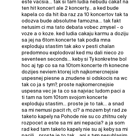
este vacsia... tak si tam ludia nebudu cakat na
ten hit koncert ale 2 koncerty... a ked bude
kapela co da hit iba raz za 10 koncertov tak ta
odozva bude absolutne famozna... tak fakt
netusim ci ma tato debata vobec zmysel - o
voze a o koze. ked ludia cakaju karmu a doziju
sa jej na 6tom koncerte tak podla mna
exploduju stastim tak ako v pesti chalan
predomnou explodoval ked mu dali nieco zo
seventeen seconds... keby si Ty konkretne bol
hoc aj typ co sa na 10tom koncerte rh konecne
dozijes neviem ktorej ich najkomercnejsie
uspesnej piesne a znudene si odskocis na wc
tak co ja s tym?, proste najkomercnejsie
uspesna vec je ta co sa najviac ludom paci a
ti tam na tom 10tom svojom koncerte
exploduju stastim... proste je to tak... a snad
sa mi nemusi pacit rh, ci? a mozem byt rad ze
taketo kapely na Pohode nie su co zhltnu cely
rozpocet a este sa mi ani nepacia? a ja som
rad ked tam taketo kapely nie su aj keby sa mi
pacili... proste je to tak... ani s tym nesuhlasim,