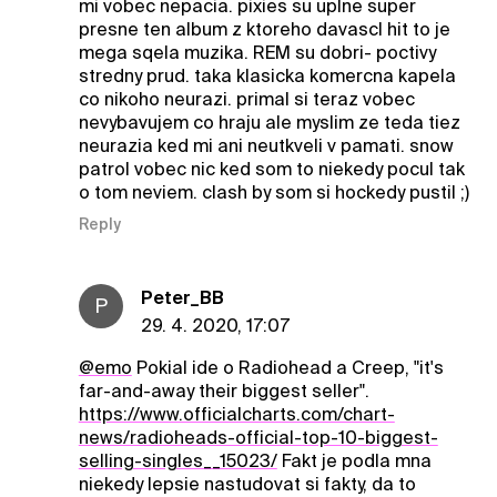
mi vobec nepacia. pixies su uplne super
presne ten album z ktoreho davascl hit to je
mega sqela muzika. REM su dobri- poctivy
stredny prud. taka klasicka komercna kapela
co nikoho neurazi. primal si teraz vobec
nevybavujem co hraju ale myslim ze teda tiez
neurazia ked mi ani neutkveli v pamati. snow
patrol vobec nic ked som to niekedy pocul tak
o tom neviem. clash by som si hockedy pustil ;)
Reply
Peter_BB
P
29. 4. 2020, 17:07
@emo
Pokial ide o Radiohead a Creep, "it's
far-and-away their biggest seller".
https://www.officialcharts.com/chart-
news/radioheads-official-top-10-biggest-
selling-singles__15023/
Fakt je podla mna
niekedy lepsie nastudovat si fakty, da to