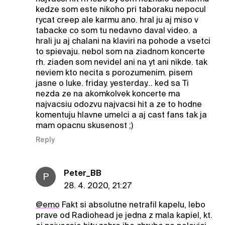
kedze som este nikoho pri taboraku nepocul
rycat creep ale karmu ano. hral ju aj miso v
tabacke co som tu nedavno daval video. a
hrali ju aj chalani na klaviri na pohode a vsetci
to spievaju. nebol som na ziadnom koncerte
rh. ziaden som nevidel ani na yt ani nikde. tak
neviem kto necita s porozumenim. pisem
jasne o luke. friday. yesterday... ked sa Ti
nezda ze na akomkolvek koncerte ma
najvacsiu odozvu najvacsi hit a ze to hodne
komentuju hlavne umelci a aj cast fans tak ja
mam opacnu skusenost ;)
Reply
Peter_BB
P
28. 4. 2020, 21:27
@emo
Fakt si absolutne netrafil kapelu, lebo
prave od Radiohead je jedna z mala kapiel, kt.