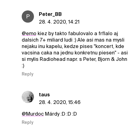
Peter_BB
P
28. 4. 2020, 14:21
@emo
kiez by takto fabulovalo a frflalo aj
dalsich 7+ miliard ludi :) Ale asi mas na mysli
nejaku inu kapelu, kedze pises "koncert, kde
vacsina caka na jednu konkretnu piesen" - asi
si mylis Radiohead napr. s Peter, Bjorn & John
:)
Reply
taus
28. 4. 2020, 15:46
@Murdoc
Márdy :D :D :D
Reply