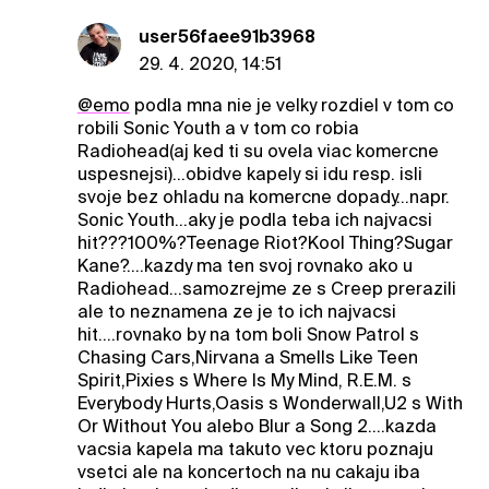
user56faee91b3968
29. 4. 2020, 14:51
@emo
podla mna nie je velky rozdiel v tom co
robili Sonic Youth a v tom co robia
Radiohead(aj ked ti su ovela viac komercne
uspesnejsi)...obidve kapely si idu resp. isli
svoje bez ohladu na komercne dopady...napr.
Sonic Youth...aky je podla teba ich najvacsi
hit???100%?Teenage Riot?Kool Thing?Sugar
Kane?....kazdy ma ten svoj rovnako ako u
Radiohead...samozrejme ze s Creep prerazili
ale to neznamena ze je to ich najvacsi
hit....rovnako by na tom boli Snow Patrol s
Chasing Cars,Nirvana a Smells Like Teen
Spirit,Pixies s Where Is My Mind, R.E.M. s
Everybody Hurts,Oasis s Wonderwall,U2 s With
Or Without You alebo Blur a Song 2....kazda
vacsia kapela ma takuto vec ktoru poznaju
vsetci ale na koncertoch na nu cakaju iba