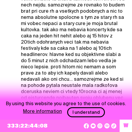
nech nejdu. samozrejme ze rovnako to budem
brat pri cure rh a vsetkych podobnych a nic to
nema absolutne spolocne s tym ze stary rh sa
mi vobec nepaci a stary cure je moja brutal
kultovka. tak ako ma nebavia koncerty kde sa
caka na jeden hit nehit alebo aj 15 hitov z
20tich odohranych veci tak ma nebavia
festivaly kde sa caka na 1 alebo aj 10tich
headlinerov. hlavne ked su objektivne slabi a
do 5 minut z nich odchadzam lebo vedla je
nieco lepsie. proti hitom nic nemam a som
prave za to aby ich kapely davali alebo
nedavali ako oni chcu... samozrejme ze ked si
na pohode pytala neustale mala radkofova
dceruska neviem ci vtedy 10rocna ci aj menej
od ejsturcende nojbauten svoju oblubenu vec
By using this website you agree to the use of cookies.
tak by ma velmi potesilo keby jej ju dali... aj
ked si nepamaram ktoru chcela bol som tiez
More information
I understand
sklamany ze jej ju nedali. no nie tak ako ona ;)
ved som velky :)) ale fakt som cakal ze jej to
333:22:44:07
W
daju...