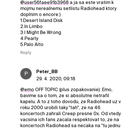
@user56faee91b3968
a ja sa este vratim k
mojmu nerealnemu setlistu Radiohead ktory
doplnim o encore:)
1.Desert Island Disk
2.In Limbo
3.I Might Be Wrong
4.Pearly
5.Palo Alto
Reply
Peter_BB
P
29. 4. 2020, 09:18
@emo
OFF TOPIC (plus zopakovanie): Emo,
bavime sa o tom, ze si absolutne netrafil
kapelu. A to z toho dovodu, ze Radiohead uz v
roku 2000 urobili taky "tah", ze na 46
koncertoch zahrali Creep presne 0x. Od vtedy
vacsina ich fans zacala respektovat to, ze na
koncertoch Radiohead sa necaka na "tu jednu