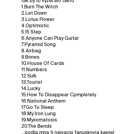
tak by to vyzeralo takto
1.Burn The Witch
2.Let Down
3.Lotus Flower
4.Optimistic
5.15 Step
6.Anyone Can Play Guitar
7.Pyramid Song
8.Airbag
9.Bones
10.House Of Cards
11.Numbers
12.Sulk
13.Tourist
14.Lucky
15.How To Disappear Cpmpletely
16.National Anthem
17.Go To Sleep
18.My Iron Lung
19.Myxomatosis
20.The Bends
...podla mna ti najvacsi fanuskovia kapiel