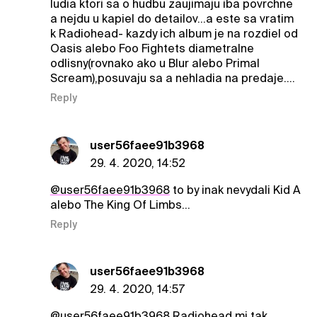
ludia ktori sa o hudbu zaujimaju iba povrchne
a nejdu u kapiel do detailov...a este sa vratim
k Radiohead- kazdy ich album je na rozdiel od
Oasis alebo Foo Fightets diametralne
odlisny(rovnako ako u Blur alebo Primal
Scream),posuvaju sa a nehladia na predaje....
Reply
user56faee91b3968
29. 4. 2020, 14:52
@user56faee91b3968
to by inak nevydali Kid A
alebo The King Of Limbs...
Reply
user56faee91b3968
29. 4. 2020, 14:57
@user56faee91b3968
Radiohead mi tak