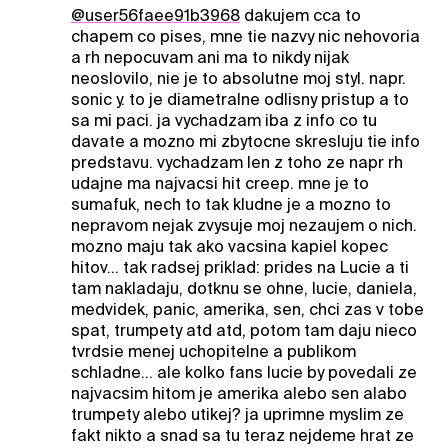
@user56faee91b3968
dakujem cca to
chapem co pises, mne tie nazvy nic nehovoria
a rh nepocuvam ani ma to nikdy nijak
neoslovilo, nie je to absolutne moj styl. napr.
sonic y. to je diametralne odlisny pristup a to
sa mi paci. ja vychadzam iba z info co tu
davate a mozno mi zbytocne skresluju tie info
predstavu. vychadzam len z toho ze napr rh
udajne ma najvacsi hit creep. mne je to
sumafuk, nech to tak kludne je a mozno to
nepravom nejak zvysuje moj nezaujem o nich.
mozno maju tak ako vacsina kapiel kopec
hitov... tak radsej priklad: prides na Lucie a ti
tam nakladaju, dotknu se ohne, lucie, daniela,
medvidek, panic, amerika, sen, chci zas v tobe
spat, trumpety atd atd, potom tam daju nieco
tvrdsie menej uchopitelne a publikom
schladne... ale kolko fans lucie by povedali ze
najvacsim hitom je amerika alebo sen alabo
trumpety alebo utikej? ja uprimne myslim ze
fakt nikto a snad sa tu teraz nejdeme hrat ze