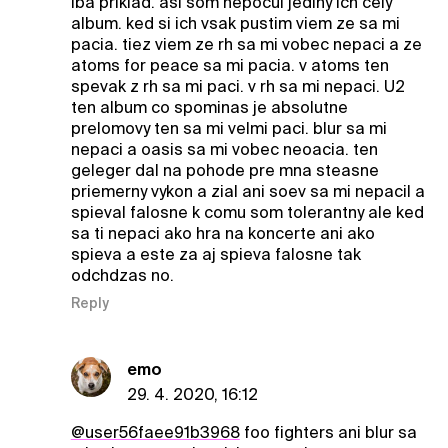
iba priklad. asi som nepocul jediny ich cely
album. ked si ich vsak pustim viem ze sa mi
pacia. tiez viem ze rh sa mi vobec nepaci a ze
atoms for peace sa mi pacia. v atoms ten
spevak z rh sa mi paci. v rh sa mi nepaci. U2
ten album co spominas je absolutne
prelomovy ten sa mi velmi paci. blur sa mi
nepaci a oasis sa mi vobec neoacia. ten
geleger dal na pohode pre mna steasne
priemerny vykon a zial ani soev sa mi nepacil a
spieval falosne k comu som tolerantny ale ked
sa ti nepaci ako hra na koncerte ani ako
spieva a este za aj spieva falosne tak
odchdzas no.
Reply
emo
29. 4. 2020, 16:12
@user56faee91b3968
foo fighters ani blur sa