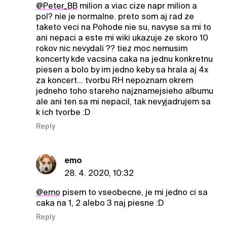
@Peter_BB
milion a viac cize napr milion a
pol? nie je normalne. preto som aj rad ze
taketo veci na Pohode nie su, navyse sa mi to
ani nepaci a este mi wiki ukazuje ze skoro 10
rokov nic nevydali ?? tiez moc nemusim
koncerty kde vacsina caka na jednu konkretnu
piesen a bolo by im jedno keby sa hrala aj 4x
za koncert... tvorbu RH nepoznam okrem
jedneho toho stareho najznamejsieho albumu
ale ani ten sa mi nepacil, tak nevyjadrujem sa
k ich tvorbe :D
Reply
emo
28. 4. 2020, 10:32
@emo
pisem to vseobecne, je mi jedno ci sa
caka na 1, 2 alebo 3 naj piesne :D
Reply