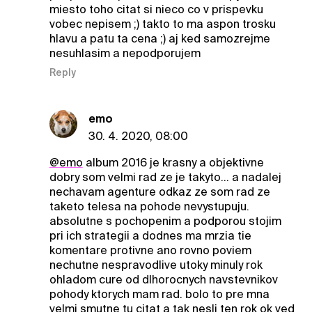
miesto toho citat si nieco co v prispevku
vobec nepisem ;) takto to ma aspon trosku
hlavu a patu ta cena ;) aj ked samozrejme
nesuhlasim a nepodporujem
Reply
emo
30. 4. 2020, 08:00
@emo
album 2016 je krasny a objektivne
dobry som velmi rad ze je takyto... a nadalej
nechavam agenture odkaz ze som rad ze
taketo telesa na pohode nevystupuju.
absolutne s pochopenim a podporou stojim
pri ich strategii a dodnes ma mrzia tie
komentare protivne ano rovno poviem
nechutne nespravodlive utoky minuly rok
ohladom cure od dlhorocnych navstevnikov
pohody ktorych mam rad. bolo to pre mna
velmi smutne tu citat a tak nesli ten rok ok ved