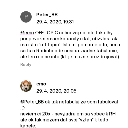
Peter_BB
P
29. 4. 2020, 19:31
@emo
OFF TOPIC nehnevaj sa, ale tak dlhy
prispevok nemam kapacity citat, obzvlast ak
ma ist o "off topic". Islo mi primarne o to, nech
sa tu o Radioheade nesiria ziadne fabulacie,
ale len realne info (kt. je mozne prezdrojovat).
Reply
emo
29. 4. 2020, 20:05
@Peter_BB
ok tak nefabuluj ze som fabuloval
:D
neviem ci 20x - nevyjadrujem sa vobec k RH
ale ok tak mozem dat svoj "vztah" k tejto
kapele: