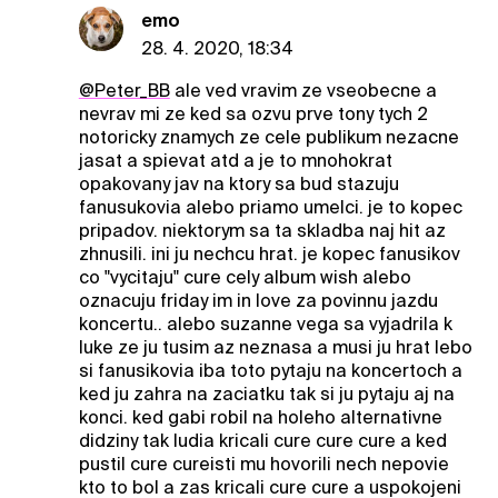
emo
28. 4. 2020, 18:34
@Peter_BB
ale ved vravim ze vseobecne a
nevrav mi ze ked sa ozvu prve tony tych 2
notoricky znamych ze cele publikum nezacne
jasat a spievat atd a je to mnohokrat
opakovany jav na ktory sa bud stazuju
fanusukovia alebo priamo umelci. je to kopec
pripadov. niektorym sa ta skladba naj hit az
zhnusili. ini ju nechcu hrat. je kopec fanusikov
co "vycitaju" cure cely album wish alebo
oznacuju friday im in love za povinnu jazdu
koncertu.. alebo suzanne vega sa vyjadrila k
luke ze ju tusim az neznasa a musi ju hrat lebo
si fanusikovia iba toto pytaju na koncertoch a
ked ju zahra na zaciatku tak si ju pytaju aj na
konci. ked gabi robil na holeho alternativne
didziny tak ludia kricali cure cure cure a ked
pustil cure cureisti mu hovorili nech nepovie
kto to bol a zas kricali cure cure a uspokojeni