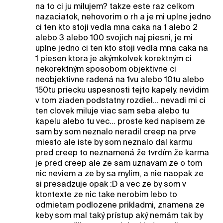
na to ci ju milujem? takze este raz celkom
nazaciatok, nehovorim o rh a je mi uplne jedno
ci ten kto stoji vedla mna caka na 1 alebo 2
alebo 3 alebo 100 svojich naj piesni, je mi
uplne jedno ci ten kto stoji vedla mna caka na
1 piesen ktora je akýmkolvek korektným ci
nekorektným sposobom objektivne ci
neobjektivne radená na 1vu alebo 10tu alebo
150tu priecku uspesnosti tejto kapely. nevidim
v tom ziaden podstatny rozdiel... nevadi mi ci
ten clovek miluje viac sam seba alebo tu
kapelu alebo tu vec... proste ked napisem ze
sam by som neznalo neradil creep na prve
miesto ale iste by som neznalo dal karmu
pred creep to neznamená že tvrdím že karma
je pred creep ale ze sam uznavam ze o tom
nic neviem a ze by sa mylim, a nie naopak ze
si presadzuje opak :D a vec ze by som v
ktontexte ze nic take nerobim lebo to
odmietam podlozene prikladmi, znamena ze
keby som mal taký prístup aký nemám tak by