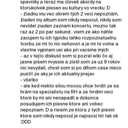
spevniky a teraz ma clovek akordy na
ktorukolvek piesen eu kultury vo vrecku :D
- žiadnu inu vec okrem tých 2 veci nepoznám,
žiaden iny album som nikdy nepocul, nikdy som
nevídel ziaden zaznam koncertu, mozno tak
raz az 2 po par sekund.. viem ze ako náhle
zacujem tu ich typicku lahko rozpoznatuelnu
tvorbu ze mi to nic nehovori a je mi to volne a
vlastne vypinam usi ako pri vacsine iných
- az v tejto diskusii som si pozrel wiki čo aj
jasne pisem nvyssie a zistil som ze uz 9 rokov
nic nevydali, chcel som si po dlhom case nieco
pustit ze aky je ich aktualny prejav
- všetko
- ale ked niekto silou mocou chce tvrdit ze sa
hrám na specialistu na RH a ze tvrdim veci
ktoré by mi ani nenapadli a dokonca
posudujem ich piesne ktore ani vobec
nepoznam :D a riesim ze ktora z tych piesni
ktore som nikdy nepocul je najvacsi hit tak ok
:DDD