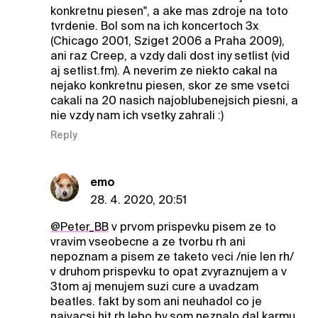
konkretnu piesen", a ake mas zdroje na toto
tvrdenie. Bol som na ich koncertoch 3x
(Chicago 2001, Sziget 2006 a Praha 2009),
ani raz Creep, a vzdy dali dost iny setlist (vid
aj setlist.fm). A neverim ze niekto cakal na
nejako konkretnu piesen, skor ze sme vsetci
cakali na 20 nasich najoblubenejsich piesni, a
nie vzdy nam ich vsetky zahrali :)
Reply
emo
28. 4. 2020, 20:51
@Peter_BB
v prvom prispevku pisem ze to
vravim vseobecne a ze tvorbu rh ani
nepoznam a pisem ze taketo veci /nie len rh/
v druhom prispevku to opat zvyraznujem a v
3tom aj menujem suzi cure a uvadzam
beatles. fakt by som ani neuhadol co je
najvacsi hit rh lebo by som neznalo dal karmu