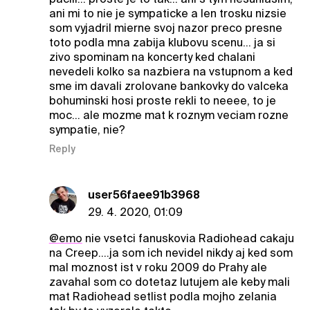
ani mi to nie je sympaticke a len trosku nizsie
som vyjadril mierne svoj nazor preco presne
toto podla mna zabija klubovu scenu... ja si
zivo spominam na koncerty ked chalani
nevedeli kolko sa nazbiera na vstupnom a ked
sme im davali zrolovane bankovky do valceka
bohuminski hosi proste rekli to neeee, to je
moc... ale mozme mat k roznym veciam rozne
sympatie, nie?
Reply
user56faee91b3968
29. 4. 2020, 01:09
@emo
nie vsetci fanuskovia Radiohead cakaju
na Creep....ja som ich nevidel nikdy aj ked som
mal moznost ist v roku 2009 do Prahy ale
zavahal som co dotetaz lutujem ale keby mali
mat Radiohead setlist podla mojho zelania