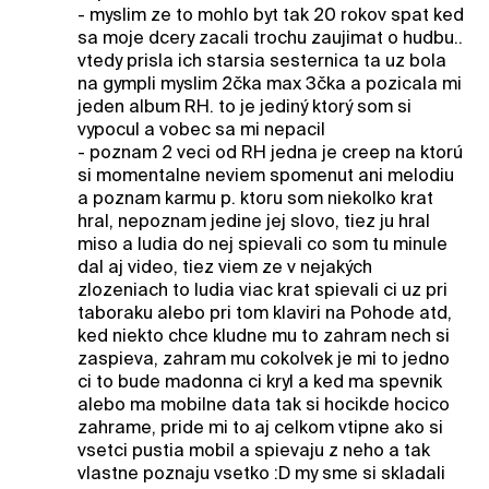
- myslim ze to mohlo byt tak 20 rokov spat ked
sa moje dcery zacali trochu zaujimat o hudbu..
vtedy prisla ich starsia sesternica ta uz bola
na gympli myslim 2čka max 3čka a pozicala mi
jeden album RH. to je jediný ktorý som si
vypocul a vobec sa mi nepacil
- poznam 2 veci od RH jedna je creep na ktorú
si momentalne neviem spomenut ani melodiu
a poznam karmu p. ktoru som niekolko krat
hral, nepoznam jedine jej slovo, tiez ju hral
miso a ludia do nej spievali co som tu minule
dal aj video, tiez viem ze v nejakých
zlozeniach to ludia viac krat spievali ci uz pri
taboraku alebo pri tom klaviri na Pohode atd,
ked niekto chce kludne mu to zahram nech si
zaspieva, zahram mu cokolvek je mi to jedno
ci to bude madonna ci kryl a ked ma spevnik
alebo ma mobilne data tak si hocikde hocico
zahrame, pride mi to aj celkom vtipne ako si
vsetci pustia mobil a spievaju z neho a tak
vlastne poznaju vsetko :D my sme si skladali