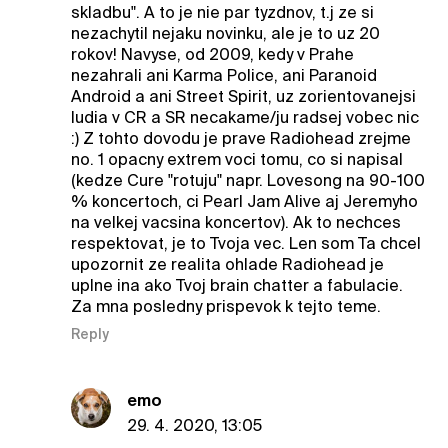
skladbu". A to je nie par tyzdnov, t.j ze si
nezachytil nejaku novinku, ale je to uz 20
rokov! Navyse, od 2009, kedy v Prahe
nezahrali ani Karma Police, ani Paranoid
Android a ani Street Spirit, uz zorientovanejsi
ludia v CR a SR necakame/ju radsej vobec nic
:) Z tohto dovodu je prave Radiohead zrejme
no. 1 opacny extrem voci tomu, co si napisal
(kedze Cure "rotuju" napr. Lovesong na 90-100
% koncertoch, ci Pearl Jam Alive aj Jeremyho
na velkej vacsina koncertov). Ak to nechces
respektovat, je to Tvoja vec. Len som Ta chcel
upozornit ze realita ohlade Radiohead je
uplne ina ako Tvoj brain chatter a fabulacie.
Za mna posledny prispevok k tejto teme.
Reply
emo
29. 4. 2020, 13:05