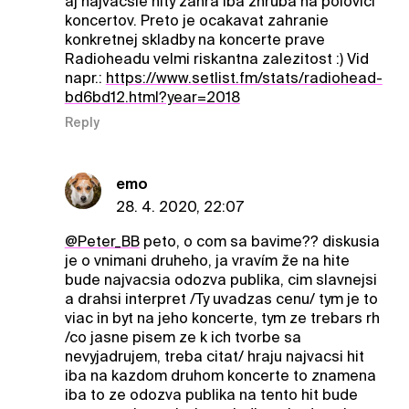
aj najvacsie hity zahra iba zhruba na polovici
koncertov. Preto je ocakavat zahranie
konkretnej skladby na koncerte prave
Radioheadu velmi riskantna zalezitost :) Vid
napr.:
https://www.setlist.fm/stats/radiohead-
bd6bd12.html?year=2018
Reply
emo
28. 4. 2020, 22:07
@Peter_BB
peto, o com sa bavime?? diskusia
je o vnimani druheho, ja vravím že na hite
bude najvacsia odozva publika, cim slavnejsi
a drahsi interpret /Ty uvadzas cenu/ tym je to
viac in byt na jeho koncerte, tym ze trebars rh
/co jasne pisem ze k ich tvorbe sa
nevyjadrujem, treba citat/ hraju najvacsi hit
iba na kazdom druhom koncerte to znamena
iba to ze odozva publika na tento hit bude