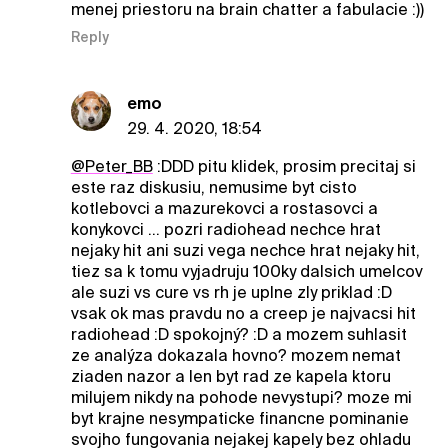
menej priestoru na brain chatter a fabulacie :))
Reply
emo
29. 4. 2020, 18:54
@Peter_BB
:DDD pitu klidek, prosim precitaj si
este raz diskusiu, nemusime byt cisto
kotlebovci a mazurekovci a rostasovci a
konykovci ... pozri radiohead nechce hrat
nejaky hit ani suzi vega nechce hrat nejaky hit,
tiez sa k tomu vyjadruju 100ky dalsich umelcov
ale suzi vs cure vs rh je uplne zly priklad :D
vsak ok mas pravdu no a creep je najvacsi hit
radiohead :D spokojný? :D a mozem suhlasit
ze analýza dokazala hovno? mozem nemat
ziaden nazor a len byt rad ze kapela ktoru
milujem nikdy na pohode nevystupi? moze mi
byt krajne nesympaticke financne pominanie
svojho fungovania nejakej kapely bez ohladu