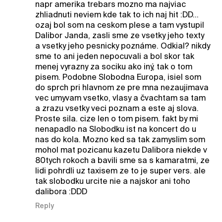
napr amerika trebars mozno ma najviac
zhliadnuti neviem kde tak to ich naj hit :DD...
ozaj bol som na ceskom plese a tam vystupil
Dalibor Janda, zasli sme ze vsetky jeho texty
a vsetky jeho pesnicky poznáme. Odkial? nikdy
sme to ani jeden nepocuvali a bol skor tak
menej vyrazny za sociku ako iný, tak o tom
pisem. Podobne Slobodna Europa, isiel som
do sprch pri hlavnom ze pre mna nezaujimava
vec umyvam vsetko, vlasy a čvachtam sa tam
a zrazu vsetky veci poznam a este aj slova.
Proste sila. cize len o tom pisem. fakt by mi
nenapadlo na Slobodku ist na koncert do u
nas do kola. Mozno ked sa tak zamyslim som
mohol mat pozicanu kazetu Dalibora niekde v
80tych rokoch a bavili sme sa s kamaratmi, ze
lidi pohrdli uz taxisem ze to je super vers. ale
tak slobodku urcite nie a najskor ani toho
dalibora :DDD
Reply