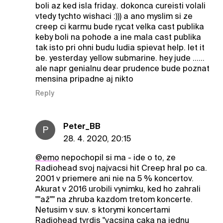
boli az ked isla friday.. dokonca cureisti volali
vtedy tychto wishaci :))) a ano myslim si ze
creep ci karmu bude rycat velka cast publika
keby boli na pohode a ine mala cast publika
tak isto pri ohni budu ludia spievat help. let it
be. yesterday. yellow submarine. hey jude ......
ale napr genialnu dear prudence bude poznat
mensina pripadne aj nikto
Reply
Peter_BB
P
28. 4. 2020, 20:15
@emo
nepochopil si ma - ide o to, ze
Radiohead svoj najvacsi hit Creep hral po ca.
2001 v priemere ani nie na 5 % koncertov.
Akurat v 2016 urobili vynimku, ked ho zahrali
""až"" na zhruba kazdom tretom koncerte.
Netusim v suv. s ktorymi koncertami
Radiohead tvrdis "vacsina caka na jednu