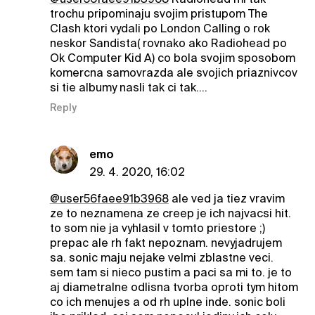
trochu pripominaju svojim pristupom The
Clash ktori vydali po London Calling o rok
neskor Sandista( rovnako ako Radiohead po
Ok Computer Kid A) co bola svojim sposobom
komercna samovrazda ale svojich priaznivcov
si tie albumy nasli tak ci tak....
Reply
emo
29. 4. 2020, 16:02
@user56faee91b3968
ale ved ja tiez vravim
ze to neznamena ze creep je ich najvacsi hit.
to som nie ja vyhlasil v tomto priestore ;)
prepac ale rh fakt nepoznam. nevyjadrujem
sa. sonic maju nejake velmi zblastne veci.
sem tam si nieco pustim a paci sa mi to. je to
aj diametralne odlisna tvorba oproti tym hitom
co ich menujes a od rh uplne inde. sonic boli