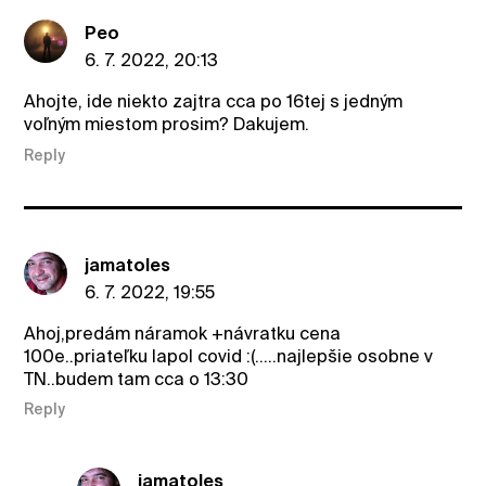
Peo
6. 7. 2022, 20:13
Ahojte, ide niekto zajtra cca po 16tej s jedným
voľným miestom prosim? Dakujem.
Reply
jamatoles
6. 7. 2022, 19:55
Ahoj,predám náramok +návratku cena
100e..priateľku lapol covid :(.....najlepšie osobne v
TN..budem tam cca o 13:30
Reply
jamatoles