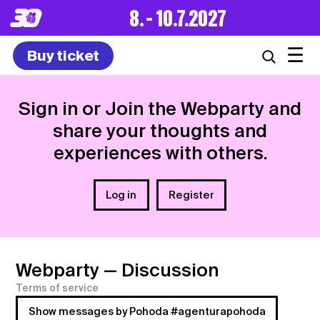
8. – 10.7.2027
☰
Buy ticket
Sign in or Join the Webparty and
share your thoughts and
experiences with others.
Log in
Register
Webparty
— Discussion
Terms of service
Show messages by Pohoda #agenturapohoda