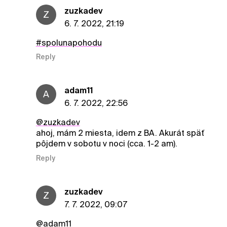
zuzkadev
Z
6. 7. 2022, 21:19
#spolunapohodu
Reply
adam11
A
6. 7. 2022, 22:56
@zuzkadev
ahoj, mám 2 miesta, idem z BA. Akurát späť
pôjdem v sobotu v noci (cca. 1-2 am).
Reply
zuzkadev
Z
7. 7. 2022, 09:07
@adam11