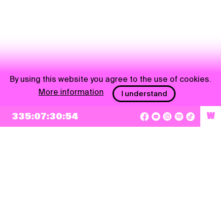
By using this website you agree to the use of cookies.
More information
I understand
NEWSLETTER
335:07:30:53
W
Sign up
By checking this box, I agree that my e-mail address will be added to Pohoda
Newsletter and used for marketing purposes.