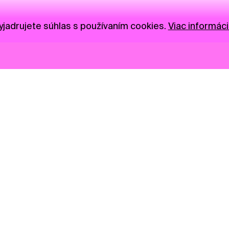
jadrujete súhlas s používaním cookies.
Viac informáci
Novinky
Darujte
Privacy Policy
NGO
Press
Ambass
Gastro
Visual S
Market zóna