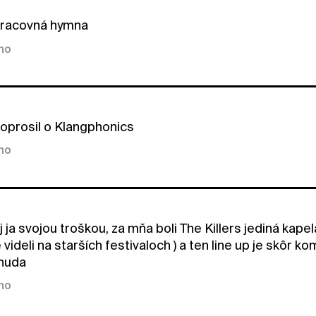
pracovná hymna
kno
oprosil o Klangphonics
kno
 ja svojou troškou, za mňa boli The Killers jediná kapela k
videli na starších festivaloch ) a ten line up je skôr
 nuda
kno