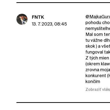
@MajkaGur
FNTK
pohodu chod
13. 7. 2023, 08:45
nemysliteľné
Mal som ten
tu vážne dlh
skok ) a vše
fungoval ta
Z tých mien 
(okrem klawg
zrovna moja 
konkurent (H
končím
Zobraziť vlá