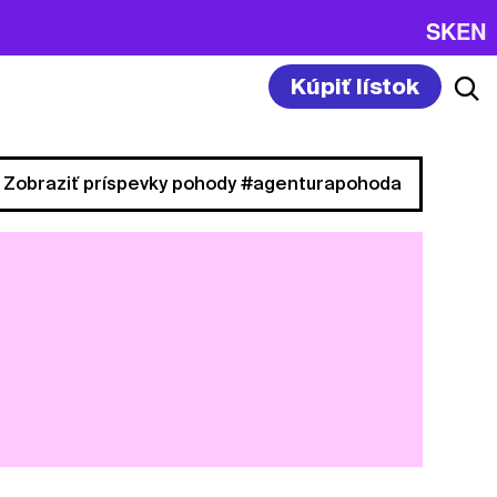
SK
EN
Kúpiť lístok
Zobraziť príspevky pohody #agenturapohoda