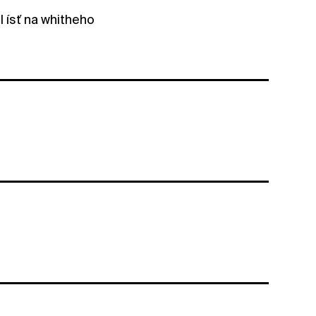
 ísť na whitheho