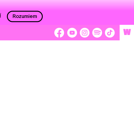
í
Rozumiem
W
 nám 2 %
Brigádnici
Dobrovoľníci
adors
Separátori
tage