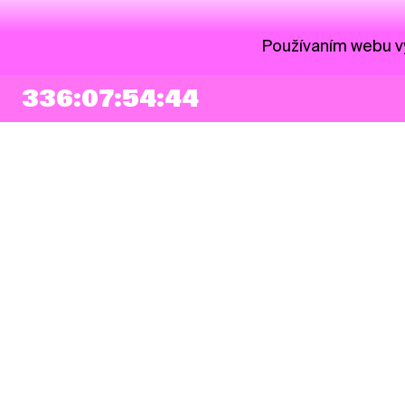
Používaním webu vy
336:07:54:43
NEWSLETTER
Prihlásiť sa
Súhlasím so zapísaním mojej e-mailovej adresy do Pohoda Newslettra a
využívaním na marketingové účely.