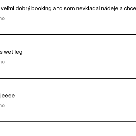
 veľmi dobrý booking a to som nevkladal nádeje a chcel
kno
s wet leg
kno
 jeeee
kno