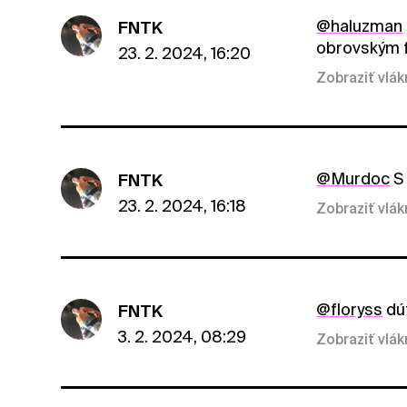
@haluzman
FNTK
obrovským f
23. 2. 2024, 16:20
Zobraziť vlá
@Murdoc
S 
FNTK
23. 2. 2024, 16:18
Zobraziť vlá
@floryss
dúf
FNTK
3. 2. 2024, 08:29
Zobraziť vlá