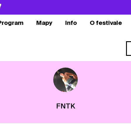
7
Program
Mapy
Info
O festivale
FNTK