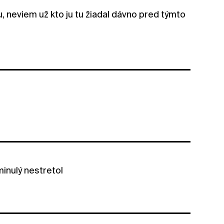
, neviem už kto ju tu žiadal dávno pred týmto
inulý nestretol