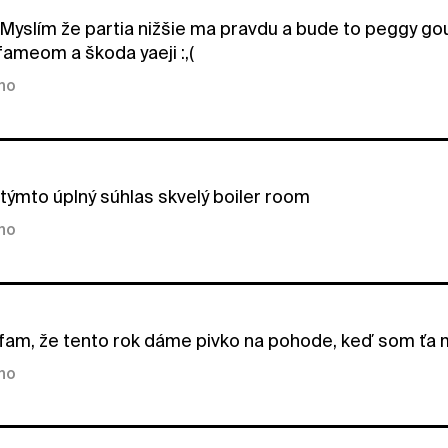
Myslím že partia nižšie ma pravdu a bude to peggy gou
ameom a škoda yaeji :,(
kno
týmto úplný súhlas skvelý boiler room
kno
am, že tento rok dáme pivko na pohode, keď som ťa m
kno