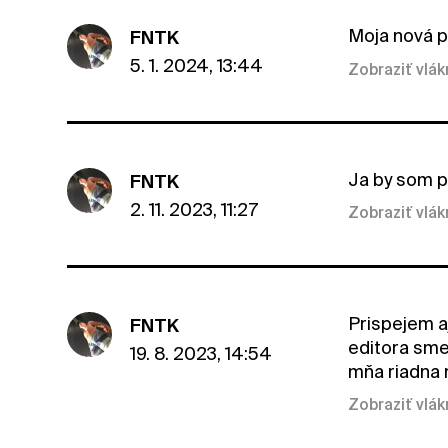
Moja nová 
FNTK
5. 1. 2024, 13:44
Zobraziť vlá
Ja by som p
FNTK
2. 11. 2023, 11:27
Zobraziť vlá
Prispejem aj
FNTK
editora sme 
19. 8. 2023, 14:54
mňa riadna
Zobraziť vlá