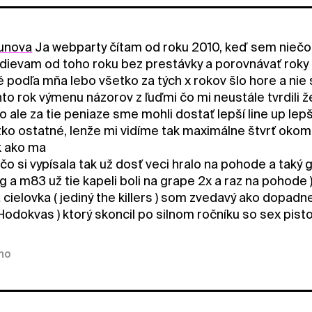
unova
Ja webparty čítam od roku 2010, keď sem niečo n
ievam od toho roku bez prestávky a porovnávať roky ke
 podľa mňa lebo všetko za tých x rokov šlo hore a nie 
to rok výmenu názorov z ľuďmi čo mi neustále tvrdili ž
o ale za tie peniaze sme mohli dostať lepší line up lep
tko ostatné, lenže mi vidíme tak maximálne štvrť okom 
k ako ma
čo si vypísala tak už dosť veci hralo na pohode a taký g
 a m83 už tie kapeli boli na grape 2x a raz na pohode )
cielovka ( jediný the killers ) som zvedavý ako dopadne 
odokvas ) ktorý skoncil po silnom ročníku so sex pisto
kno