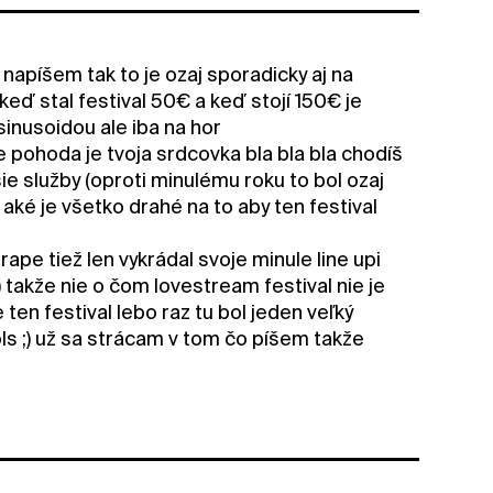
apíšem tak to je ozaj sporadicky aj na
ď stal festival 50€ a keď stojí 150€ je
sinusoidou ale iba na hor
e pohoda je tvoja srdcovka bla bla bla chodíš
šie služby (oproti minulému roku to bol ozaj
aké je všetko drahé na to aby ten festival
rape tiež len vykrádal svoje minule line upi
 takže nie o čom lovestream festival nie je
ten festival lebo raz tu bol jeden veľký
ls ;) už sa strácam v tom čo píšem takže