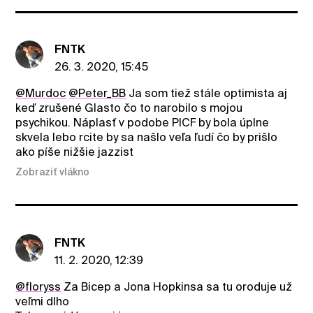
FNTK
26. 3. 2020, 15:45
@Murdoc
@Peter_BB
Ja som tiež stále optimista aj
keď zrušené Glasto čo to narobilo s mojou
psychikou. Náplasť v podobe PICF by bola úplne
skvela lebo rcite by sa našlo veľa ľudí čo by prišlo
ako píše nižšie jazzist
Zobraziť vlákno
FNTK
11. 2. 2020, 12:39
@floryss
Za Bicep a Jona Hopkinsa sa tu oroduje už
veľmi dlho