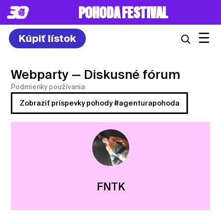
POHODA FESTIVAL
☰
Kúpiť lístok
Webparty
— Diskusné fórum
Podmienky používania
Zobraziť príspevky pohody #agenturapohoda
FNTK