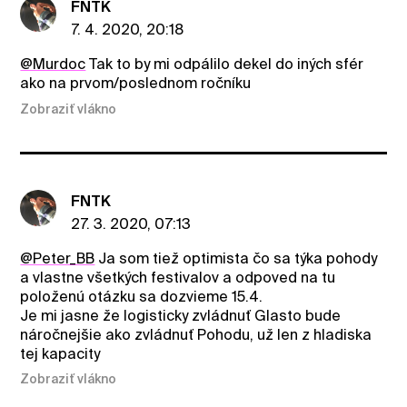
FNTK
7. 4. 2020, 20:18
@Murdoc
Tak to by mi odpálilo dekel do iných sfér
ako na prvom/poslednom ročníku
Zobraziť vlákno
FNTK
27. 3. 2020, 07:13
@Peter_BB
Ja som tiež optimista čo sa týka pohody
a vlastne všetkých festivalov a odpoved na tu
položenú otázku sa dozvieme 15.4.
Je mi jasne že logisticky zvládnuť Glasto bude
náročnejšie ako zvládnuť Pohodu, už len z hladiska
tej kapacity
Zobraziť vlákno