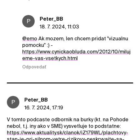
Peter_BB
P
18. 7. 2024, 11:03
@emo
Ak mozem, len chcem pridat "vizualnu
pomocku" :) -
https://www.cynickaobluda.com/2012/10/miluj
eme-vas-vsetkych.html
Odpovedať
Peter_BB
P
16. 7. 2024, 17:19
V tomto podcaste odbornik na burky (kt. na Pohode
nebol, t.j. iny ako v SME) vysvetluje to podstatne:
https://www.aktuality.sk/clanok/iZ179WL/plachtovy-
stan-je-pri-silnom-vetre-rizikovy-neskryvajte-sa-