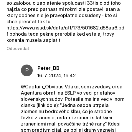
so zalobou o zaplatenie spolucasti 33tisic od toho
hajzla co pred patnastimi rokmi zle postavil stan a
ktory dodnes nie je pravoplatne odsudeny - kto si
chce precitat tak tu
https://www.nsud.sk/data/att/173/501682.d58aa6.pd
f
pohoda teda pekne prerobila ked este aj trovy
konania musela zaplatit
Odpovedať
Peter_BB
P
16. 7. 2024, 16:42
@Captain_Obvious
Vdaka, som zvedavy, ci sa
Agentura obrati na ESLP vo veci prietahov
slovenskych sudov. Potesila ma ina vec v inom
clanku (link dole): "Jedna osoba utrpela
zlomeninu bedrového kĺbu, čo je stredne
ťažké zranenie, ostatní zranení s ľahkými
zraneniami mali poväčšine tržné rany." Kdesi
som predtym cital, ze bol aj druhy vaznejsi