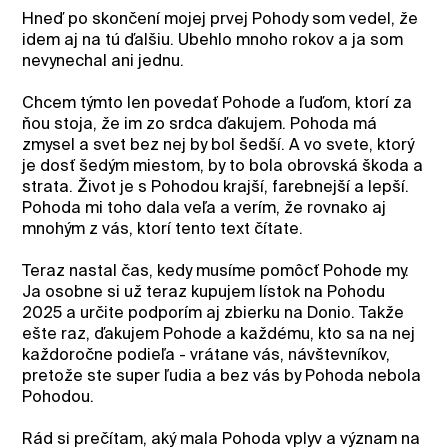
Hneď po skončení mojej prvej Pohody som vedel, že
idem aj na tú ďalšiu. Ubehlo mnoho rokov a ja som
nevynechal ani jednu.
Chcem týmto len povedať Pohode a ľuďom, ktorí za
ňou stoja, že im zo srdca ďakujem. Pohoda má
zmysel a svet bez nej by bol šedší. A vo svete, ktorý
je dosť šedým miestom, by to bola obrovská škoda a
strata. Život je s Pohodou krajší, farebnejší a lepší.
Pohoda mi toho dala veľa a verím, že rovnako aj
mnohým z vás, ktorí tento text čítate.
Teraz nastal čas, kedy musíme pomôcť Pohode my.
Ja osobne si už teraz kupujem lístok na Pohodu
2025 a určite podporím aj zbierku na Donio. Takže
ešte raz, ďakujem Pohode a každému, kto sa na nej
každoročne podieľa - vrátane vás, návštevníkov,
pretože ste super ľudia a bez vás by Pohoda nebola
Pohodou.
Rád si prečítam, aký mala Pohoda vplyv a význam na