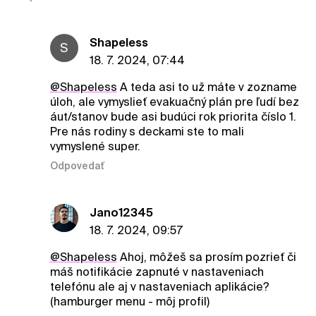
ShapeIess
S
18. 7. 2024, 07:44
@ShapeIess
A teda asi to už máte v zozname
úloh, ale vymyslieť evakuačný plán pre ľudí bez
áut/stanov bude asi budúci rok priorita číslo 1.
Pre nás rodiny s deckami ste to mali
vymyslené super.
Odpovedať
Jano12345
18. 7. 2024, 09:57
@ShapeIess
Ahoj, môžeš sa prosím pozrieť či
máš notifikácie zapnuté v nastaveniach
telefónu ale aj v nastaveniach aplikácie?
(hamburger menu - môj profil)