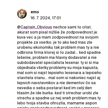
emo
16. 7. 2024, 17:01
@Captain_Obvious
nechce sami to citat,
akurat som pisal nižšie že zodpovednost je
kuva vec a ja mam zodpovednost na svojom
projekte za vsetko. je to ako ked mas zle
urobenu ekonomiku tak problem mas ty a nie
odbrona firma ktorej si to zadal... ked spadne
lešenie, problem ma hlavny dodavatel a nie
subdodavatel specialista lesenar. ty si si ma
objednala všetky problemy su moja kapusta,
mal som si najst lepsieho lesenara a lepsieho
stavitela stanu... mal som si nakoniec najst aj
lepsich navstevnikov a nie dementov čo sa
nevedia o seba postarat ked im celý den
hlasim že ide burka. ked ti strechar urobi zle
strechu a spadne uz nej sneh problem mas ty
lebo tvoja stavba ohrozila, mamame aspon