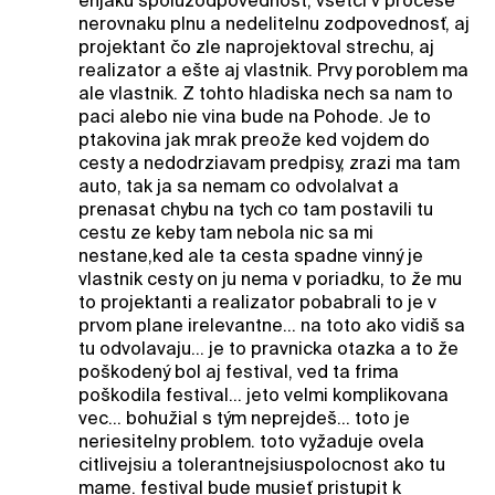
enjaku spoluzodpovednost, vsetci v procese
nerovnaku plnu a nedelitelnu zodpovednosť, aj
projektant čo zle naprojektoval strechu, aj
realizator a ešte aj vlastnik. Prvy poroblem ma
ale vlastnik. Z tohto hladiska nech sa nam to
paci alebo nie vina bude na Pohode. Je to
ptakovina jak mrak preože ked vojdem do
cesty a nedodrziavam predpisy, zrazi ma tam
auto, tak ja sa nemam co odvolalvat a
prenasat chybu na tych co tam postavili tu
cestu ze keby tam nebola nic sa mi
nestane,ked ale ta cesta spadne vinný je
vlastnik cesty on ju nema v poriadku, to že mu
to projektanti a realizator pobabrali to je v
prvom plane irelevantne... na toto ako vidiš sa
tu odvolavaju... je to pravnicka otazka a to že
poškodený bol aj festival, ved ta frima
poškodila festival... jeto velmi komplikovana
vec... bohužial s tým neprejdeš... toto je
neriesitelny problem. toto vyžaduje ovela
citlivejsiu a tolerantnejsiuspolocnost ako tu
mame. festival bude musieť pristupit k