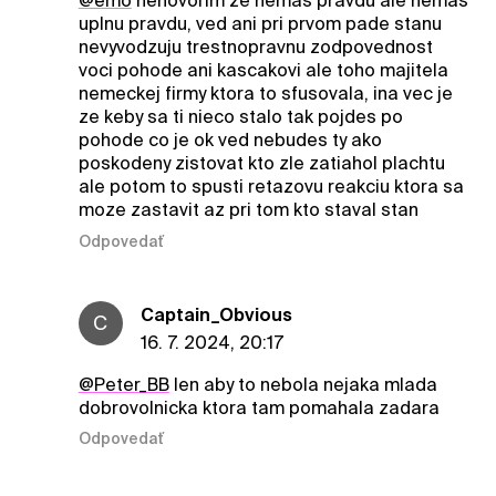
@emo
nehovorim ze nemas pravdu ale nemas
uplnu pravdu, ved ani pri prvom pade stanu
nevyvodzuju trestnopravnu zodpovednost
voci pohode ani kascakovi ale toho majitela
nemeckej firmy ktora to sfusovala, ina vec je
ze keby sa ti nieco stalo tak pojdes po
pohode co je ok ved nebudes ty ako
poskodeny zistovat kto zle zatiahol plachtu
ale potom to spusti retazovu reakciu ktora sa
moze zastavit az pri tom kto staval stan
Odpovedať
Captain_Obvious
C
16. 7. 2024, 20:17
@Peter_BB
len aby to nebola nejaka mlada
dobrovolnicka ktora tam pomahala zadara
Odpovedať