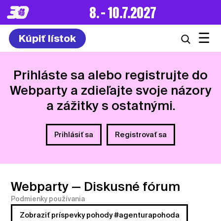
8. – 10.7.2027
☰
Kúpiť lístok
Prihláste sa alebo registrujte do
Webparty a zdieľajte svoje názory
a zážitky s ostatnými.
Prihlásiť sa
Registrovať sa
Webparty
— Diskusné fórum
Podmienky používania
Zobraziť príspevky pohody #agenturapohoda