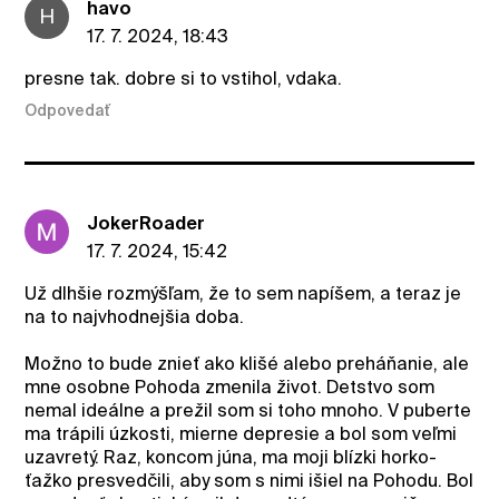
havo
H
17. 7. 2024, 18:43
presne tak. dobre si to vstihol, vdaka.
Odpovedať
JokerRoader
17. 7. 2024, 15:42
Už dlhšie rozmýšľam, že to sem napíšem, a teraz je
na to najvhodnejšia doba.
Možno to bude znieť ako klišé alebo preháňanie, ale
mne osobne Pohoda zmenila život. Detstvo som
nemal ideálne a prežil som si toho mnoho. V puberte
ma trápili úzkosti, mierne depresie a bol som veľmi
uzavretý. Raz, koncom júna, ma moji blízki horko-
ťažko presvedčili, aby som s nimi išiel na Pohodu. Bol