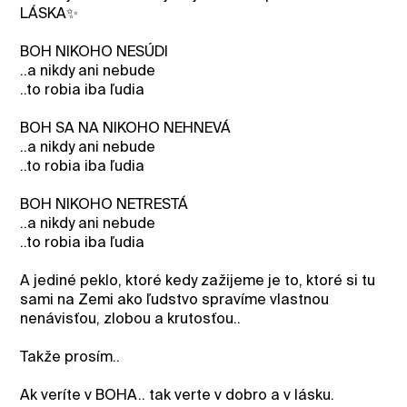
LÁSKA✨️
BOH NIKOHO NESÚDI
..a nikdy ani nebude
..to robia iba ľudia
BOH SA NA NIKOHO NEHNEVÁ
..a nikdy ani nebude
..to robia iba ľudia
BOH NIKOHO NETRESTÁ
..a nikdy ani nebude
..to robia iba ľudia
A jediné peklo, ktoré kedy zažijeme je to, ktoré si tu
sami na Zemi ako ľudstvo spravíme vlastnou
nenávisťou, zlobou a krutosťou..
Takže prosím..
Ak veríte v BOHA.. tak verte v dobro a v lásku.