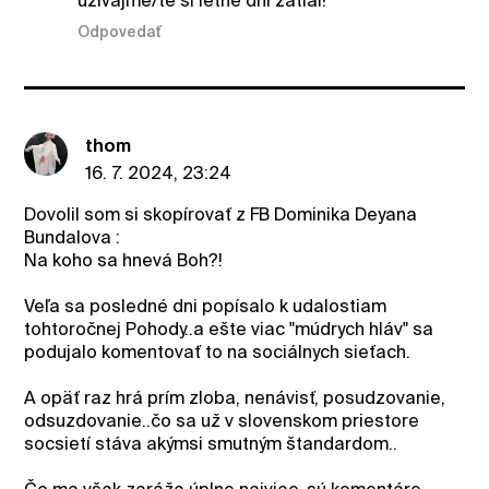
uzivajme/te si letne dni zatial!
Odpovedať
thom
16. 7. 2024, 23:24
Dovolil som si skopírovať z FB Dominika Deyana
Bundalova :
Na koho sa hnevá Boh?!
Veľa sa posledné dni popísalo k udalostiam
tohtoročnej Pohody..a ešte viac "múdrych hláv" sa
podujalo komentovať to na sociálnych sieťach.
A opäť raz hrá prím zloba, nenávisť, posudzovanie,
odsuzdovanie..čo sa už v slovenskom priestore
socsietí stáva akýmsi smutným štandardom..