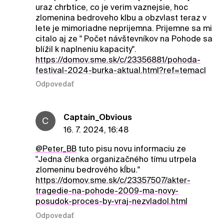
uraz chrbtice, co je verim vaznejsie, hoc
zlomenina bedroveho klbu a obzvlast teraz v
lete je mimoriadne neprijemna. Prijemne sa mi
citalo aj ze " Počet návštevníkov na Pohode sa
blížil k naplneniu kapacity".
https://domov.sme.sk/c/23356881/pohoda-
festival-2024-burka-aktual.html?ref=temacl
Odpovedať
Captain_Obvious
C
16. 7. 2024, 16:48
@Peter_BB
tuto pisu novu informaciu ze
"Jedna členka organizačného tímu utrpela
zlomeninu bedrového kĺbu."
https://domov.sme.sk/c/23357507/akter-
tragedie-na-pohode-2009-ma-novy-
posudok-proces-by-vraj-nezvladol.html
Odpovedať