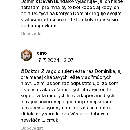
Dominik Deyan Bundalov vyjadruje- ja ich nikde
neratam, pre mna by to bol kopec aj keby ich
bola 1/4 tých na ktorých Dominik reguje svojim
statusom, staci pozriet ktorukolvek diskusiu
pod prispevkom
Odpovedať
emo
17. 7. 2024, 12:07
@Doktor_Zivago
citujem ešte raz Dominika, aj
pre menej chápavých: ešte viac "múdrych
hláv". Už mi aspoň raz odpustite ujo, že som
ešte viac ako veľa mudrych hlav vymenil z
kopec, vela mudrych hlav a kopec mudrych
hlav jev hovorenej aj písanej našej krásnej
slovenčine synonymom. ok zas si tu dám
klidek, aby som tu zas Vás a podobných
nevytáčal... cmuk
Odpovedať