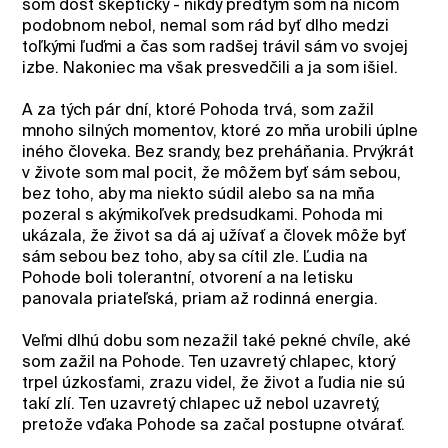
som dosť skeptický - nikdy predtým som na ničom
podobnom nebol, nemal som rád byť dlho medzi
toľkými ľuďmi a čas som radšej trávil sám vo svojej
izbe. Nakoniec ma však presvedčili a ja som išiel.
A za tých pár dní, ktoré Pohoda trvá, som zažil
mnoho silných momentov, ktoré zo mňa urobili úplne
iného človeka. Bez srandy, bez preháňania. Prvýkrát
v živote som mal pocit, že môžem byť sám sebou,
bez toho, aby ma niekto súdil alebo sa na mňa
pozeral s akýmikoľvek predsudkami. Pohoda mi
ukázala, že život sa dá aj užívať a človek môže byť
sám sebou bez toho, aby sa cítil zle. Ľudia na
Pohode boli tolerantní, otvorení a na letisku
panovala priateľská, priam až rodinná energia.
Veľmi dlhú dobu som nezažil také pekné chvíle, aké
som zažil na Pohode. Ten uzavretý chlapec, ktorý
trpel úzkosťami, zrazu videl, že život a ľudia nie sú
takí zlí. Ten uzavretý chlapec už nebol uzavretý,
pretože vďaka Pohode sa začal postupne otvárať.