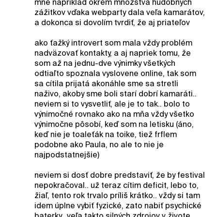
mne napríklad okrem množstva hudobných
zážitkov vďaka webparty dala veľa kamarátov,
a dokonca si dovolím tvrdiť, že aj priateľov
ako ťažký introvert som mala vždy problém
nadväzovať kontakty, a aj napriek tomu, že
som až na jednu-dve výnimky všetkých
odtiaľto spoznala vyslovene online, tak som
sa cítila prijatá akonáhle sme sa stretli
naživo, akoby sme boli starí dobrí kamaráti..
neviem si to vysvetliť, ale je to tak.. bolo to
výnimočné rovnako ako na mňa vždy všetko
výnimočne pôsobí, keď som na letisku (áno,
keď nie je toaleťák na toike, tiež frflem
podobne ako Paula, no ale to nie je
najpodstatnejšie)
neviem si dosť dobre predstaviť, že by festival
nepokračoval.. už teraz cítim deficit, lebo to,
žiaľ, tento rok trvalo príliš krátko.. vždy si tam
idem úplne vybiť fyzické, zato nabiť psychické
baterky.. veľa takto silných zdrojov v živote