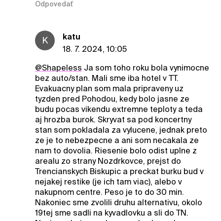
Odpovedať
katu
K
18. 7. 2024, 10:05
@ShapeIess
Ja som toho roku bola vynimocne
bez auto/stan. Mali sme iba hotel v TT.
Evakuacny plan som mala pripraveny uz
tyzden pred Pohodou, kedy bolo jasne ze
budu pocas vikendu extremne teploty a teda
aj hrozba burok. Skryvat sa pod koncertny
stan som pokladala za vylucene, jednak preto
ze je to nebezpecne a ani som necakala ze
nam to dovolia. Riesenie bolo odist uplne z
arealu zo strany Nozdrkovce, prejst do
Trencianskych Biskupic a preckat burku bud v
nejakej restike (je ich tam viac), alebo v
nakupnom centre. Peso je to do 30 min.
Nakoniec sme zvolili druhu alternativu, okolo
19tej sme sadli na kyvadlovku a sli do TN.