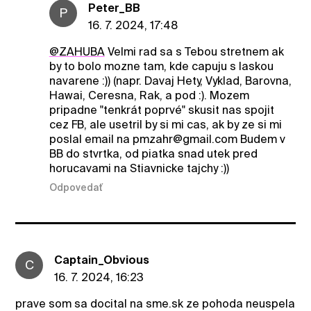
Peter_BB
P
16. 7. 2024, 17:48
@ZAHUBA
Velmi rad sa s Tebou stretnem ak
by to bolo mozne tam, kde capuju s laskou
navarene :)) (napr. Davaj Hety, Vyklad, Barovna,
Hawai, Ceresna, Rak, a pod :). Mozem
pripadne "tenkrát poprvé" skusit nas spojit
cez FB, ale usetril by si mi cas, ak by ze si mi
poslal email na pmzahr@gmail.com Budem v
BB do stvrtka, od piatka snad utek pred
horucavami na Stiavnicke tajchy :))
Odpovedať
Captain_Obvious
C
16. 7. 2024, 16:23
prave som sa docital na sme.sk ze pohoda neuspela