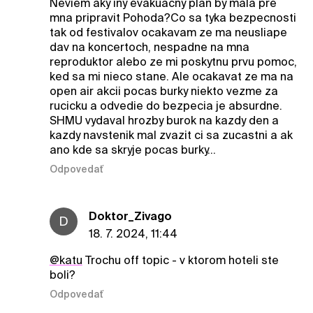
Neviem aky iny evakuacny plan by mala pre
mna pripravit Pohoda?Co sa tyka bezpecnosti
tak od festivalov ocakavam ze ma neusliape
dav na koncertoch, nespadne na mna
reproduktor alebo ze mi poskytnu prvu pomoc,
ked sa mi nieco stane. Ale ocakavat ze ma na
open air akcii pocas burky niekto vezme za
rucicku a odvedie do bezpecia je absurdne.
SHMU vydaval hrozby burok na kazdy den a
kazdy navstenik mal zvazit ci sa zucastni a ak
ano kde sa skryje pocas burky…
Odpovedať
Doktor_Zivago
D
18. 7. 2024, 11:44
@katu
Trochu off topic - v ktorom hoteli ste
boli?
Odpovedať