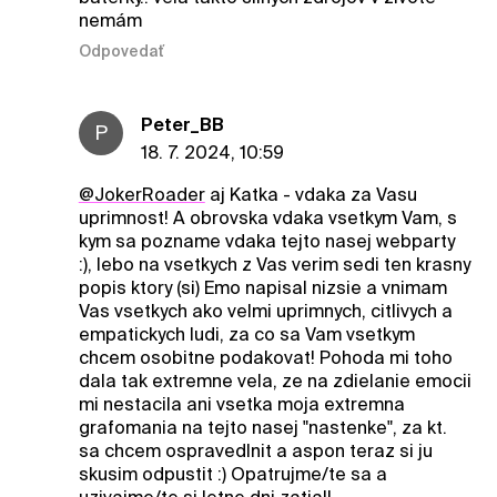
nemám
Odpovedať
Peter_BB
P
18. 7. 2024, 10:59
@JokerRoader
aj Katka - vdaka za Vasu
uprimnost! A obrovska vdaka vsetkym Vam, s
kym sa pozname vdaka tejto nasej webparty
:), lebo na vsetkych z Vas verim sedi ten krasny
popis ktory (si) Emo napisal nizsie a vnimam
Vas vsetkych ako velmi uprimnych, citlivych a
empatickych ludi, za co sa Vam vsetkym
chcem osobitne podakovat! Pohoda mi toho
dala tak extremne vela, ze na zdielanie emocii
mi nestacila ani vsetka moja extremna
grafomania na tejto nasej "nastenke", za kt.
sa chcem ospravedlnit a aspon teraz si ju
skusim odpustit :) Opatrujme/te sa a