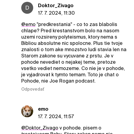
Doktor_Zivago
D
17. 7. 2024, 11:30
@emo
"predkrestania" - co to zas blabolis
chlape? Pred krestanstvom bolo na nasom
uzemi rozsireny polyteismus, ktory nema s
Bibliou absolutne nic spolocne. Plus tie tvoje
znalosti o tom ake mnozstvo ludi stavia len na
Starom zakone su vycuvane z prstu. Je v
pohode nevediet o nejakej teme, pretoze
vsetko vediet nemozeme. Co nie je v pohode,
je vyjadrovat k tymto temam. Toto je chat o
Pohode, nie Joe Rogan podcast.
Odpovedať
emo
17. 7. 2024, 11:57
@Doktor_Zivago
v pohode. pisem o