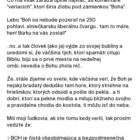
Čo ma však zaráža úplne najviac, sú komentáre
"veriacich", ktorí šíria zlobu pod zámienkou "Boha".
Lebo "Boh sa nebude pozerať na 250
pohlaví..slniečkarsku liberálnu čvargu.. tam to máte,
hen! Búrku na vás zoslal!"
..no..a tak človek (ako ja) vyjde zo svojej bubliny a
uvedomí si, že väčšina tých, ktorí spamäti citujú
Bibliu, bijú sa o prvé miesta na nedeľnej
omši..nevedia o Bohu zhola nič..
Že..stále žijeme vo svete, kde väčsina verí, že Boh je
nejaký bradatý deduško tam hore, ktorý striehne na
hriešnikov, ktorých odsúdi a pošle do pekla.. a tí
dobrí, ktorí sa pekne modlia a milujú blížneho svojho
a pravidelne chodia do kostola, tí môžu ísť do neba..
Milí moji ľudkovia, ak ste tomu kedy verili, tak prosím
vedzte že:
✨️BOH je čistá všeobjímajúca a bezpodmienečná