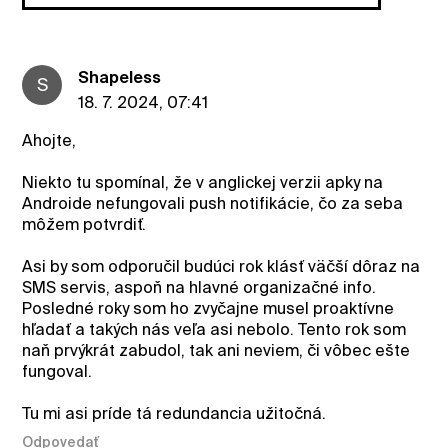
ShapeIess
S
18. 7. 2024, 07:41
Ahojte,
Niekto tu spomínal, že v anglickej verzii apky na
Androide nefungovali push notifikácie, čo za seba
môžem potvrdiť.
Asi by som odporučil budúci rok klásť väčší dôraz na
SMS servis, aspoň na hlavné organizačné info.
Posledné roky som ho zvyčajne musel proaktívne
hľadať a takých nás veľa asi nebolo. Tento rok som
naň prvýkrát zabudol, tak ani neviem, či vôbec ešte
fungoval.
Tu mi asi príde tá redundancia užitočná.
Odpovedať