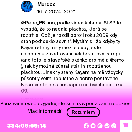
Murdoc
16. 7. 2024, 20:21
@Peter_BB
ano, podle videa kolapsu SLSP to
vypadá, že to nedala plachta, která se
roztrhla. Což je rozdíl oproti roku 2009 kdy
stan podfouklo zevnitř. Myslím si, že kdyby ty
Kayam stany měly mezi sloupy ještě
úhlopříčné zavětrování někde v úrovni stropu
(ano toto je stavařské okénko pro mě a
@emo
), tak by možná zůstal stát i s roztrženou
plachtou. Jinak ty stany Kayam na mě vždycky
působily velmi robustně a dobře postavené.
Nesrovnatelné s tím šapitó co bývalo do roku
09.
Odpovedať
Používaním webu vyjadrujete súhlas s používaním cookies.
Viac informácií
Rozumiem
Peter_BB
P
334:06:09:13
W
16. 7. 2024, 21:13