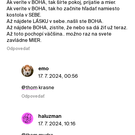
Ak veríte v BOHA, tak šírte pokoj, prijatie a mier.
Ak veríte v BOHA, tak ho začnite hľadať namiesto
kostola v SEBE.
Až nájdete LÁSKU v sebe..našli ste BOHA.
Až nájdete BOHA, zistíte, že nebo sa dá žiť už teraz.
Až toto pochopí väčšina.. možno raz na svete
zavládne MIER.
Odpovedať
emo
17. 7. 2024, 00:56
@thom
krasne
Odpovedať
haluzman
17. 7. 2024, 10:16