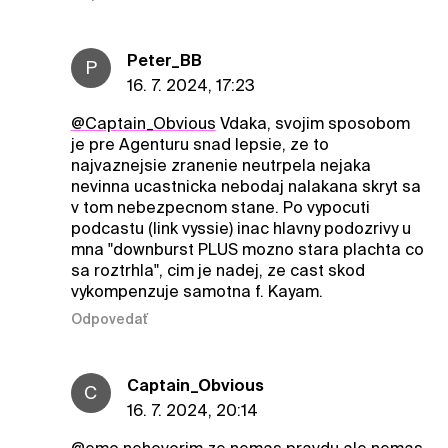
Peter_BB
P
16. 7. 2024, 17:23
@Captain_Obvious
Vdaka, svojim sposobom
je pre Agenturu snad lepsie, ze to
najvaznejsie zranenie neutrpela nejaka
nevinna ucastnicka nebodaj nalakana skryt sa
v tom nebezpecnom stane. Po vypocuti
podcastu (link vyssie) inac hlavny podozrivy u
mna "downburst PLUS mozno stara plachta co
sa roztrhla", cim je nadej, ze cast skod
vykompenzuje samotna f. Kayam.
Odpovedať
Captain_Obvious
C
16. 7. 2024, 20:14