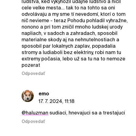
ľudstva, ked vykynožil udajne ludstvo a ničil
cele velke mesta... tak to na tohto sa oni
odvolávaju a my sme tí nevedomí, ktorí o tom
nič nevieme - teraz Pohodu pohladil vyhražne,
nonono a pri tom zničil mnoho ludskej urody
napliach, v sadoch a zahradach, sposobil
materialne skody aj na nehnutelnostiach a
sposobil par lokalnych zaplav, popadalia
stromy a ludiaboli bez elektriny, robi nam tu
extremy počasia, lebo už sa tu na to nemoze
pozerat
Odpovedať
emo
17. 7. 2024, 11:18
@haluzman
sudiaci, hnevajuci sa a trestajuci
Odpovedať