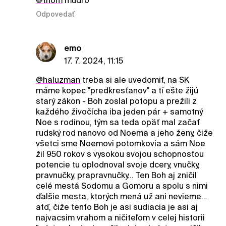
@thom
mudro
Odpovedať
emo
17. 7. 2024, 11:15
@haluzman
treba si ale uvedomiť, na SK
máme kopec "predkresťanov" a tí ešte žijú
starý zákon - Boh zoslal potopu a prežili z
každého živočícha iba jeden pár + samotný
Noe s rodinou, tým sa teda opäť mal začať
rudský rod nanovo od Noema a jeho ženy, čiže
všetci sme Noemovi potomkovia a sám Noe
žil 950 rokov s vysokou svojou schopnosťou
potencie tu oplodnoval svoje dcery, vnučky,
pravnučky, prapravnučky... Ten Boh aj zničil
celé mestá Sodomu a Gomoru a spolu s nimi
ďalšie mesta, ktorých mená už ani nevieme...
atď, čiže tento Boh je asi sudiacia je asi aj
najvacsim vrahom a ničiteľom v celej historii