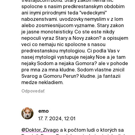
trestajucom Bohu. Stary zakon nema nic
spolocne s nasim predkrestanskym obdobim
ani inymi prirodnymi teda "vedeckymi"
nabozenstvami. uvodzovky nemyslim v z lom
alebo zosmiesnijucom vyzname. Stary zakon
je jasne monoteisticky. Co ste este nikdy
nepoculi vyraz Stary a Novy zakon? a opisujem
veci co nemaju nic spolocne s nasou
predrestanskou mytologiou. Ci podla Vas v
nasej mytologii vystupuje nejaky Noe a je tam
nejaky Sodom a nejaka Gomora? ale v pohode
pre mna za mna kludne. Sodom vlastne znicil
Svarog a Gomoru Perun? kludne. ja fantazii
medze nekladiem.
Odpovedať
emo
17. 7. 2024, 12:01
@Doktor_Zivago
a k počtom ludi o ktorých sa