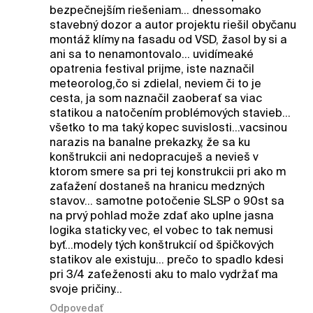
bezpečnejším riešeniam... dnessomako
stavebný dozor a autor projektu riešil obyčanu
montáž klímy na fasadu od VSD, žasol by si a
ani sa to nenamontovalo... uvidímeaké
opatrenia festival prijme, iste naznačil
meteorolog,čo si zdielal, neviem či to je
cesta, ja som naznačil zaoberať sa viac
statikou a natočením problémových stavieb...
všetko to ma taký kopec suvislosti...vacsinou
narazis na banalne prekazky, že sa ku
konštrukcii ani nedopracuješ a nevieš v
ktorom smere sa pri tej konstrukcii pri ako m
zaťažení dostaneš na hranicu medzných
stavov... samotne potočenie SLSP o 90st sa
na prvý pohlad može zdať ako uplne jasna
logika staticky vec, el vobec to tak nemusi
byť...modely tých konštrukcií od špičkových
statikov ale existuju... prečo to spadlo kdesi
pri 3/4 zaťeženosti aku to malo vydržať ma
svoje pričiny...
Odpovedať