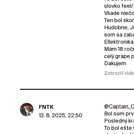
slovko feel/
Všade niečo
Ten bol sko
Hudobne, Ju
som sa zaba
Ellektronika
Mám 18 ročn
celý grape 
Dakujem
Zobraziť vlá
@Captain_O
FNTK
Bol som prvý
13. 8. 2025, 22:50
Posledný kr
To bol ešte