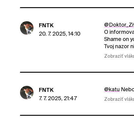
@Doktor_Zi
FNTK
O informova
20. 7. 2025, 14:10
Shame on y
Tvoj nazor n
Zobraziť vlá
@katu
Nebo
FNTK
7. 7. 2025, 21:47
Zobraziť vlá