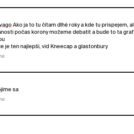
vago
Ako ja to tu čítam dlhé roky a kde tu prispejem, 
nosti počas korony možeme debatit a bude to ta graf
ou
ie je ten najlepši, vid Kneecap a glastonbury
kno
jíme sa
kno