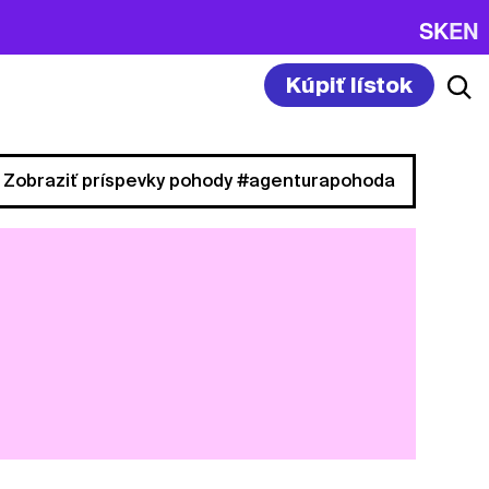
SK
EN
Kúpiť lístok
Zobraziť príspevky pohody #agenturapohoda