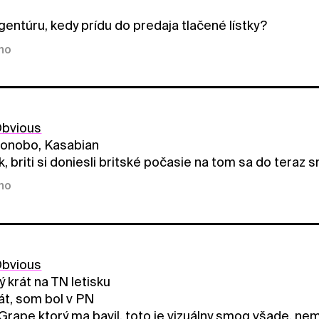
gentúru, kedy prídu do predaja tlačené lístky?
kno
bvious
onobo, Kasabian
k, briti si doniesli britské počasie na tom sa do teraz
kno
bvious
 krát na TN letisku
át, som bol v PN
 Grape ktorý ma bavil, toto je vizuálny smog všade, n