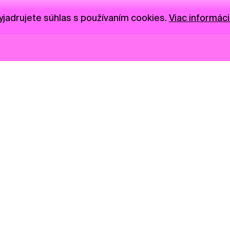
jadrujete súhlas s používaním cookies.
Viac informáci
Novinky
Darujte
Privacy Policy
NGO
Press
Ambass
Gastro
Visual S
Market zóna