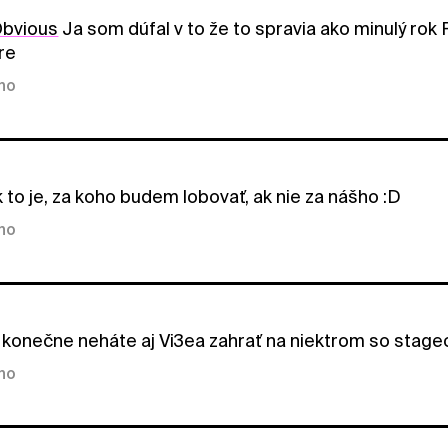
bvious
Ja som dúfal v to že to spravia ako minulý rok 
re
kno
 to je, za koho budem lobovať, ak nie za nášho :D
kno
 konečne neháte aj Vi3ea zahrať na niektrom so stage
kno