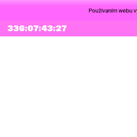
Používaním webu vy
336:07:43:26
NEWSLETTER
Prihlásiť sa
Súhlasím so zapísaním mojej e-mailovej adresy do Pohoda Newslettra a
využívaním na marketingové účely.