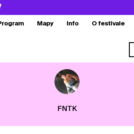
7
Program
Mapy
Info
O festivale
FNTK