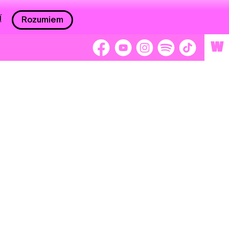
í
Rozumiem
W
 nám 2 %
Brigádnici
Dobrovoľníci
adors
Separátori
tage