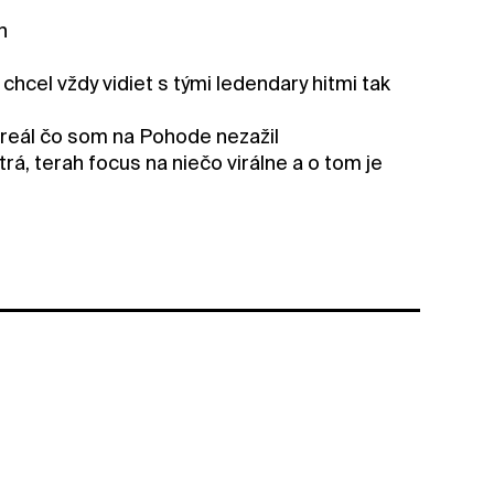
n
cel vždy vidiet s tými ledendary hitmi tak
 areál čo som na Pohode nezažil
á, terah focus na niečo virálne a o tom je