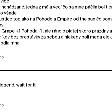
 vibe
 nahádzané, jedna z mála vecí čo sa mne páčila bol tie
ro všade
stice top ako na Pohode a Empire od the sun čo som ch
vil
, Grape +1 Pohoda -1 , ale ráno o piatej skoro prázdny
íkov bez prestávky za sebou a niekedy boli mega elektr
podla mna
kno
legend, wait for it
kno