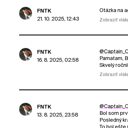
Otázka na a
FNTK
21. 10. 2025, 12:43
Zobraziť vlá
@Captain_O
FNTK
Pamatam, B
16. 8. 2025, 02:58
Skvelý ročni
Zobraziť vlá
@Captain_O
FNTK
Bol som prvý
13. 8. 2025, 23:58
Posledný kr
To bol ešte