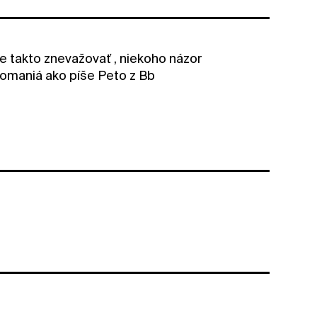
ale takto znevažovať , niekoho názor
omaniá ako píše Peto z Bb