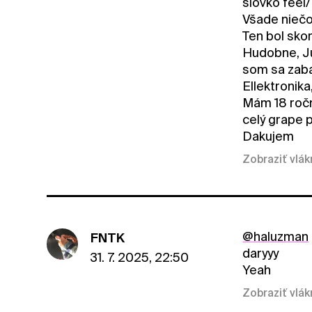
slovko feel/
Všade niečo
Ten bol sko
Hudobne, Ju
som sa zaba
Ellektronika
Mám 18 ročn
celý grape 
Dakujem
Zobraziť vlá
@haluzman
FNTK
daryyy
31. 7. 2025, 22:50
Yeah
Zobraziť vlá