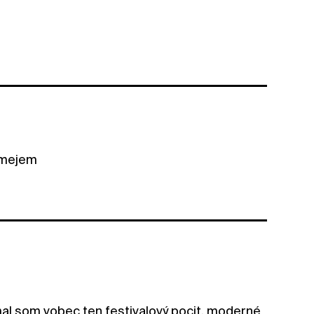
 smejem
emal som vobec ten festivalový pocit, moderné