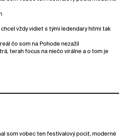
n
cel vždy vidiet s tými ledendary hitmi tak
 areál čo som na Pohode nezažil
á, terah focus na niečo virálne a o tom je
emal som vobec ten festivalový pocit, moderné