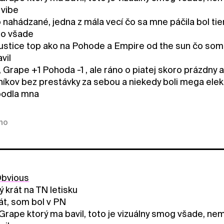
 vibe
 nahádzané, jedna z mála vecí čo sa mne páčila bol tie
ro všade
stice top ako na Pohode a Empire od the sun čo som ch
vil
, Grape +1 Pohoda -1 , ale ráno o piatej skoro prázdny
íkov bez prestávky za sebou a niekedy boli mega elektr
podla mna
kno
bvious
 krát na TN letisku
át, som bol v PN
 Grape ktorý ma bavil, toto je vizuálny smog všade, n