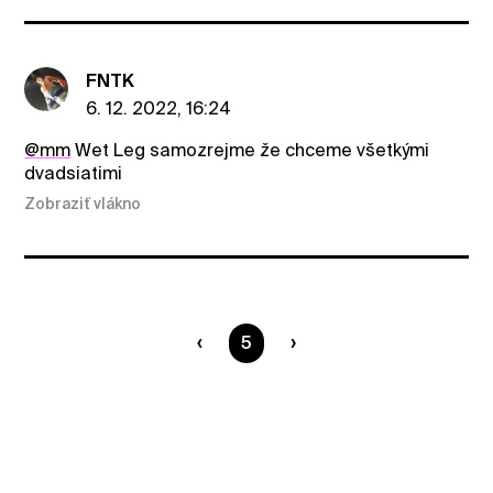
FNTK
6. 12. 2022, 16:24
@mm
Wet Leg samozrejme že chceme všetkými
dvadsiatimi
Zobraziť vlákno
Ste na strane
5