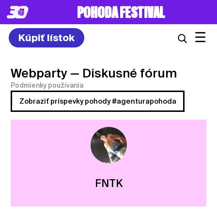
POHODA FESTIVAL
☰
Kúpiť lístok
Webparty
— Diskusné fórum
Podmienky používania
Zobraziť príspevky pohody #agenturapohoda
FNTK