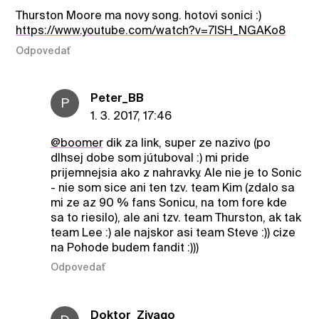
Thurston Moore ma novy song. hotovi sonici :)
https://www.youtube.com/watch?v=7lSH_NGAKo8
Odpovedať
Peter_BB
P
1. 3. 2017, 17:46
@boomer
dik za link, super ze nazivo (po
dlhsej dobe som jútuboval :) mi pride
prijemnejsia ako z nahravky. Ale nie je to Sonic
- nie som sice ani ten tzv. team Kim (zdalo sa
mi ze az 90 % fans Sonicu, na tom fore kde
sa to riesilo), ale ani tzv. team Thurston, ak tak
team Lee :) ale najskor asi team Steve :)) cize
na Pohode budem fandit :)))
Odpovedať
Doktor_Zivago