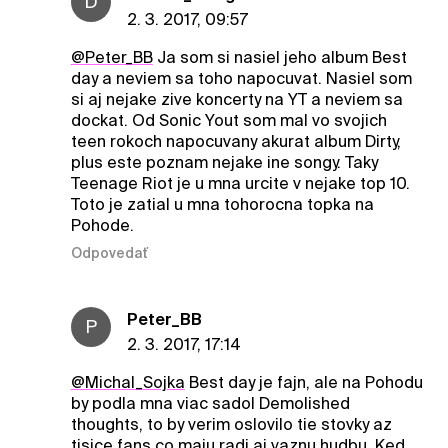
D
2. 3. 2017, 09:57
@Peter_BB
Ja som si nasiel jeho album Best
day a neviem sa toho napocuvat. Nasiel som
si aj nejake zive koncerty na YT a neviem sa
dockat. Od Sonic Yout som mal vo svojich
teen rokoch napocuvany akurat album Dirty,
plus este poznam nejake ine songy. Taky
Teenage Riot je u mna urcite v nejake top 10.
Toto je zatial u mna tohorocna topka na
Pohode.
Odpovedať
Peter_BB
P
2. 3. 2017, 17:14
@Michal_Sojka
Best day je fajn, ale na Pohodu
by podla mna viac sadol Demolished
thoughts, to by verim oslovilo tie stovky az
tisice fans co maju radi aj vaznu hudbu. Ked