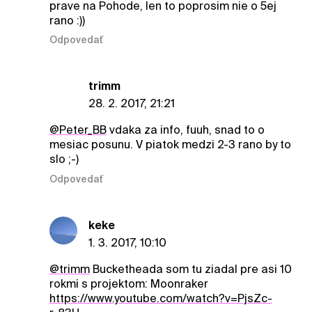
prave na Pohode, len to poprosim nie o 5ej
rano :))
Odpovedať
trimm
28. 2. 2017, 21:21
@Peter_BB
vdaka za info, fuuh, snad to o
mesiac posunu. V piatok medzi 2-3 rano by to
slo ;-)
Odpovedať
keke
1. 3. 2017, 10:10
@trimm
Bucketheada som tu ziadal pre asi 10
rokmi s projektom: Moonraker
https://www.youtube.com/watch?v=PjsZc-