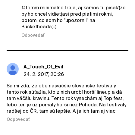
@trimm
minimalne traja, aj kamos tu pisal/(ze
by ho chcel vidiet)asi pred piatimi rokmi,
potom, co som ho "upozornil" na
Bucketheada;-)
Odpovedať
A_Touch_Of_Evil
24. 2. 2017, 20:26
Sa mi zdá, že obe najväčšie slovenské festivaly
tento rok súťažia, kto z nich urobí horší lineup a dá
tam väčšiu kravinu. Tento rok vynechám aj Top fest,
lebo ten je už pomaly horší než Pohoda. Na festivaly
radšej do ČR, tam sú lepšie. A je ich tam aj viac.
Odpovedať