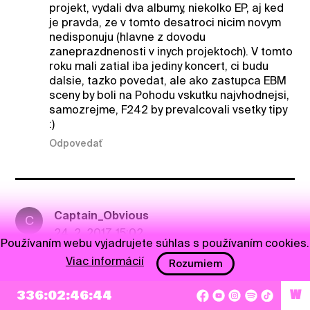
projekt, vydali dva albumy, niekolko EP, aj ked
je pravda, ze v tomto desatroci nicim novym
nedisponuju (hlavne z dovodu
zaneprazdnenosti v inych projektoch). V tomto
roku mali zatial iba jediny koncert, ci budu
dalsie, tazko povedat, ale ako zastupca EBM
sceny by boli na Pohodu vskutku najvhodnejsi,
samozrejme, F242 by prevalcovali vsetky tipy
:)
Odpovedať
Captain_Obvious
C
24. 2. 2017, 15:02
Používaním webu vyjadrujete súhlas s používaním cookies.
este raz Solange, necudujem sa ze niekomu sa
Viac informácií
Rozumiem
nemusi pacit tento styl ale cudujem sa nazorom ze
teraz kvoli nej pridu ludia ktori by inak neprisli a
336:02:46:43
W
pokazia atmosferu...myslim ze ani Solange nie je