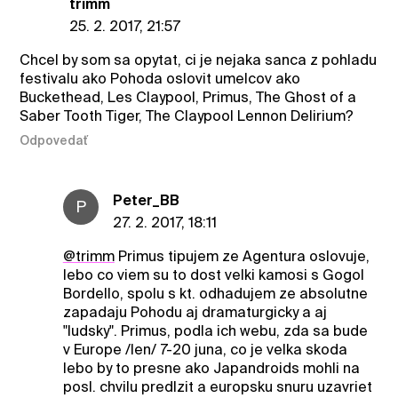
trimm
25. 2. 2017, 21:57
Chcel by som sa opytat, ci je nejaka sanca z pohladu
festivalu ako Pohoda oslovit umelcov ako
Buckethead, Les Claypool, Primus, The Ghost of a
Saber Tooth Tiger, The Claypool Lennon Delirium?
Odpovedať
Peter_BB
P
27. 2. 2017, 18:11
@trimm
Primus tipujem ze Agentura oslovuje,
lebo co viem su to dost velki kamosi s Gogol
Bordello, spolu s kt. odhadujem ze absolutne
zapadaju Pohodu aj dramaturgicky a aj
"ludsky". Primus, podla ich webu, zda sa bude
v Europe /len/ 7-20 juna, co je velka skoda
lebo by to presne ako Japandroids mohli na
posl. chvilu predlzit a europsku snuru uzavriet