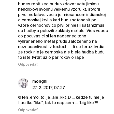
budes robit ked budu vzdavat uctu jimimu
hendrixovi svojmu velkemu vzoru kt. stvoril
prvu metalovu vec a je miesancom indianskej
a cernoskej krvi a ked budu satanasit po
vzore cernochov co prvi priniesli satanizmus
do hudby a polozili zaklady metalu. Vies vobec
co pocuvas ci si len nadsenec toho
vyhraneneho metal prudu zalozeneho na
neznasanlivosti v textoch ... ti co teraz tvrdia
ze rock nie je cernoska ale biela hudba budu
to iste tvrdit uz o par rokov o rape
Odpovedať
monghi
27. 2. 2017, 07:27
@ten_emo_to_je_ale_kkt_D
... kedze tu nie je
tlacitko "like", tak to napisem ... "big like"!!!
Odpovedať