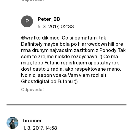
Peter_BB
P
5. 3. 2017, 02:33
@wratko
dik moc! Co si pamatam, tak
Definitely maybe bola po Harrowdown hill pre
mna druhym najvacsim zazitkom z Pohody. Tak
som to zrejme niekde rozdychaval :) Co ma
mrzi, lebo Fufanu registrujem aj ostatny rok
dost casto z radia, ako respektovane meno.
No nic, aspon vdaka Vam viem rozlisit
Ghostdigital od Fufanu :))
Odpovedať
boomer
1. 3. 2017, 14:58