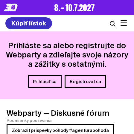
8. – 10.7.2027
☰
Kúpiť lístok
Prihláste sa alebo registrujte do
Webparty a zdieľajte svoje názory
a zážitky s ostatnými.
Prihlásiť sa
Registrovať sa
Webparty
— Diskusné fórum
Podmienky používania
Zobraziť príspevky pohody #agenturapohoda