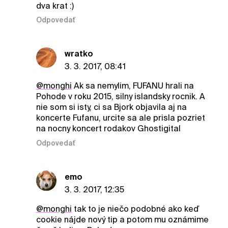
dva krat :)
Odpovedať
wratko
3. 3. 2017, 08:41
@monghi
Ak sa nemylim, FUFANU hrali na
Pohode v roku 2015, silny islandsky rocnik. A
nie som si isty, ci sa Bjork objavila aj na
koncerte Fufanu, urcite sa ale prisla pozriet
na nocny koncert rodakov Ghostigital
Odpovedať
emo
3. 3. 2017, 12:35
@monghi
tak to je niečo podobné ako keď
cookie nájde nový tip a potom mu oznámime