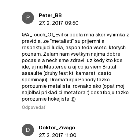
Peter_BB
P
27. 2. 2017, 09:50
@A_Touch_Of_Evil
si podla mna skor vynimka z
pravidla, ze "metalisti" su prijemni a
respektujuci ludia, aspon teda vsetci ktorych
poznam. Zelam nam vsetkym najma dobre
pocasie a nech sme zdravi, uz kedy kto kde
ide, aj na Masterse a aj co ja viem Brutal
assaulte (druhy fest kt. kamarati casto
spominaju). Dramaturgii Pohody tazko
porozumie metalista, rovnako ako (opat moj
najblbsi priklad ci metafora :) desatboju tazko
porozumie hokejista :)))
Odpovedať
Doktor_Zivago
D
27. 2. 2017, 11:00