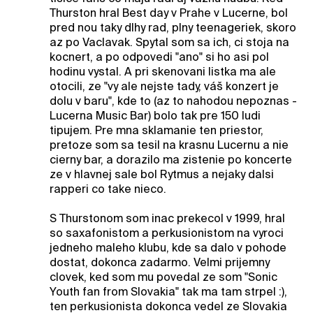
Thurston hral Best day v Prahe v Lucerne, bol
pred nou taky dlhy rad, plny teenageriek, skoro
az po Vaclavak. Spytal som sa ich, ci stoja na
kocnert, a po odpovedi "ano" si ho asi pol
hodinu vystal. A pri skenovani listka ma ale
otocili, ze "vy ale nejste tady, váš konzert je
dolu v baru", kde to (az to nahodou nepoznas -
Lucerna Music Bar) bolo tak pre 150 ludi
tipujem. Pre mna sklamanie ten priestor,
pretoze som sa tesil na krasnu Lucernu a nie
cierny bar, a dorazilo ma zistenie po koncerte
ze v hlavnej sale bol Rytmus a nejaky dalsi
rapperi co take nieco.
S Thurstonom som inac prekecol v 1999, hral
so saxafonistom a perkusionistom na vyroci
jedneho maleho klubu, kde sa dalo v pohode
dostat, dokonca zadarmo. Velmi prijemny
clovek, ked som mu povedal ze som "Sonic
Youth fan from Slovakia" tak ma tam strpel :),
ten perkusionista dokonca vedel ze Slovakia