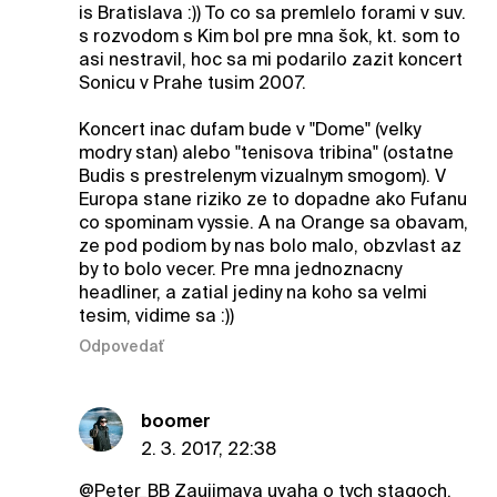
is Bratislava :)) To co sa premlelo forami v suv.
s rozvodom s Kim bol pre mna šok, kt. som to
asi nestravil, hoc sa mi podarilo zazit koncert
Sonicu v Prahe tusim 2007.
Koncert inac dufam bude v "Dome" (velky
modry stan) alebo "tenisova tribina" (ostatne
Budis s prestrelenym vizualnym smogom). V
Europa stane riziko ze to dopadne ako Fufanu
co spominam vyssie. A na Orange sa obavam,
ze pod podiom by nas bolo malo, obzvlast az
by to bolo vecer. Pre mna jednoznacny
headliner, a zatial jediny na koho sa velmi
tesim, vidime sa :))
Odpovedať
boomer
2. 3. 2017, 22:38
@Peter_BB
Zaujimava uvaha o tych stagoch.