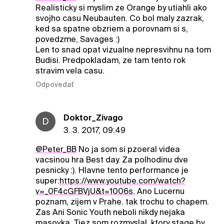
Realisticky si myslim ze Orange by utiahli ako
svojho casu Neubauten. Co bol maly zazrak,
ked sa spatne obzriem a porovnam si s,
povedzme, Savages :)
Len to snad opat vizualne nepresvihnu na tom
Budisi. Predpokladam, ze tam tento rok
stravim vela casu.
Odpovedať
Doktor_Zivago
D
3. 3. 2017, 09:49
@Peter_BB
No ja som si pzoeral videa
vacsinou hra Best day. Za polhodinu dve
pesnicky :). Hlavne tento performance je
super:
https://www.youtube.com/watch?
v=_0F4cGFBVjU&t=1006s.
Ano Lucernu
poznam, zijem v Prahe. tak trochu to chapem.
Zas Ani Sonic Youth neboli nikdy nejaka
masovka. Tiez som rozmyslal, ktory stage by