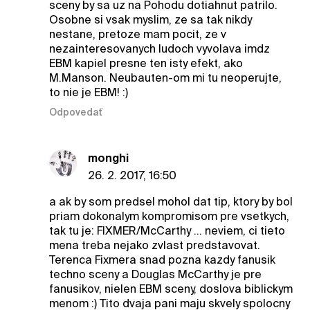
sceny by sa uz na Pohodu dotiahnut patrilo.
Osobne si vsak myslim, ze sa tak nikdy
nestane, pretoze mam pocit, ze v
nezainteresovanych ludoch vyvolava imdz
EBM kapiel presne ten isty efekt, ako
M.Manson. Neubauten-om mi tu neoperujte,
to nie je EBM! :)
Odpovedať
monghi
26. 2. 2017, 16:50
a ak by som predsel mohol dat tip, ktory by bol
priam dokonalym kompromisom pre vsetkych,
tak tu je: FIXMER/McCarthy ... neviem, ci tieto
mena treba nejako zvlast predstavovat.
Terenca Fixmera snad pozna kazdy fanusik
techno sceny a Douglas McCarthy je pre
fanusikov, nielen EBM sceny, doslova biblickym
menom :) Tito dvaja pani maju skvely spolocny