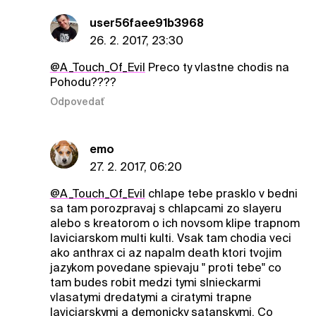
user56faee91b3968
26. 2. 2017, 23:30
@A_Touch_Of_Evil
Preco ty vlastne chodis na
Pohodu????
Odpovedať
emo
27. 2. 2017, 06:20
@A_Touch_Of_Evil
chlape tebe prasklo v bedni
sa tam porozpravaj s chlapcami zo slayeru
alebo s kreatorom o ich novsom klipe trapnom
laviciarskom multi kulti. Vsak tam chodia veci
ako anthrax ci az napalm death ktori tvojim
jazykom povedane spievaju " proti tebe" co
tam budes robit medzi tymi slnieckarmi
vlasatymi dredatymi a ciratymi trapne
laviciarskymi a demonicky satanskymi. Co