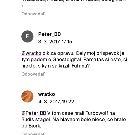
)
Odpovedať
Peter_BB
P
3. 3. 2017, 17:15
@wratko
dik za opravu. Cely moj prispevok je
tym padom o Ghostdigital. Pamatas si este, ci
niekto, s kym sa krizili Fufanu?
Odpovedať
wratko
4. 3. 2017, 19:22
@Peter_BB
V tom case hrali Turbowolf na
Budis stagei. Na hlavnom bolo nieco, co hralo
po Bjork.
Odpovedať