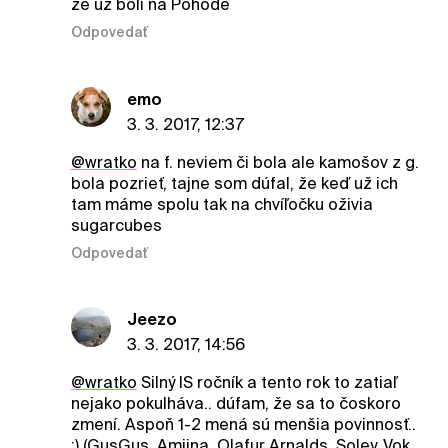
že už boli na Pohode
Odpovedať
emo
3. 3. 2017, 12:37
@wratko
na f. neviem či bola ale kamošov z g.
bola pozrieť, tajne som dúfal, že keď už ich
tam máme spolu tak na chvíľočku oživia
sugarcubes
Odpovedať
Jeezo
3. 3. 2017, 14:56
@wratko
Silný IS ročník a tento rok to zatiaľ
nejako pokulháva.. dúfam, že sa to čoskoro
zmení. Aspoň 1-2 mená sú menšia povinnosť..
:) (GusGus, Amiina, Olafur Arnalds, Soley, Vok..