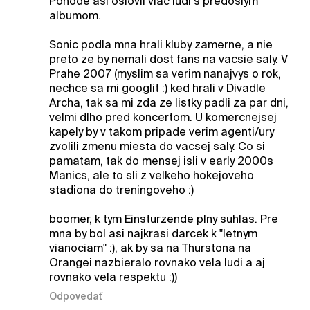
Pohode asi oslovil viac ludi s predoslym
albumom.
Sonic podla mna hrali kluby zamerne, a nie
preto ze by nemali dost fans na vacsie saly. V
Prahe 2007 (myslim sa verim nanajvys o rok,
nechce sa mi googlit :) ked hrali v Divadle
Archa, tak sa mi zda ze listky padli za par dni,
velmi dlho pred koncertom. U komercnejsej
kapely by v takom pripade verim agenti/ury
zvolili zmenu miesta do vacsej saly. Co si
pamatam, tak do mensej isli v early 2000s
Manics, ale to sli z velkeho hokejoveho
stadiona do treningoveho :)
boomer, k tym Einsturzende plny suhlas. Pre
mna by bol asi najkrasi darcek k "letnym
vianociam" :), ak by sa na Thurstona na
Orangei nazbieralo rovnako vela ludi a aj
rovnako vela respektu :))
Odpovedať