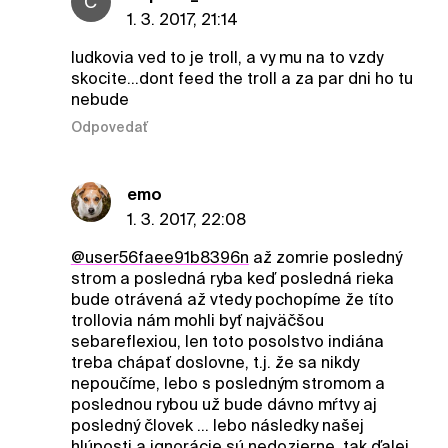
C
1. 3. 2017, 21:14
ludkovia ved to je troll, a vy mu na to vzdy
skocite...dont feed the troll a za par dni ho tu
nebude
Odpovedať
emo
1. 3. 2017, 22:08
@user56faee91b8396n
až zomrie posledný
strom a posledná ryba keď posledná rieka
bude otrávená až vtedy pochopíme že títo
trollovia nám mohli byť najväčšou
sebareflexiou, len toto posolstvo indiána
treba chápať doslovne, t.j. že sa nikdy
nepoučíme, lebo s posledným stromom a
poslednou rybou už bude dávno mŕtvy aj
posledný človek ... lebo následky našej
hlúposti a ignorácie sú nedozierne, tak ďalej