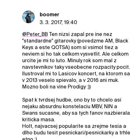
boomer
3. 3. 2017, 19:40
@Peter_BB
Ten nizsi zapal pre ine nez
"standardne" gitarovky (povedzme AM, Black
Keys a este QOTSA) som si vsimol tiez a
neviem si ho tak celkom vysvetlit. Ale celkom
urcite je mi to luto. Minuly rok som mal z
navstevnikov taky vseobecne rozpacity pocit.
Ilustroval mi to Lasicov koncert, na ktorom sa
v 2013 veselo spievalo, a v 2016 ani muk.
Mozno boli na vine Prodigy :))
Spat k tvrdsej hudbe, ono by to chcelo asi
nejaku absurdnu konstelaciu MBV, NIN a
Swans sucasne, aby sa tych fanov nazbierala
kriticka masa.
Holt, najvacsej popularite sa zrejme tesia a
dlho budu tesit pesnickari/pesnickarky a trhle
etno :)