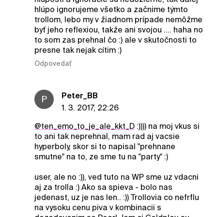
hlúpo ignorujeme všetko a začnime týmto
trollom, lebo my v žiadnom prípade nemôžme
byť jeho reflexiou, takže ani svojou .... haha no
to som zas prehnal čo :) ale v skutočnosti to
presne tak nejak cítim :)
Odpovedať
Peter_BB
P
1. 3. 2017, 22:26
@ten_emo_to_je_ale_kkt_D
:)))) na moj vkus si
to ani tak neprehnal, mam rad aj vacsie
hyperboly, skor si to napisal "prehnane
smutne" na to, ze sme tu na "party" :)
user, ale no :)), ved tuto na WP sme uz vdacni
aj za trolla :) Ako sa spieva - bolo nas
jedenast, uz je nas len.. :)) Trollovia co nefrflu
na vysoku cenu piva v kombinacii s