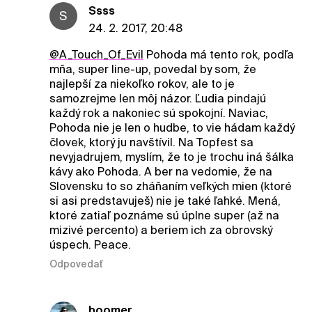
Ssss
S
24. 2. 2017, 20:48
@A_Touch_Of_Evil
Pohoda má tento rok, podľa
mňa, super line-up, povedal by som, že
najlepší za niekoľko rokov, ale to je
samozrejme len môj názor. Ľudia pindajú
každý rok a nakoniec sú spokojní. Naviac,
Pohoda nie je len o hudbe, to vie hádam každý
človek, ktorý ju navštívil. Na Topfest sa
nevyjadrujem, myslím, že to je trochu iná šálka
kávy ako Pohoda. A ber na vedomie, že na
Slovensku to so zháňaním veľkých mien (ktoré
si asi predstavuješ) nie je také ľahké. Mená,
ktoré zatiaľ poznáme sú úplne super (až na
mizivé percento) a beriem ich za obrovský
úspech. Peace.
Odpovedať
boomer