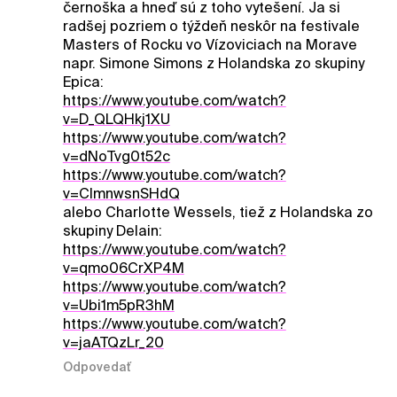
černoška a hneď sú z toho vytešení. Ja si
radšej pozriem o týždeň neskôr na festivale
Masters of Rocku vo Vízoviciach na Morave
napr. Simone Simons z Holandska zo skupiny
Epica:
https://www.youtube.com/watch?
v=D_QLQHkj1XU
https://www.youtube.com/watch?
v=dNoTvg0t52c
https://www.youtube.com/watch?
v=ClmnwsnSHdQ
alebo Charlotte Wessels, tiež z Holandska zo
skupiny Delain:
https://www.youtube.com/watch?
v=qmo06CrXP4M
https://www.youtube.com/watch?
v=Ubi1m5pR3hM
https://www.youtube.com/watch?
v=jaATQzLr_20
Odpovedať