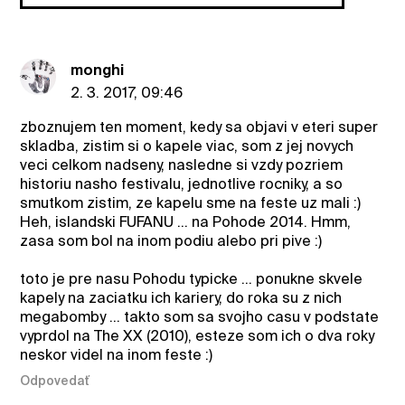
monghi
2. 3. 2017, 09:46
zboznujem ten moment, kedy sa objavi v eteri super
skladba, zistim si o kapele viac, som z jej novych
veci celkom nadseny, nasledne si vzdy pozriem
historiu nasho festivalu, jednotlive rocniky, a so
smutkom zistim, ze kapelu sme na feste uz mali :)
Heh, islandski FUFANU ... na Pohode 2014. Hmm,
zasa som bol na inom podiu alebo pri pive :)
toto je pre nasu Pohodu typicke ... ponukne skvele
kapely na zaciatku ich kariery, do roka su z nich
megabomby ... takto som sa svojho casu v podstate
vyprdol na The XX (2010), esteze som ich o dva roky
neskor videl na inom feste :)
Odpovedať