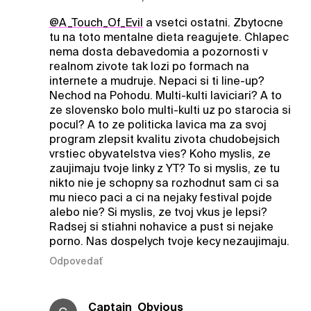
@A_Touch_Of_Evil
a vsetci ostatni. Zbytocne
tu na toto mentalne dieta reagujete. Chlapec
nema dosta debavedomia a pozornosti v
realnom zivote tak lozi po formach na
internete a mudruje. Nepaci si ti line-up?
Nechod na Pohodu. Multi-kulti laviciari? A to
ze slovensko bolo multi-kulti uz po starocia si
pocul? A to ze politicka lavica ma za svoj
program zlepsit kvalitu zivota chudobejsich
vrstiec obyvatelstva vies? Koho myslis, ze
zaujimaju tvoje linky z YT? To si myslis, ze tu
nikto nie je schopny sa rozhodnut sam ci sa
mu nieco paci a ci na nejaky festival pojde
alebo nie? Si myslis, ze tvoj vkus je lepsi?
Radsej si stiahni nohavice a pust si nejake
porno. Nas dospelych tvoje kecy nezaujimaju.
Odpovedať
Captain_Obvious