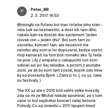
Peter_BB
P
2. 3. 2017, 16:53
@monghi
na Fufanu bol inac totalne plny stan -
vela ludi sa nezmestilo, a dost ich tam dlho
cakalo kym sa dostali dnu systemom "jeden
clovek von = jeden dnu". Bol som tam zo
zaciatku, koncert fajn, ale neoslovil ma
natolko aby som si ho dopozeral, kedze vsetci
moji kamarati na tom boli rovnako ako Ty, teda
na pive :) Aj z empatie s cakajucimi von som
odisiel asi po 4ej skladbe, a potom z youtube
zistil, ze ak by som tam zostal, kusok odo mna
by sa postavila Bjork :) Zamrzi to :(, co uz, take
su festivaly :)
The XX uz ale v 2010 boli velmi velke hviezdy,
zda sa mi ze Michal niekde spominal, ze v tom
case to bol najdrahsi koncert celej historie
Pohody. Co sa zmenilo v 2011 tipujem hned