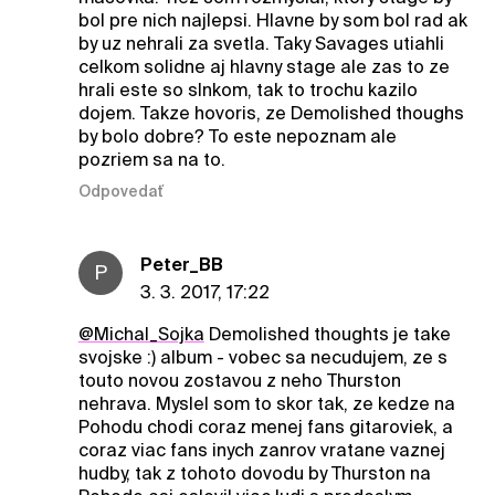
bol pre nich najlepsi. Hlavne by som bol rad ak
by uz nehrali za svetla. Taky Savages utiahli
celkom solidne aj hlavny stage ale zas to ze
hrali este so slnkom, tak to trochu kazilo
dojem. Takze hovoris, ze Demolished thoughs
by bolo dobre? To este nepoznam ale
pozriem sa na to.
Odpovedať
Peter_BB
P
3. 3. 2017, 17:22
@Michal_Sojka
Demolished thoughts je take
svojske :) album - vobec sa necudujem, ze s
touto novou zostavou z neho Thurston
nehrava. Myslel som to skor tak, ze kedze na
Pohodu chodi coraz menej fans gitaroviek, a
coraz viac fans inych zanrov vratane vaznej
hudby, tak z tohoto dovodu by Thurston na