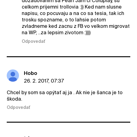
dozadovanim sa Pearl Jam ci Coldplay, su
celkom prijemni trollovia :)) Ked nam slusne
napisu, co pocuvaju a na co sa tesia, tak ich
trosku spozname, o to lahsie potom
zvladneme ked zacnu z FB vo velkom migrovat
na WP, ..za lepsim zivotom :))))
Odpovedať
Hobo
26. 2. 2017, 07:37
Chcel by som sa opýtať aj ja . Ak nie je šanca je to
škoda.
Odpovedať