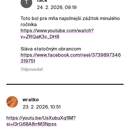
tack
T
24. 2. 2026, 09:19
Toto bol pre mňa najsilnejší zážitok minulého
ročníka
https://www.youtube.com/watch?
v=ZRQaK3c_DH8
Sláva statočným obrancom
https://www.facebook.com/reel/3739897346
319751
Odpovedať
wratko
23. 2. 2026, 10:51
https://youtu.be/UsXubuXq1lM?
si=I3rG68A8rrM3Npss