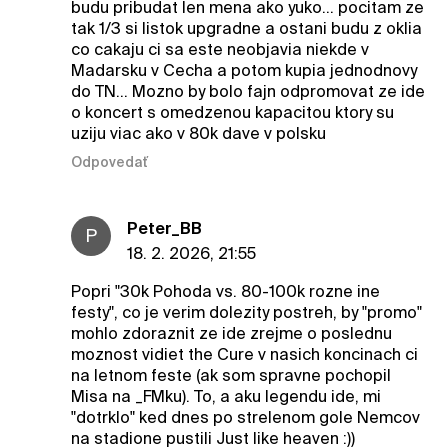
budu pribudat len mena ako yuko... pocitam ze
tak 1/3 si listok upgradne a ostani budu z oklia
co cakaju ci sa este neobjavia niekde v
Madarsku v Cecha a potom kupia jednodnovy
do TN... Mozno by bolo fajn odpromovat ze ide
o koncert s omedzenou kapacitou ktory su
uziju viac ako v 80k dave v polsku
Odpovedať
Peter_BB
P
18. 2. 2026, 21:55
Popri "30k Pohoda vs. 80-100k rozne ine
festy", co je verim dolezity postreh, by "promo"
mohlo zdoraznit ze ide zrejme o poslednu
moznost vidiet the Cure v nasich koncinach ci
na letnom feste (ak som spravne pochopil
Misa na _FMku). To, a aku legendu ide, mi
"dotrklo" ked dnes po strelenom gole Nemcov
na stadione pustili Just like heaven :))