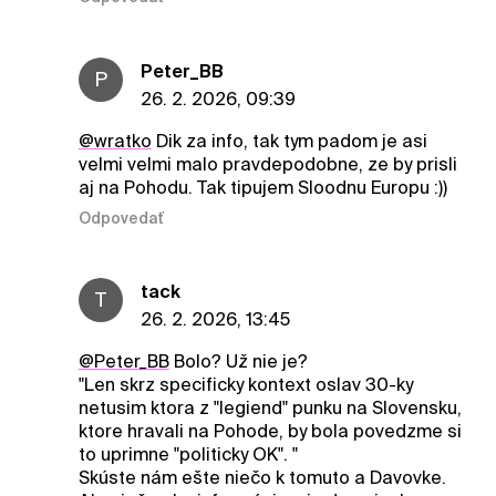
Peter_BB
P
26. 2. 2026, 09:39
@wratko
Dik za info, tak tym padom je asi
velmi velmi malo pravdepodobne, ze by prisli
aj na Pohodu. Tak tipujem Sloodnu Europu :))
Odpovedať
tack
T
26. 2. 2026, 13:45
@Peter_BB
Bolo? Už nie je?
"Len skrz specificky kontext oslav 30-ky
netusim ktora z "legiend" punku na Slovensku,
ktore hravali na Pohode, by bola povedzme si
to uprimne "politicky OK". "
Skúste nám ešte niečo k tomuto a Davovke.