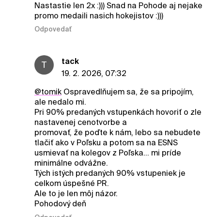
Nastastie len 2x :))) Snad na Pohode aj nejake
promo medaili nasich hokejistov :)))
Odpovedať
tack
T
19. 2. 2026, 07:32
@tomik
Ospravedlňujem sa, že sa pripojím,
ale nedalo mi.
Pri 90% predaných vstupenkách hovoriť o zle
nastavenej cenotvorbe a
promovať, že poďte k nám, lebo sa nebudete
tlačiť ako v Poľsku a potom sa na ESNS
usmievať na kolegov z Poľska... mi príde
minimálne odvážne.
Tých istých predaných 90% vstupeniek je
celkom úspešné PR.
Ale to je len môj názor.
Pohodový deň