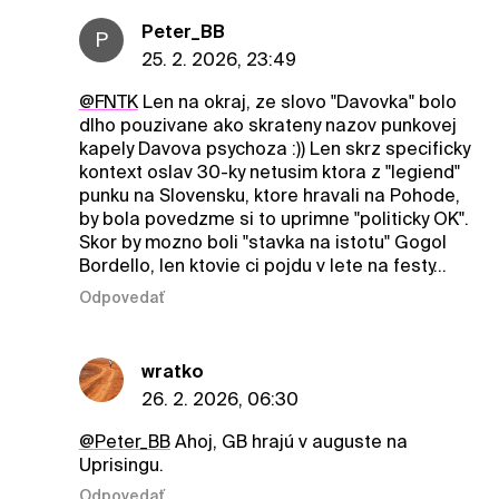
Peter_BB
P
25. 2. 2026, 23:49
@FNTK
Len na okraj, ze slovo "Davovka" bolo
dlho pouzivane ako skrateny nazov punkovej
kapely Davova psychoza :)) Len skrz specificky
kontext oslav 30-ky netusim ktora z "legiend"
punku na Slovensku, ktore hravali na Pohode,
by bola povedzme si to uprimne "politicky OK".
Skor by mozno boli "stavka na istotu" Gogol
Bordello, len ktovie ci pojdu v lete na festy...
Odpovedať
wratko
26. 2. 2026, 06:30
@Peter_BB
Ahoj, GB hrajú v auguste na
Uprisingu.
Odpovedať