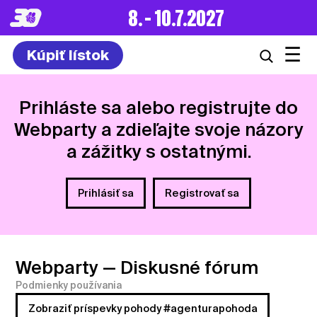
8. – 10.7.2027
☰
Kúpiť lístok
Prihláste sa alebo registrujte do
Webparty a zdieľajte svoje názory
a zážitky s ostatnými.
Prihlásiť sa
Registrovať sa
Webparty
— Diskusné fórum
Podmienky používania
Zobraziť príspevky pohody #agenturapohoda