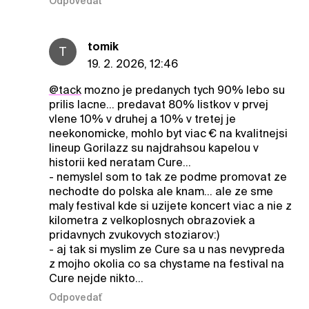
Odpovedať
tomik
T
19. 2. 2026, 12:46
@tack
mozno je predanych tych 90% lebo su
prilis lacne... predavat 80% listkov v prvej
vlene 10% v druhej a 10% v tretej je
neekonomicke, mohlo byt viac € na kvalitnejsi
lineup Gorilazz su najdrahsou kapelou v
historii ked neratam Cure...
- nemyslel som to tak ze podme promovat ze
nechodte do polska ale knam... ale ze sme
maly festival kde si uzijete koncert viac a nie z
kilometra z velkoplosnych obrazoviek a
pridavnych zvukovych stoziarov:)
- aj tak si myslim ze Cure sa u nas nevypreda
z mojho okolia co sa chystame na festival na
Cure nejde nikto...
Odpovedať