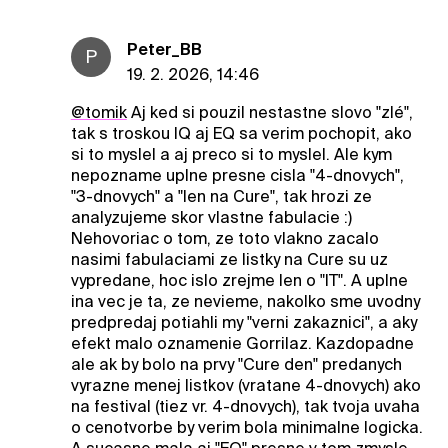
Peter_BB
P
19. 2. 2026, 14:46
@tomik
Aj ked si pouzil nestastne slovo "zlé",
tak s troskou IQ aj EQ sa verim pochopit, ako
si to myslel a aj preco si to myslel. Ale kym
nepozname uplne presne cisla "4-dnovych",
"3-dnovych" a "len na Cure", tak hrozi ze
analyzujeme skor vlastne fabulacie :)
Nehovoriac o tom, ze toto vlakno zacalo
nasimi fabulaciami ze listky na Cure su uz
vypredane, hoc islo zrejme len o "IT". A uplne
ina vec je ta, ze nevieme, nakolko sme uvodny
predpredaj potiahli my "verni zakaznici", a aky
efekt malo oznamenie Gorrilaz. Kazdopadne
ale ak by bolo na prvy "Cure den" predanych
vyrazne menej listkov (vratane 4-dnovych) ako
na festival (tiez vr. 4-dnovych), tak tvoja uvaha
o cenotvorbe by verim bola minimalne logicka.