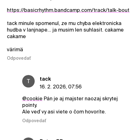
https://basicrhythm.bandcamp.com/track/talk-bout
tack minule spomenul, ze mu chyba elektronicka
hudba v lanjnape... ja musim len suhlasit. cakame
cakame
värimä
Odpovedať
tack
T
16. 2. 2026, 07:56
@cookie
Pán je aj majster naozaj skrytej
pointy.
Ale veď vy asi viete o čom hovoríte.
Odpovedať