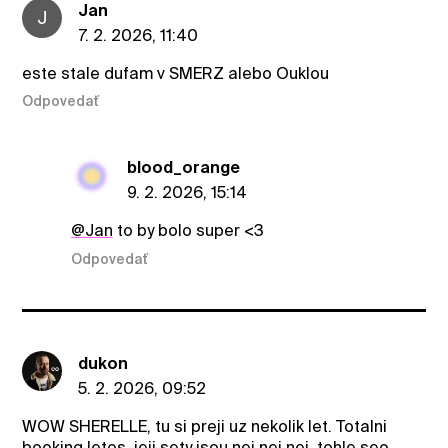
Jan
J
7. 2. 2026, 11:40
este stale dufam v SMERZ alebo Ouklou
Odpovedať
blood_orange
9. 2. 2026, 15:14
@Jan
to by bolo super <3
Odpovedať
dukon
5. 2. 2026, 09:52
WOW SHERELLE, tu si preji uz nekolik let. Totalni
booking letos, jeji sety jsou nej nej nej, tohle seo