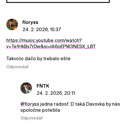
floryss
24. 2. 2026, 15:37
https://music.youtube.com/watch?
v=Te1HkBx7rDw&si=lA6oEPW3NESX_LBT
Takvoto dačo by trebalo ešte
Odpovedať
FNTK
24. 2. 2026, 20:11
@floryss
jedna radosť :D taká Davovka by nás
spoločne potešila
Odpovedať