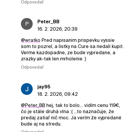
Odpovedať
Peter_BB
P
16. 2. 2026, 20:39
@wratko
Pred napisanim prispevku vyssie
som to pozrel, a listky na Cure sa nedali kupit.
Verme kazdopadne, ze bude vypredane, a
zrazky ak-tak len mrholenie :)
Odpovedať
jay95
18. 2. 2026, 09:42
@Peter_BB
hej, tak to bolo... vidím cenu 119€,
čo je stále druhá vlna :( ...to naznačuje, že
predaj zatiaľ nič moc. Ja verím že vypredané
bude aj na stredu.