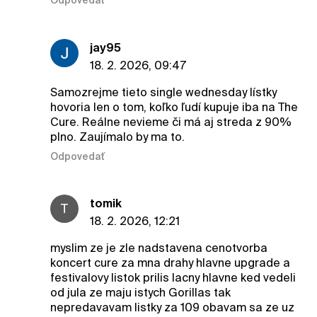
Odpovedať
jay95
18. 2. 2026, 09:47
Samozrejme tieto single wednesday lístky
hovoria len o tom, koľko ľudí kupuje iba na The
Cure. Reálne nevieme či má aj streda z 90%
plno. Zaujímalo by ma to.
Odpovedať
tomik
T
18. 2. 2026, 12:21
myslim ze je zle nadstavena cenotvorba
koncert cure za mna drahy hlavne upgrade a
festivalovy listok prilis lacny hlavne ked vedeli
od jula ze maju istych Gorillas tak
nepredavavam listky za 109 obavam sa ze uz