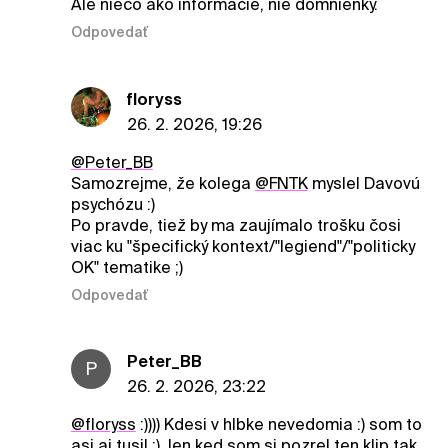
Ale niečo ako informácie, nie domnienky.
Odpovedať
floryss
26. 2. 2026, 19:26
@Peter_BB
Samozrejme, že kolega
@FNTK
myslel Davovú
psychózu :)
Po pravde, tiež by ma zaujímalo trošku čosi
viac ku "špecifický kontext/"legiend"/"politicky
OK" tematike ;)
Odpovedať
Peter_BB
P
26. 2. 2026, 23:22
@floryss
:)))) Kdesi v hlbke nevedomia :) som to
asi aj tusil :), len ked som si pozrel ten klip tak