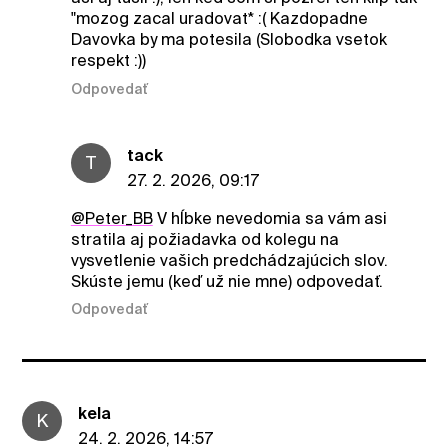
"mozog zacal uradovat* :( Kazdopadne
Davovka by ma potesila (Slobodka vsetok
respekt :))
Odpovedať
tack
T
27. 2. 2026, 09:17
@Peter_BB
V hĺbke nevedomia sa vám asi
stratila aj požiadavka od kolegu na
vysvetlenie vašich predchádzajúcich slov.
Skúste jemu (keď už nie mne) odpovedať.
Odpovedať
kela
K
24. 2. 2026, 14:57