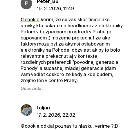
Peter_BB
P
16. 2. 2026, 11:49
@cookie
Verim, ze su vas skor tisice ako
stovky, kto cakate na headlinerov z elektroniky.
Potom v bezpecnom prostredi v Prahe pri
capovanom :) mozeme prekecnut ze ake
faktory mozu byt za akymsi oslabovanim
elektroniky na Pohode, obzvlast ak by to bolo
relevantne prekecnut aj v kontexte
rozdielnych preferencii "povodnej generacie
Pohody" a sucasnej mladej generacie (dam
vam vediet coskoro ze kedy a kde budem,
zrejme len v centre Prahy).
Odpovedať
taljan
17. 2. 2026, 22:32
@cookie
odkial poznas tu hlasku, verime ?:D