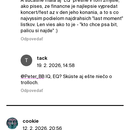
A sucasne mala aj "EQ" presne v tom zmysle,
ako pises, ze financne je najlepsie vypredat
koncert/fest az v den jeho konania, a to s co
najvyssim podielom najdrahsich "last moment"
listkov. Len vies ako to je - "kto chce psa bit,
palicu si najde" :)
Odpovedať
tack
T
19. 2. 2026, 14:58
@Peter_BB
IQ, EQ? Skúste aj ešte niečo o
trolloch.
Odpovedať
cookie
12. 2. 2026, 20:56