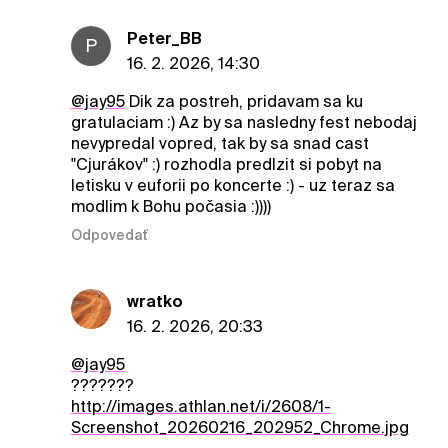
Peter_BB
P
16. 2. 2026, 14:30
@jay95
Dik za postreh, pridavam sa ku
gratulaciam :) Az by sa nasledny fest nebodaj
nevypredal vopred, tak by sa snad cast
"Cjurákov" :) rozhodla predlzit si pobyt na
letisku v euforii po koncerte :) - uz teraz sa
modlim k Bohu počasia :))))
Odpovedať
wratko
16. 2. 2026, 20:33
@jay95
???????
http://images.athlan.net/i/2608/1-
Screenshot_20260216_202952_Chrome.jpg