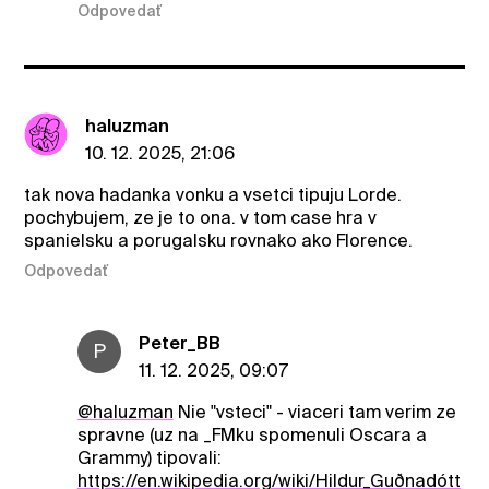
Odpovedať
haluzman
10. 12. 2025, 21:06
tak nova hadanka vonku a vsetci tipuju Lorde.
pochybujem, ze je to ona. v tom case hra v
spanielsku a porugalsku rovnako ako Florence.
Odpovedať
Peter_BB
P
11. 12. 2025, 09:07
@haluzman
Nie "vsteci" - viaceri tam verim ze
spravne (uz na _FMku spomenuli Oscara a
Grammy) tipovali:
https://en.wikipedia.org/wiki/Hildur_Guðnadótt