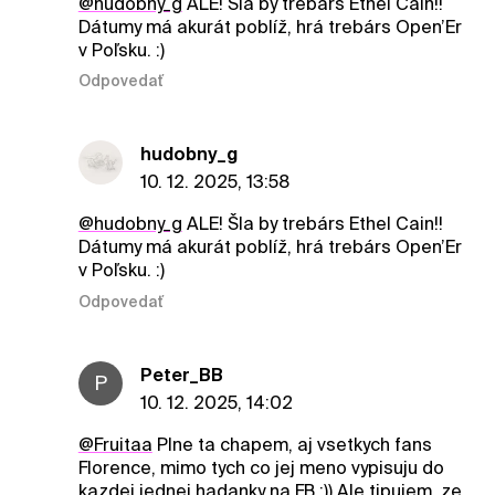
@hudobny_g
ALE! Šla by trebárs Ethel Cain!!
Dátumy má akurát poblíž, hrá trebárs Open’Er
v Poľsku. :)
Odpovedať
hudobny_g
10. 12. 2025, 13:58
@hudobny_g
ALE! Šla by trebárs Ethel Cain!!
Dátumy má akurát poblíž, hrá trebárs Open’Er
v Poľsku. :)
Odpovedať
Peter_BB
P
10. 12. 2025, 14:02
@Fruitaa
Plne ta chapem, aj vsetkych fans
Florence, mimo tych co jej meno vypisuju do
kazdej jednej hadanky na FB :)) Ale tipujem, ze