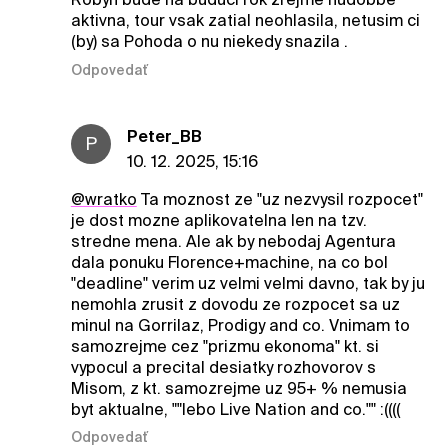
aktivna, tour vsak zatial neohlasila, netusim ci
(by) sa Pohoda o nu niekedy snazila .
Odpovedať
Peter_BB
P
10. 12. 2025, 15:16
@wratko
Ta moznost ze "uz nezvysil rozpocet"
je dost mozne aplikovatelna len na tzv.
stredne mena. Ale ak by nebodaj Agentura
dala ponuku Florence+machine, na co bol
"deadline" verim uz velmi velmi davno, tak by ju
nemohla zrusit z dovodu ze rozpocet sa uz
minul na Gorrilaz, Prodigy and co. Vnimam to
samozrejme cez "prizmu ekonoma" kt. si
vypocul a precital desiatky rozhovorov s
Misom, z kt. samozrejme uz 95+ % nemusia
byt aktualne, ""lebo Live Nation and co."" :((((
Odpovedať