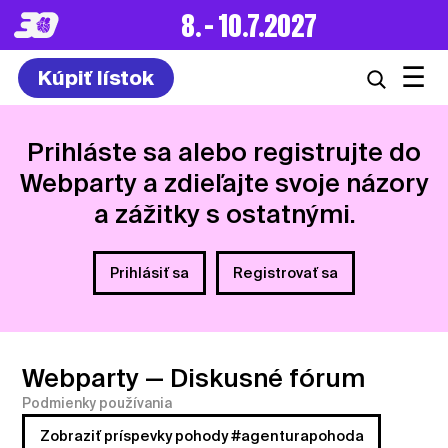
8. – 10.7.2027
☰
Kúpiť lístok
Prihláste sa alebo registrujte do
Webparty a zdieľajte svoje názory
a zážitky s ostatnými.
Prihlásiť sa
Registrovať sa
Webparty
— Diskusné fórum
Podmienky používania
Zobraziť príspevky pohody #agenturapohoda