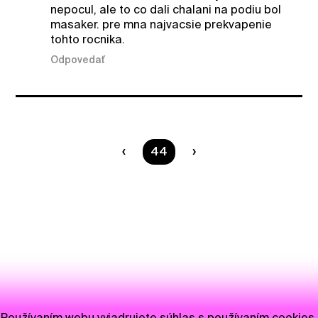
nepocul, ale to co dali chalani na podiu bol
masaker. pre mna najvacsie prekvapenie
tohto rocnika.
Odpovedať
Ste na strane
44
Používaním webu vyjadrujete súhlas s používaním cookies.