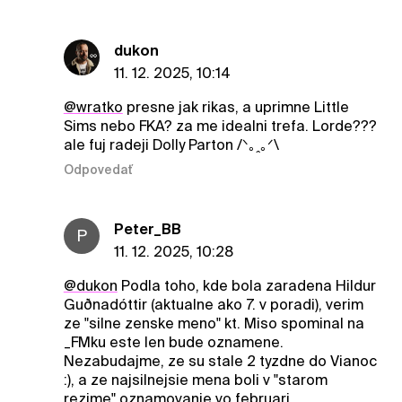
dukon
11. 12. 2025, 10:14
@wratko
presne jak rikas, a uprimne Little
Sims nebo FKA? za me idealni trefa. Lorde???
ale fuj radeji Dolly Parton /ᐠ｡ꞈ｡ᐟ\
Odpovedať
Peter_BB
P
11. 12. 2025, 10:28
@dukon
Podla toho, kde bola zaradena Hildur
Guðnadóttir (aktualne ako 7. v poradi), verim
ze "silne zenske meno" kt. Miso spominal na
_FMku este len bude oznamene.
Nezabudajme, ze su stale 2 tyzdne do Vianoc
:), a ze najsilnejsie mena boli v "starom
rezime" oznamovanie vo februari.