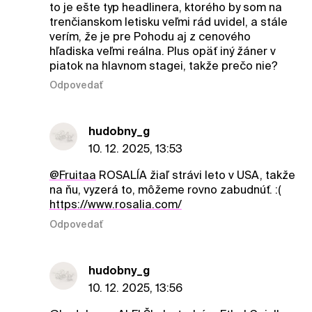
to je ešte typ headlinera, ktorého by som na
trenčianskom letisku veľmi rád uvidel, a stále
verím, že je pre Pohodu aj z cenového
hľadiska veľmi reálna. Plus opäť iný žáner v
piatok na hlavnom stagei, takže prečo nie?
Odpovedať
hudobny_g
10. 12. 2025, 13:53
@Fruitaa
ROSALÍA žiaľ strávi leto v USA, takže
na ňu, vyzerá to, môžeme rovno zabudnúť. :(
https://www.rosalia.com/
Odpovedať
hudobny_g
10. 12. 2025, 13:56