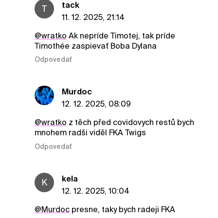
tack
T
11. 12. 2025, 21:14
@wratko
Ak nepríde Timotej, tak príde
Timothée zaspievať Boba Dylana
Odpovedať
Murdoc
12. 12. 2025, 08:09
@wratko
z těch před covidovych restů bych
mnohem radši viděl FKA Twigs
Odpovedať
kela
K
12. 12. 2025, 10:04
@Murdoc
presne, taky bych radeji FKA