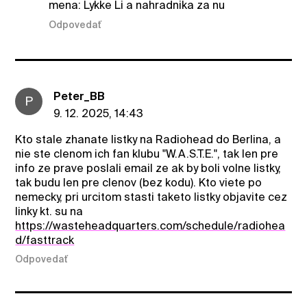
mena: Lykke Li a nahradnika za nu
Odpovedať
Peter_BB
P
9. 12. 2025, 14:43
Kto stale zhanate listky na Radiohead do Berlina, a
nie ste clenom ich fan klubu "W.A.S.T.E.", tak len pre
info ze prave poslali email ze ak by boli volne listky,
tak budu len pre clenov (bez kodu). Kto viete po
nemecky, pri urcitom stasti taketo listky objavite cez
linky kt. su na
https://wasteheadquarters.com/schedule/radiohea
d/fasttrack
Odpovedať