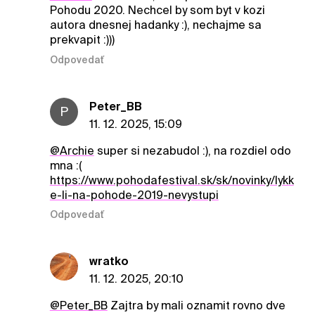
Pohodu 2020. Nechcel by som byt v kozi
autora dnesnej hadanky :), nechajme sa
prekvapit :)))
Odpovedať
Peter_BB
P
11. 12. 2025, 15:09
@Archie
super si nezabudol :), na rozdiel odo
mna :(
https://www.pohodafestival.sk/sk/novinky/lykk
e-li-na-pohode-2019-nevystupi
Odpovedať
wratko
11. 12. 2025, 20:10
@Peter_BB
Zajtra by mali oznamit rovno dve