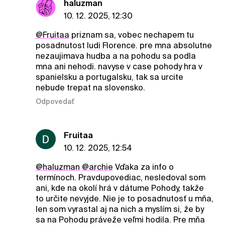
haluzman
10. 12. 2025, 12:30
@Fruitaa
priznam sa, vobec nechapem tu
posadnutost ludi Florence. pre mna absolutne
nezaujimava hudba a na pohodu sa podla
mna ani nehodi. navyse v case pohody hra v
spanielsku a portugalsku, tak sa urcite
nebude trepat na slovensko.
Odpovedať
Fruitaa
10. 12. 2025, 12:54
@haluzman
@archie
Vďaka za info o
termínoch. Pravdupovediac, nesledoval som
ani, kde na okolí hrá v dátume Pohody, takže
to určite nevyjde. Nie je to posadnutosť u mňa,
len som vyrastal aj na nich a myslím si, že by
sa na Pohodu práveže veľmi hodila. Pre mňa