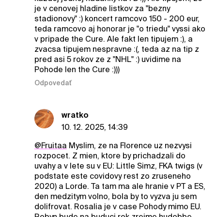
je v cenovej hladine listkov za "bezny
stadionovy" :) koncert ramcovo 150 - 200 eur,
teda ramcovo aj honorar je "o triedu" vyssi ako
v pripade the Cure. Ale fakt len tipujem :), a
zvacsa tipujem nespravne :(, teda az na tip z
pred asi 5 rokov ze z "NHL" :) uvidime na
Pohode len the Cure :)))
Odpovedať
wratko
10. 12. 2025, 14:39
@Fruitaa
Myslim, ze na Florence uz nezvysi
rozpocet. Z mien, ktore by prichadzali do
uvahy a v lete su v EU: Little Simz, FKA twigs (v
podstate este covidovy rest zo zruseneho
2020) a Lorde. Ta tam ma ale hranie v PT a ES,
den medzitym volno, bola by to vyzva ju sem
dolifrovat. Rosalia je v case Pohody mimo EU.
Robyn bude na buduci rok zrejme hudobbe