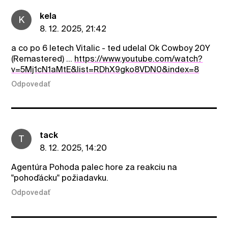
kela
K
8. 12. 2025, 21:42
a co po 6 letech Vitalic - ted udelal Ok Cowboy 20Y
(Remastered) ...
https://www.youtube.com/watch?
v=5Mj1cN1aMtE&list=RDhX9gko8VDN0&index=8
Odpovedať
tack
T
8. 12. 2025, 14:20
Agentúra Pohoda palec hore za reakciu na
"pohoďácku" požiadavku.
Odpovedať