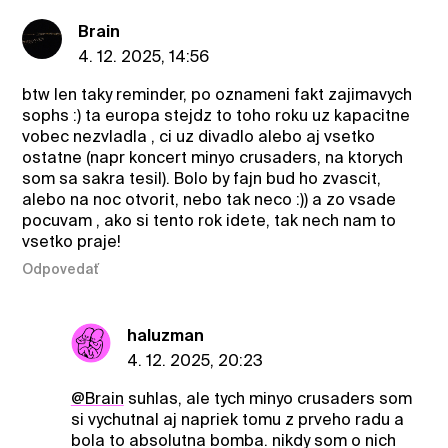
Brain
4. 12. 2025, 14:56
btw len taky reminder, po oznameni fakt zajimavych
sophs :) ta europa stejdz to toho roku uz kapacitne
vobec nezvladla , ci uz divadlo alebo aj vsetko
ostatne (napr koncert minyo crusaders, na ktorych
som sa sakra tesil). Bolo by fajn bud ho zvascit,
alebo na noc otvorit, nebo tak neco :)) a zo vsade
pocuvam , ako si tento rok idete, tak nech nam to
vsetko praje!
Odpovedať
haluzman
4. 12. 2025, 20:23
@Brain
suhlas, ale tych minyo crusaders som
si vychutnal aj napriek tomu z prveho radu a
bola to absolutna bomba. nikdy som o nich