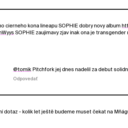
ho cierneho kona lineapu SOPHIE dobry novy album
ht
nWyys
SOPHIE zaujimavy zjav inak ona je transgender
@tomik
Pitchfork jej dnes nadelil za debut solidn
Odpovedať
 dotaz - kolik let ještě budeme muset čekat na Mňá