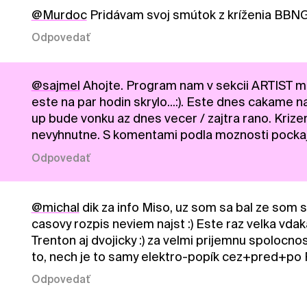
@Murdoc
Pridávam svoj smútok z kríženia BBNG 
Odpovedať
@sajmel
Ahojte. Program nam v sekcii ARTIST mie
este na par hodin skrylo...:). Este dnes cakame na
up bude vonku az dnes vecer / zajtra rano. Krize
nevyhnutne. S komentami podla moznosti pockajte
Odpovedať
@michal
dik za info Miso, uz som sa bal ze som 
casovy rozpis neviem najst :) Este raz velka vda
Trenton aj dvojicky :) za velmi prijemnu spolocno
to, nech je to samy elektro-popík cez+pred+po Ri
Odpovedať