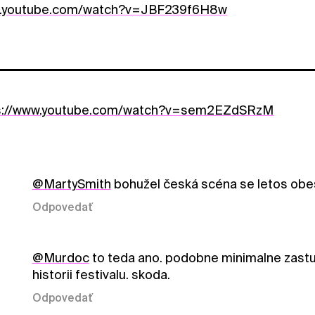
w.youtube.com/watch?v=JBF239f6H8w
s://www.youtube.com/watch?v=sem2EZdSRzM
@MartySmith
bohužel česká scéna se letos obe
Odpovedať
@Murdoc
to teda ano. podobne minimalne zastup
historii festivalu. skoda.
Odpovedať