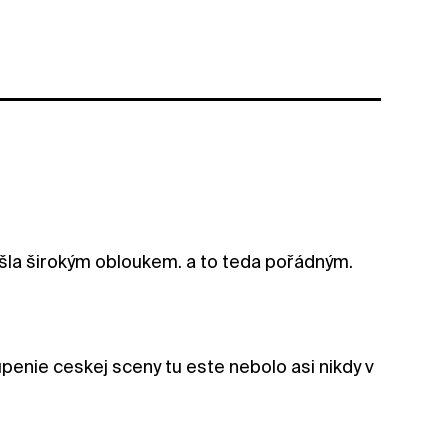
šla širokým obloukem. a to teda pořádným.
enie ceskej sceny tu este nebolo asi nikdy v