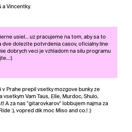
a Vincentky.
rne usiel... uz pracujeme na tom, aby sa to
 dve dolezite potvrdenia casov, oficialny line
nie dobrych veci je vzhladom na silu programu
...:)
si v Prahe prepil vsetky mozgove bunky ze
ka vsetkym Vam Taus, Elle, Murdoc, Shulo,
st! A za nas "gitarovkarov" lobbujem najma za
de :), vopred dik moc Miso and co.! :)