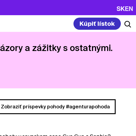
SK
EN
Kúpiť lístok
názory a zážitky s ostatnými.
Zobraziť príspevky pohody #agenturapohoda