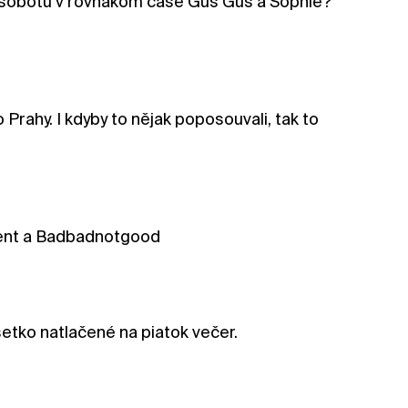
e v sobotu v rovnakom case Gus Gus a Sophie?
 Prahy. I kdyby to nějak poposouvali, tak to
ncent a Badbadnotgood
tko natlačené na piatok večer.