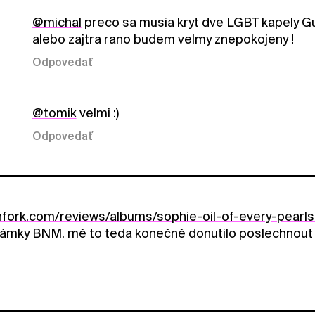
@michal
preco sa musia kryt dve LGBT kapely G
alebo zajtra rano budem velmy znepokojeny !
Odpovedať
@tomik
velmi :)
Odpovedať
chfork.com/reviews/albums/sophie-oil-of-every-pearls
námky BNM. mě to teda konečně donutilo poslechnout si 