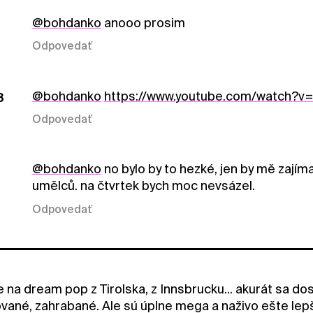
@bohdanko
anooo prosim
Odpovedať
@bohdanko
https://www.youtube.com/watch?
8
Odpovedať
@bohdanko
no bylo by to hezké, jen by mě zajím
umělců. na čtvrtek bych moc nevsázel.
Odpovedať
na dream pop z Tirolska, z Innsbrucku... akurát sa dost
vané, zahrabané. Ale sú úplne mega a naživo ešte lepší