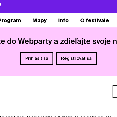
7
Program
Mapy
Info
O festivale
te do Webparty a zdieľajte svoje 
Prihlásiť sa
Registrovať sa