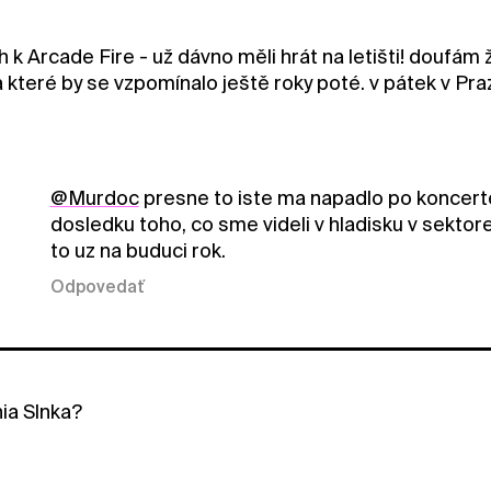
h k Arcade Fire - už dávno měli hrát na letišti! doufám ž
 které by se vzpomínalo ještě roky poté. v pátek v Praze
@Murdoc
presne to iste ma napadlo po koncerte.
dosledku toho, co sme videli v hladisku v sekto
to uz na buduci rok.
Odpovedať
nia Slnka?