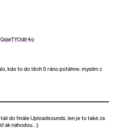
v=QqwTYOdlr4o
alo, kdo to do těch 5 ráno potáhne. myslím z
ali do finále Uploadsounds, len je to také za
! ak náhodou.. :)