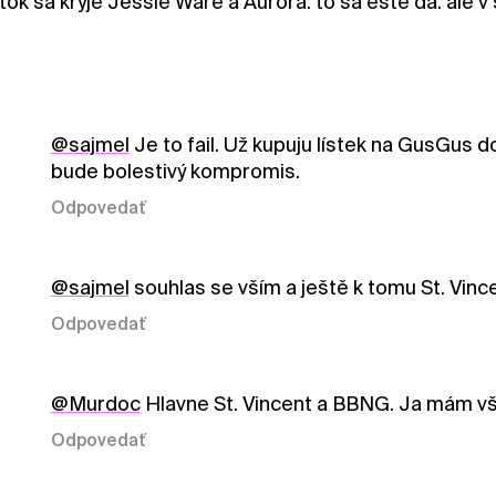
iatok sa kryje Jessie Ware a Aurora. to sa este da. al
@sajmel
Je to fail. Už kupuju lístek na GusGus do
bude bolestivý kompromis.
Odpovedať
@sajmel
souhlas se vším a ještě k tomu St. Vi
Odpovedať
@Murdoc
Hlavne St. Vincent a BBNG. Ja mám vše
Odpovedať