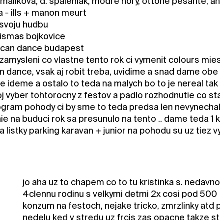
 malikova, d. spaleniak, modre hory, ottone pesante, a
ca - ills + manon meurt
svoju hudbu
mismas bojkovice
 can dance budapest
zamysleni co vlastne tento rok ci vymenit colours mies
an dance, vsak aj robit treba, uvidime a snad dame obe
e ideme a ostalo to teda na malych bo to je nereal tak 
 vyber tohtorocny z festov a padlo rozhodnutie co stalo
ogram pohody ci by sme to teda predsa len nevynechali 
ie na buduci rok sa presunulo na tento .. dame teda 1 
 a listky parking karavan + junior na pohodu su uz tiez 
jo aha uz to chapem co to tu kristinka s. nedavno
4clennu rodinu s velkymi detmi 2x cosi pod 500 
konzum na festoch, nejake tricko, zmrzlinky atd 
nedelu ked v stredu uz frcis zas opacne takze st