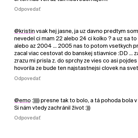
Odpovedať
@kristin
vsak hej jasne, ja uz davno predtym som
nevedel ci mam 22 alebo 24 ci kolko ? a uz sa to 
alebo az 2004 ... 2005 nas to potom vsetkych p
zacal viac cestovat do banskej stiavnice :DD ... 
zrazu mi prisla z. do sprchy ze vies co asi pojd
hovorila ze bude ten najstastnejsi clovek na svet
Odpovedať
@emo
:))))) presne tak to bolo, a tá pohoda bola 
Si nám vtedy zachránil život :)))
Odpovedať