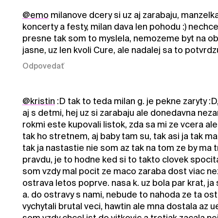
@emo
milanove dcery si uz aj zarabaju, manzelk
koncerty a festy, milan dava len pohodu :) nechce s
presne tak som to myslela, nemozeme byt na obi
jasne, uz len kvoli Cure, ale nadalej sa to potvrdz
Odpovedať
@kristin
:D tak to teda milan g. je pekne zaryty 
aj s detmi, hej uz si zarabaju ale donedavna neza
rokmi este kupovali listok, zda sa mi ze vcera ale
tak ho stretnem, aj baby tam su, tak asi ja tak m
tak ja nastastie nie som az tak na tom ze by ma tr
pravdu, je to hodne ked si to takto clovek spocita
som vzdy mal pocit ze maco zaraba dost viac nez ja
ostrava letos poprve. nasa k. uz bola par krat, ja
a. do ostravy s nami, nebude to nahoda ze ta os
vychytali brutal veci, hawtin ale mna dostala az 
som vzdy chcel ist do vitkovic a tretiak zacala n