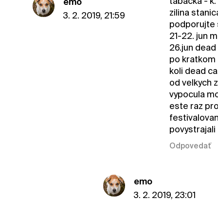
tabacka - k.
emo
zilina stani
3. 2. 2019, 21:59
podporujte 
21-22. jun 
26.jun dead
po kratkom 
koli dead c
od velkych z
vypocula moj
este raz pr
festivalovan
povystrajali
Odpovedať
emo
3. 2. 2019, 23:01