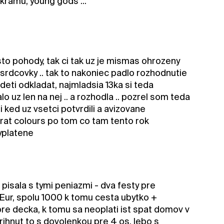
nkramu, young gods ...
to pohody, tak ci tak uz je mismas ohrozeny
 srdcovky .. tak to nakoniec padlo rozhodnutie
deti odkladat, najmladsia 13ka si teda
 uz len na nej .. a rozhodla .. pozrel som teda
ked uz vsetci potvrdili a avizovane
krat colours po tom co tam tento rok
vyplatene
 pisala s tymi peniazmi - dva festy pre
Eur, spolu 1000 k tomu cesta ubytko +
pre decka, k tomu sa neoplati ist spat domov v
rihnut to s dovolenkou pre 4 os. lebo s