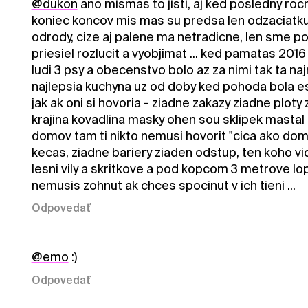
@dukon
ano mismas to jisti, aj ked posledny rocn
koniec koncov mis mas su predsa len odzaciatku 
odrody, cize aj palene ma netradicne, len sme poz
priesiel rozlucit a vyobjimat ... ked pamatas 20
ludi 3 psy a obecenstvo bolo az za nimi tak ta na
najlepsia kuchyna uz od doby ked pohoda bola est
jak ak oni si hovoria - ziadne zakazy ziadne plot
krajina kovadlina masky ohen sou sklipek mastal 
domov tam ti nikto nemusi hovorit "cica ako do
kecas, ziadne bariery ziaden odstup, ten koho vidi
lesni vily a skritkove a pod kopcom 3 metrove lopu
nemusis zohnut ak chces spocinut v ich tieni ...
Odpovedať
@emo
:)
Odpovedať