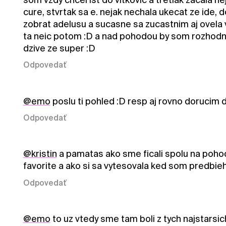
cure, stvrtak sa e. nejak nechala ukecat ze ide, d
zobrat adelusu a sucasne sa zucastnim aj ovela v
ta neic potom :D a nad pohodou by som rozhodne
dzive ze super :D
Odpovedať
@emo
poslu ti pohled :D resp aj rovno dorucim 
Odpovedať
@kristin
a pamatas ako sme ficali spolu na poh
favorite a ako si sa vytesovala ked som predbie
Odpovedať
@emo
to uz vtedy sme tam boli z tych najstars