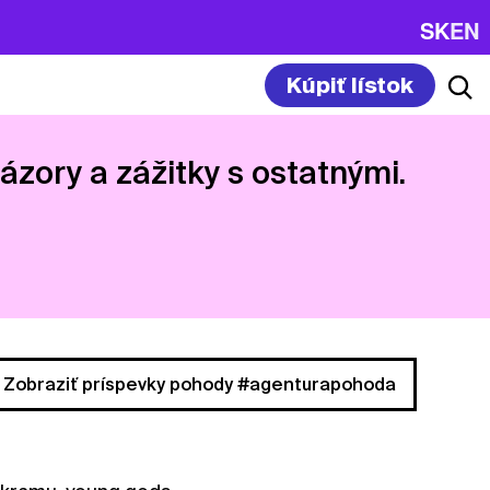
SK
EN
Kúpiť lístok
názory a zážitky s ostatnými.
Zobraziť príspevky pohody #agenturapohoda