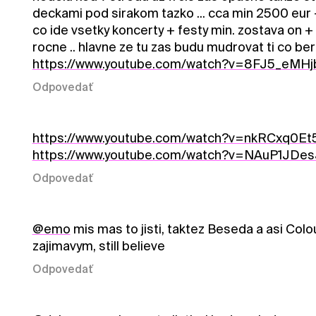
deckami pod sirakom tazko ... cca min 2500 eur 
co ide vsetky koncerty + festy min. zostava on +
rocne .. hlavne ze tu zas budu mudrovat ti co ber
https://www.youtube.com/watch?v=8FJ5_eMHj
Odpovedať
https://www.youtube.com/watch?v=nkRCxq0Et
https://www.youtube.com/watch?v=NAuP1JDes
Odpovedať
@emo
mis mas to jisti, taktez Beseda a asi Col
zajimavym, still believe
Odpovedať