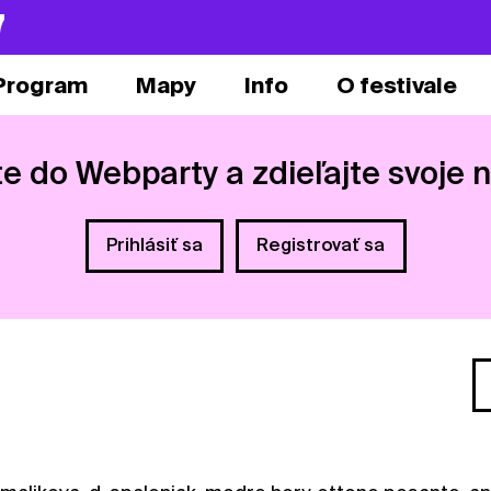
7
Program
Mapy
Info
O festivale
te do Webparty a zdieľajte svoje 
Prihlásiť sa
Registrovať sa