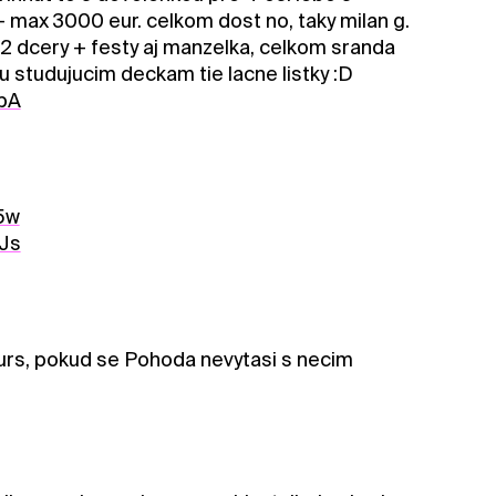
- max 3000 eur. celkom dost no, taky milan g.
 2 dcery + festy aj manzelka, celkom sranda
u studujucim deckam tie lacne listky :D
bA
5w
Js
ours, pokud se Pohoda nevytasi s necim