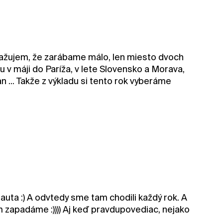
esťažujem, že zarábame málo, len miesto dvoch
 v máji do Paríža, v lete Slovensko a Morava,
 ... Takže z výkladu si tento rok vyberáme
auta :) A odvtedy sme tam chodili každý rok. A
 zapadáme :)))) Aj keď pravdupovediac, nejako