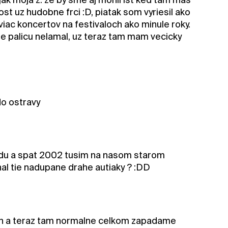
ost uz hudobne frci :D, piatak som vyriesil ako
iac koncertov na festivaloch ako minule roky.
 palicu nelamal, uz teraz tam mam vecicky
do ostravy
odu a spat 2002 tusim na nasom starom
hal tie nadupane drahe autiaky ? :DD
ich a teraz tam normalne celkom zapadame