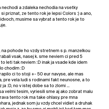
a nechodi a zdaleka nechodia na vsetky
i priznat, ze tento rok je lepsi Colors :) a ano,
dvoch, musime sa vybrat a tento rok je to
uje.
:D, na pohode ho vzdy stretnem s p. manzelkou
rabali vsak, nasej k. sme neviem ci pred 5
 to leti tak neviem :D inak ja vsade kde idem
alo chodim :D
apilo ci to stoji +- 50 eur navyse, ale mas
, pre vela ludi s rodinami fakt neunosne, a to
 :D, no v istej dobe sa to zlomi ...
 sa velmi tesim, vyriesili sme aj ako zobrat malu
trava tento rok ma take ohlasy. pre mna
uehara, jednak som ju vzdy chcel vidiet a druhak
ejak moja z. ze by sme aj mohli ist ked tam mas