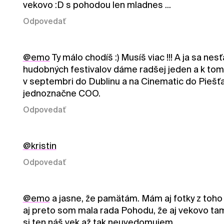
vekovo :D s pohodou len mladnes ...
Odpovedať
@emo
Ty málo chodíš :) Musíš viac !!! A ja sa n
hudobných festivalov dáme radšej jeden a k tomu
v septembri do Dublinu a na Cinematic do Piešťan
jednoznačne COO.
Odpovedať
@kristin
Odpovedať
@emo
a jasne, že pamätám. Mám aj fotky z toho 
aj preto som mala rada Pohodu, že aj vekovo tam
si ten náš vek až tak neuvedomujem.